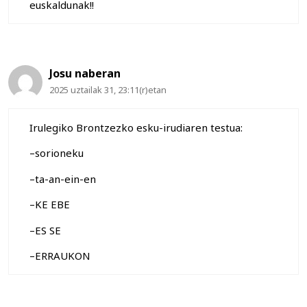
euskaldunak!!
Josu naberan
2025 uztailak 31, 23:11(r)etan
Irulegiko Brontzezko esku-irudiaren testua:
–sorioneku
–ta-an-ein-en
–KE EBE
–ES SE
–ERRAUKON