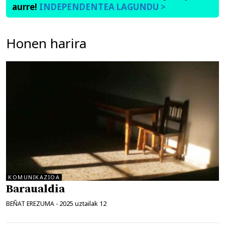
aurre!
INDEPENDENTEA LAGUNDU >
Honen harira
KOMUNIKAZIOA
Baraualdia
2025 uztailak 12
BEÑAT EREZUMA
-