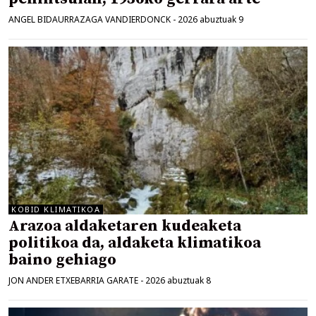
ANGEL BIDAURRAZAGA VANDIERDONCK
-
2026 abuztuak 9
KOBID KLIMATIKOA
Arazoa aldaketaren kudeaketa
politikoa da, aldaketa klimatikoa
baino gehiago
JON ANDER ETXEBARRIA GARATE
-
2026 abuztuak 8