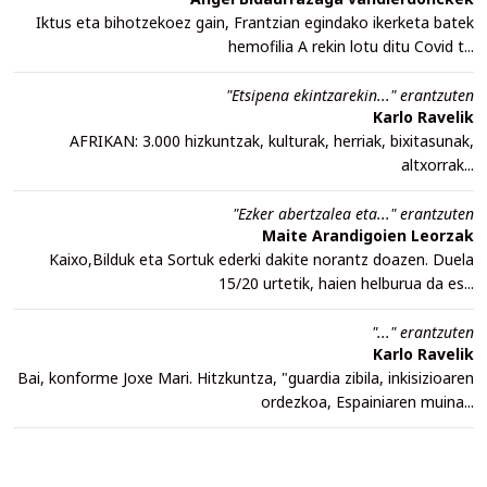
Iktus eta bihotzekoez gain, Frantzian egindako ikerketa batek
hemofilia A rekin lotu ditu Covid t...
"Etsipena ekintzarekin..." erantzuten
Karlo Ravelik
AFRIKAN: 3.000 hizkuntzak, kulturak, herriak, bixitasunak,
altxorrak...
"Ezker abertzalea eta..." erantzuten
Maite Arandigoien Leorzak
Kaixo,Bilduk eta Sortuk ederki dakite norantz doazen. Duela
15/20 urtetik, haien helburua da es...
"..." erantzuten
Karlo Ravelik
Bai, konforme Joxe Mari. Hitzkuntza, "guardia zibila, inkisizioaren
ordezkoa, Espainiaren muina...