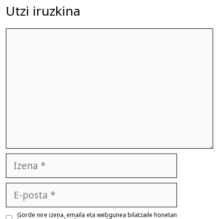
Utzi iruzkina
Iruzkina
Izena
E-
posta
Gorde nire izena, emaila eta webgunea bilatzaile honetan