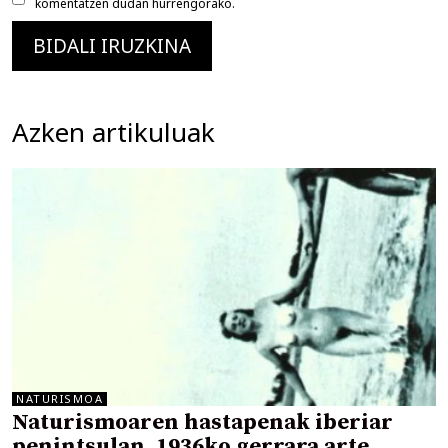
komentatzen dudan hurrengorako.
Azken artikuluak
NATURISMOA
Naturismoaren hastapenak iberiar
penintsulan, 1936ko gerrara arte