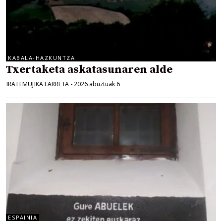
KABALA-HAZKUNTZA
Txertaketa askatasunaren alde
IRATI MUJIKA LARRETA
-
2026 abuztuak 6
ESPAINIA