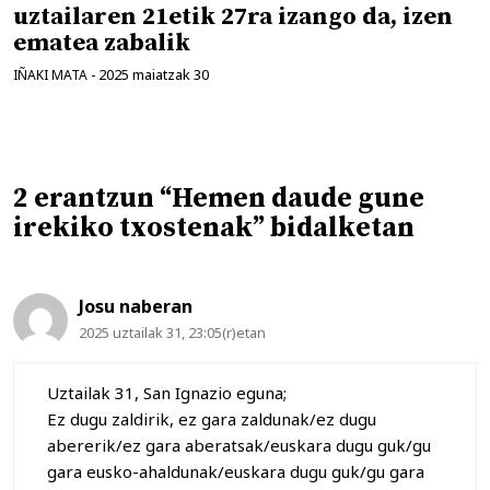
uztailaren 21etik 27ra izango da, izen
ematea zabalik
2025 maiatzak 30
IÑAKI MATA
-
2 erantzun “Hemen daude gune
irekiko txostenak” bidalketan
Josu naberan
2025 uztailak 31, 23:05(r)etan
Uztailak 31, San Ignazio eguna;
Ez dugu zaldirik, ez gara zaldunak/ez dugu
abererik/ez gara aberatsak/euskara dugu guk/gu
gara eusko-ahaldunak/euskara dugu guk/gu gara