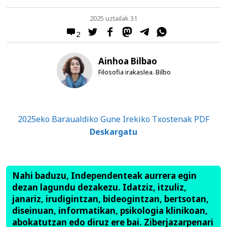
2025 uztailak 31
2
Ainhoa Bilbao
Filosofia irakaslea. Bilbo
2025eko Baraualdiko Gune Irekiko Txostenak PDF
Deskargatu
Nahi baduzu, Independenteak aurrera egin
dezan lagundu dezakezu. Idatziz, itzuliz,
janariz, irudigintzan, bideogintzan, bertsotan,
diseinuan, informatikan, psikologia klinikoan,
abokatutzan edo diruz ere bai. Ziberjazarpenari