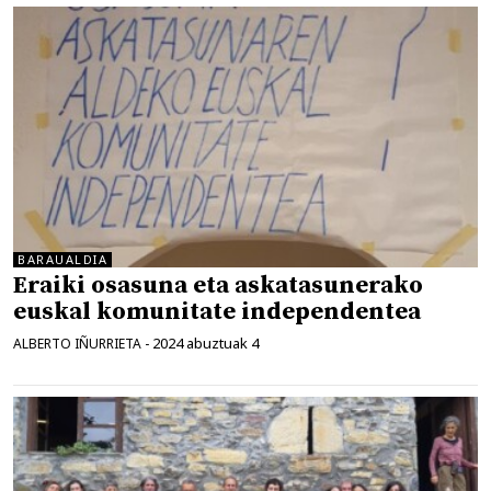
BARAUALDIA
Eraiki osasuna eta askatasunerako
euskal komunitate independentea
2024 abuztuak 4
ALBERTO IÑURRIETA
-