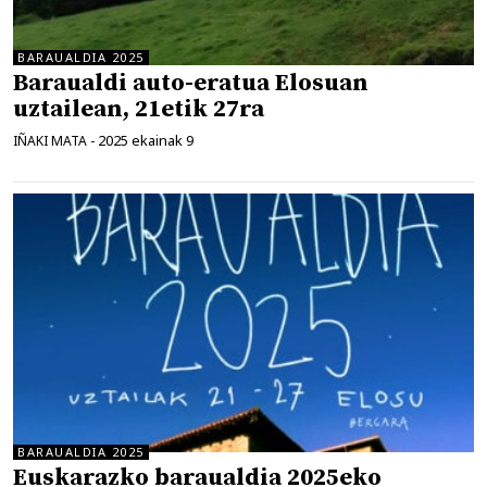
BARAUALDIA 2025
Baraualdi auto-eratua Elosuan
uztailean, 21etik 27ra
2025 ekainak 9
IÑAKI MATA
-
BARAUALDIA 2025
Euskarazko baraualdia 2025eko