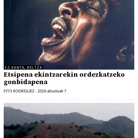
EZ KANTA, BELTZA
Etsipena ekintzarekin ordezkatzeko
gonbidapena
FITO RODRIGUEZ
-
2026 abuztuak 7