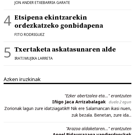
JON ANDER ETXEBARRIA GARATE
Etsipena ekintzarekin
ordezkatzeko gonbidapena
FITO RODRIGUEZ
Txertaketa askatasunaren alde
IRATI MUJIKA LARRETA
Azken iruzkinak
"Ezker abertzalea eta..." erantzuten
Iñigo Jaca Arrizabalagak
duela 2 egun
Zorionak lagun zure idatziagatik!!! Nik ere Salamancan ikasi nuen,
zuk bezala. Benetan, zure ida...
"Arazoa aldaketaren..." erantzuten
Angel Bidaurrazaga vandierdonckek