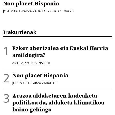
Non placet Hispania
JOSE MARI ESPARZA ZABALEGI
-
2026 abuztuak 5
Irakurrienak
Ezker abertzalea eta Euskal Herria
amildegira?
ASIER AIZPURUA IÑARREA
Non placet Hispania
JOSE MARI ESPARZA ZABALEGI
Arazoa aldaketaren kudeaketa
politikoa da, aldaketa klimatikoa
baino gehiago