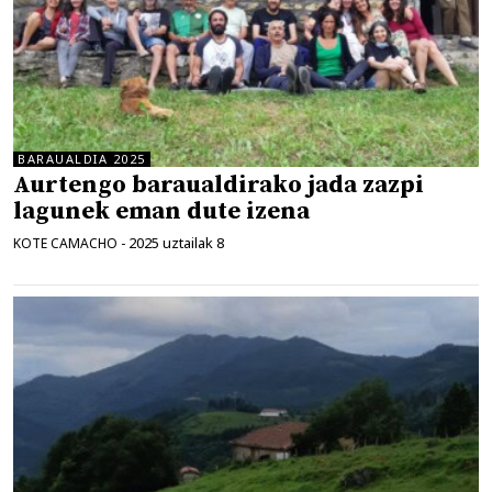
BARAUALDIA 2025
Aurtengo baraualdirako jada zazpi
lagunek eman dute izena
2025 uztailak 8
KOTE CAMACHO
-