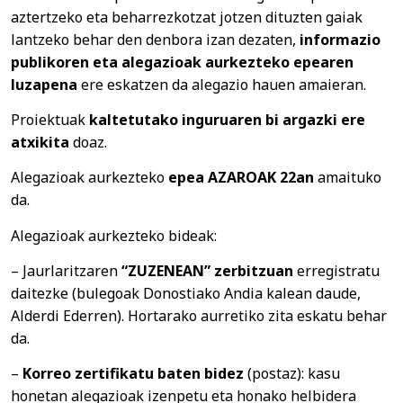
aztertzeko eta beharrezkotzat jotzen dituzten gaiak
lantzeko behar den denbora izan dezaten,
informazio
publikoren eta
alegazioak aurkezteko epearen
luzapena
ere eskatzen da alegazio hauen amaieran.
Proiektuak
kaltetutako inguruaren bi argazki ere
atxikita
doaz.
Alegazioak aurkezteko
epea AZAROAK 22an
amaituko
da.
Alegazioak aurkezteko bideak:
– Jaurlaritzaren
“ZUZENEAN” zerbitzuan
erregistratu
daitezke (bulegoak Donostiako Andia kalean daude,
Alderdi Ederren). Hortarako aurretiko zita eskatu behar
da.
–
Korreo zertifikatu baten bidez
(postaz): kasu
honetan alegazioak izenpetu eta honako helbidera