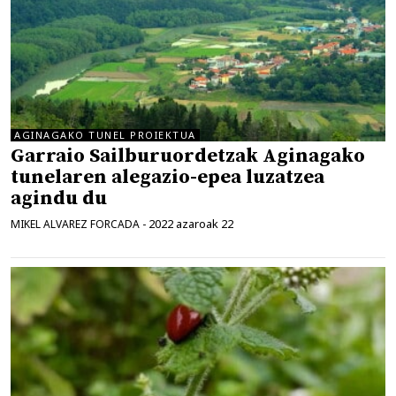
AGINAGAKO TUNEL PROIEKTUA
Garraio Sailburuordetzak Aginagako
tunelaren alegazio-epea luzatzea
agindu du
2022 azaroak 22
MIKEL ALVAREZ FORCADA
-