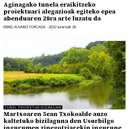
Aginagako tunela eraikitzeko
proiektuari alegazioak egiteko epea
abenduaren 28ra arte luzatu da
2022 azaroak 26
MIKEL ALVAREZ FORCADA
-
TUNEL PROIEKTUA AGINAGAN
Martxoaren 5ean Txokoalde auzo
kaltetuko bizilaguna den Usurbilgo
ingurumen zinegotziarekin ingurune