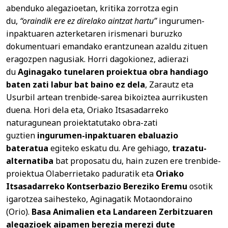
abenduko alegazioetan, kritika zorrotza egin
du,
“oraindik ere ez direlako aintzat hartu”
ingurumen-
inpaktuaren azterketaren irismenari buruzko
dokumentuari emandako erantzunean azaldu zituen
eragozpen nagusiak. Horri dagokionez, adierazi
du
Aginagako tunelaren proiektua obra handiago
baten zati labur bat baino ez dela
, Zarautz eta
Usurbil artean trenbide-sarea bikoiztea aurrikusten
duena. Hori dela eta, Oriako Itsasadarreko
naturagunean proiektatutako obra-zati
guztien
ingurumen-inpaktuaren ebaluazio
bateratua
egiteko eskatu du. Are gehiago,
trazatu-
alternatiba
bat proposatu du, hain zuzen ere trenbide-
proiektua Olaberrietako paduratik eta
Oriako
Itsasadarreko Kontserbazio Bereziko Eremu
osotik
igarotzea saihesteko, Aginagatik Motaondoraino
(Orio).
Basa Animalien eta Landareen Zerbitzuaren
alegazioek aipamen berezia merezi dute