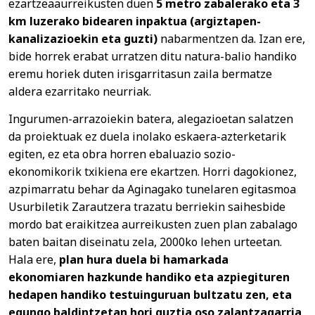
ezartzeaaurreikusten duen
5 metro zabalerako eta 3
km luzerako bidearen inpaktua (argiztapen-
kanalizazioekin eta guzti)
nabarmentzen da. Izan ere,
bide horrek erabat urratzen ditu natura-balio handiko
eremu horiek duten irisgarritasun zaila bermatze
aldera ezarritako neurriak.
Ingurumen-arrazoiekin batera, alegazioetan salatzen
da proiektuak ez duela inolako eskaera-azterketarik
egiten, ez eta obra horren ebaluazio sozio-
ekonomikorik txikiena ere ekartzen. Horri dagokionez,
azpimarratu behar da Aginagako tunelaren egitasmoa
Usurbiletik Zarautzera trazatu berriekin saihesbide
mordo bat eraikitzea aurreikusten zuen plan zabalago
baten baitan diseinatu zela, 2000ko lehen urteetan.
Hala ere,
plan hura duela bi hamarkada
ekonomiaren hazkunde handiko eta azpiegituren
hedapen handiko testuinguruan bultzatu zen, eta
egungo baldintzetan hori guztia oso zalantzagarria