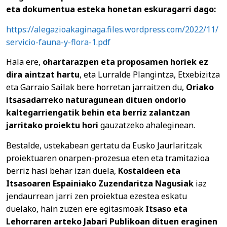
eta dokumentua esteka honetan eskuragarri dago:
https://alegazioakaginaga.files.wordpress.com/2022/11/
servicio-fauna-y-flora-1.pdf
Hala ere,
ohartarazpen eta proposamen horiek ez
dira aintzat hartu
, eta Lurralde Plangintza, Etxebizitza
eta Garraio Sailak bere horretan jarraitzen du,
Oriako
itsasadarreko naturagunean dituen ondorio
kaltegarriengatik behin eta berriz zalantzan
jarritako proiektu hori
gauzatzeko ahaleginean.
Bestalde, ustekabean gertatu da Eusko Jaurlaritzak
proiektuaren onarpen-prozesua eten eta tramitazioa
berriz hasi behar izan duela,
Kostaldeen eta
Itsasoaren Espainiako Zuzendaritza Nagusiak
iaz
jendaurrean jarri zen proiektua ezestea eskatu
duelako, hain zuzen ere egitasmoak
Itsaso eta
Lehorraren arteko Jabari Publikoan dituen eraginen