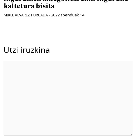
kaltetura bisita
2022 abenduak 14
MIKEL ALVAREZ FORCADA
-
Utzi iruzkina
Iruzkina