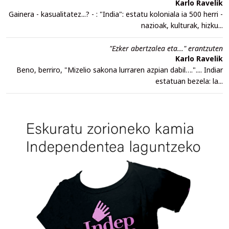
Karlo Ravelik
Gainera - kasualitatez...? - : "India": estatu koloniala ia 500 herri -
nazioak, kulturak, hizku...
"Ezker abertzalea eta..." erantzuten
Karlo Ravelik
Beno, berriro, "Mizelio sakona lurraren azpian dabil….".... Indiar
estatuan bezela: la...