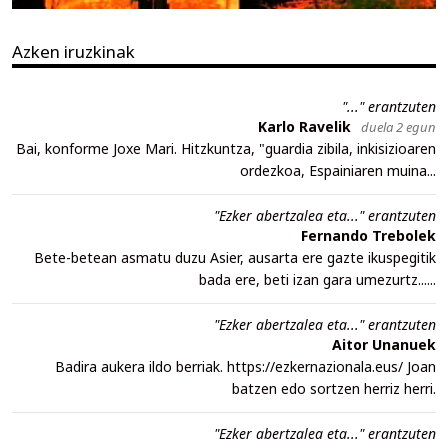
Azken iruzkinak
"..." erantzuten
Karlo Ravelik
duela 2 egun
Bai, konforme Joxe Mari. Hitzkuntza, "guardia zibila, inkisizioaren
ordezkoa, Espainiaren muina...
"Ezker abertzalea eta..." erantzuten
Fernando Trebolek
Bete-betean asmatu duzu Asier, ausarta ere gazte ikuspegitik
bada ere, beti izan gara umezurtz......
"Ezker abertzalea eta..." erantzuten
Aitor Unanuek
Badira aukera ildo berriak. https://ezkernazionala.eus/ Joan
batzen edo sortzen herriz herri.
"Ezker abertzalea eta..." erantzuten