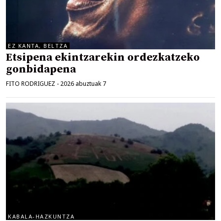
EZ KANTA, BELTZA
Etsipena ekintzarekin ordezkatzeko
gonbidapena
FITO RODRIGUEZ
-
2026 abuztuak 7
KABALA-HAZKUNTZA