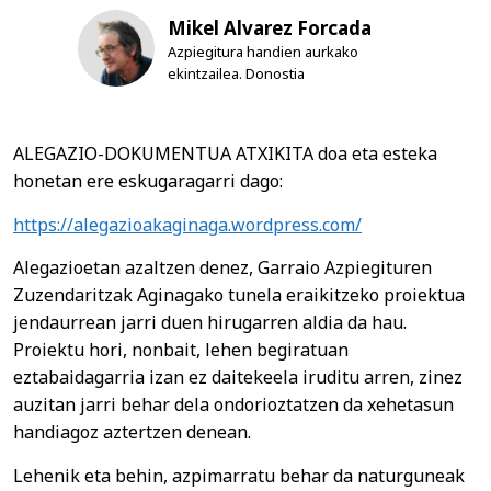
Mikel Alvarez Forcada
Azpiegitura handien aurkako
ekintzailea. Donostia
ALEGAZIO-DOKUMENTUA ATXIKITA doa eta esteka
honetan ere eskugaragarri dago:
https://alegazioakaginaga.wordpress.com/
Alegazioetan azaltzen denez, Garraio Azpiegituren
Zuzendaritzak Aginagako tunela eraikitzeko proiektua
jendaurrean jarri duen hirugarren aldia da hau.
Proiektu hori, nonbait, lehen begiratuan
eztabaidagarria izan ez daitekeela iruditu arren, zinez
auzitan jarri behar dela ondorioztatzen da xehetasun
handiagoz aztertzen denean.
Lehenik eta behin, azpimarratu behar da naturguneak