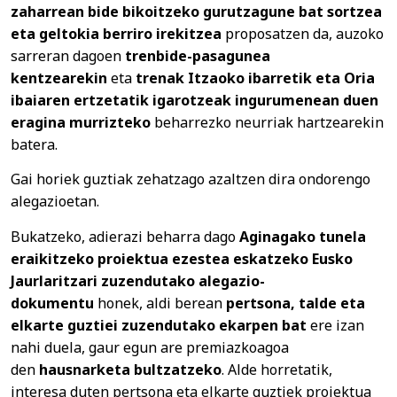
zaharrean bide bikoitzeko gurutzagune bat sortzea
eta geltokia berriro irekitzea
proposatzen da, auzoko
sarreran dagoen
trenbide-pasagunea
kentzearekin
eta
trenak Itzaoko ibarretik eta Oria
ibaiaren ertzetatik igarotzeak ingurumenean duen
eragina murrizteko
beharrezko neurriak hartzearekin
batera.
Gai horiek guztiak zehatzago azaltzen dira ondorengo
alegazioetan.
Bukatzeko, adierazi beharra dago
Aginagako tunela
eraikitzeko proiektua ezestea eskatzeko Eusko
Jaurlaritzari zuzendutako alegazio-
dokumentu
honek, aldi berean
pertsona, talde eta
elkarte guztiei zuzendutako ekarpen bat
ere izan
nahi duela, gaur egun are premiazkoagoa
den
hausnarketa bultzatzeko
. Alde horretatik,
interesa duten pertsona eta elkarte guztiek proiektua