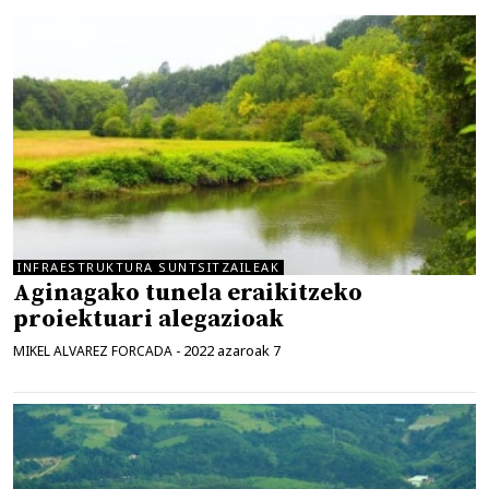
INFRAESTRUKTURA SUNTSITZAILEAK
Aginagako tunela eraikitzeko
proiektuari alegazioak
2022 azaroak 7
MIKEL ALVAREZ FORCADA
-