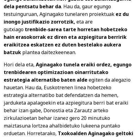
dela pentsatu behar da
. Hau da, gaur egungo
testuinguruan, Aginagako tunelaren proiektuak
ez du
inongo justifikazio zorrotzik,
eta are
gutxiago
trenbide-sarea tarte horretan hobetzeko
hain erasokorrak ez diren eta azpiegitura berririk
eraikitzea eskatzen ez duten
bestelako aukera
batzuk
plantea daitezkeenean.
Hori dela eta,
Aginagako tunela eraiki ordez, egungo
trenbidearen optimizazioan oinarritutako
estrategia alternatibo baten alde
egiten da alegazio
hauetan. Hau da, Euskotrenen linea hobetzeko
estrategia alternatibo bat defendatzen da hemen,
jarduketa apalagoekin eta azpiegitura berri bat eraiki
behar izan gabe, Donostia eta Zarautz arteko
zirkulazioetan behar izanez gero 20 minutuko
maiztasuna lortzea ahalbidetuko lukeena puntako
orduetan. Horretarako,
Txokoalden Aginagako geltoki