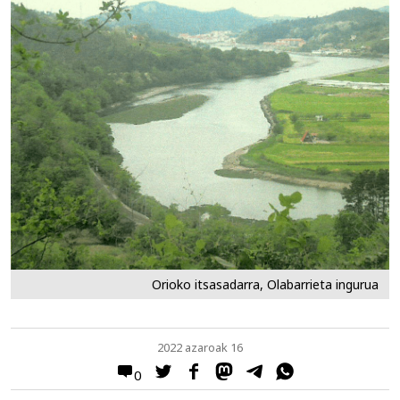
Orioko itsasadarra, Olabarrieta ingurua
2022 azaroak 16
0