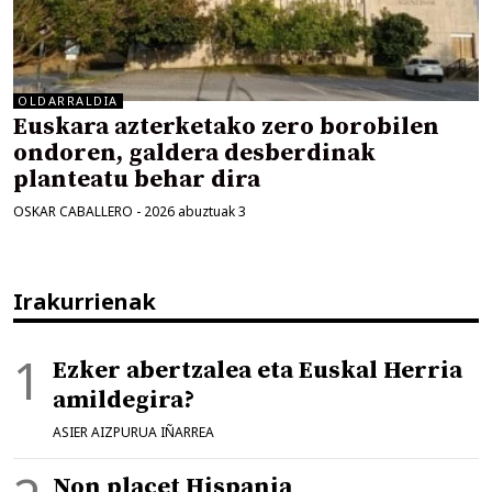
OLDARRALDIA
Euskara azterketako zero borobilen
ondoren, galdera desberdinak
planteatu behar dira
OSKAR CABALLERO
-
2026 abuztuak 3
Irakurrienak
Ezker abertzalea eta Euskal Herria
amildegira?
ASIER AIZPURUA IÑARREA
Non placet Hispania