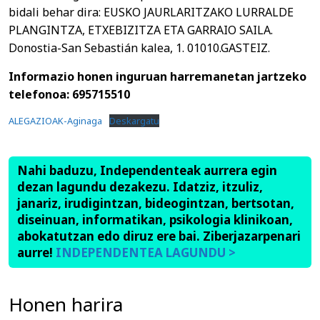
bidali behar dira: EUSKO JAURLARITZAKO LURRALDE
PLANGINTZA, ETXEBIZITZA ETA GARRAIO SAILA.
Donostia-San Sebastián kalea, 1. 01010.GASTEIZ.
Informazio honen inguruan harremanetan jartzeko
telefonoa: 695715510
ALEGAZIOAK-Aginaga
Deskargatu
Nahi baduzu, Independenteak aurrera egin
dezan lagundu dezakezu. Idatziz, itzuliz,
janariz, irudigintzan, bideogintzan, bertsotan,
diseinuan, informatikan, psikologia klinikoan,
abokatutzan edo diruz ere bai. Ziberjazarpenari
aurre!
INDEPENDENTEA LAGUNDU >
Honen harira