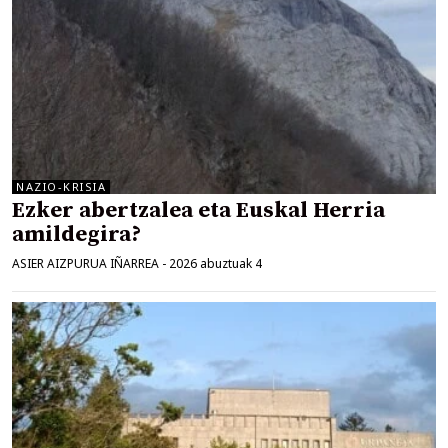
NAZIO-KRISIA
Ezker abertzalea eta Euskal Herria
amildegira?
ASIER AIZPURUA IÑARREA
-
2026 abuztuak 4