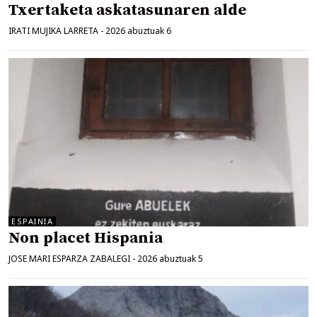
Txertaketa askatasunaren alde
IRATI MUJIKA LARRETA
-
2026 abuztuak 6
ESPAINIA
Non placet Hispania
JOSE MARI ESPARZA ZABALEGI
-
2026 abuztuak 5