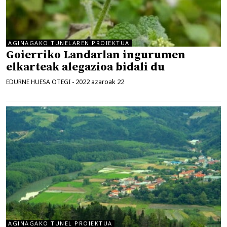
AGINAGAKO TUNELAREN PROIEKTUA
Goierriko Landarlan ingurumen
elkarteak alegazioa bidali du
2022 azaroak 22
EDURNE HUESA OTEGI
-
AGINAGAKO TUNEL PROIEKTUA