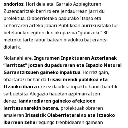
ondorioz
. Hori dela eta, Garraio Azpiegituren
Zuzendaritzak berriro ere jendaurrean jarri du
proiektua, Olaberrietako padurako Itsaso eta
Lehorraren arteko Jabari Publikoan aurrikusitako lur-
betelanekin egiten den okupazioa “gutxizeko” 30
metroko tarte labur batean biaduktu bat erantsi
diolarik.
Nolanahi ere,
Ingurumen Inpaktuaren Azterlanak
“larritzat” jotzen du paduraren eta Espazio Natural
Garrantzitsuen gaineko inpaktua
. Horrez gain,
ohartarazi behar da
Irisasi mendi publikoa eta
Itzaoko ibarra
ere ez daudela inpaktu handi batetik
salbuetsita. Alegazio hauetan azpimarratzen
denez,
landarediaren gaineko afekzioen
larritasunarekin batera,
proiektuak obraren
amaieran
Irisasitik Olaberrietaraino eta Itzaoko
ibarrean zehar
egungo trenbidearen gainean