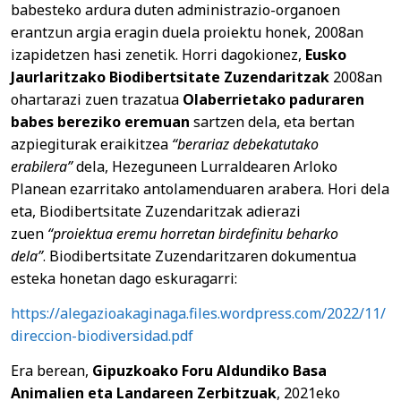
babesteko ardura duten administrazio-organoen
erantzun argia eragin duela proiektu honek, 2008an
izapidetzen hasi zenetik. Horri dagokionez,
Eusko
Jaurlaritzako Biodibertsitate Zuzendaritzak
2008an
ohartarazi zuen trazatua
Olaberrietako paduraren
babes bereziko eremuan
sartzen dela, eta bertan
azpiegiturak eraikitzea
“berariaz debekatutako
erabilera”
dela, Hezeguneen Lurraldearen Arloko
Planean ezarritako antolamenduaren arabera. Hori dela
eta, Biodibertsitate Zuzendaritzak adierazi
zuen
“proiektua eremu horretan birdefinitu beharko
dela”
. Biodibertsitate Zuzendaritzaren dokumentua
esteka honetan dago eskuragarri:
https://alegazioakaginaga.files.wordpress.com/2022/11/
direccion-biodiversidad.pdf
Era berean,
Gipuzkoako Foru Aldundiko Basa
Animalien eta Landareen Zerbitzuak
, 2021eko