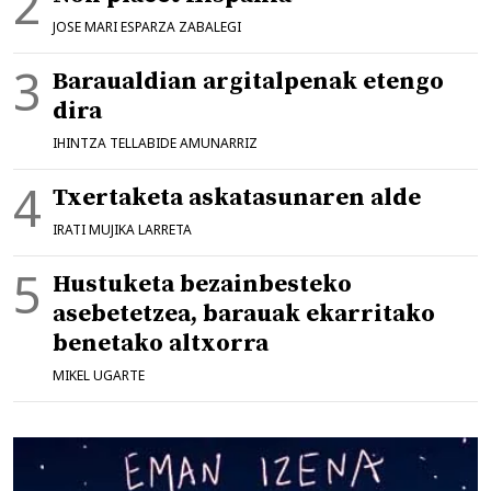
JOSE MARI ESPARZA ZABALEGI
Baraualdian argitalpenak etengo
dira
IHINTZA TELLABIDE AMUNARRIZ
Txertaketa askatasunaren alde
IRATI MUJIKA LARRETA
Hustuketa bezainbesteko
asebetetzea, barauak ekarritako
benetako altxorra
MIKEL UGARTE