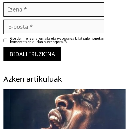
Izena
E-
posta
Gorde nire izena, emaila eta webgunea bilatzaile honetan
komentatzen dudan hurrengorako.
Azken artikuluak