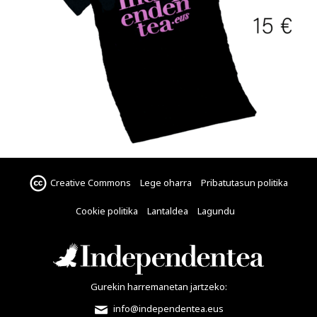
Creative Commons
Lege oharra
Pribatutasun politika
Cookie politika
Lantaldea
Lagundu
Gurekin harremanetan jartzeko:
info@independentea.eus