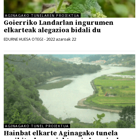
AGINAGAKO TUNELAREN PROIEKTUA
Goierriko Landarlan ingurumen
elkarteak alegazioa bidali du
2022 azaroak 22
EDURNE HUESA OTEGI
-
AGINAGAKO TUNEL PROIEKTUA
Hainbat elkarte Aginagako tunela