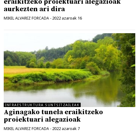
eraikitzeko proiektuari alegazioak
aurkezten ari dira
2022 azaroak 16
MIKEL ALVAREZ FORCADA
-
INFRAESTRUKTURA SUNTSITZAILEAK
Aginagako tunela eraikitzeko
proiektuari alegazioak
2022 azaroak 7
MIKEL ALVAREZ FORCADA
-