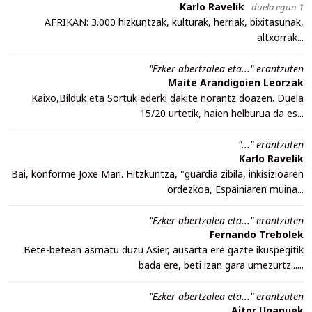
Karlo Ravelik
duela egun 1
AFRIKAN: 3.000 hizkuntzak, kulturak, herriak, bixitasunak,
altxorrak...
"Ezker abertzalea eta..." erantzuten
Maite Arandigoien Leorzak
Kaixo,Bilduk eta Sortuk ederki dakite norantz doazen. Duela
15/20 urtetik, haien helburua da es...
"..." erantzuten
Karlo Ravelik
Bai, konforme Joxe Mari. Hitzkuntza, "guardia zibila, inkisizioaren
ordezkoa, Espainiaren muina...
"Ezker abertzalea eta..." erantzuten
Fernando Trebolek
Bete-betean asmatu duzu Asier, ausarta ere gazte ikuspegitik
bada ere, beti izan gara umezurtz......
"Ezker abertzalea eta..." erantzuten
Aitor Unanuek