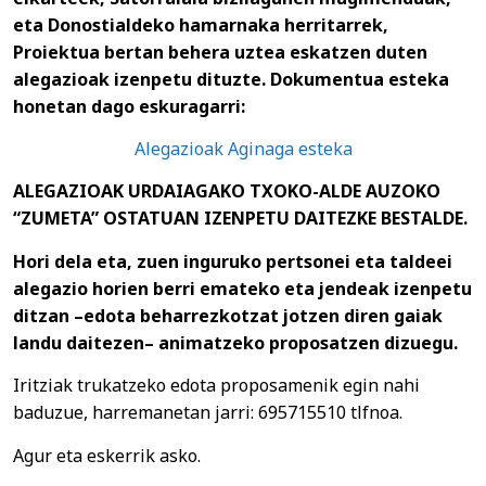
eta Donostialdeko
hamarnaka herritarrek,
Proiektua bertan behera uztea eskatzen duten
alegazioak izenpetu dituzte. Dokumentua esteka
honetan dago eskuragarri:
Alegazioak Aginaga esteka
ALEGAZIOAK URDAIAGAKO
TXOKO-ALDE AUZOKO
“ZUMETA” OSTATUAN
IZENPETU DAITEZKE BESTALDE.
Hori dela eta, zuen inguruko pertsonei eta taldeei
alegazio horien berri emateko eta jendeak izenpetu
ditzan –edota beharrezkotzat jotzen diren gaiak
landu daitezen– animatzeko proposatzen dizuegu.
Iritziak trukatzeko edota proposamenik egin nahi
baduzue, harremanetan jarri: 695715510 tlfnoa.
Agur eta eskerrik asko.