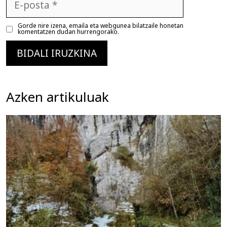
posta
Gorde nire izena, emaila eta webgunea bilatzaile honetan
komentatzen dudan hurrengorako.
Azken artikuluak