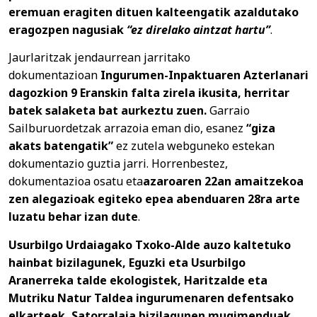
eremuan eragiten dituen kalteengatik azaldutako
eragozpen nagusiak
“ez direlako aintzat hartu”
.
Jaurlaritzak jendaurrean jarritako
dokumentazioan
Ingurumen-Inpaktuaren Azterlanari
dagozkion 9 Eranskin falta zirela ikusita, herritar
batek salaketa bat aurkeztu zuen.
Garraio
Sailburuordetzak arrazoia eman dio, esanez
“giza
akats batengatik”
ez zutela webguneko estekan
dokumentazio guztia jarri. Horrenbestez,
dokumentazioa osatu eta
azaroaren 22an amaitzekoa
zen alegazioak egiteko epea abenduaren 28ra arte
luzatu behar izan dute
.
Usurbilgo Urdaiagako Txoko-Alde auzo kaltetuko
hainbat bizilagunek, Eguzki eta Usurbilgo
Aranerreka talde ekologistek, Haritzalde eta
Mutriku Natur Taldea ingurumenaren defentsako
elkarteek, Satorralaia bizilagunen mugimenduak,