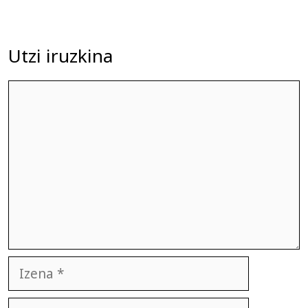
Utzi iruzkina
Iruzkina
Izena
E-