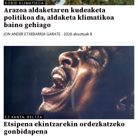
KOBID KLIMATIKOA
Arazoa aldaketaren kudeaketa
politikoa da, aldaketa klimatikoa
baino gehiago
JON ANDER ETXEBARRIA GARATE
-
2026 abuztuak 8
EZ KANTA, BELTZA
Etsipena ekintzarekin ordezkatzeko
gonbidapena