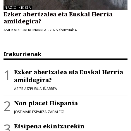
NAZIO-KRISIA
Ezker abertzalea eta Euskal Herria
amildegira?
ASIER AIZPURUA IÑARREA
-
2026 abuztuak 4
Irakurrienak
Ezker abertzalea eta Euskal Herria
amildegira?
ASIER AIZPURUA IÑARREA
Non placet Hispania
JOSE MARI ESPARZA ZABALEGI
Etsipena ekintzarekin