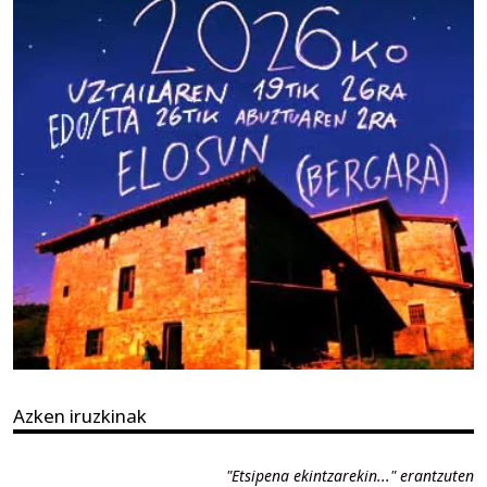
Azken iruzkinak
"Etsipena ekintzarekin..." erantzuten