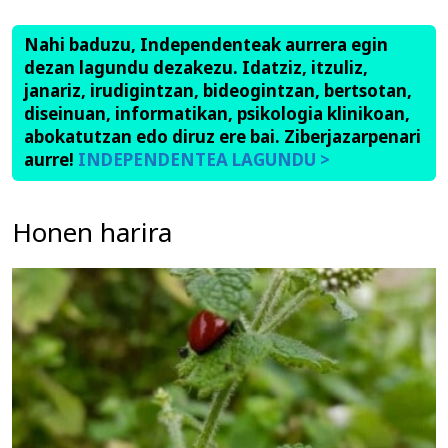
Nahi baduzu, Independenteak aurrera egin
dezan lagundu dezakezu. Idatziz, itzuliz,
janariz, irudigintzan, bideogintzan, bertsotan,
diseinuan, informatikan, psikologia klinikoan,
abokatutzan edo diruz ere bai. Ziberjazarpenari
aurre!
INDEPENDENTEA LAGUNDU >
Honen harira