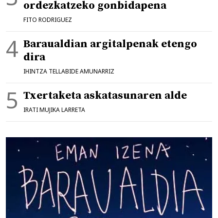
ordezkatzeko gonbidapena
FITO RODRIGUEZ
Baraualdian argitalpenak etengo
dira
IHINTZA TELLABIDE AMUNARRIZ
Txertaketa askatasunaren alde
IRATI MUJIKA LARRETA