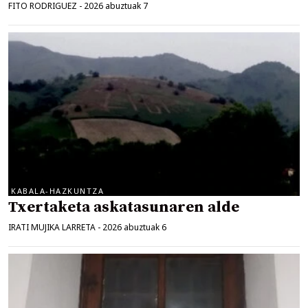
FITO RODRIGUEZ
-
2026 abuztuak 7
KABALA-HAZKUNTZA
Txertaketa askatasunaren alde
IRATI MUJIKA LARRETA
-
2026 abuztuak 6