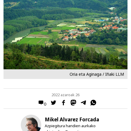
Oria eta Aginaga / Iñaki LLM
2022 azaroak 26
0
Mikel Alvarez Forcada
Azpiegitura handien aurkako