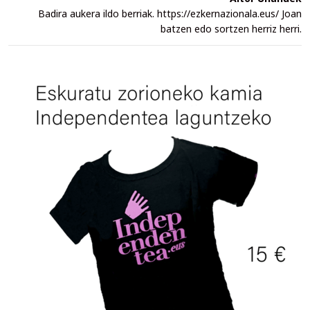
Badira aukera ildo berriak. https://ezkernazionala.eus/ Joan
batzen edo sortzen herriz herri.