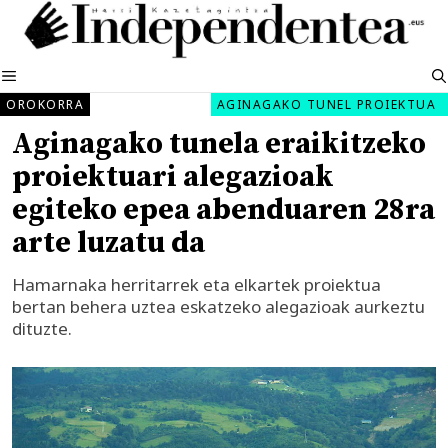
Edukira
salto
egin
MENUA
OROKORRA
AGINAGAKO TUNEL PROIEKTUA
Aginagako tunela eraikitzeko
proiektuari alegazioak
egiteko epea abenduaren 28ra
arte luzatu da
Hamarnaka herritarrek eta elkartek proiektua
bertan behera uztea eskatzeko alegazioak aurkeztu
dituzte.