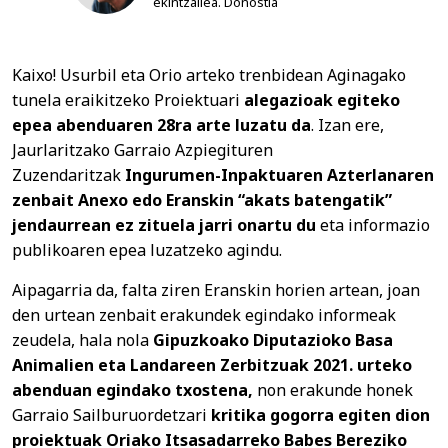
ekintzailea. Donostia
Kaixo! Usurbil eta Orio arteko trenbidean Aginagako
tunela eraikitzeko Proiektuari
alegazioak egiteko
epea abenduaren 28ra arte luzatu da
. Izan ere,
Jaurlaritzako Garraio Azpiegituren
Zuzendaritzak
Ingurumen-Inpaktuaren Azterlanaren
zenbait Anexo edo Eranskin “akats batengatik”
jendaurrean ez zituela jarri onartu du
eta informazio
publikoaren epea luzatzeko agindu.
Aipagarria da, falta ziren Eranskin horien artean, joan
den urtean zenbait erakundek egindako informeak
zeudela, hala nola
Gipuzkoako Diputazioko Basa
Animalien eta Landareen Zerbitzuak 2021. urteko
abenduan egindako txostena,
non erakunde honek
Garraio Sailburuordetzari
kritika gogorra egiten dion
proiektuak Oriako Itsasadarreko Babes Bereziko