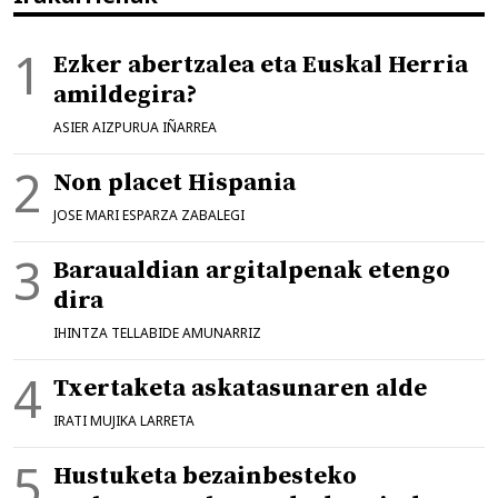
Ezker abertzalea eta Euskal Herria
amildegira?
ASIER AIZPURUA IÑARREA
Non placet Hispania
JOSE MARI ESPARZA ZABALEGI
Baraualdian argitalpenak etengo
dira
IHINTZA TELLABIDE AMUNARRIZ
Txertaketa askatasunaren alde
IRATI MUJIKA LARRETA
Hustuketa bezainbesteko