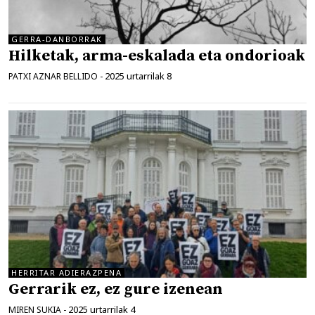
GERRA-DANBORRAK
Hilketak, arma-eskalada eta ondorioak
2025 urtarrilak 8
PATXI AZNAR BELLIDO
-
HERRITAR ADIERAZPENA
Gerrarik ez, ez gure izenean
2025 urtarrilak 4
MIREN SUKIA
-