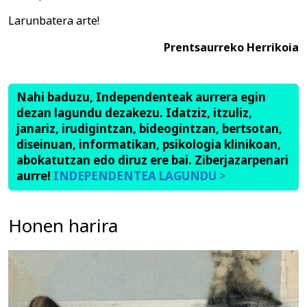
Larunbatera arte!
Prentsaurreko Herrikoia
Nahi baduzu, Independenteak aurrera egin
dezan lagundu dezakezu. Idatziz, itzuliz,
janariz, irudigintzan, bideogintzan, bertsotan,
diseinuan, informatikan, psikologia klinikoan,
abokatutzan edo diruz ere bai. Ziberjazarpenari
aurre!
INDEPENDENTEA LAGUNDU >
Honen harira