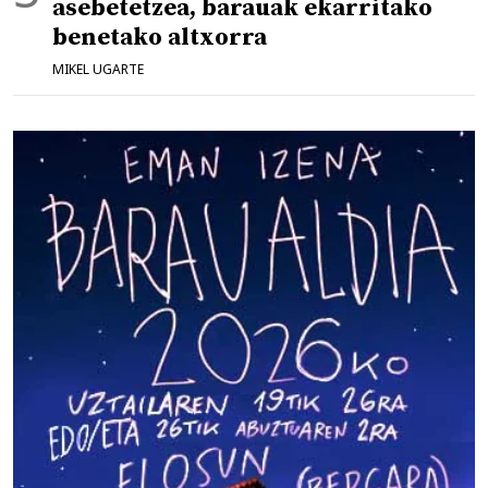
asebetetzea, barauak ekarritako
benetako altxorra
MIKEL UGARTE