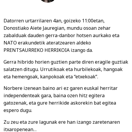
Datorren urtarrilaren 4an, goizeko 11:00etan,
Donostiako Aiete Jauregian, mundu osoan zehar
zabalduak dauden gerra-danbor hotsen aurkako eta
NATO erakundetik ateratzearen aldeko
PRENTSAURREKO HERRIKOIA izango da.
Gerra hibrido horien guztien parte diren eragile guztiak
salatzen ditugu. Urrutikoak eta hurbilekoak, hangoak
eta hemengoak, kanpokoak eta “etxekoak”.
Norbere izenean baino ari ez garen euskal herritar
independenteak gara, baina ozen hitz egitera
gatozenak, eta gure herrikide askorekin bat egitea
espero dugu.
Zu zeu eta zure lagunak ere han izango zaretenaren
itxaropenean…