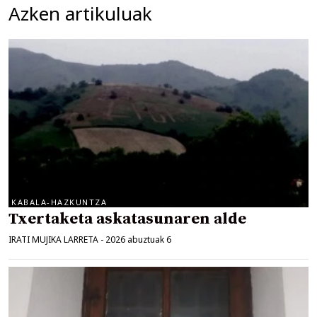
Azken artikuluak
KABALA-HAZKUNTZA
Txertaketa askatasunaren alde
IRATI MUJIKA LARRETA
-
2026 abuztuak 6