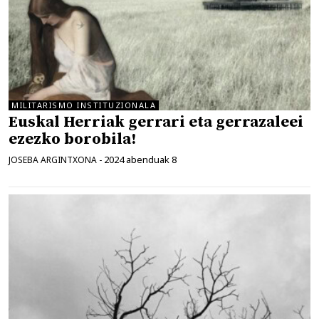
MILITARISMO INSTITUZIONALA
Euskal Herriak gerrari eta gerrazaleei
ezezko borobila!
2024 abenduak 8
JOSEBA ARGINTXONA
-