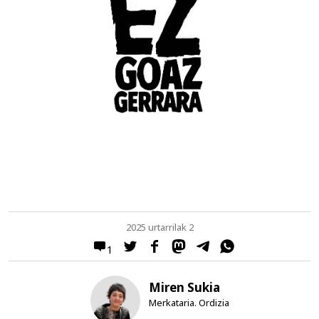
2025 urtarrilak 2
1
Miren Sukia
Merkataria. Ordizia