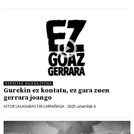
HERRITAR ADIERAZPENA
Gurekin ez kontatu, ez gara zuen
gerrara joango
2025 urtarrilak 6
AITOR LASAGABASTER LARRAÑAGA
-