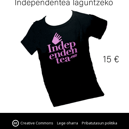
Creative Commons
Lege oharra
Pribatutasun politika