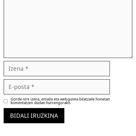
Izena
E-
posta
Gorde nire izena, emaila eta webgunea bilatzaile honetan
komentatzen dudan hurrengorako.