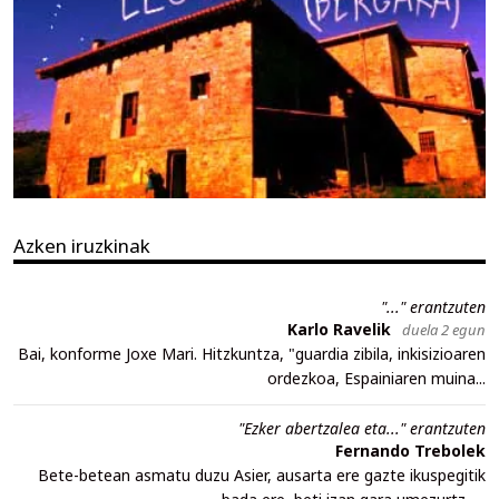
Azken iruzkinak
"..." erantzuten
Karlo Ravelik
duela 2 egun
Bai, konforme Joxe Mari. Hitzkuntza, "guardia zibila, inkisizioaren
ordezkoa, Espainiaren muina...
"Ezker abertzalea eta..." erantzuten
Fernando Trebolek
Bete-betean asmatu duzu Asier, ausarta ere gazte ikuspegitik