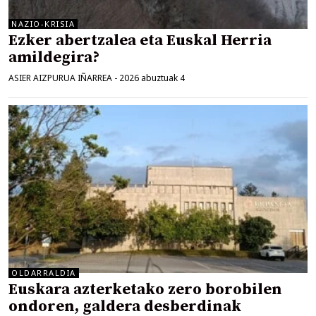
NAZIO-KRISIA
Ezker abertzalea eta Euskal Herria
amildegira?
ASIER AIZPURUA IÑARREA
-
2026 abuztuak 4
OLDARRALDIA
Euskara azterketako zero borobilen
ondoren, galdera desberdinak