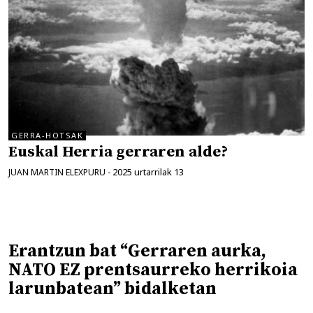
GERRA-HOTSAK
Euskal Herria gerraren alde?
2025 urtarrilak 13
JUAN MARTIN ELEXPURU
-
Erantzun bat “Gerraren aurka,
NATO EZ prentsaurreko herrikoia
larunbatean” bidalketan