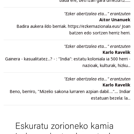
bada ere, beti izan gara umezurtz......
"Ezker abertzalea eta..." erantzuten
Aitor Unanuek
Badira aukera ildo berriak. https://ezkernazionala.eus/ Joan
batzen edo sortzen herriz herri.
"Ezker abertzalea eta..." erantzuten
Karlo Ravelik
Gainera - kasualitatez...? - : "India": estatu koloniala ia 500 herri -
nazioak, kulturak, hizku...
"Ezker abertzalea eta..." erantzuten
Karlo Ravelik
Beno, berriro, "Mizelio sakona lurraren azpian dabil….".... Indiar
estatuan bezela: la...