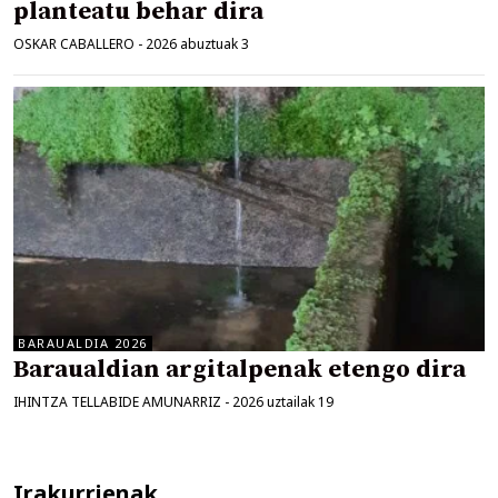
planteatu behar dira
OSKAR CABALLERO
-
2026 abuztuak 3
BARAUALDIA 2026
Baraualdian argitalpenak etengo dira
IHINTZA TELLABIDE AMUNARRIZ
-
2026 uztailak 19
Irakurrienak