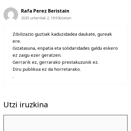
Rafa Perez Beristain
2025 urtarrilak 2, 19:59(r)etan
Zibilizazio guztiak kaduzidadea daukate, gureak
ere.
Gizatasuna, enpatia eta solidaridades galdu eskero
ez zaigu ezer geratzen.
Gerrarik ez, gerrarako prestakuzunik ez.
Diru publikoa ez da horretarako.
.
Utzi iruzkina
Iruzkina