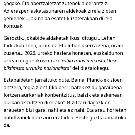
gogoko. Eta abertzaletzat zutenek alderantziz.
Adierazpen askatasunaren aldekoak zirela zioten
gehienek… Jakina da esatetik izaterakoan direla
kontuak.
Geroztik, jokabide aldaketak ikusi ditugu… Lehen
bidezkoa zena, orain ez. Eta lehen okerra zena, orain
zuzena… 2026. urteko hasiera honetan, euskaldunon
artean dugun ikuskerari
“estilo trans-marxista klase-
biktimista urrutiko nazionalista”
dei diezaiokegu.
Eztabaidetan jarraituko dute. Baina, Planck-ek zioen
antzera, “egia zientifiko berri batek ez du garaipena
lortzen aurkariak konbentzituz, baizik eta azkenean
aurkariak hiltzen direlako”. Bizitzari dagozkion
arauetan bizi gara, nahi eta ez nahi. Eta arau horietan
dabiltzanek dute aurrerabidea. Beste guztia amaituko
da.