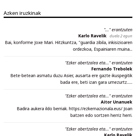
Azken iruzkinak
"..." erantzuten
Karlo Ravelik
duela 2 egun
Bai, konforme Joxe Mari. Hitzkuntza, "guardia zibila, inkisizioaren
ordezkoa, Espainiaren muina...
"Ezker abertzalea eta..." erantzuten
Fernando Trebolek
Bete-betean asmatu duzu Asier, ausarta ere gazte ikuspegitik
bada ere, beti izan gara umezurtz......
"Ezker abertzalea eta..." erantzuten
Aitor Unanuek
Badira aukera ildo berriak. https://ezkernazionala.eus/ Joan
batzen edo sortzen herriz herri.
"Ezker abertzalea eta..." erantzuten
Karlo Ravelik