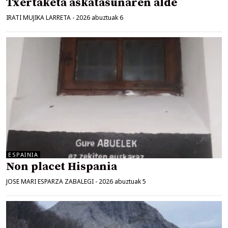
Txertaketa askatasunaren alde
IRATI MUJIKA LARRETA
-
2026 abuztuak 6
ESPAINIA
Non placet Hispania
JOSE MARI ESPARZA ZABALEGI
-
2026 abuztuak 5