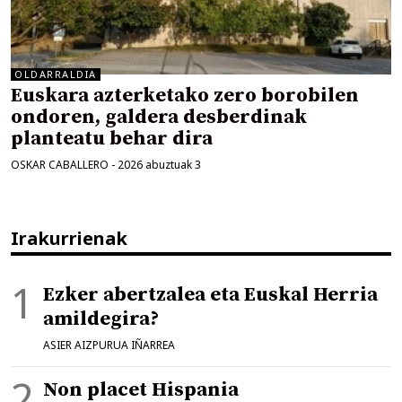
OLDARRALDIA
Euskara azterketako zero borobilen
ondoren, galdera desberdinak
planteatu behar dira
OSKAR CABALLERO
-
2026 abuztuak 3
Irakurrienak
Ezker abertzalea eta Euskal Herria
amildegira?
ASIER AIZPURUA IÑARREA
Non placet Hispania