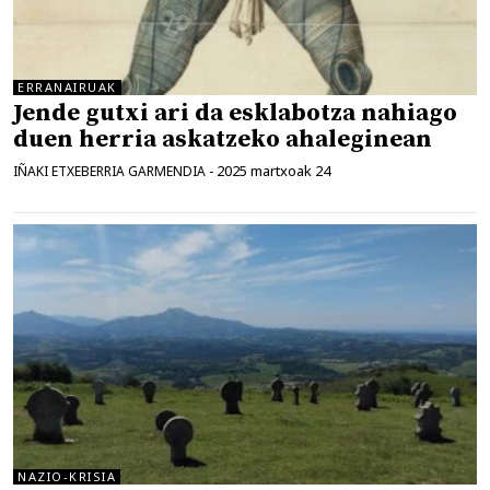
ERRANAIRUAK
Jende gutxi ari da esklabotza nahiago
duen herria askatzeko ahaleginean
2025 martxoak 24
IÑAKI ETXEBERRIA GARMENDIA
-
NAZIO-KRISIA