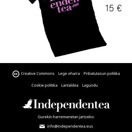
Creative Commons
Lege oharra
Pribatutasun politika
Cookie politika
Lantaldea
Lagundu
Gurekin harremanetan jartzeko:
info@independentea.eus