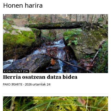
Honen harira
KONTZIENTZIA
Herria osatzean datza bidea
2026 urtarrilak 24
PAKO IRIARTE
-