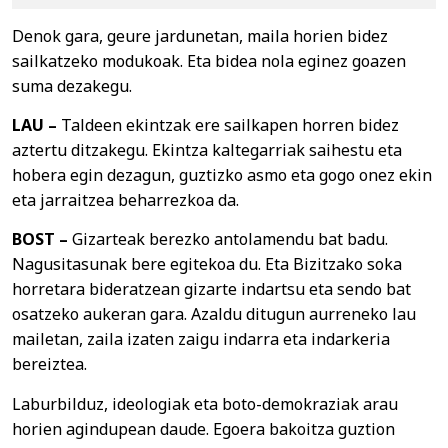
Denok gara, geure jardunetan, maila horien bidez
sailkatzeko modukoak. Eta bidea nola eginez goazen
suma dezakegu.
LAU –
Taldeen ekintzak ere sailkapen horren bidez
aztertu ditzakegu. Ekintza kaltegarriak saihestu eta
hobera egin dezagun, guztizko asmo eta gogo onez ekin
eta jarraitzea beharrezkoa da.
BOST –
Gizarteak berezko antolamendu bat badu.
Nagusitasunak bere egitekoa du. Eta Bizitzako soka
horretara bideratzean gizarte indartsu eta sendo bat
osatzeko aukeran gara. Azaldu ditugun aurreneko lau
mailetan, zaila izaten zaigu indarra eta indarkeria
bereiztea.
Laburbilduz, ideologiak eta boto-demokraziak arau
horien agindupean daude. Egoera bakoitza guztion