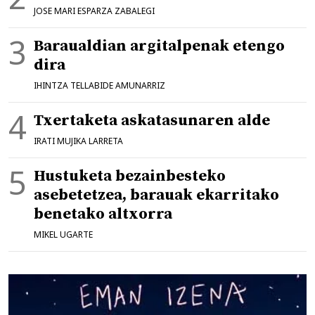
JOSE MARI ESPARZA ZABALEGI
Baraualdian argitalpenak etengo
dira
IHINTZA TELLABIDE AMUNARRIZ
Txertaketa askatasunaren alde
IRATI MUJIKA LARRETA
Hustuketa bezainbesteko
asebetetzea, barauak ekarritako
benetako altxorra
MIKEL UGARTE