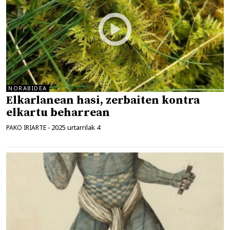
NORABIDEA
Elkarlanean hasi, zerbaiten kontra
elkartu beharrean
2025 urtarrilak 4
PAKO IRIARTE
-