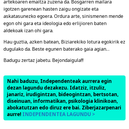
artekoaren emaitza zuzena da. Bosgarren mailara
igotzen garenean hasten zaigu ongizate eta
askatasunezko egoera. Ordura arte, sinismenen mende
egon ohi gara eta ideologia edo erlijioren baten
aldekoak izan ohi gara.
Hau guztia, azken batean, Biziarekiko lotura egokirik ez
dugulako da. Beste egunen baterako gaia agian…
Badugu zertaz jabetu. Bejondaigula!!!
Nahi baduzu, Independenteak aurrera egin
dezan lagundu dezakezu. Idatziz, itzuliz,
janariz, irudigintzan, bideogintzan, bertsotan,
diseinuan, informatikan, psikologia klinikoan,
abokatutzan edo diruz ere bai. Ziberjazarpenari
aurre!
INDEPENDENTEA LAGUNDU >