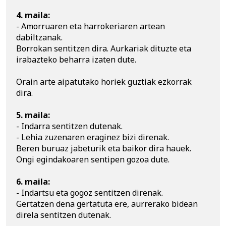
4. maila:
- Amorruaren eta harrokeriaren artean 
dabiltzanak.

Borrokan sentitzen dira. Aurkariak dituzte eta 
irabazteko beharra izaten dute.

Orain arte aipatutako horiek guztiak ezkorrak 
dira. 

5. maila: 
- Indarra sentitzen dutenak.

- Lehia zuzenaren eraginez bizi direnak.

Beren buruaz jabeturik eta baikor dira hauek. 
Ongi egindakoaren sentipen gozoa dute.

6. maila:
- Indartsu eta gogoz sentitzen direnak. 

Gertatzen dena gertatuta ere, aurrerako bidean 
direla sentitzen dutenak.