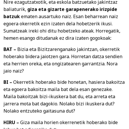
Nire ezagutzatxotik, eta eskola batzuetako jakintzaz
baliaturik,
giza eta gizarte garapenerako irizpide
batzuk
ematen ausartuko naiz. Esan beharrean naiz
egoera okerretik ezin izaten dela hobetzerik ikusi.
Sumatzeak ireki ohi ditu hobetzeko ateak. Horregatik,
hemen esango ditudanak ez dira izaten gogokoak:
BAT –
Bizia eta Bizitzarenganako jakintzan, okerretik
hoberako bidera jaiotzen gara. Horretan datza sendien
eta herrien oreka, eta ongizatearen garrantzia. Nora
jaio naiz?
BI –
Okerretik hoberako bide honetan, hasiera bakoitza
eta egoera bakoitza maila bat dela esan genezake.
Maila bakoitzak bizi-ikuskera bat du, eta arreta eta
jarrera mota bat dagokio. Nolako bizi ikuskera dut?
Nolako entzuteko gaitasuna dut?
HIRU –
Giza maila horien okerrenetik hoberako bide