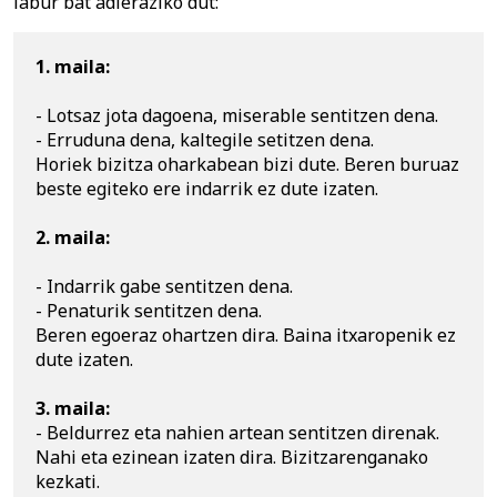
labur bat adieraziko dut:
1. maila:
- Lotsaz jota dagoena, miserable sentitzen dena. 

- Erruduna dena, kaltegile setitzen dena.

Horiek bizitza oharkabean bizi dute. Beren buruaz 
beste egiteko ere indarrik ez dute izaten.

2. maila:
- Indarrik gabe sentitzen dena.

- Penaturik sentitzen dena.

Beren egoeraz ohartzen dira. Baina itxaropenik ez 
dute izaten.

3. maila:
- Beldurrez eta nahien artean sentitzen direnak.

Nahi eta ezinean izaten dira. Bizitzarenganako 
kezkati.
