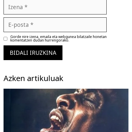
Izena
E-
posta
Gorde nire izena, emaila eta webgunea bilatzaile honetan
komentatzen dudan hurrengorako.
Azken artikuluak