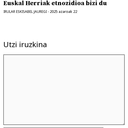
Euskal Herriak etnozidioa bizi du
2025 azaroak 22
IRULAR ESKISABEL JAUREGI
-
Utzi iruzkina
Iruzkina