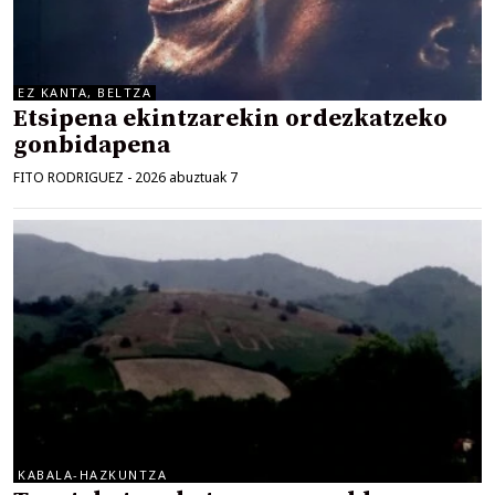
EZ KANTA, BELTZA
Etsipena ekintzarekin ordezkatzeko
gonbidapena
FITO RODRIGUEZ
-
2026 abuztuak 7
KABALA-HAZKUNTZA