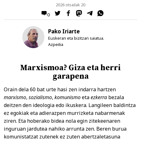
2026 otsailak 20
0
Pako Iriarte
Euskeran eta bizitzan saiatua.
Azpeitia
Marxismoa? Giza eta herri
garapena
Orain dela 60 bat urte hasi zen indarra hartzen
marxismo
,
sozialismo
,
komunismo
eta
ezkerra
bezala
deitzen den ideologia edo ikuskera. Langileen baldintza
ez egokiak eta adierazpen murrizketa nabarmenak
ziren. Eta hoberako bidea nola egin zitekeenaren
inguruan jardutea nahiko arrunta zen. Beren burua
komunistatzat zutenek ez zuten abertzaletasuna