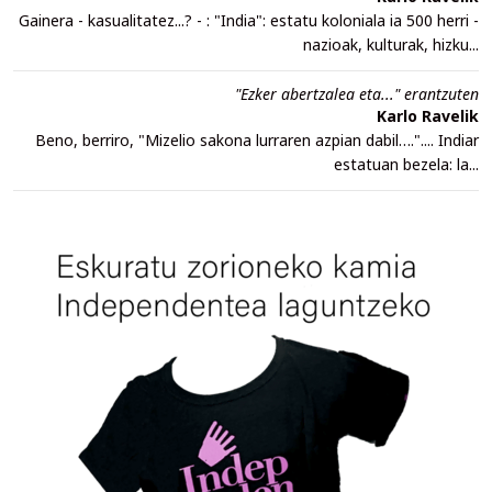
Gainera - kasualitatez...? - : "India": estatu koloniala ia 500 herri -
nazioak, kulturak, hizku...
"Ezker abertzalea eta..." erantzuten
Karlo Ravelik
Beno, berriro, "Mizelio sakona lurraren azpian dabil….".... Indiar
estatuan bezela: la...