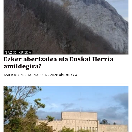
NAZIO-KRISIA
Ezker abertzalea eta Euskal Herria
amildegira?
ASIER AIZPURUA IÑARREA
-
2026 abuztuak 4