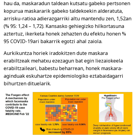
hau da, maskaradun taldean kutsatu gabeko pertsonen
kopurua maskararik gabeko taldekoekin alderatuta,
arrisku-ratioa adierazgarriki altu mantendu zen, 1,52an
(% 95: 1,24 – 1,72). Kansasko gehiegizko hilkortasuna
aztertuz, ikerketa honek zehazten du efektu honen %
95 COVID-19ari bakarrik egotzi ahal zaiola.
Aurkikuntza horiek iradokitzen dute maskara
erabiltzeak mehatxu ezezagun bat egin liezaiokeela
erabiltzaileari, babestu beharrean, honek maskara-
aginduak eskuhartze epidemiologiko eztabaidagarri
bihurtzen dituelarik.