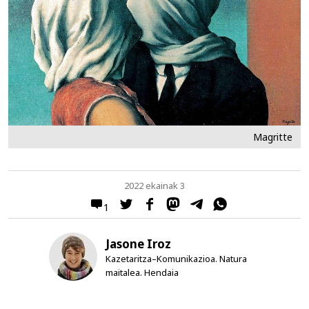
Magritte
2022 ekainak 3
1
Jasone Iroz
Kazetaritza–Komunikazioa. Natura
maitalea. Hendaia