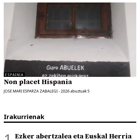
ESPAINIA
Non placet Hispania
JOSE MARI ESPARZA ZABALEGI
-
2026 abuztuak 5
Irakurrienak
Ezker abertzalea eta Euskal Herria