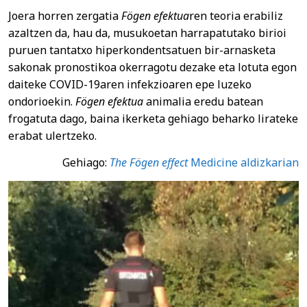
Joera horren zergatia
Fögen efektua
ren teoria erabiliz
azaltzen da, hau da, musukoetan harrapatutako birioi
puruen tantatxo hiperkondentsatuen bir-arnasketa
sakonak pronostikoa okerragotu dezake eta lotuta egon
daiteke COVID-19aren infekzioaren epe luzeko
ondorioekin.
Fögen efektua
animalia eredu batean
frogatuta dago, baina ikerketa gehiago beharko lirateke
erabat ulertzeko.
Gehiago:
The Fögen effect
Medicine aldizkarian