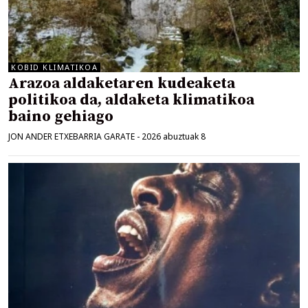
KOBID KLIMATIKOA
Arazoa aldaketaren kudeaketa
politikoa da, aldaketa klimatikoa
baino gehiago
JON ANDER ETXEBARRIA GARATE
-
2026 abuztuak 8