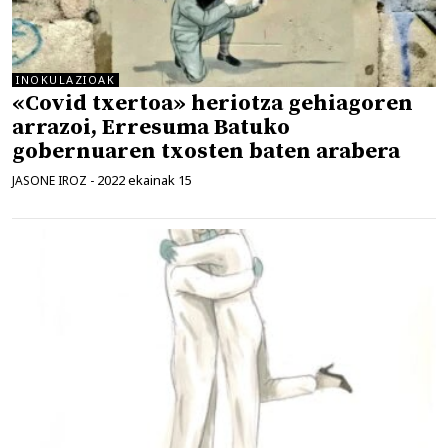
INOKULAZIOAK
«Covid txertoa» heriotza gehiagoren
arrazoi, Erresuma Batuko
gobernuaren txosten baten arabera
2022 ekainak 15
JASONE IROZ
-