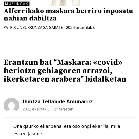
MUSUKOAK
Alferrikako maskara berriro inposatu
nahian dabiltza
2024 urtarrilak 6
PATRIK UNZURRUNZAGA GARATE
-
Erantzun bat “Maskara: «covid»
heriotza gehiagoren arrazoi,
ikerketaren arabera” bidalketan
Ihintza Tellabide Amunarriz
2022 ekainak 3, 12:19(r)etan
Ona gaurko ekarpena, eta oso ongi ekarria, mila
esker, Jasone.