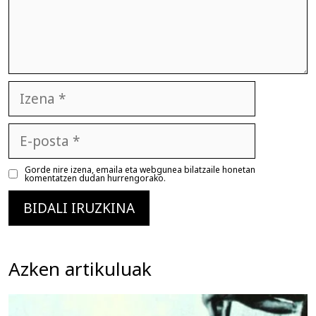
Izena
E-
posta
Gorde nire izena, emaila eta webgunea bilatzaile honetan
komentatzen dudan hurrengorako.
Azken artikuluak