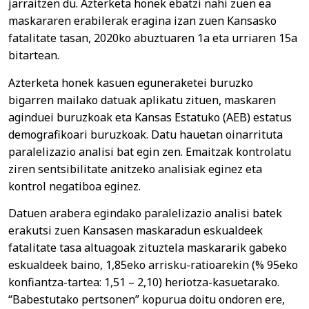
jarraitzen du. Azterketa honek ebatzi nahi zuen ea
maskararen erabilerak eragina izan zuen Kansasko
fatalitate tasan, 2020ko abuztuaren 1a eta urriaren 15a
bitartean.
Azterketa honek kasuen eguneraketei buruzko
bigarren mailako datuak aplikatu zituen, maskaren
aginduei buruzkoak eta Kansas Estatuko (AEB) estatus
demografikoari buruzkoak. Datu hauetan oinarrituta
paralelizazio analisi bat egin zen. Emaitzak kontrolatu
ziren sentsibilitate anitzeko analisiak eginez eta
kontrol negatiboa eginez.
Datuen arabera egindako paralelizazio analisi batek
erakutsi zuen Kansasen maskaradun eskualdeek
fatalitate tasa altuagoak zituztela maskararik gabeko
eskualdeek baino, 1,85eko arrisku-ratioarekin (% 95eko
konfiantza-tartea: 1,51 – 2,10) heriotza-kasuetarako.
“Babestutako pertsonen” kopurua doitu ondoren ere,