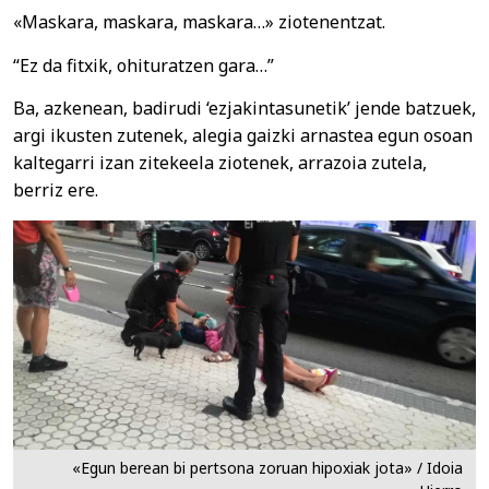
«Maskara, maskara, maskara…» ziotenentzat.
“Ez da fitxik, ohituratzen gara…”
Ba, azkenean, badirudi ‘ezjakintasunetik’ jende batzuek,
argi ikusten zutenek, alegia gaizki arnastea egun osoan
kaltegarri izan zitekeela ziotenek, arrazoia zutela,
berriz ere.
«Egun berean bi pertsona zoruan hipoxiak jota» / Idoia