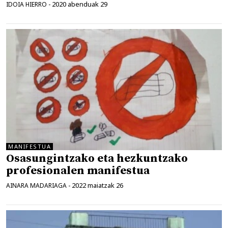
2020 abenduak 29
IDOIA HIERRO
-
MANIFESTUA
Osasungintzako eta hezkuntzako
profesionalen manifestua
2022 maiatzak 26
AINARA MADARIAGA
-