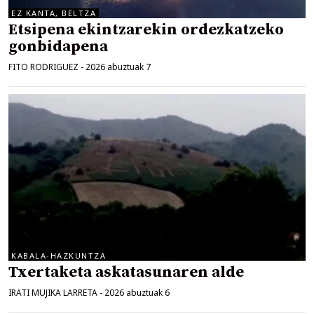
EZ KANTA, BELTZA
Etsipena ekintzarekin ordezkatzeko
gonbidapena
FITO RODRIGUEZ
-
2026 abuztuak 7
KABALA-HAZKUNTZA
Txertaketa askatasunaren alde
IRATI MUJIKA LARRETA
-
2026 abuztuak 6