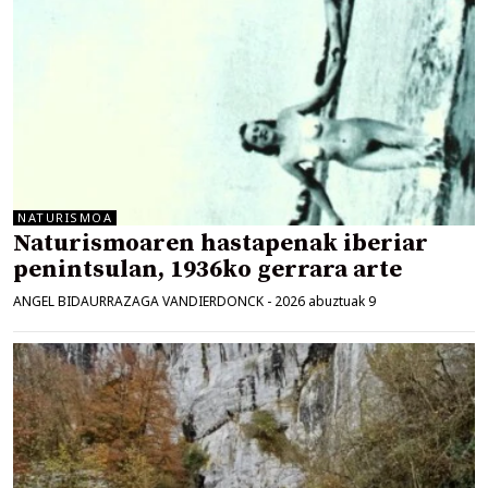
NATURISMOA
Naturismoaren hastapenak iberiar
penintsulan, 1936ko gerrara arte
ANGEL BIDAURRAZAGA VANDIERDONCK
-
2026 abuztuak 9