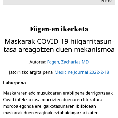
Hierro
Fögen-en ikerketa
Maskarak COVID-19 hilgarritasun-
tasa areagotzen duen mekanismoa
Autorea:
Fögen, Zacharias MD
Jatorrizko argitalpena:
Medicine Journal 2022-2-18
Laburpena
Maskararen edo musukoaren erabilpena derrigortzeak
Covid infekzio tasa murrizten duenaren literatura
mordoa egonda ere, gaixotasunaren ibilbidean
maskarak duen eraginak eztabaidagarria izaten