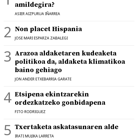
amildegira?
ASIER AIZPURUA IÑARREA
Non placet Hispania
JOSE MARI ESPARZA ZABALEGI
Arazoa aldaketaren kudeaketa
politikoa da, aldaketa klimatikoa
baino gehiago
JON ANDER ETXEBARRIA GARATE
Etsipena ekintzarekin
ordezkatzeko gonbidapena
FITO RODRIGUEZ
Txertaketa askatasunaren alde
IRATI MUJIKA LARRETA