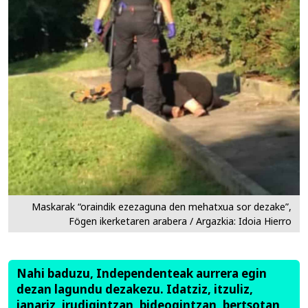
Maskarak “oraindik ezezaguna den mehatxua sor dezake”,
Fögen ikerketaren arabera / Argazkia: Idoia Hierro
Nahi baduzu, Independenteak aurrera egin
dezan lagundu dezakezu. Idatziz, itzuliz,
janariz, irudigintzan, bideogintzan, bertsotan,