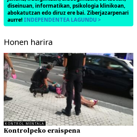
diseinuan, informatikan, psikologia klinikoan,
abokatutzan edo diruz ere bai. Ziberjazarpenari
aurre!
INDEPENDENTEA LAGUNDU >
Honen harira
KONTROL MENTALA
Kontrolpeko eraispena