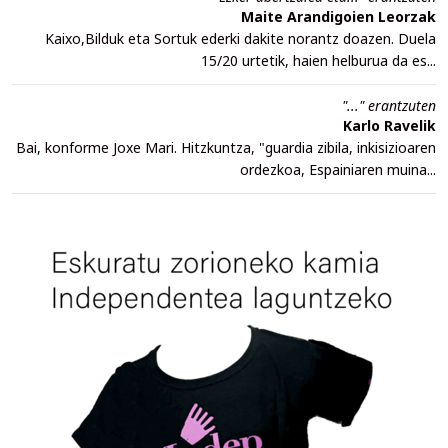
Maite Arandigoien Leorzak
Kaixo,Bilduk eta Sortuk ederki dakite norantz doazen. Duela
15/20 urtetik, haien helburua da es...
"..." erantzuten
Karlo Ravelik
Bai, konforme Joxe Mari. Hitzkuntza, "guardia zibila, inkisizioaren
ordezkoa, Espainiaren muina...