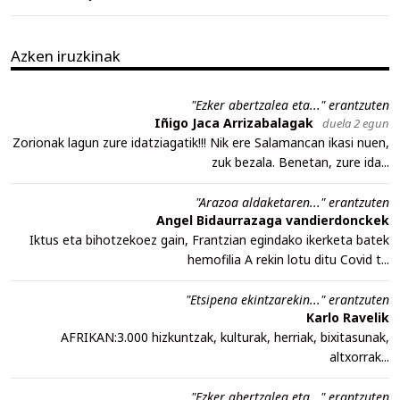
Azken iruzkinak
"Ezker abertzalea eta..." erantzuten
Iñigo Jaca Arrizabalagak
duela 2 egun
Zorionak lagun zure idatziagatik!!! Nik ere Salamancan ikasi nuen,
zuk bezala. Benetan, zure ida...
"Arazoa aldaketaren..." erantzuten
Angel Bidaurrazaga vandierdonckek
Iktus eta bihotzekoez gain, Frantzian egindako ikerketa batek
hemofilia A rekin lotu ditu Covid t...
"Etsipena ekintzarekin..." erantzuten
Karlo Ravelik
AFRIKAN:3.000 hizkuntzak, kulturak, herriak, bixitasunak,
altxorrak...
"Ezker abertzalea eta..." erantzuten