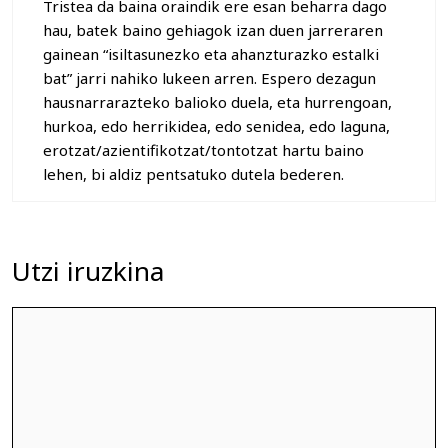
Tristea da baina oraindik ere esan beharra dago
hau, batek baino gehiagok izan duen jarreraren
gainean “isiltasunezko eta ahanzturazko estalki
bat” jarri nahiko lukeen arren. Espero dezagun
hausnarrarazteko balioko duela, eta hurrengoan,
hurkoa, edo herrikidea, edo senidea, edo laguna,
erotzat/azientifikotzat/tontotzat hartu baino
lehen, bi aldiz pentsatuko dutela bederen.
Utzi iruzkina
Iruzkina