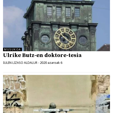
MUSUKOA
Ulrike Butz-en doktore-tesia
2020 azaroak 6
IULEN LIZASO ALDALUR
-