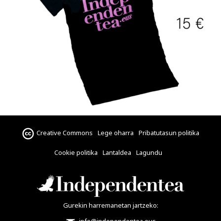
Creative Commons
Lege oharra
Pribatutasun politika
Cookie politika
Lantaldea
Lagundu
Gurekin harremanetan jartzeko: