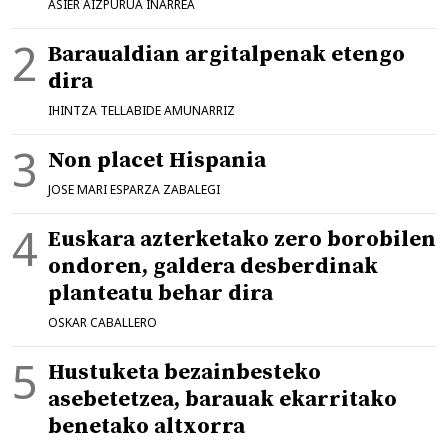
ASIER AIZPURUA IÑARREA
Baraualdian argitalpenak etengo
dira
IHINTZA TELLABIDE AMUNARRIZ
Non placet Hispania
JOSE MARI ESPARZA ZABALEGI
Euskara azterketako zero borobilen
ondoren, galdera desberdinak
planteatu behar dira
OSKAR CABALLERO
Hustuketa bezainbesteko
asebetetzea, barauak ekarritako
benetako altxorra