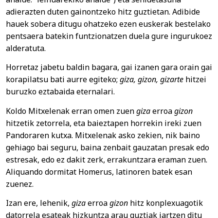
adierazten duten gainontzeko hitz guztietan. Adibide
hauek sobera ditugu ohatzeko ezen euskerak bestelako
pentsaera batekin funtzionatzen duela gure ingurukoez
alderatuta.
Horretaz jabetu baldin bagara, gai izanen gara orain gai
korapilatsu bati aurre egiteko;
giza, gizon, gizarte
hitzei
buruzko eztabaida eternalari.
Koldo Mitxelenak erran omen zuen
giza
erroa
gizon
hitzetik zetorrela, eta baieztapen horrekin ireki zuen
Pandoraren kutxa. Mitxelenak asko zekien, nik baino
gehiago bai seguru, baina zenbait gauzatan presak edo
estresak, edo ez dakit zerk, errakuntzara eraman zuen.
Aliquando dormitat Homerus, latinoren batek esan
zuenez.
Izan ere, lehenik,
giza
erroa
gizon
hitz konplexuagotik
datorrela esateak hizkuntza arau guztiak jartzen ditu