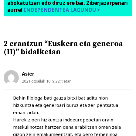
abokatutzan edo diruz ere bai. Ziberjazarpenari
aurre!
INDEPENDENTEA LAGUNDU >
2 erantzun “Euskera eta generoa
(II)” bidalketan
Asier
2021 otsailak 10, 9:22(r)etan
Behin filologa bati gauza bitxi bat aditu nion
hizkuntza eta generoari buruz eta zer pentsatua
eman zidan.
Harek zioen hizkuntza indoeuropeoetan orain
maskulinotzat hartzen dena erabiltzen omen zela
gizon zein emakumeentzat, eta gero femeninoa