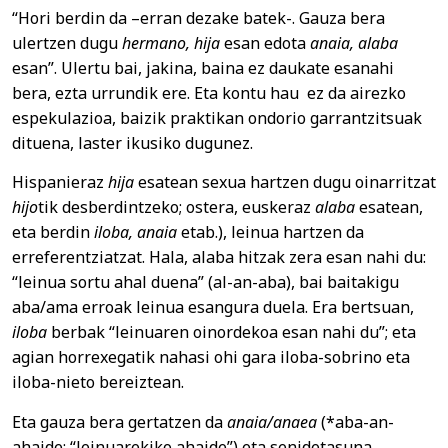
“Hori berdin da –erran dezake batek-. Gauza bera
ulertzen dugu
hermano, hija
esan edota
anaia, alaba
esan”. Ulertu bai, jakina, baina ez daukate esanahi
bera, ezta urrundik ere. Eta kontu hau ez da airezko
espekulazioa, baizik praktikan ondorio garrantzitsuak
dituena, laster ikusiko dugunez.
Hispanieraz
hija
esatean sexua hartzen dugu oinarritzat
hijo
tik desberdintzeko; ostera, euskeraz
alaba
esatean,
eta berdin
iloba, anaia
etab.), leinua hartzen da
erreferentziatzat. Hala, alaba hitzak zera esan nahi du:
“leinua sortu ahal duena” (al-an-aba), bai baitakigu
aba/ama erroak leinua esangura duela. Era bertsuan,
iloba
berbak “leinuaren oinordekoa esan nahi du”; eta
agian horrexegatik nahasi ohi gara iloba-sobrino eta
iloba-nieto bereiztean.
Eta gauza bera gertatzen da
anaia/anaea
(*aba-an-
ahaide: “leinuarekiko ahaide”) eta senidetasuna