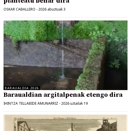
planteatu behar dira
OSKAR CABALLERO
-
2026 abuztuak 3
BARAUALDIA 2026
Baraualdian argitalpenak etengo dira
IHINTZA TELLABIDE AMUNARRIZ
-
2026 uztailak 19