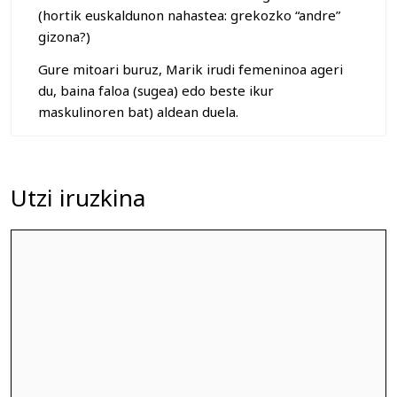
(hortik euskaldunon nahastea: grekozko “andre”
gizona?)
Gure mitoari buruz, Marik irudi femeninoa ageri
du, baina faloa (sugea) edo beste ikur
maskulinoren bat) aldean duela.
Utzi iruzkina
Iruzkina