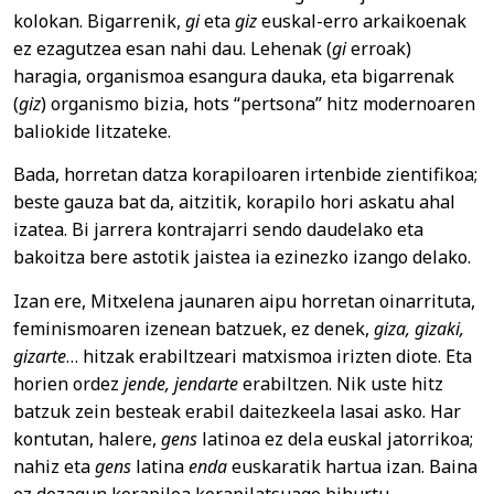
kolokan. Bigarrenik,
gi
eta
giz
euskal-erro arkaikoenak
ez ezagutzea esan nahi dau. Lehenak (
gi
erroak)
haragia, organismoa esangura dauka, eta bigarrenak
(
giz
) organismo bizia, hots “pertsona” hitz modernoaren
baliokide litzateke.
Bada, horretan datza korapiloaren irtenbide zientifikoa;
beste gauza bat da, aitzitik, korapilo hori askatu ahal
izatea. Bi jarrera kontrajarri sendo daudelako eta
bakoitza bere astotik jaistea ia ezinezko izango delako.
Izan ere, Mitxelena jaunaren aipu horretan oinarrituta,
feminismoaren izenean batzuek, ez denek,
giza, gizaki,
gizarte
… hitzak erabiltzeari matxismoa irizten diote. Eta
horien ordez
jende, jendarte
erabiltzen. Nik uste hitz
batzuk zein besteak erabil daitezkeela lasai asko. Har
kontutan, halere,
gens
latinoa ez dela euskal jatorrikoa;
nahiz eta
gens
latina
enda
euskaratik hartua izan. Baina
ez dezagun korapiloa korapilatsuago bihurtu.