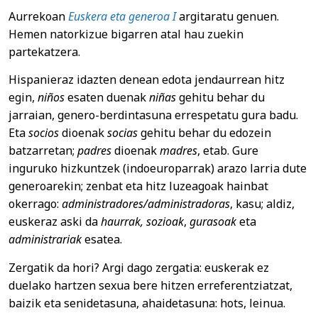
Aurrekoan
Euskera eta generoa I
argitaratu genuen.
Hemen natorkizue bigarren atal hau zuekin
partekatzera.
Hispanieraz idazten denean edota jendaurrean hitz
egin,
niños
esaten duenak
niñas
gehitu behar du
jarraian, genero-berdintasuna errespetatu gura badu.
Eta
socios
dioenak
socias
gehitu behar du edozein
batzarretan;
padres
dioenak
madres
, etab. Gure
inguruko hizkuntzek (indoeuroparrak) arazo larria dute
generoarekin; zenbat eta hitz luzeagoak hainbat
okerrago:
administradores/administradoras
, kasu; aldiz,
euskeraz aski da
haurrak, sozioak
,
gurasoak
eta
administrariak
esatea.
Zergatik da hori? Argi dago zergatia: euskerak ez
duelako hartzen sexua bere hitzen erreferentziatzat,
baizik eta senidetasuna, ahaidetasuna: hots, leinua.