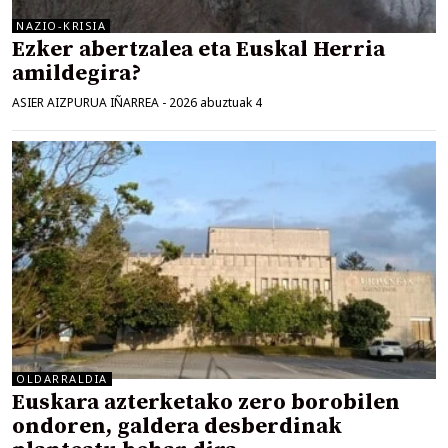
NAZIO-KRISIA
Ezker abertzalea eta Euskal Herria
amildegira?
ASIER AIZPURUA IÑARREA
-
2026 abuztuak 4
OLDARRALDIA
Euskara azterketako zero borobilen
ondoren, galdera desberdinak