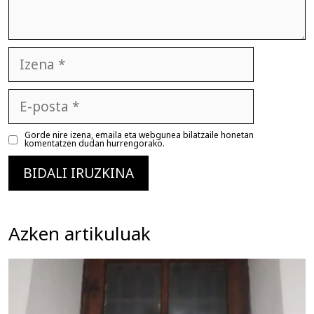
Izena
E-
posta
Gorde nire izena, emaila eta webgunea bilatzaile honetan
komentatzen dudan hurrengorako.
Azken artikuluak