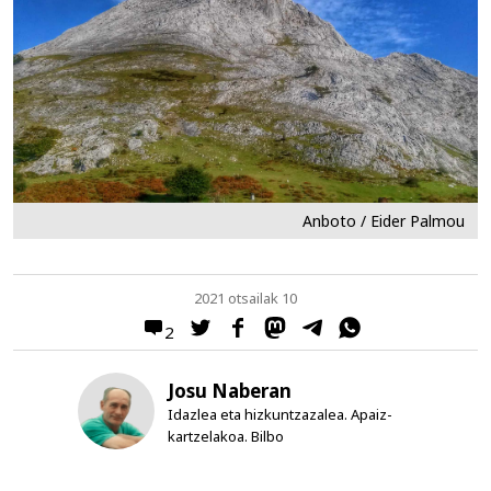
Anboto / Eider Palmou
2021 otsailak 10
2
Josu Naberan
Idazlea eta hizkuntzazalea. Apaiz-
kartzelakoa. Bilbo