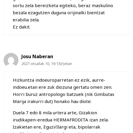
sortu zela bereizketa egiteko, beraz maskulino
bezala ezagutzen duguna orijinalki bientzat
erabilia zela.
Ez dakit.
Josu Naberan
2021 otsailak 10, 19:13(r)etan
Hizkuntza indoeuroparretan ez ezik, aurre-
indoeu.etan ere zuk diozuna gertatu omen zen.
Horri buruz antropologo batzuek (nik Gimbutas
Marija irakurri dut) honako hau diote:
Duela 7 edo 8 mila urtera arte, Gizakion
irudikapen-eredua HERMAFRODITA izan zela.
Izakietan ere, Eguzi/Ilargi eta, bipolarrak