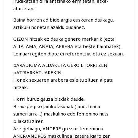
irudikatzen dira antzinako ermitetan, etxe-
atarietan…
Baina horren adibide argia euskeran daukagu,
artikulu honetan azaldu dudanez.
GIZON hitzak ez dauka genero markarik (ezta
AITA; AMA, ANAIA, ARREBA eta beste hainbatek).
Leinuari egiten diote erreferentzia, eta ez sexuari.
pARADIGMA ALDAKETA GERO ETORRI ZEN:
pATRIARKATUAREKIN.
Honek sexuaren arabera esleitu zituen aipatu
hitzak.
Horri buruz gauza bitxiak daude.
Bi-aurpegiko jainkotasunak (Jano, Inana
sumeriarra…) maskulino edo femenino huts
bilakatu ziren.
Are gehiago, ANDERE greziar femeninoa
ANER/ANDROS maskulinoa izatera igaro zen