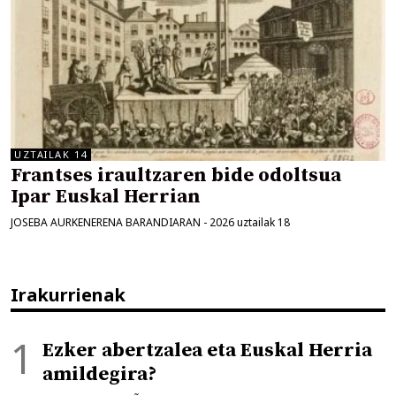
UZTAILAK 14
Frantses iraultzaren bide odoltsua
Ipar Euskal Herrian
JOSEBA AURKENERENA BARANDIARAN
-
2026 uztailak 18
Irakurrienak
Ezker abertzalea eta Euskal Herria
amildegira?