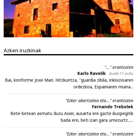
Azken iruzkinak
"..." erantzuten
Karlo Ravelik
duela 11 ordu
Bai, konforme Joxe Mari. Hitzkuntza, "guardia zibila, inkisizioaren
ordezkoa, Espainiaren muina...
"Ezker abertzalea eta..." erantzuten
Fernando Trebolek
Bete-betean asmatu duzu Asier, ausarta ere gazte ikuspegitik
bada ere, beti izan gara umezurtz......
"Ezker abertzalea eta..." erantzuten