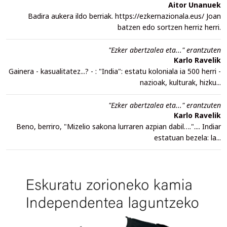
Aitor Unanuek
Badira aukera ildo berriak. https://ezkernazionala.eus/ Joan
batzen edo sortzen herriz herri.
"Ezker abertzalea eta..." erantzuten
Karlo Ravelik
Gainera - kasualitatez...? - : "India": estatu koloniala ia 500 herri -
nazioak, kulturak, hizku...
"Ezker abertzalea eta..." erantzuten
Karlo Ravelik
Beno, berriro, "Mizelio sakona lurraren azpian dabil….".... Indiar
estatuan bezela: la...