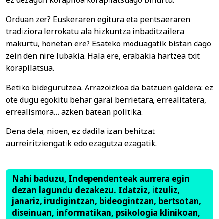
Orduan zer? Euskeraren egitura eta pentsaeraren
tradiziora lerrokatu ala hizkuntza inbaditzailera
makurtu, honetan ere? Esateko moduagatik bistan dago
zein den nire lubakia. Hala ere, erabakia hartzea txit
korapilatsua.
Betiko bidegurutzea. Arrazoizkoa da batzuen galdera: ez
ote dugu egokitu behar garai berrietara, errealitatera,
errealismora… azken batean politika.
Dena dela, nioen, ez dadila izan behitzat
aurreiritziengatik edo ezagutza ezagatik.
Nahi baduzu, Independenteak aurrera egin
dezan lagundu dezakezu. Idatziz, itzuliz,
janariz, irudigintzan, bideogintzan, bertsotan,
diseinuan, informatikan, psikologia klinikoan,