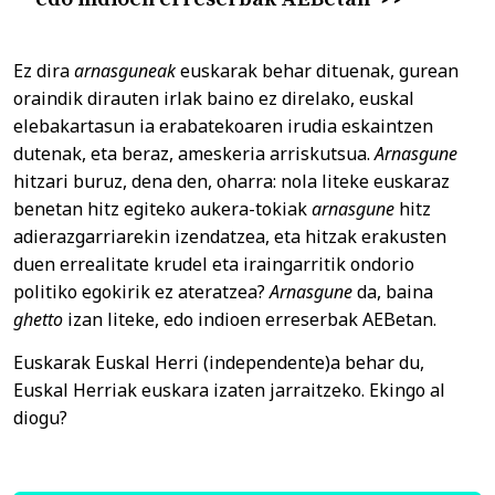
Ez dira
arnasguneak
euskarak behar dituenak, gurean
oraindik dirauten irlak baino ez direlako, euskal
elebakartasun ia erabatekoaren irudia eskaintzen
dutenak, eta beraz, ameskeria arriskutsua.
Arnasgune
hitzari buruz, dena den, oharra: nola liteke euskaraz
benetan hitz egiteko aukera-tokiak
arnasgune
hitz
adierazgarriarekin izendatzea, eta hitzak erakusten
duen errealitate krudel eta iraingarritik ondorio
politiko egokirik ez ateratzea?
Arnasgune
da, baina
ghetto
izan liteke, edo indioen erreserbak AEBetan.
Euskarak Euskal Herri (independente)a behar du,
Euskal Herriak euskara izaten jarraitzeko. Ekingo al
diogu?