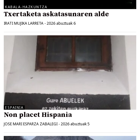
KABALA-HAZKUNTZA
Txertaketa askatasunaren alde
IRATI MUJIKA LARRETA
-
2026 abuztuak 6
ESPAINIA
Non placet Hispania
JOSE MARI ESPARZA ZABALEGI
-
2026 abuztuak 5