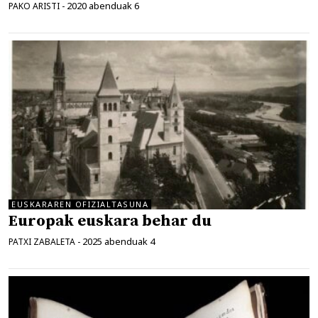
2020 abenduak 6
PAKO ARISTI
-
EUSKARAREN OFIZIALTASUNA
Europak euskara behar du
2025 abenduak 4
PATXI ZABALETA
-