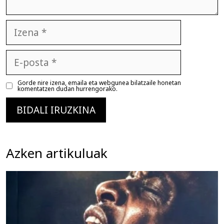
Izena
E-
posta
Gorde nire izena, emaila eta webgunea bilatzaile honetan
komentatzen dudan hurrengorako.
Azken artikuluak