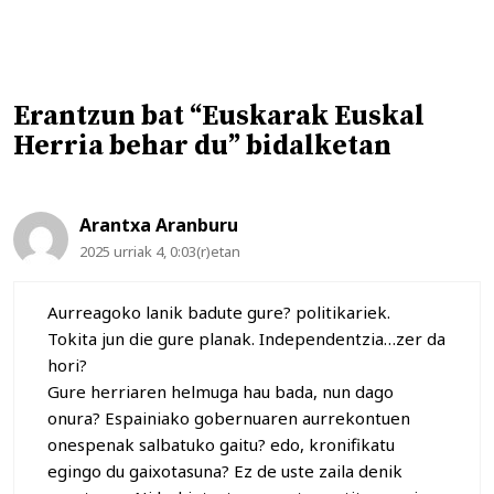
Erantzun bat “Euskarak Euskal
Herria behar du” bidalketan
Arantxa Aranburu
2025 urriak 4, 0:03(r)etan
Aurreagoko lanik badute gure? politikariek.
Tokita jun die gure planak. Independentzia…zer da
hori?
Gure herriaren helmuga hau bada, nun dago
onura? Espainiako gobernuaren aurrekontuen
onespenak salbatuko gaitu? edo, kronifikatu
egingo du gaixotasuna? Ez de uste zaila denik