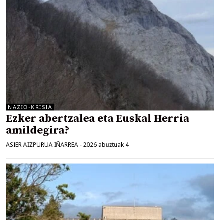
NAZIO-KRISIA
Ezker abertzalea eta Euskal Herria
amildegira?
ASIER AIZPURUA IÑARREA
-
2026 abuztuak 4