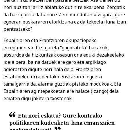
hori auzitan jarriz abiatuko dut nire ekarpena. Zergatik
da harrigarria datu hori? Zein mundutan bizi gara, gure
egoeran euskararen etorkizuna ez daitekeela iluna izan
pentsatzeko?
Espainiaren eta Frantziaren okupaziopeko
erregimenean bizi garela “gogoratuta” bakarrik,
absurdoa da hizkuntzak osasun ona eduki dezakeelako
ideia bera, baina datuek ere gero eta argikiago
adierazten digute hori hala dela. Frantziaren
estatupeko lurraldeetako euskararen egoera
tamalgarria da, alarma guztiak pizteko modukoak. Eta
Espainiaren agintepekoetan ere halaxe (izango) dela
ematen digu jakitera txostenak.
Eta nori eskatu? Gure kontrako
politikaren kudeaketa-lana eman zaien