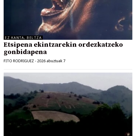
EZ KANTA, BELTZA
Etsipena ekintzarekin ordezkatzeko
gonbidapena
FITO RODRIGUEZ
-
2026 abuztuak 7