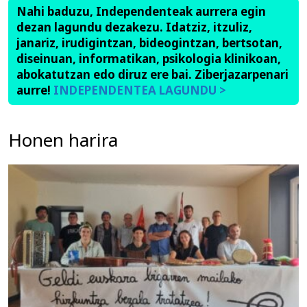
Nahi baduzu, Independenteak aurrera egin
dezan lagundu dezakezu. Idatziz, itzuliz,
janariz, irudigintzan, bideogintzan, bertsotan,
diseinuan, informatikan, psikologia klinikoan,
abokatutzan edo diruz ere bai. Ziberjazarpenari
aurre!
INDEPENDENTEA LAGUNDU >
Honen harira