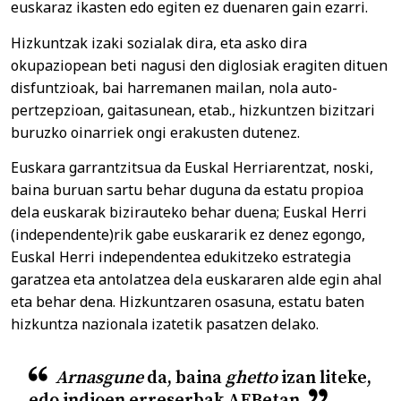
euskaraz ikasten edo egiten ez duenaren gain ezarri.
Hizkuntzak izaki sozialak dira, eta asko dira
okupaziopean beti nagusi den diglosiak eragiten dituen
disfuntzioak, bai harremanen mailan, nola auto-
pertzepzioan, gaitasunean, etab., hizkuntzen bizitzari
buruzko oinarriek ongi erakusten dutenez.
Euskara garrantzitsua da Euskal Herriarentzat, noski,
baina buruan sartu behar duguna da estatu propioa
dela euskarak bizirauteko behar duena; Euskal Herri
(independente)rik gabe euskararik ez denez egongo,
Euskal Herri independentea edukitzeko estrategia
garatzea eta antolatzea dela euskararen alde egin ahal
eta behar dena. Hizkuntzaren osasuna, estatu baten
hizkuntza nazionala izatetik pasatzen delako.
Arnasgune
da, baina
ghetto
izan liteke,
edo indioen erreserbak AEBetan