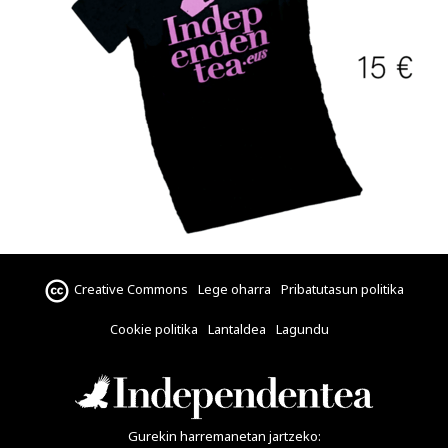
Creative Commons
Lege oharra
Pribatutasun politika
Cookie politika
Lantaldea
Lagundu
Gurekin harremanetan jartzeko: