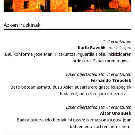
Azken iruzkinak
"..." erantzuten
Karlo Ravelik
duela 2 egun
Bai, konforme Joxe Mari. Hitzkuntza, "guardia zibila, inkisizioaren
ordezkoa, Espainiaren muina...
"Ezker abertzalea eta..." erantzuten
Fernando Trebolek
Bete-betean asmatu duzu Asier, ausarta ere gazte ikuspegitik
bada ere, beti izan gara umezurtz......
"Ezker abertzalea eta..." erantzuten
Aitor Unanuek
Badira aukera ildo berriak. https://ezkernazionala.eus/ Joan
batzen edo sortzen herriz herri.