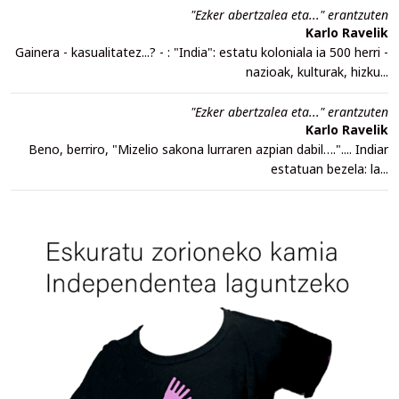
"Ezker abertzalea eta..." erantzuten
Karlo Ravelik
Gainera - kasualitatez...? - : "India": estatu koloniala ia 500 herri -
nazioak, kulturak, hizku...
"Ezker abertzalea eta..." erantzuten
Karlo Ravelik
Beno, berriro, "Mizelio sakona lurraren azpian dabil….".... Indiar
estatuan bezela: la...