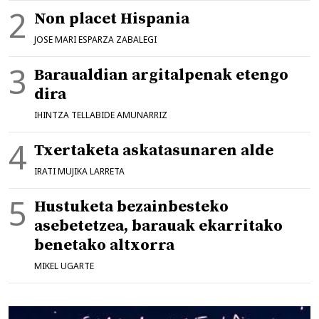
Non placet Hispania
JOSE MARI ESPARZA ZABALEGI
Baraualdian argitalpenak etengo
dira
IHINTZA TELLABIDE AMUNARRIZ
Txertaketa askatasunaren alde
IRATI MUJIKA LARRETA
Hustuketa bezainbesteko
asebetetzea, barauak ekarritako
benetako altxorra
MIKEL UGARTE