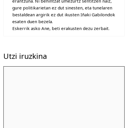
erantzuna. Ni behintzat umezurtz sentitzen naiz,
gure politikarietan ez dut sinesten, eta tunelaren
bestaldean argirik ez dut ikusten Iñaki Gabilondok
esaten duen bezela.
Eskerrik asko Ane, beti erakusten dezu zerbait.
Utzi iruzkina
Iruzkina