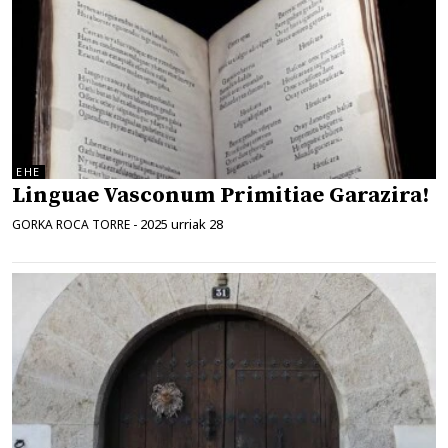
EHE
Linguae Vasconum Primitiae Garazira!
2025 urriak 28
GORKA ROCA TORRE
-