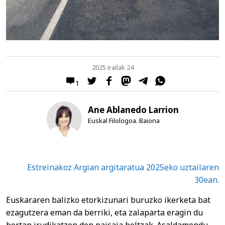
2025 irailak 24
1
Ane Ablanedo Larrion
Euskal Filologoa. Baiona
Estreinakoz Argian argitaratua 2025eko uztailaren
30ean.
Euskararen balizko etorkizunari buruzko ikerketa bat
ezagutzera eman da berriki, eta zalaparta eragin du
bertan irudikatzen den paisaia beltzak. Asaldamendu