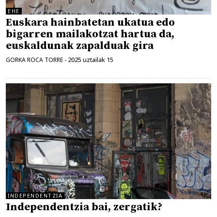
EHE
Euskara hainbatetan ukatua edo
bigarren mailakotzat hartua da,
euskaldunak zapalduak gira
2025 uztailak 15
GORKA ROCA TORRE
-
INDEPENDENTZIA
Independentzia bai, zergatik?