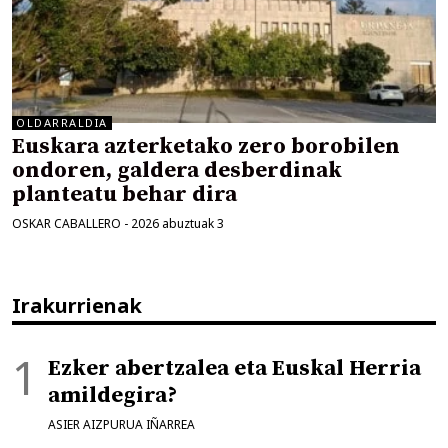
OLDARRALDIA
Euskara azterketako zero borobilen
ondoren, galdera desberdinak
planteatu behar dira
OSKAR CABALLERO
-
2026 abuztuak 3
Irakurrienak
Ezker abertzalea eta Euskal Herria
amildegira?
ASIER AIZPURUA IÑARREA