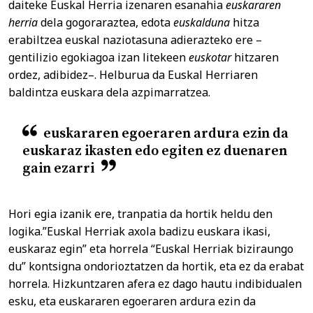
daiteke Euskal Herria izenaren esanahia
euskararen
herria
dela gogoraraztea, edota
euskalduna
hitza
erabiltzea euskal naziotasuna adierazteko ere –
gentilizio egokiagoa izan litekeen
euskotar
hitzaren
ordez, adibidez–. Helburua da Euskal Herriaren
baldintza euskara dela azpimarratzea.
euskararen egoeraren ardura ezin da
euskaraz ikasten edo egiten ez duenaren
gain ezarri
Hori egia izanik ere, tranpatia da hortik heldu den
logika.”Euskal Herriak axola badizu euskara ikasi,
euskaraz egin” eta horrela “Euskal Herriak biziraungo
du” kontsigna ondorioztatzen da hortik, eta ez da erabat
horrela. Hizkuntzaren afera ez dago hautu indibidualen
esku, eta euskararen egoeraren ardura ezin da