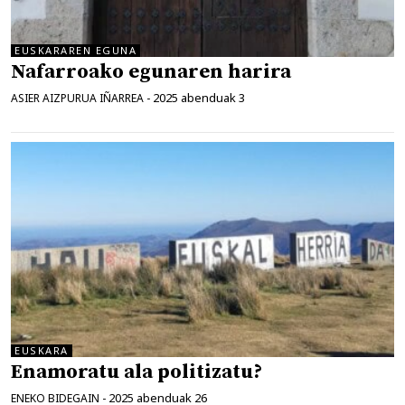
EUSKARAREN EGUNA
Nafarroako egunaren harira
2025 abenduak 3
ASIER AIZPURUA IÑARREA
-
EUSKARA
Enamoratu ala politizatu?
2025 abenduak 26
ENEKO BIDEGAIN
-