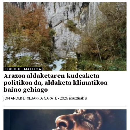
KOBID KLIMATIKOA
Arazoa aldaketaren kudeaketa
politikoa da, aldaketa klimatikoa
baino gehiago
JON ANDER ETXEBARRIA GARATE
-
2026 abuztuak 8