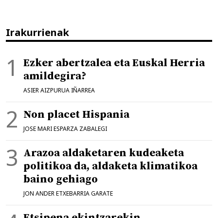
Irakurrienak
Ezker abertzalea eta Euskal Herria
amildegira?
ASIER AIZPURUA IÑARREA
Non placet Hispania
JOSE MARI ESPARZA ZABALEGI
Arazoa aldaketaren kudeaketa
politikoa da, aldaketa klimatikoa
baino gehiago
JON ANDER ETXEBARRIA GARATE
Etsipena ekintzarekin