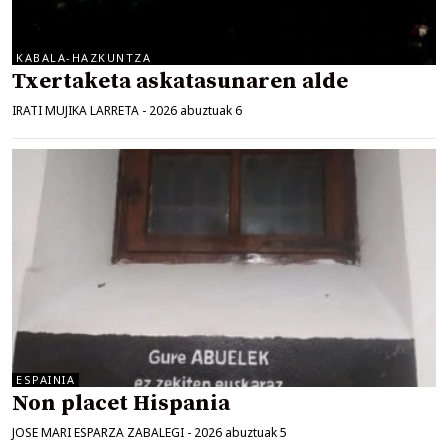
KABALA-HAZKUNTZA
Txertaketa askatasunaren alde
IRATI MUJIKA LARRETA
-
2026 abuztuak 6
ESPAINIA
Non placet Hispania
JOSE MARI ESPARZA ZABALEGI
-
2026 abuztuak 5