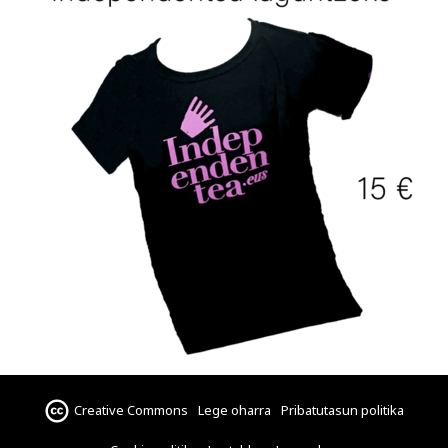
Creative Commons
Lege oharra
Pribatutasun politika