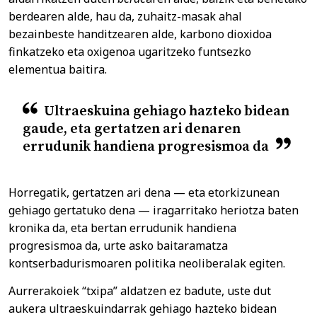
berdearen alde, hau da, zuhaitz-masak ahal
bezainbeste handitzearen alde, karbono dioxidoa
finkatzeko eta oxigenoa ugaritzeko funtsezko
elementua baitira.
Ultraeskuina gehiago hazteko bidean
gaude, eta gertatzen ari denaren
errudunik handiena progresismoa da
Horregatik, gertatzen ari dena — eta etorkizunean
gehiago gertatuko dena — iragarritako heriotza baten
kronika da, eta bertan errudunik handiena
progresismoa da, urte asko baitaramatza
kontserbadurismoaren politika neoliberalak egiten.
Aurrerakoiek “txipa” aldatzen ez badute, uste dut
aukera ultraeskuindarrak gehiago hazteko bidean