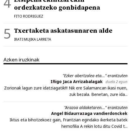
ordezkatzeko gonbidapena
FITO RODRIGUEZ
Txertaketa askatasunaren alde
IRATI MUJIKA LARRETA
Azken iruzkinak
"Ezker abertzalea eta..." erantzuten
Iñigo Jaca Arrizabalagak
duela 2 egun
Zorionak lagun zure idatziagatik!!! Nik ere Salamancan ikasi nuen,
zuk bezala. Benetan, zure ida...
"Arazoa aldaketaren..." erantzuten
Angel Bidaurrazaga vandierdonckek
Iktus eta bihotzekoez gain, Frantzian egindako ikerketa batek
hemofilia A rekin lotu ditu Covid t...