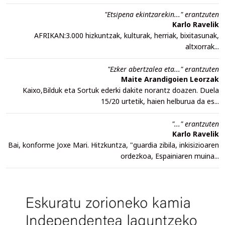
"Etsipena ekintzarekin..." erantzuten
Karlo Ravelik
AFRIKAN:3.000 hizkuntzak, kulturak, herriak, bixitasunak,
altxorrak...
"Ezker abertzalea eta..." erantzuten
Maite Arandigoien Leorzak
Kaixo,Bilduk eta Sortuk ederki dakite norantz doazen. Duela
15/20 urtetik, haien helburua da es...
"..." erantzuten
Karlo Ravelik
Bai, konforme Joxe Mari. Hitzkuntza, "guardia zibila, inkisizioaren
ordezkoa, Espainiaren muina...