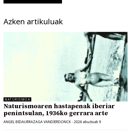
Azken artikuluak
NATURISMOA
Naturismoaren hastapenak iberiar
penintsulan, 1936ko gerrara arte
ANGEL BIDAURRAZAGA VANDIERDONCK
-
2026 abuztuak 9