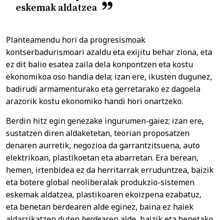
eskemak aldatzea
Planteamendu hori da progresismoak
kontserbadurismoari azaldu eta exijitu behar ziona, eta
ez dit balio esatea zaila dela konpontzen eta kostu
ekonomikoa oso handia dela; izan ere, ikusten dugunez,
badirudi armamenturako eta gerretarako ez dagoela
arazorik kostu ekonomiko handi hori onartzeko.
Berdin hitz egin genezake ingurumen-gaiez; izan ere,
sustatzen diren aldaketetan, teorian proposatzen
denaren aurretik, negozioa da garrantzitsuena, auto
elektrikoan, plastikoetan eta abarretan. Era berean,
hemen, irtenbidea ez da herritarrak erruduntzea, baizik
eta botere global neoliberalak produkzio-sistemen
eskemak aldatzea, plastikoaren ekoizpena ezabatuz,
eta benetan berdearen alde eginez, baina ez haiek
aldarrikatzen duten
berde
aren alde, baizik eta benetako