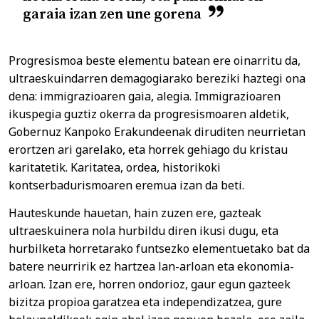
garaia izan zen une gorena
Progresismoa beste elementu batean ere oinarritu da,
ultraeskuindarren demagogiarako bereziki haztegi ona
dena: immigrazioaren gaia, alegia. Immigrazioaren
ikuspegia guztiz okerra da progresismoaren aldetik,
Gobernuz Kanpoko Erakundeenak diruditen neurrietan
erortzen ari garelako, eta horrek gehiago du kristau
karitatetik. Karitatea, ordea, historikoki
kontserbadurismoaren eremua izan da beti.
Hauteskunde hauetan, hain zuzen ere, gazteak
ultraeskuinera nola hurbildu diren ikusi dugu, eta
hurbilketa horretarako funtsezko elementuetako bat da
batere neurririk ez hartzea lan-arloan eta ekonomia-
arloan. Izan ere, horren ondorioz, gaur egun gazteek
bizitza propioa garatzea eta independizatzea, gure