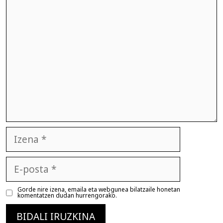
Iruzkina
Izena
E-
posta
Gorde nire izena, emaila eta webgunea bilatzaile honetan
komentatzen dudan hurrengorako.