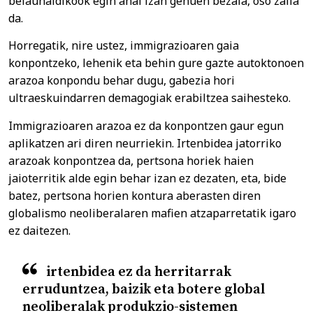
belaunaldikook egin ahal izan genuen bezala, oso zaila
da.
Horregatik, nire ustez, immigrazioaren gaia
konpontzeko, lehenik eta behin gure gazte autoktonoen
arazoa konpondu behar dugu, gabezia hori
ultraeskuindarren demagogiak erabiltzea saihesteko.
Immigrazioaren arazoa ez da konpontzen gaur egun
aplikatzen ari diren neurriekin. Irtenbidea jatorriko
arazoak konpontzea da, pertsona horiek haien
jaioterritik alde egin behar izan ez dezaten, eta, bide
batez, pertsona horien kontura aberasten diren
globalismo neoliberalaren mafien atzaparretatik igaro
ez daitezen.
irtenbidea ez da herritarrak
erruduntzea, baizik eta botere global
neoliberalak produkzio-sistemen