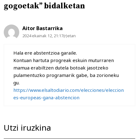
gogoetak” bidalketan
Aitor Bastarrika
2024 ekainak 12, 21:17(r)etan
Hala ere abstentzioa garaile.
Kontuan hartuta progreak eskuin muturraren
mamua erabiltzen dutela botoak jasotzeko
pulamentuzko programarik gabe, ba zorioneku
gu.
https://www.elsaltodiario.com/elecciones/eleccion
es-europeas-gana-abstencion
Utzi iruzkina