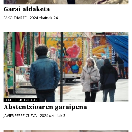
Garai aldaketa
2024 ekainak 24
PAKO IRIARTE
-
HAUTESKUNDEAK
Abstentzioaren garaipena
2024 uztailak 3
JAVIER PÉREZ CUEVA
-