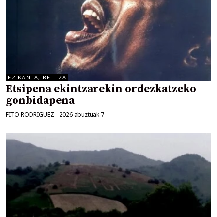
EZ KANTA, BELTZA
Etsipena ekintzarekin ordezkatzeko
gonbidapena
FITO RODRIGUEZ
-
2026 abuztuak 7