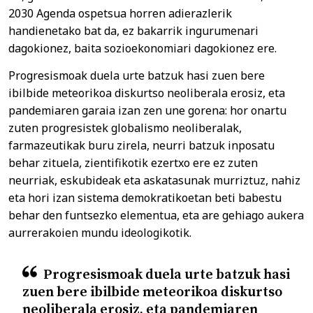
2030 Agenda ospetsua horren adierazlerik
handienetako bat da, ez bakarrik ingurumenari
dagokionez, baita sozioekonomiari dagokionez ere.
Progresismoak duela urte batzuk hasi zuen bere
ibilbide meteorikoa diskurtso neoliberala erosiz, eta
pandemiaren garaia izan zen une gorena: hor onartu
zuten progresistek globalismo neoliberalak,
farmazeutikak buru zirela, neurri batzuk inposatu
behar zituela, zientifikotik ezertxo ere ez zuten
neurriak, eskubideak eta askatasunak murriztuz, nahiz
eta hori izan sistema demokratikoetan beti babestu
behar den funtsezko elementua, eta are gehiago aukera
aurrerakoien mundu ideologikotik.
Progresismoak duela urte batzuk hasi
zuen bere ibilbide meteorikoa diskurtso
neoliberala erosiz, eta pandemiaren