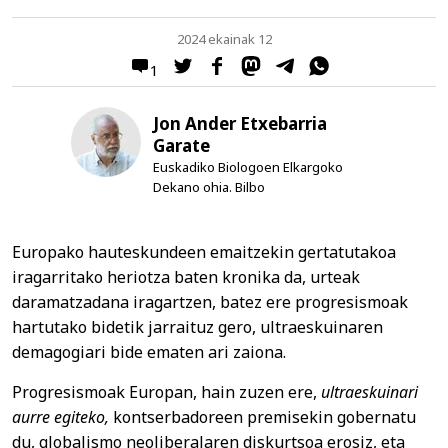
2024 ekainak 12
1
Jon Ander Etxebarria
Garate
Euskadiko Biologoen Elkargoko
Dekano ohia. Bilbo
Europako hauteskundeen emaitzekin gertatutakoa
iragarritako heriotza baten kronika da, urteak
daramatzadana iragartzen, batez ere progresismoak
hartutako bidetik jarraituz gero, ultraeskuinaren
demagogiari bide ematen ari zaiona.
Progresismoak Europan, hain zuzen ere,
ultraeskuinari
aurre egiteko,
kontserbadoreen premisekin gobernatu
du, globalismo neoliberalaren diskurtsoa erosiz, eta