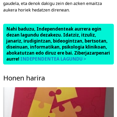
gaudela, eta denok dakigu zein den azken emaitza
aukera horiek hedatzen direnean.
Nahi baduzu, Independenteak aurrera egin
dezan lagundu dezakezu. Idatziz, itzuliz,
janariz, irudigintzan, bideogintzan, bertsotan,
diseinuan, informatikan, psikologia klinikoan,
abokatutzan edo diruz ere bai. Ziberjazarpenari
aurre!
INDEPENDENTEA LAGUNDU >
Honen harira