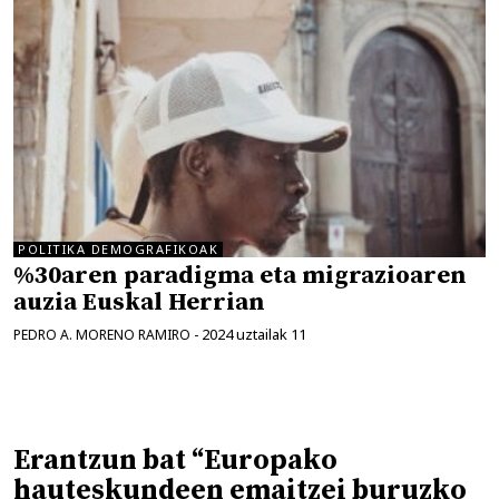
POLITIKA DEMOGRAFIKOAK
%30aren paradigma eta migrazioaren
auzia Euskal Herrian
2024 uztailak 11
PEDRO A. MORENO RAMIRO
-
Erantzun bat “Europako
hauteskundeen emaitzei buruzko