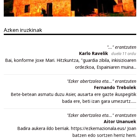
Azken iruzkinak
"..." erantzuten
Karlo Ravelik
duela 11 ordu
Bai, konforme Joxe Mari. Hitzkuntza, "guardia zibila, inkisizioaren
ordezkoa, Espainiaren muina...
"Ezker abertzalea eta..." erantzuten
Fernando Trebolek
Bete-betean asmatu duzu Asier, ausarta ere gazte ikuspegitik
bada ere, beti izan gara umezurtz......
"Ezker abertzalea eta..." erantzuten
Aitor Unanuek
Badira aukera ildo berriak. https://ezkernazionala.eus/ Joan
batzen edo sortzen herriz herri.