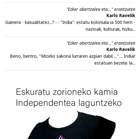
"Ezker abertzalea eta..." erantzuten
Karlo Ravelik
Gainera - kasualitatez...? - : "India": estatu koloniala ia 500 herri -
nazioak, kulturak, hizku...
"Ezker abertzalea eta..." erantzuten
Karlo Ravelik
Beno, berriro, "Mizelio sakona lurraren azpian dabil….".... Indiar
estatuan bezela: la...