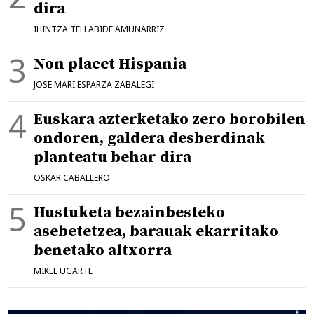
dira
IHINTZA TELLABIDE AMUNARRIZ
Non placet Hispania
JOSE MARI ESPARZA ZABALEGI
Euskara azterketako zero borobilen
ondoren, galdera desberdinak
planteatu behar dira
OSKAR CABALLERO
Hustuketa bezainbesteko
asebetetzea, barauak ekarritako
benetako altxorra
MIKEL UGARTE