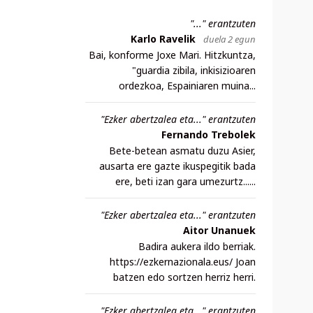
"..." erantzuten
Karlo Ravelik
duela 2 egun
Bai, konforme Joxe Mari. Hitzkuntza,
"guardia zibila, inkisizioaren
ordezkoa, Espainiaren muina...
"Ezker abertzalea eta..." erantzuten
Fernando Trebolek
Bete-betean asmatu duzu Asier,
ausarta ere gazte ikuspegitik bada
ere, beti izan gara umezurtz......
"Ezker abertzalea eta..." erantzuten
Aitor Unanuek
Badira aukera ildo berriak.
https://ezkernazionala.eus/ Joan
batzen edo sortzen herriz herri.
"Ezker abertzalea eta..." erantzuten