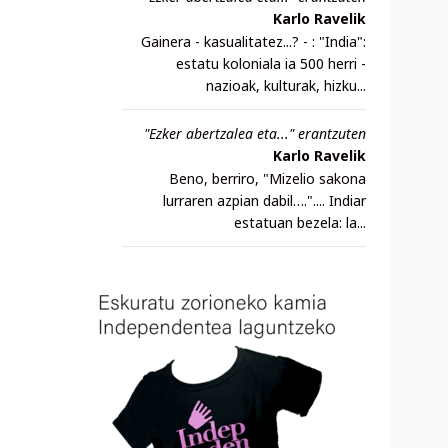
Karlo Ravelik
Gainera - kasualitatez...? - : "India":
estatu koloniala ia 500 herri -
nazioak, kulturak, hizku...
"Ezker abertzalea eta..." erantzuten
Karlo Ravelik
Beno, berriro, "Mizelio sakona
lurraren azpian dabil….".... Indiar
estatuan bezela: la...