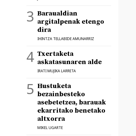
Baraualdian
argitalpenak etengo
dira
IHINTZA TELLABIDE AMUNARRIZ
Txertaketa
askatasunaren alde
IRATI MUJIKA LARRETA
Hustuketa
bezainbesteko
asebetetzea, barauak
ekarritako benetako
altxorra
MIKEL UGARTE