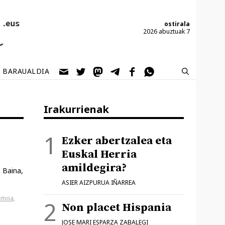
ostirala
2026 abuztuak 7
BARAUALDIA
Irakurrienak
Ezker abertzalea eta
Euskal Herria
amildegira?
 Baina,
ASIER AIZPURUA IÑARREA
smoa
,
Non placet Hispania
JOSE MARI ESPARZA ZABALEGI