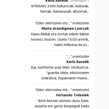
Karlo Ravelik
duela egun 1
AFRIKAN: 3.000 hizkuntzak, kulturak,
herriak, bixitasunak, altxorrak...
"Ezker abertzalea eta..." erantzuten
Maite Arandigoien Leorzak
Kaixo,Bilduk eta Sortuk ederki dakite
norantz doazen. Duela 15/20 urtetik,
haien helburua da es...
"..." erantzuten
Karlo Ravelik
Bai, konforme Joxe Mari. Hitzkuntza,
"guardia zibila, inkisizioaren
ordezkoa, Espainiaren muina...
"Ezker abertzalea eta..." erantzuten
Fernando Trebolek
Bete-betean asmatu duzu Asier,
ausarta ere gazte ikuspegitik bada