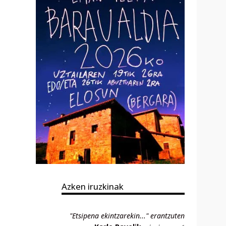
Azken iruzkinak
"Etsipena ekintzarekin..." erantzuten