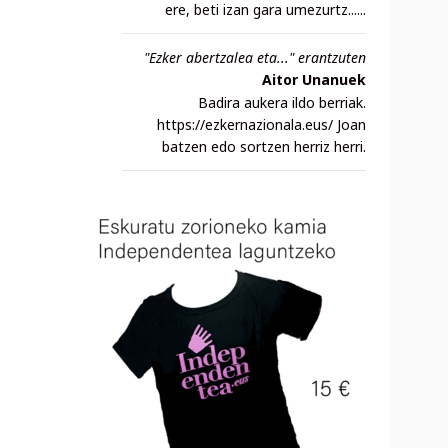
ere, beti izan gara umezurtz......
"Ezker abertzalea eta..." erantzuten
Aitor Unanuek
Badira aukera ildo berriak.
https://ezkernazionala.eus/ Joan
batzen edo sortzen herriz herri.