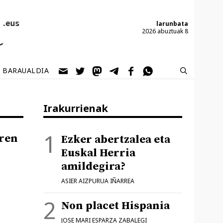
larunbata
2026 abuztuak 8
BARAUALDIA
Irakurrienak
aren
Ezker abertzalea eta
Euskal Herria
amildegira?
ASIER AIZPURUA IÑARREA
Non placet Hispania
JOSE MARI ESPARZA ZABALEGI