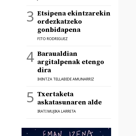
Etsipena ekintzarekin
ordezkatzeko
gonbidapena
FITO RODRIGUEZ
Baraualdian
argitalpenak etengo
dira
IHINTZA TELLABIDE AMUNARRIZ
Txertaketa
askatasunaren alde
IRATI MUJIKA LARRETA