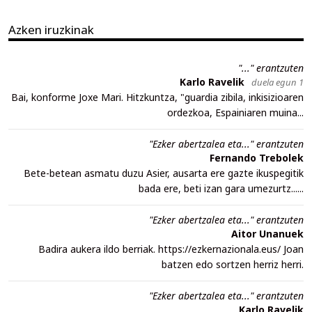
Azken iruzkinak
"..." erantzuten
Karlo Ravelik
duela egun 1
Bai, konforme Joxe Mari. Hitzkuntza, "guardia zibila, inkisizioaren
ordezkoa, Espainiaren muina...
"Ezker abertzalea eta..." erantzuten
Fernando Trebolek
Bete-betean asmatu duzu Asier, ausarta ere gazte ikuspegitik
bada ere, beti izan gara umezurtz......
"Ezker abertzalea eta..." erantzuten
Aitor Unanuek
Badira aukera ildo berriak. https://ezkernazionala.eus/ Joan
batzen edo sortzen herriz herri.
"Ezker abertzalea eta..." erantzuten
Karlo Ravelik