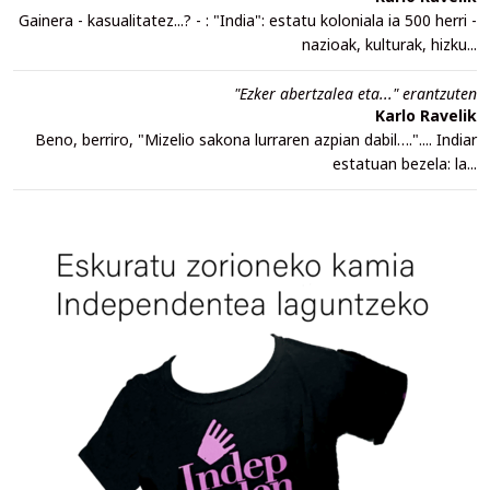
Gainera - kasualitatez...? - : "India": estatu koloniala ia 500 herri -
nazioak, kulturak, hizku...
"Ezker abertzalea eta..." erantzuten
Karlo Ravelik
Beno, berriro, "Mizelio sakona lurraren azpian dabil….".... Indiar
estatuan bezela: la...