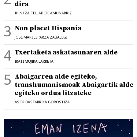
dira
IHINTZA TELLABIDE AMUNARRIZ
Non placet Hispania
JOSE MARI ESPARZA ZABALEGI
Txertaketa askatasunaren alde
IRATI MUJIKA LARRETA
Abaigarren alde egiteko,
transhumanismoak Abaigartik alde
egiteko ordua litzateke
ASIER BASTARRIKA GOROSTIZA