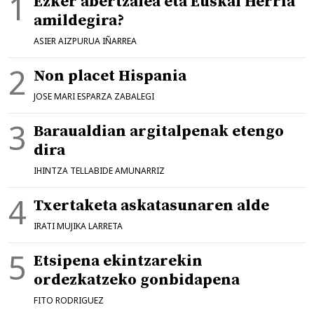
Ezker abertzalea eta Euskal Herria
amildegira?
ASIER AIZPURUA IÑARREA
Non placet Hispania
JOSE MARI ESPARZA ZABALEGI
Baraualdian argitalpenak etengo
dira
IHINTZA TELLABIDE AMUNARRIZ
Txertaketa askatasunaren alde
IRATI MUJIKA LARRETA
Etsipena ekintzarekin
ordezkatzeko gonbidapena
FITO RODRIGUEZ