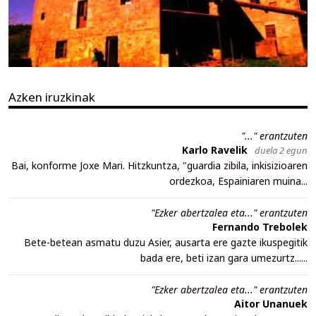
Azken iruzkinak
"..." erantzuten
Karlo Ravelik
duela 2 egun
Bai, konforme Joxe Mari. Hitzkuntza, "guardia zibila, inkisizioaren
ordezkoa, Espainiaren muina...
"Ezker abertzalea eta..." erantzuten
Fernando Trebolek
Bete-betean asmatu duzu Asier, ausarta ere gazte ikuspegitik
bada ere, beti izan gara umezurtz......
"Ezker abertzalea eta..." erantzuten
Aitor Unanuek