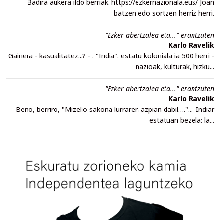
Badira aukera ildo berriak. https://ezkernazionala.eus/ Joan
batzen edo sortzen herriz herri.
"Ezker abertzalea eta..." erantzuten
Karlo Ravelik
Gainera - kasualitatez...? - : "India": estatu koloniala ia 500 herri -
nazioak, kulturak, hizku...
"Ezker abertzalea eta..." erantzuten
Karlo Ravelik
Beno, berriro, "Mizelio sakona lurraren azpian dabil….".... Indiar
estatuan bezela: la...