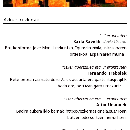
Azken iruzkinak
"..." erantzuten
Karlo Ravelik
duela 19 ordu
Bai, konforme Joxe Mari. Hitzkuntza, "guardia zibila, inkisizioaren
ordezkoa, Espainiaren muina...
"Ezker abertzalea eta..." erantzuten
Fernando Trebolek
Bete-betean asmatu duzu Asier, ausarta ere gazte ikuspegitik
bada ere, beti izan gara umezurtz......
"Ezker abertzalea eta..." erantzuten
Aitor Unanuek
Badira aukera ildo berriak. https://ezkernazionala.eus/ Joan
batzen edo sortzen herriz herri.