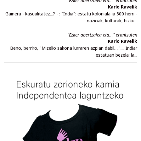
"Ezker abertzalea eta..." erantzuten
Karlo Ravelik
Gainera - kasualitatez...? - : "India": estatu koloniala ia 500 herri -
nazioak, kulturak, hizku...
"Ezker abertzalea eta..." erantzuten
Karlo Ravelik
Beno, berriro, "Mizelio sakona lurraren azpian dabil….".... Indiar
estatuan bezela: la...