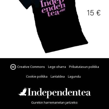
Creative Commons
Lege oharra
Pribatutasun politika
Cookie politika
Lantaldea
Lagundu
Gurekin harremanetan jartzeko: