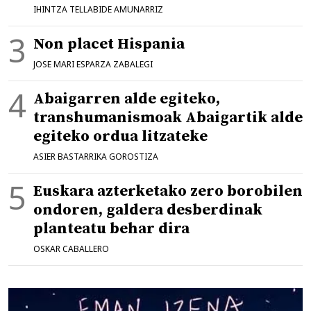
IHINTZA TELLABIDE AMUNARRIZ
Non placet Hispania
JOSE MARI ESPARZA ZABALEGI
Abaigarren alde egiteko,
transhumanismoak Abaigartik alde
egiteko ordua litzateke
ASIER BASTARRIKA GOROSTIZA
Euskara azterketako zero borobilen
ondoren, galdera desberdinak
planteatu behar dira
OSKAR CABALLERO