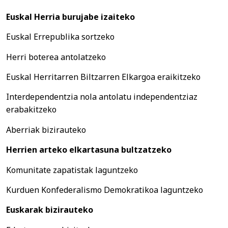
Euskal Herria burujabe izaiteko
Euskal Errepublika sortzeko
Herri boterea antolatzeko
Euskal Herritarren Biltzarren Elkargoa eraikitzeko
Interdependentzia nola antolatu independentziaz
erabakitzeko
Aberriak bizirauteko
Herrien arteko elkartasuna bultzatzeko
Komunitate zapatistak laguntzeko
Kurduen Konfederalismo Demokratikoa laguntzeko
Euskarak bizirauteko