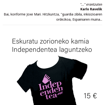
"..." erantzuten
Karlo Ravelik
Bai, konforme Joxe Mari. Hitzkuntza, "guardia zibila, inkisizioaren
ordezkoa, Espainiaren muina...