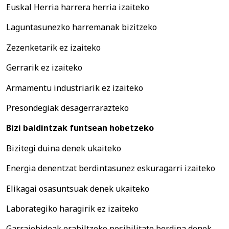
Euskal Herria harrera herria izaiteko
Laguntasunezko harremanak bizitzeko
Zezenketarik ez izaiteko
Gerrarik ez izaiteko
Armamentu industriarik ez izaiteko
Presondegiak desagerrarazteko
Bizi baldintzak funtsean hobetzeko
Bizitegi duina denek ukaiteko
Energia denentzat berdintasunez eskuragarri izaiteko
Elikagai osasuntsuak denek ukaiteko
Laborategiko haragirik ez izaiteko
Garraiobideak erabiltzeko posibilitate berdina denek