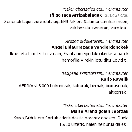
"Ezker abertzalea eta..." erantzuten
Iñigo Jaca Arrizabalagak
duela 21 ordu
Zorionak lagun zure idatziagatik!!! Nik ere Salamancan ikasi nuen,
zuk bezala. Benetan, zure ida...
"Arazoa aldaketaren..." erantzuten
Angel Bidaurrazaga vandierdonckek
Iktus eta bihotzekoez gain, Frantzian egindako ikerketa batek
hemofilia A rekin lotu ditu Covid t...
"Etsipena ekintzarekin..." erantzuten
Karlo Ravelik
AFRIKAN: 3.000 hizkuntzak, kulturak, herriak, bixitasunak,
altxorrak...
"Ezker abertzalea eta..." erantzuten
Maite Arandigoien Leorzak
Kaixo,Bilduk eta Sortuk ederki dakite norantz doazen. Duela
15/20 urtetik, haien helburua da es...