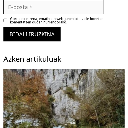
E-
posta
Gorde nire izena, emaila eta webgunea bilatzaile honetan
komentatzen dudan hurrengorako.
Azken artikuluak