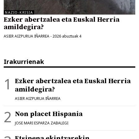
NAZIO-KRISIA
Ezker abertzalea eta Euskal Herria
amildegira?
ASIER AIZPURUA IÑARREA
-
2026 abuztuak 4
Irakurrienak
Ezker abertzalea eta Euskal Herria
amildegira?
ASIER AIZPURUA IÑARREA
Non placet Hispania
JOSE MARI ESPARZA ZABALEGI
Etsipena ekintzarekin