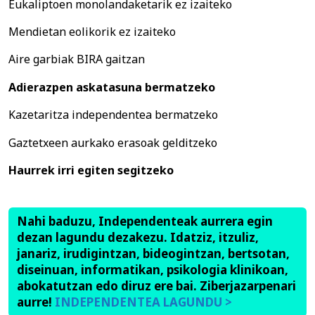
Eukaliptoen monolandaketarik ez izaiteko
Mendietan eolikorik ez izaiteko
Aire garbiak BIRA gaitzan
Adierazpen askatasuna bermatzeko
Kazetaritza independentea bermatzeko
Gaztetxeen aurkako erasoak gelditzeko
Haurrek irri egiten segitzeko
Nahi baduzu, Independenteak aurrera egin
dezan lagundu dezakezu. Idatziz, itzuliz,
janariz, irudigintzan, bideogintzan, bertsotan,
diseinuan, informatikan, psikologia klinikoan,
abokatutzan edo diruz ere bai. Ziberjazarpenari
aurre!
INDEPENDENTEA LAGUNDU >