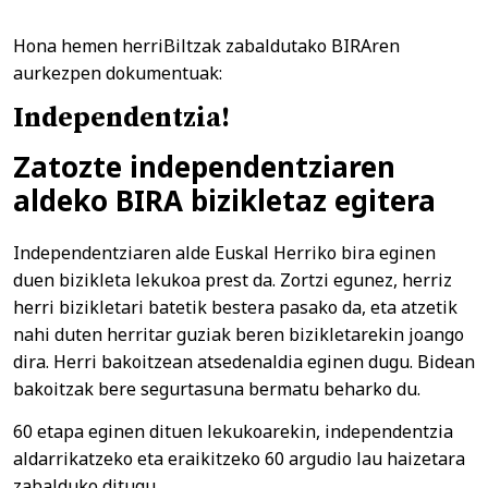
Hona hemen herriBiltzak zabaldutako BIRAren
aurkezpen dokumentuak:
Independentzia!
Zatozte independentziaren
aldeko BIRA bizikletaz egitera
Independentziaren alde Euskal Herriko bira eginen
duen bizikleta lekukoa prest da. Zortzi egunez, herriz
herri bizikletari batetik bestera pasako da, eta atzetik
nahi duten herritar guziak beren bizikletarekin joango
dira. Herri bakoitzean atsedenaldia eginen dugu. Bidean
bakoitzak bere segurtasuna bermatu beharko du.
60 etapa eginen dituen lekukoarekin, independentzia
aldarrikatzeko eta eraikitzeko 60 argudio lau haizetara
zabalduko ditugu.