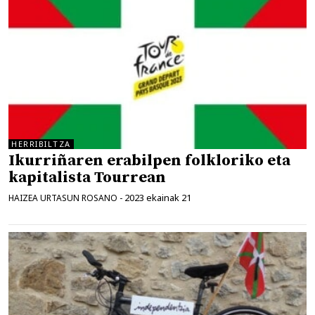
HERRIBILTZA
Ikurriñaren erabilpen folkloriko eta
kapitalista Tourrean
2023 ekainak 21
HAIZEA URTASUN ROSANO
-