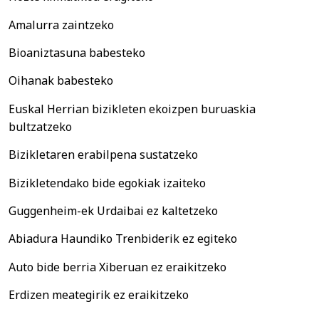
Amalurra zaintzeko
Bioaniztasuna babesteko
Oihanak babesteko
Euskal Herrian bizikleten ekoizpen buruaskia
bultzatzeko
Bizikletaren erabilpena sustatzeko
Bizikletendako bide egokiak izaiteko
Guggenheim-ek Urdaibai ez kaltetzeko
Abiadura Haundiko Trenbiderik ez egiteko
Auto bide berria Xiberuan ez eraikitzeko
Erdizen meategirik ez eraikitzeko