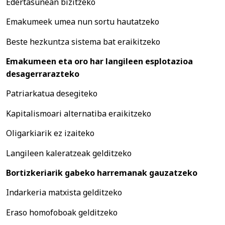
Edertasunean bizitzeko
Emakumeek umea nun sortu hautatzeko
Beste hezkuntza sistema bat eraikitzeko
Emakumeen eta oro har langileen esplotazioa
desagerrarazteko
Patriarkatua desegiteko
Kapitalismoari alternatiba eraikitzeko
Oligarkiarik ez izaiteko
Langileen kaleratzeak gelditzeko
Bortizkeriarik gabeko harremanak gauzatzeko
Indarkeria matxista gelditzeko
Eraso homofoboak gelditzeko