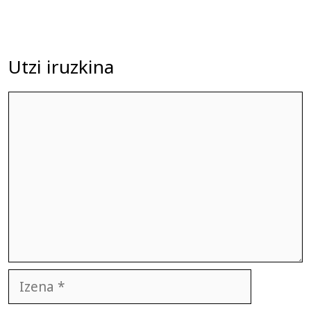
Utzi iruzkina
Iruzkina
Izena