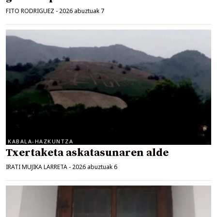
FITO RODRIGUEZ
-
2026 abuztuak 7
KABALA-HAZKUNTZA
Txertaketa askatasunaren alde
IRATI MUJIKA LARRETA
-
2026 abuztuak 6