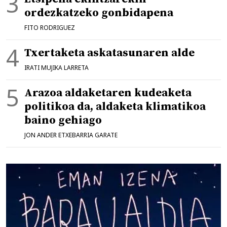
ordezkatzeko gonbidapena
FITO RODRIGUEZ
Txertaketa askatasunaren alde
IRATI MUJIKA LARRETA
Arazoa aldaketaren kudeaketa
politikoa da, aldaketa klimatikoa
baino gehiago
JON ANDER ETXEBARRIA GARATE