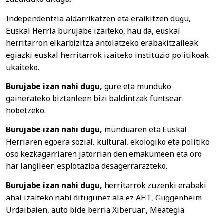
Independentzia aldarrikatzen eta eraikitzen dugu,
Euskal Herria burujabe izaiteko, hau da, euskal
herritarron elkarbizitza antolatzeko erabakitzaileak
egiazki euskal herritarrok izaiteko instituzio politikoak
ukaiteko.
Burujabe izan nahi dugu,
gure eta munduko
gainerateko biztanleen bizi baldintzak funtsean
hobetzeko.
Burujabe izan nahi dugu,
munduaren eta Euskal
Herriaren egoera sozial, kultural, ekologiko eta politiko
oso kezkagarriaren jatorrian den emakumeen eta oro
har langileen esplotazioa desagerrarazteko.
Burujabe izan nahi dugu,
herritarrok zuzenki erabaki
ahal izaiteko nahi ditugunez ala ez AHT, Guggenheim
Urdaibaien, auto bide berria Xiberuan, Meategia