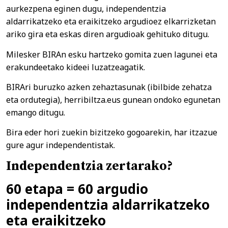
aurkezpena eginen dugu, independentzia
aldarrikatzeko eta eraikitzeko argudioez elkarrizketan
ariko gira eta eskas diren argudioak gehituko ditugu.
Milesker BIRAn esku hartzeko gomita zuen lagunei eta
erakundeetako kideei luzatzeagatik.
BIRAri buruzko azken zehaztasunak (ibilbide zehatza
eta ordutegia), herribiltza.eus gunean ondoko egunetan
emango ditugu.
Bira eder hori zuekin bizitzeko gogoarekin, har itzazue
gure agur independentistak.
Independentzia zertarako?
60 etapa = 60 argudio
independentzia aldarrikatzeko
eta eraikitzeko