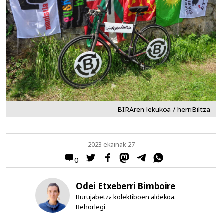
BIRAren lekukoa / herriBiltza
2023 ekainak 27
0
Odei Etxeberri Bimboire
Burujabetza kolektiboen aldekoa.
Behorlegi