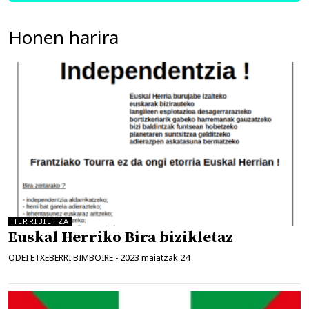
Honen harira
HERRIBILTZA
Euskal Herriko Bira bizikletaz
2023 maiatzak 24
ODEI ETXEBERRI BIMBOIRE
-