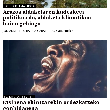
KOBID KLIMATIKOA
Arazoa aldaketaren kudeaketa
politikoa da, aldaketa klimatikoa
baino gehiago
JON ANDER ETXEBARRIA GARATE
-
2026 abuztuak 8
EZ KANTA, BELTZA
Etsipena ekintzarekin ordezkatzeko
gonbidapena