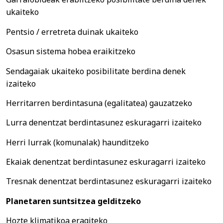
ukaiteko
Pentsio / erretreta duinak ukaiteko
Osasun sistema hobea eraikitzeko
Sendagaiak ukaiteko posibilitate berdina denek
izaiteko
Herritarren berdintasuna (egalitatea) gauzatzeko
Lurra denentzat berdintasunez eskuragarri izaiteko
Herri lurrak (komunalak) haunditzeko
Ekaiak denentzat berdintasunez eskuragarri izaiteko
Tresnak denentzat berdintasunez eskuragarri izaiteko
Planetaren suntsitzea gelditzeko
Hozte klimatikoa eragiteko