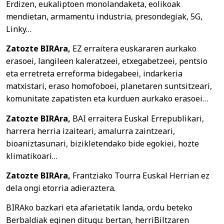
Erdizen, eukaliptoen monolandaketa, eolikoak
mendietan, armamentu industria, presondegiak, 5G,
Linky…
Zatozte BIRAra,
EZ erraitera euskararen aurkako
erasoei, langileen kaleratzeei, etxegabetzeei, pentsio
eta erretreta erreforma bidegabeei, indarkeria
matxistari, eraso homofoboei, planetaren suntsitzeari,
komunitate zapatisten eta kurduen aurkako erasoei…
Zatozte BIRAra,
BAI erraitera Euskal Errepublikari,
harrera herria izaiteari, amalurra zaintzeari,
bioaniztasunari, bizikletendako bide egokiei, hozte
klimatikoari…
Zatozte BIRAra,
Frantziako Tourra Euskal Herrian ez
dela ongi etorria adieraztera.
BIRAko bazkari eta afarietatik landa, ordu beteko
Berbaldiak eginen ditugu: bertan, herriBiltzaren