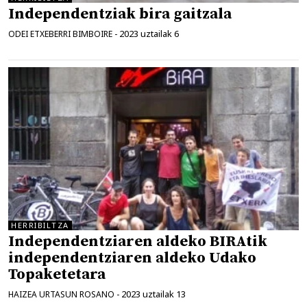
Independentziak bira gaitzala
2023 uztailak 6
ODEI ETXEBERRI BIMBOIRE
-
HERRIBILTZA
Independentziaren aldeko BIRAtik
independentziaren aldeko Udako
Topaketetara
2023 uztailak 13
HAIZEA URTASUN ROSANO
-