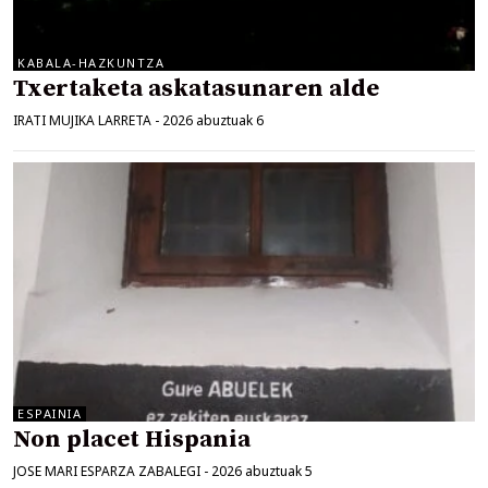
KABALA-HAZKUNTZA
Txertaketa askatasunaren alde
IRATI MUJIKA LARRETA
-
2026 abuztuak 6
ESPAINIA
Non placet Hispania
JOSE MARI ESPARZA ZABALEGI
-
2026 abuztuak 5