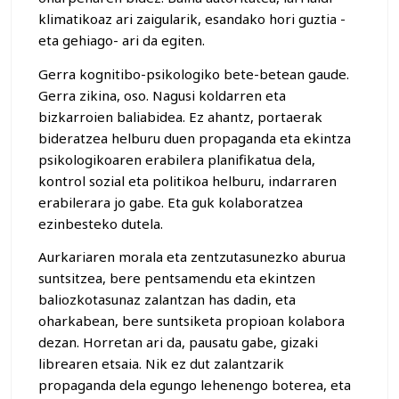
klimatikoaz ari zaigularik, esandako hori guztia -
eta gehiago- ari da egiten.
Gerra kognitibo-psikologiko bete-betean gaude.
Gerra zikina, oso. Nagusi koldarren eta
bizkarroien baliabidea. Ez ahantz, portaerak
bideratzea helburu duen propaganda eta ekintza
psikologikoaren erabilera planifikatua dela,
kontrol sozial eta politikoa helburu, indarraren
erabilerara jo gabe. Eta guk kolaboratzea
ezinbesteko dutela.
Aurkariaren morala eta zentzutasunezko aburua
suntsitzea, bere pentsamendu eta ekintzen
baliozkotasunaz zalantzan has dadin, eta
oharkabean, bere suntsiketa propioan kolabora
dezan. Horretan ari da, pausatu gabe, gizaki
librearen etsaia. Nik ez dut zalantzarik
propaganda dela egungo lehenengo boterea, eta