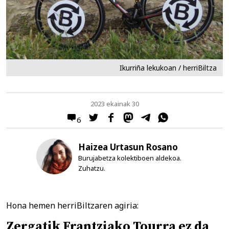
Ikurriña lekukoan / herriBiltza
2023 ekainak 30
6
Haizea Urtasun Rosano
Burujabetza kolektiboen aldekoa.
Zuhatzu.
Hona hemen herriBiltzaren agiria:
Zergatik Frantziako Tourra ez da