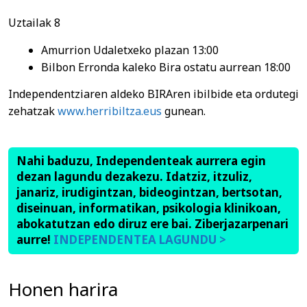
Uztailak 8
Amurrion Udaletxeko plazan 13:00
Bilbon Erronda kaleko Bira ostatu aurrean 18:00
Independentziaren aldeko BIRAren ibilbide eta ordutegi
zehatzak
www.herribiltza.eus
gunean.
Nahi baduzu, Independenteak aurrera egin
dezan lagundu dezakezu. Idatziz, itzuliz,
janariz, irudigintzan, bideogintzan, bertsotan,
diseinuan, informatikan, psikologia klinikoan,
abokatutzan edo diruz ere bai. Ziberjazarpenari
aurre!
INDEPENDENTEA LAGUNDU >
Honen harira