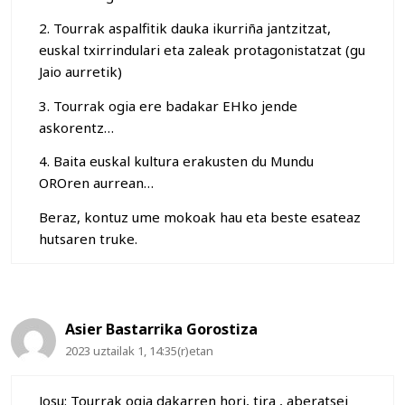
2. Tourrak aspalfitik dauka ikurriña jantzitzat,
euskal txirrindulari eta zaleak protagonistatzat (gu
Jaio aurretik)
3. Tourrak ogia ere badakar EHko jende
askorentz…
4. Baita euskal kultura erakusten du Mundu
OROren aurrean…
Beraz, kontuz ume mokoak hau eta beste esateaz
hutsaren truke.
Asier Bastarrika Gorostiza
2023 uztailak 1, 14:35(r)etan
Josu: Tourrak ogia dakarren hori, tira , aberatsei