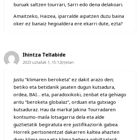
buruak saltzen tourrari, Sarri edo dena delakoari.
Amaitzeko, Haizea, iparralde aipatzen duzu baina
oker ez banaiz hegoaldera ere ekarri dute, ezta?
Ihintza Tellabide
2023 uztailak 1, 15:12(r)etan
Justu “klimaren beroketa” ez dakit arazo den;
betiko eta betidanik jasaten dugun kutsadura,
ordea, BAI… eta, paradoxikoki, zenbat eta gehiago
aritu “beroketa globalaz”, orduan eta gutxiago
kutsaduraz. Hau da marka! Jakina Tourradaren
kontsumo-maila lotsagarria dela eta alde
guztietatik begiratuta ere justifikaziorik gabea.
Horrek pertsonentzat dakarren kaltea ahazten
dugu klima gora eta klima behera gabiltzalarik,