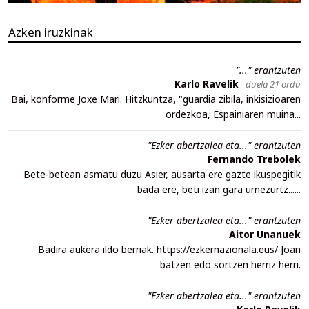
Azken iruzkinak
"..." erantzuten
Karlo Ravelik
duela 21 ordu
Bai, konforme Joxe Mari. Hitzkuntza, "guardia zibila, inkisizioaren
ordezkoa, Espainiaren muina...
"Ezker abertzalea eta..." erantzuten
Fernando Trebolek
Bete-betean asmatu duzu Asier, ausarta ere gazte ikuspegitik
bada ere, beti izan gara umezurtz......
"Ezker abertzalea eta..." erantzuten
Aitor Unanuek
Badira aukera ildo berriak. https://ezkernazionala.eus/ Joan
batzen edo sortzen herriz herri.
"Ezker abertzalea eta..." erantzuten