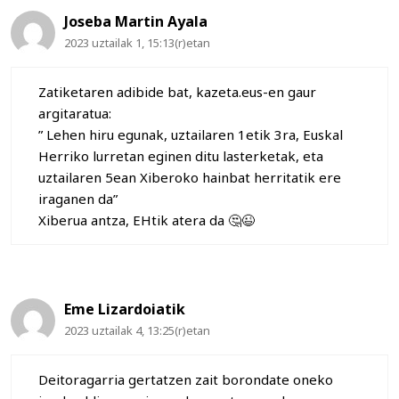
Joseba Martin Ayala
2023 uztailak 1, 15:13(r)etan
Zatiketaren adibide bat, kazeta.eus-en gaur
argitaratua:
” Lehen hiru egunak, uztailaren 1etik 3ra, Euskal
Herriko lurretan eginen ditu lasterketak, eta
uztailaren 5ean Xiberoko hainbat herritatik ere
iraganen da”
Xiberua antza, EHtik atera da 🤔😉
Eme Lizardoiatik
2023 uztailak 4, 13:25(r)etan
Deitoragarria gertatzen zait borondate oneko