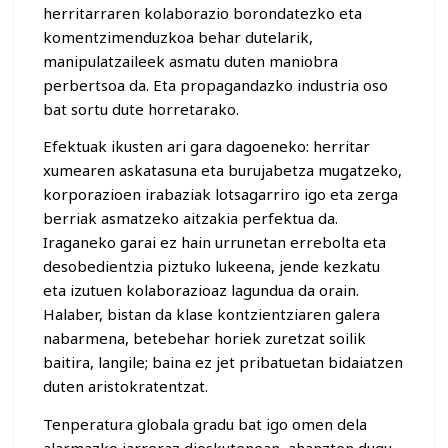
herritarraren kolaborazio borondatezko eta
komentzimenduzkoa behar dutelarik,
manipulatzaileek asmatu duten maniobra
perbertsoa da. Eta propagandazko industria oso
bat sortu dute horretarako.
Efektuak ikusten ari gara dagoeneko: herritar
xumearen askatasuna eta burujabetza mugatzeko,
korporazioen irabaziak lotsagarriro igo eta zerga
berriak asmatzeko aitzakia perfektua da.
Iraganeko garai ez hain urrunetan errebolta eta
desobedientzia piztuko lukeena, jende kezkatu
eta izutuen kolaborazioaz lagundua da orain.
Halaber, bistan da klase kontzientziaren galera
nabarmena, betebehar horiek zuretzat soilik
baitira, langile; baina ez jet pribatuetan bidaiatzen
duten aristokratentzat.
Tenperatura globala gradu bat igo omen dela
alarmazko jarreraz dioskutenean, ahanzten dugu