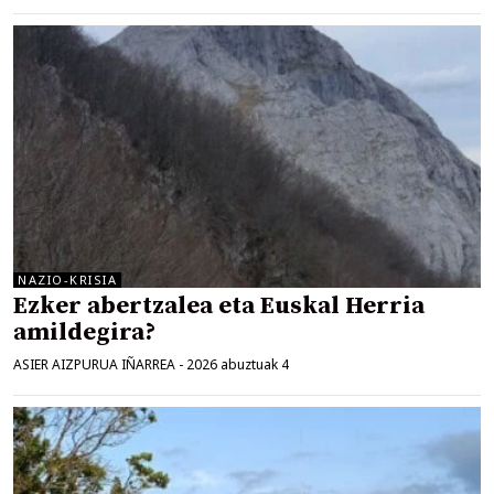
NAZIO-KRISIA
Ezker abertzalea eta Euskal Herria
amildegira?
ASIER AIZPURUA IÑARREA
-
2026 abuztuak 4