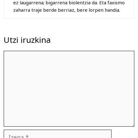
ez laugarrena; bigarrena biolentzia da. Eta faxismo
zaharra traje berde berriaz, bere lorpen handia.
Utzi iruzkina
Iruzkina
Izena