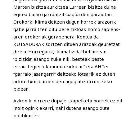
Marten bizitza aurkitzea Lurrean bizitza duina
egitea baino garrantzitsuagoa den garaiotan.
Orokorki klima deitzen dugun horrek arazorik
gabe jarraitzen ditu bere zikloak homo sapiens-
aren erokeriak gorabehera. Kontua da
KUTSADURAK sortzen dituen arazoak geuretzat
direla. Horregatik, ‘klimatizida’ beharrean
‘bizizida’ esango nuke nik, besteak beste
erraustegiei “ekonomia zirkular” eta AHTei
“garraio jasangarri” deitzeko lotsarik ez duten
arlote txoriburuen demagogiatik urruntzeko
bidean.
Azkenik: niri ere dopaje-txapelketa horrek ez dit
inoiz ogirik ekarri, nahi dutena esango dute
politikariek.