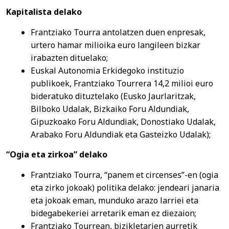
Kapitalista delako
Frantziako Tourra antolatzen duen enpresak,
urtero hamar
milioika euro langileen bizkar
irabazten dituelako;
Euskal Autonomia Erkidegoko instituzio
publikoek, Frantziako Tourrera 14,2 milioi euro
bideratuko dituztelako (Eusko Jaurlaritzak,
Bilboko Udalak, Bizkaiko Foru Aldundiak,
Gipuzkoako Foru Aldundiak, Donostiako Udalak,
Arabako Foru Aldundiak eta Gasteizko Udalak);
“Ogia eta zirkoa” delako
Frantziako Tourra, “panem et circenses”-en (ogia
eta zirko jokoak) politika delako: jendeari janaria
eta jokoak eman, munduko arazo larriei eta
bidegabekeriei arretarik eman ez diezaion;
Frantziako Tourrean, bizikletarien aurretik