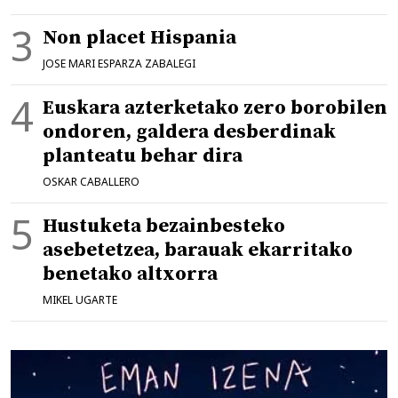
Non placet Hispania
JOSE MARI ESPARZA ZABALEGI
Euskara azterketako zero borobilen
ondoren, galdera desberdinak
planteatu behar dira
OSKAR CABALLERO
Hustuketa bezainbesteko
asebetetzea, barauak ekarritako
benetako altxorra
MIKEL UGARTE