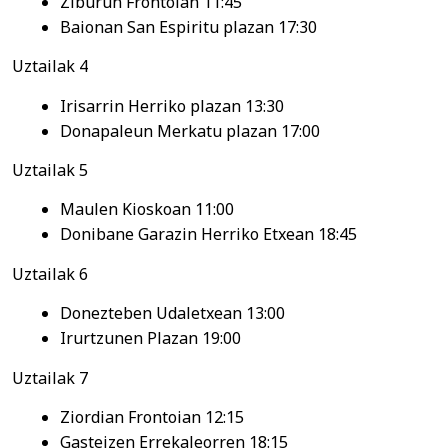
Ziburun Frontoian 11:45
Baionan San Espiritu plazan 17:30
Uztailak 4
Irisarrin Herriko plazan 13:30
Donapaleun Merkatu plazan 17:00
Uztailak 5
Maulen Kioskoan 11:00
Donibane Garazin Herriko Etxean 18:45
Uztailak 6
Donezteben Udaletxean 13:00
Irurtzunen Plazan 19:00
Uztailak 7
Ziordian Frontoian 12:15
Gasteizen Errekaleorren 18:15