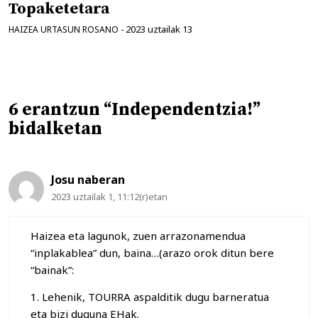
Topaketetara
2023 uztailak 13
HAIZEA URTASUN ROSANO
-
6 erantzun “Independentzia!”
bidalketan
Josu naberan
2023 uztailak 1, 11:12(r)etan
Haizea eta lagunok, zuen arrazonamendua
“inplakablea” dun, baina…(arazo orok ditun bere
“bainak”:
1. Lehenik, TOURRA aspalditik dugu barneratua
eta bizi duguna EHak.