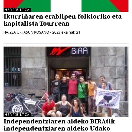
HERRIBILTZA
Ikurriñaren erabilpen folkloriko eta
kapitalista Tourrean
2023 ekainak 21
HAIZEA URTASUN ROSANO
-
HERRIBILTZA
Independentziaren aldeko BIRAtik
independentziaren aldeko Udako