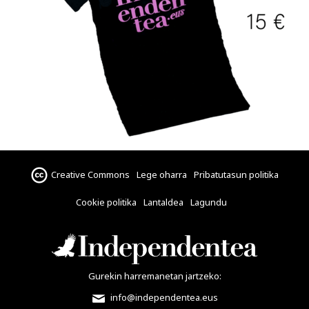
Creative Commons
Lege oharra
Pribatutasun politika
Cookie politika
Lantaldea
Lagundu
Gurekin harremanetan jartzeko:
info@independentea.eus