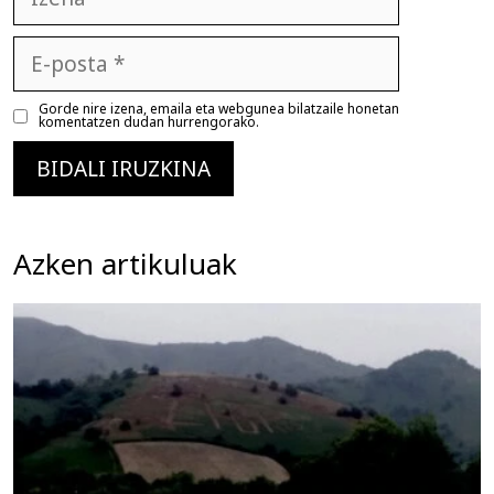
E-
posta
Gorde nire izena, emaila eta webgunea bilatzaile honetan
komentatzen dudan hurrengorako.
Azken artikuluak