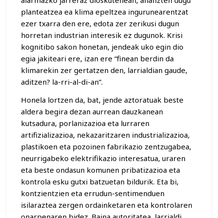
planteatzea ea klima epeltzea ingurunearentzat
ezer txarra den ere, edota zer zerikusi dugun
horretan industrian interesik ez dugunok. Krisi
kognitibo sakon honetan, jendeak uko egin dio
egia jakiteari ere, izan ere “finean berdin da
klimarekin zer gertatzen den, larrialdian gaude,
aditzen? la-rri-al-di-an”.
Honela lortzen da, bat, jende aztoratuak beste
aldera begira dezan aurrean dauzkanean
kutsadura, porlanizazioa eta lurraren
artifizializazioa, nekazaritzaren industrializazioa,
plastikoen eta pozoinen fabrikazio zentzugabea,
neurrigabeko elektrifikazio interesatua, uraren
eta beste ondasun komunen pribatizazioa eta
kontrola esku gutxi batzuetan bildurik. Eta bi,
kontzientzien eta errudun-sentimenduen
isilaraztea zergen ordainketaren eta kontrolaren
onarpenaren bidez. Baina autoritatea, larrialdi