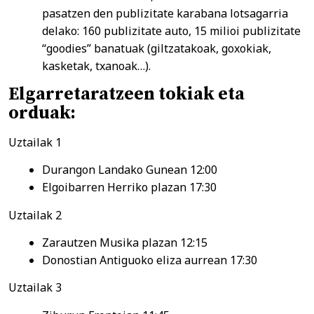
pasatzen den publizitate karabana lotsagarria
delako: 160 publizitate auto, 15 milioi publizitate
“goodies” banatuak (giltzatakoak, goxokiak,
kasketak, txanoak…).
Elgarretaratzeen tokiak eta
orduak:
Uztailak 1
Durangon Landako Gunean 12:00
Elgoibarren Herriko plazan 17:30
Uztailak 2
Zarautzen Musika plazan 12:15
Donostian Antiguoko eliza aurrean 17:30
Uztailak 3