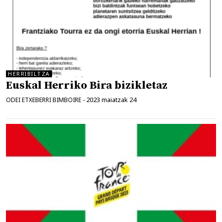
HERRIBILTZA
Euskal Herriko Bira bizikletaz
2023 maiatzak 24
ODEI ETXEBERRI BIMBOIRE
-