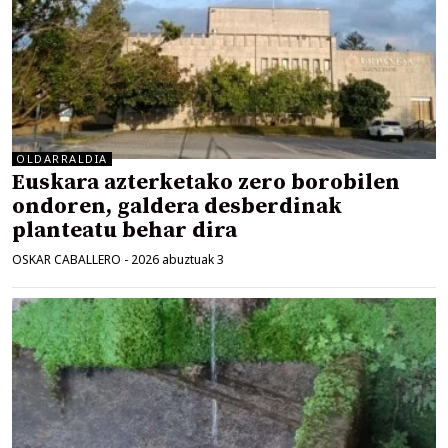
OLDARRALDIA
Euskara azterketako zero borobilen
ondoren, galdera desberdinak
planteatu behar dira
OSKAR CABALLERO
-
2026 abuztuak 3