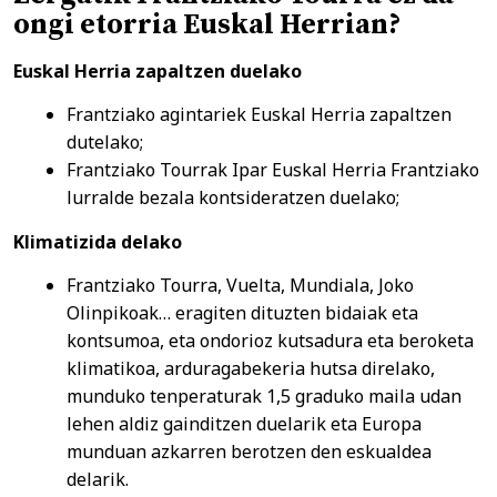
ongi etorria Euskal Herrian?
Euskal Herria zapaltzen duelako
Frantziako agintariek Euskal Herria zapaltzen
dutelako;
Frantziako Tourrak Ipar Euskal Herria Frantziako
lurralde bezala kontsideratzen duelako;
Klimatizida delako
Frantziako Tourra, Vuelta, Mundiala, Joko
Olinpikoak… eragiten dituzten bidaiak eta
kontsumoa, eta ondorioz kutsadura eta beroketa
klimatikoa, arduragabekeria hutsa direlako,
munduko tenperaturak 1,5 graduko maila udan
lehen aldiz gainditzen duelarik eta Europa
munduan azkarren berotzen den eskualdea
delarik.