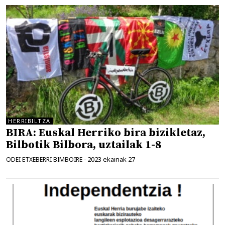
HERRIBILTZA
BIRA: Euskal Herriko bira bizikletaz,
Bilbotik Bilbora, uztailak 1-8
2023 ekainak 27
ODEI ETXEBERRI BIMBOIRE
-