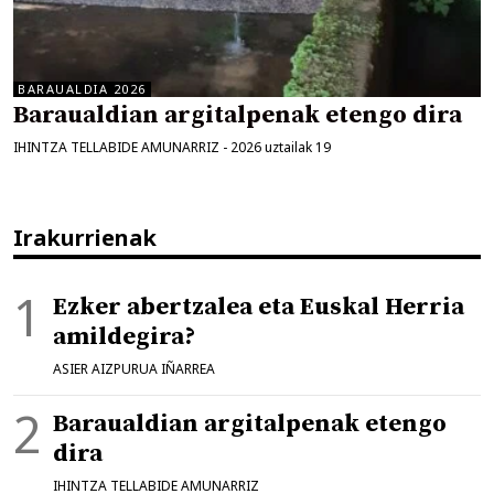
BARAUALDIA 2026
Baraualdian argitalpenak etengo dira
IHINTZA TELLABIDE AMUNARRIZ
-
2026 uztailak 19
Irakurrienak
Ezker abertzalea eta Euskal Herria
amildegira?
ASIER AIZPURUA IÑARREA
Baraualdian argitalpenak etengo
dira
IHINTZA TELLABIDE AMUNARRIZ