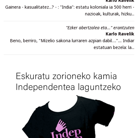
Karlo Ravelik
Gainera - kasualitatez...? - : "India": estatu koloniala ia 500 herri -
nazioak, kulturak, hizku...
"Ezker abertzalea eta..." erantzuten
Karlo Ravelik
Beno, berriro, "Mizelio sakona lurraren azpian dabil….".... Indiar
estatuan bezela: la...