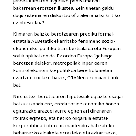
jendea klimaren inguruko pentsamendu
bakarrean erortzen ikustea. Zein unetan galdu
dugu sistemaren diskurtso ofizialen analisi kritiko
ezinbestekoa?
Klimaren balizko berotzearen prediku formal-
estatala AEBetatik ekarritako fenomeno sozio-
ekonomiko-politiko transbertsala da eta Europan
soilik aplikatzen da. Ez ordea Europa “gehiago
berotzen delako”, metropoliak inperioaren
kontrol ekonomiko-politikoa bere kolonietan
ezartzen duelako baizik, OTANen eremuan batik
bat.
Nire ustez, berotzearen hipotesiak egiazko osagai
batzuk izanda ere, eredu sozioekonomiko honen
egiturazko arazoei aurre egiten ari direnaren
itxurak egiteko, eta betiko oligarkia estatal-
korporatiboa boterean mantendu ahal izateko
beharrezko aldaketa errazteko eta azkartzeko,