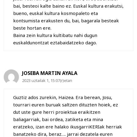
bai, besteoi kalte baino ez. Euskal kultura erakutsi,
bueno, euskal kultura kosmopaleto eta
kontsumista erakusten du, bai, bagarala besteak
beste hortan ere.
Baina zein kultura kultibatu nahi dugun
euskaldunontzat eztabaidatzeko dago.
JOSEBA MARTIN AYALA
2023 uztailak 1, 15:07(r)etan
Guztiz ados zurekin, Haizea. Era berean, Josu,
tourrari euren buruak saltzen dituzten hoiek, ez
dut uste gure herri proiektua eraikitzen
baliagarriak, bai ordea, zatiketa eta mina
eratzeko, izan ere halako ikusgarriKERIak herriak
banatzeko dira, beraz…. jarrai dezatela euren