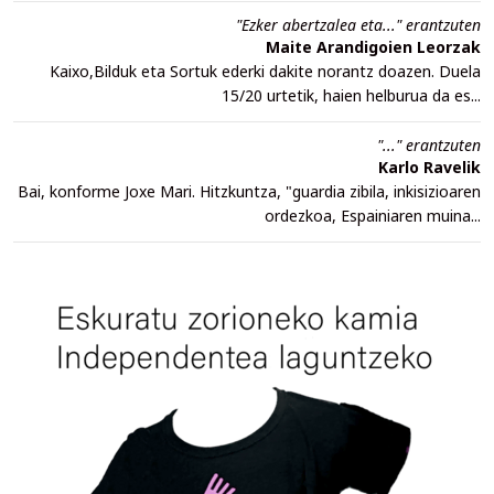
"Ezker abertzalea eta..." erantzuten
Maite Arandigoien Leorzak
Kaixo,Bilduk eta Sortuk ederki dakite norantz doazen. Duela
15/20 urtetik, haien helburua da es...
"..." erantzuten
Karlo Ravelik
Bai, konforme Joxe Mari. Hitzkuntza, "guardia zibila, inkisizioaren
ordezkoa, Espainiaren muina...