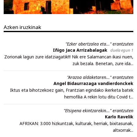
Azken iruzkinak
"Ezker abertzalea eta..." erantzuten
Iñigo Jaca Arrizabalagak
duela egun 1
Zorionak lagun zure idatziagatik!!! Nik ere Salamancan ikasi nuen,
zuk bezala. Benetan, zure ida...
"Arazoa aldaketaren..." erantzuten
Angel Bidaurrazaga vandierdonckek
Iktus eta bihotzekoez gain, Frantzian egindako ikerketa batek
hemofilia A rekin lotu ditu Covid t...
"Etsipena ekintzarekin..." erantzuten
Karlo Ravelik
AFRIKAN: 3.000 hizkuntzak, kulturak, herriak, bixitasunak,
altxorrak...