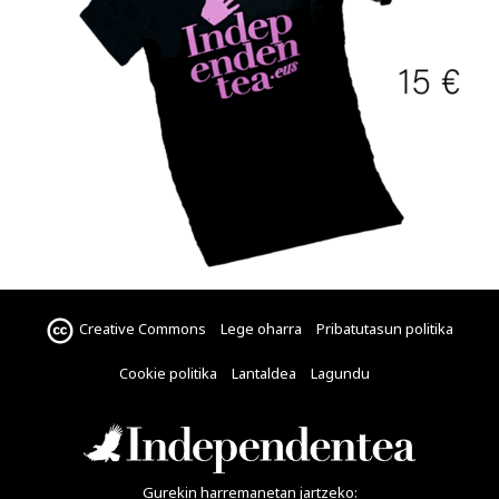
Creative Commons
Lege oharra
Pribatutasun politika
Cookie politika
Lantaldea
Lagundu
Gurekin harremanetan jartzeko: