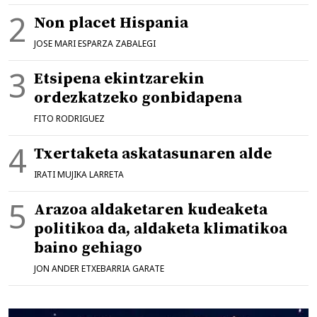
Non placet Hispania
JOSE MARI ESPARZA ZABALEGI
Etsipena ekintzarekin
ordezkatzeko gonbidapena
FITO RODRIGUEZ
Txertaketa askatasunaren alde
IRATI MUJIKA LARRETA
Arazoa aldaketaren kudeaketa
politikoa da, aldaketa klimatikoa
baino gehiago
JON ANDER ETXEBARRIA GARATE