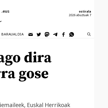
ostirala
2026 abuztuak 7
BARAUALDIA
ago dira
rra gose
riemaileek, Euskal Herrikoak