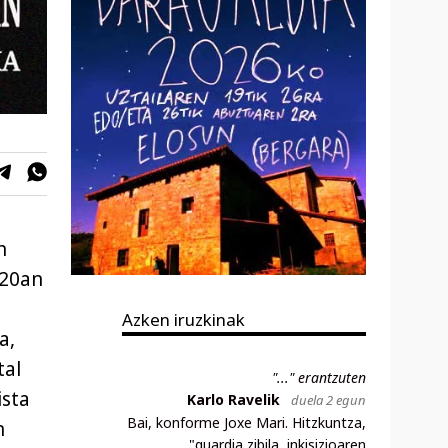
n
 20an
Azken iruzkinak
a,
tal
"..." erantzuten
ista
Karlo Ravelik
duela 2 egun
Bai, konforme Joxe Mari. Hitzkuntza,
n
"guardia zibila, inkisizioaren