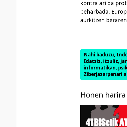
kontra ari da prot
beharbada, Europa
aurkitzen beraren
Nahi baduzu, Ind
Idatziz, itzuliz, j
informatikan, psik
Ziberjazarpenari a
Honen harira