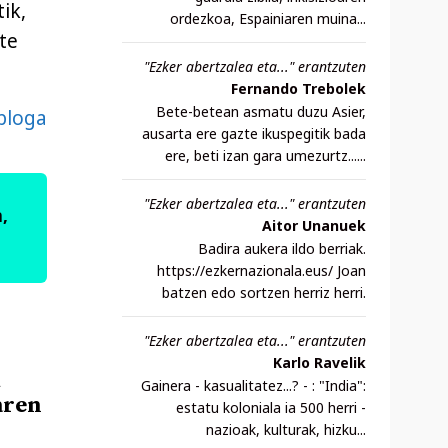
ik,
ordezkoa, Espainiaren muina...
te
"Ezker abertzalea eta..." erantzuten
Fernando Trebolek
Bete-betean asmatu duzu Asier,
bloga
ausarta ere gazte ikuspegitik bada
ere, beti izan gara umezurtz......
"Ezker abertzalea eta..." erantzuten
,
Aitor Unanuek
Badira aukera ildo berriak.
https://ezkernazionala.eus/ Joan
batzen edo sortzen herriz herri.
"Ezker abertzalea eta..." erantzuten
Karlo Ravelik
t
Gainera - kasualitatez...? - : "India":
aren
estatu koloniala ia 500 herri -
nazioak, kulturak, hizku...