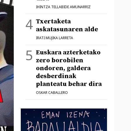
IHINTZA TELLABIDE AMUNARRIZ
Txertaketa
askatasunaren alde
IRATI MUJIKA LARRETA
Euskara azterketako
zero borobilen
ondoren, galdera
desberdinak
planteatu behar dira
OSKAR CABALLERO