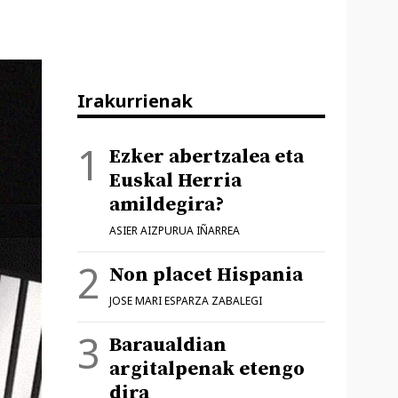
Irakurrienak
Ezker abertzalea eta
Euskal Herria
amildegira?
ASIER AIZPURUA IÑARREA
Non placet Hispania
JOSE MARI ESPARZA ZABALEGI
Baraualdian
argitalpenak etengo
dira