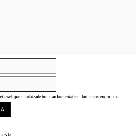
a eta webgunea bilatzaile honetan komentatzen dudan hurrengorako.
uak