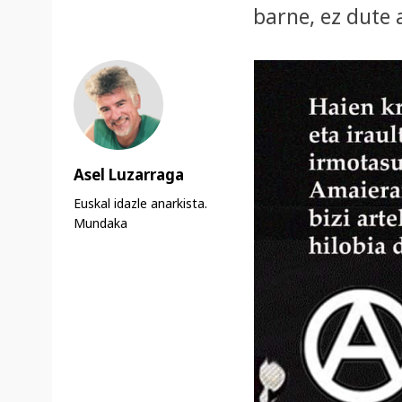
barne, ez dute 
Asel Luzarraga
Euskal idazle anarkista.
Mundaka