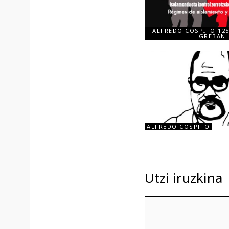
ALFREDO COSPITO 12
GREBAN
ALFREDO COSPITO
Utzi iruzkina
Iruzkina