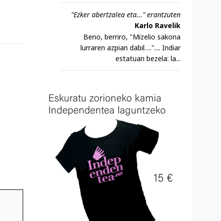
"Ezker abertzalea eta..." erantzuten
Karlo Ravelik
Beno, berriro, "Mizelio sakona
lurraren azpian dabil….".... Indiar
estatuan bezela: la...