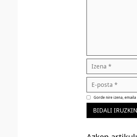
Izena
E-
posta
Gorde nire izena, email
Azken artikul