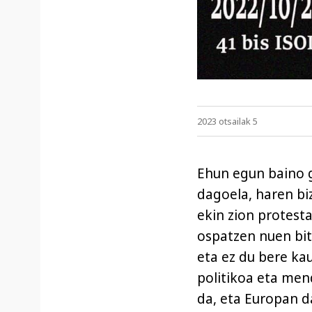
2023 otsailak 5
Ehun egun baino g
dagoela, haren bi
ekin zion protesta
ospatzen nuen bit
eta ez du bere ka
politikoa eta men
da, eta Europan 