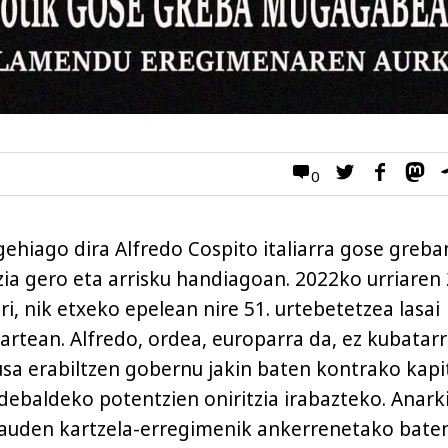
0
ehiago dira Alfredo Cospito italiarra gose greba
zia gero eta arrisku handiagoan. 2022ko urriaren
ri, nik etxeko epelean nire 51. urtebetetzea lasai
artean. Alfredo, ordea, europarra da, ez kubatarr
usa erabiltzen gobernu jakin baten kontrako kapi
debaldeko potentzien oniritzia irabazteko. Anark
dauden kartzela-erregimenik ankerrenetako bate