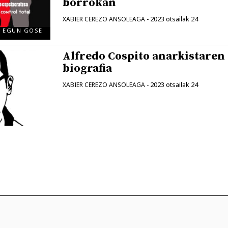
borrokan
2023 otsailak 24
XABIER CEREZO ANSOLEAGA
-
5 EGUN GOSE
Alfredo Cospito anarkistaren
biografia
2023 otsailak 24
XABIER CEREZO ANSOLEAGA
-