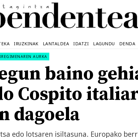
TEKA
IRUZKINAK
LANTALDEA
IDATZI
LAGUNDU
DENDA
ERREGIMENAREN AURKA
egun baino gehi
o Cospito italia
n dagoela
otsa edo lotsaren isiltasuna. Europako ber