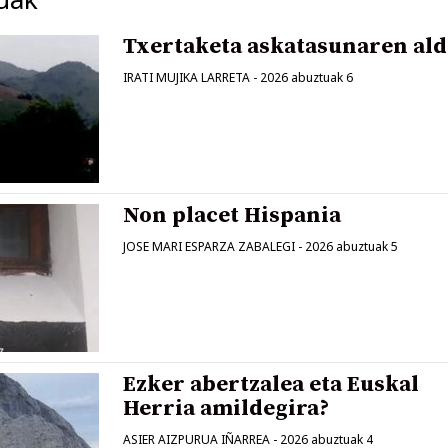
Txertaketa askatasunaren ald
IRATI MUJIKA LARRETA
-
2026 abuztuak 6
Non placet Hispania
JOSE MARI ESPARZA ZABALEGI
-
2026 abuztuak 5
Ezker abertzalea eta Euskal
Herria amildegira?
ASIER AIZPURUA IÑARREA
-
2026 abuztuak 4