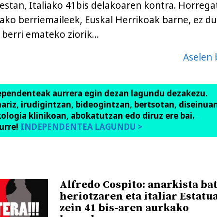
estan, Italiako 41bis delakoaren kontra. Horregat
ko berriemaileek, Euskal Herrikoak barne, ez du
 berri emateko ziorik…
Aselen 
ependenteak aurrera egin dezan lagundu dezakezu.
anariz, irudigintzan, bideogintzan, bertsotan, diseinuan
ologia klinikoan, abokatutzan edo diruz ere bai.
urre!
INDEPENDENTEA LAGUNDU >
Alfredo Cospito: anarkista ba
heriotzaren eta italiar Estatu
zein 41 bis-aren aurkako