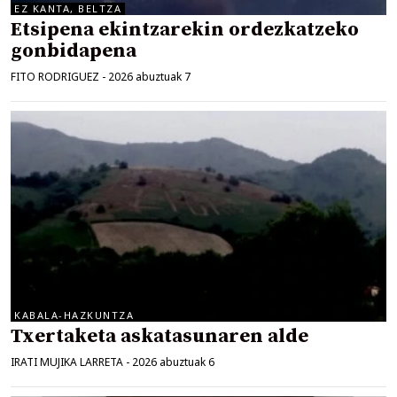
EZ KANTA, BELTZA
Etsipena ekintzarekin ordezkatzeko
gonbidapena
FITO RODRIGUEZ
-
2026 abuztuak 7
KABALA-HAZKUNTZA
Txertaketa askatasunaren alde
IRATI MUJIKA LARRETA
-
2026 abuztuak 6