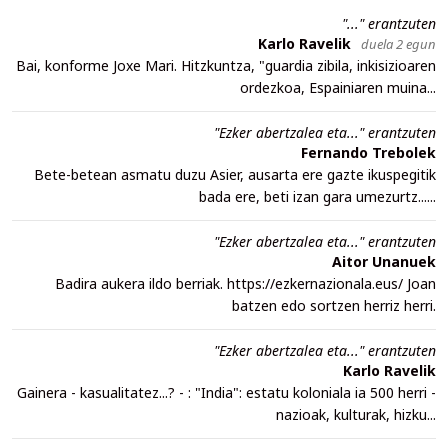
"..." erantzuten
Karlo Ravelik
duela 2 egun
Bai, konforme Joxe Mari. Hitzkuntza, "guardia zibila, inkisizioaren
ordezkoa, Espainiaren muina...
"Ezker abertzalea eta..." erantzuten
Fernando Trebolek
Bete-betean asmatu duzu Asier, ausarta ere gazte ikuspegitik
bada ere, beti izan gara umezurtz......
"Ezker abertzalea eta..." erantzuten
Aitor Unanuek
Badira aukera ildo berriak. https://ezkernazionala.eus/ Joan
batzen edo sortzen herriz herri.
"Ezker abertzalea eta..." erantzuten
Karlo Ravelik
Gainera - kasualitatez...? - : "India": estatu koloniala ia 500 herri -
nazioak, kulturak, hizku...