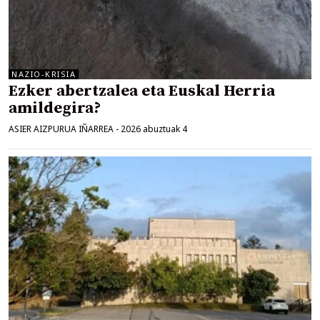
NAZIO-KRISIA
Ezker abertzalea eta Euskal Herria
amildegira?
ASIER AIZPURUA IÑARREA
-
2026 abuztuak 4