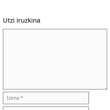
Utzi iruzkina
Iruzkina
Izena
E-