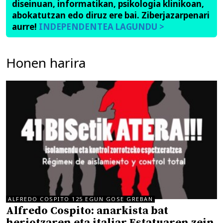
diseinuan, informatikan, psikologia klinikoan,
abokatutzan edo diruz ere bai. Ziberjazarpenari
aurre!
INDEPENDENTEA LAGUNDU >
Honen harira
ALFREDO COSPITO 125 EGUN GOSE GREBAN
Alfredo Cospito: anarkista bat
heriotzaren eta italiar Estatuaren zein