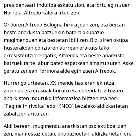
presidenteari indultoa eskatu zion, eta lortu egin zuen.
Horrela, Alfredo kalera irten zen.
Ondoren Alfredo Bologna hirira joan zen, eta bertan
beste anarkista batzuekin batera okupazio
mugimenduan eta bestetan ibili zen. Bizi ziren okupa
husterakoan poliziaren aurrean erakutsitako
erresistentziarengatik, Alfredok eta beste anarkista
batzuek tarte labur batez espetxean amaitu zuten. Aske
geratu zenean Torinora alde egin zuen Alfredok.
Hurrengo urteetan, XX. mende hasieran ekintza
zuzenak eta erasoak burutu eta defendatu zituzten
anarkisten inguruko informazioa biltzen eta hori
“Pagine in rivolta” edo “KNO3” bezalako aldizkarietan
zabaltzen aritu zen.
Aldi berean, mugimendu anarkistan oso aktiboa izan
zen, manifestazioetan, okupazioetan, aldizkarietan ere