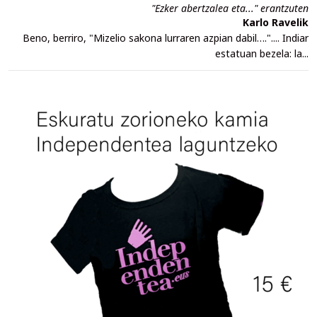
"Ezker abertzalea eta..." erantzuten
Karlo Ravelik
Beno, berriro, "Mizelio sakona lurraren azpian dabil….".... Indiar
estatuan bezela: la...