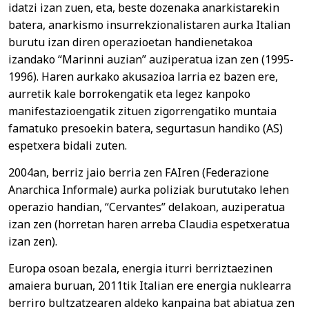
idatzi izan zuen, eta, beste dozenaka anarkistarekin
batera, anarkismo insurrekzionalistaren aurka Italian
burutu izan diren operazioetan handienetakoa
izandako “Marinni auzian” auziperatua izan zen (1995-
1996). Haren aurkako akusazioa larria ez bazen ere,
aurretik kale borrokengatik eta legez kanpoko
manifestazioengatik zituen zigorrengatiko muntaia
famatuko presoekin batera, segurtasun handiko (AS)
espetxera bidali zuten.
2004an, berriz jaio berria zen FAIren (Federazione
Anarchica Informale) aurka poliziak burututako lehen
operazio handian, “Cervantes” delakoan, auziperatua
izan zen (horretan haren arreba Claudia espetxeratua
izan zen).
Europa osoan bezala, energia iturri berriztaezinen
amaiera buruan, 2011tik Italian ere energia nuklearra
berriro bultzatzearen aldeko kanpaina bat abiatua zen