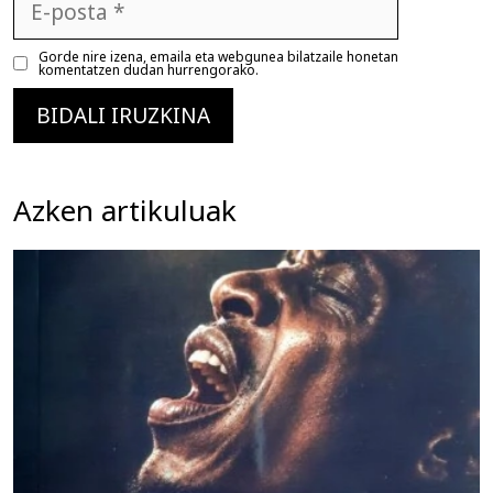
posta
Gorde nire izena, emaila eta webgunea bilatzaile honetan
komentatzen dudan hurrengorako.
Azken artikuluak