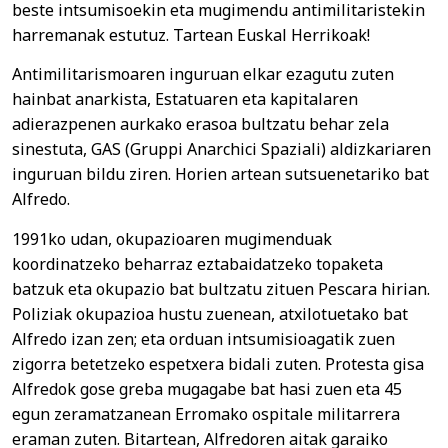
beste intsumisoekin eta mugimendu antimilitaristekin
harremanak estutuz. Tartean Euskal Herrikoak!
Antimilitarismoaren inguruan elkar ezagutu zuten
hainbat anarkista, Estatuaren eta kapitalaren
adierazpenen aurkako erasoa bultzatu behar zela
sinestuta, GAS (Gruppi Anarchici Spaziali) aldizkariaren
inguruan bildu ziren. Horien artean sutsuenetariko bat
Alfredo.
1991ko udan, okupazioaren mugimenduak
koordinatzeko beharraz eztabaidatzeko topaketa
batzuk eta okupazio bat bultzatu zituen Pescara hirian.
Poliziak okupazioa hustu zuenean, atxilotuetako bat
Alfredo izan zen; eta orduan intsumisioagatik zuen
zigorra betetzeko espetxera bidali zuten. Protesta gisa
Alfredok gose greba mugagabe bat hasi zuen eta 45
egun zeramatzanean Erromako ospitale militarrera
eraman zuten. Bitartean, Alfredoren aitak garaiko