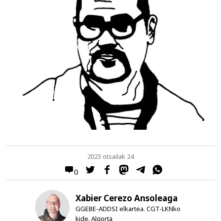
2023 otsailak 24
0
Xabier Cerezo Ansoleaga
GGEBE-ADDSI elkartea. CGT-LKNko
kide. Algorta