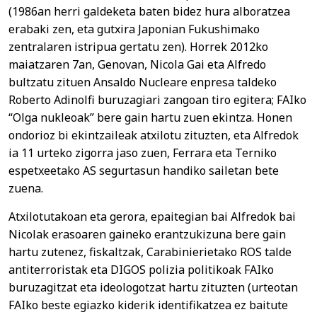
(1986an herri galdeketa baten bidez hura alboratzea
erabaki zen, eta gutxira Japonian Fukushimako
zentralaren istripua gertatu zen). Horrek 2012ko
maiatzaren 7an, Genovan, Nicola Gai eta Alfredo
bultzatu zituen Ansaldo Nucleare enpresa taldeko
Roberto Adinolfi buruzagiari zangoan tiro egitera; FAIko
“Olga nukleoak” bere gain hartu zuen ekintza. Honen
ondorioz bi ekintzaileak atxilotu zituzten, eta Alfredok
ia 11 urteko zigorra jaso zuen, Ferrara eta Terniko
espetxeetako AS segurtasun handiko sailetan bete
zuena.
Atxilotutakoan eta gerora, epaitegian bai Alfredok bai
Nicolak erasoaren gaineko erantzukizuna bere gain
hartu zutenez, fiskaltzak, Carabinierietako ROS talde
antiterroristak eta DIGOS polizia politikoak FAIko
buruzagitzat eta ideologotzat hartu zituzten (urteotan
FAIko beste egiazko kiderik identifikatzea ez baitute