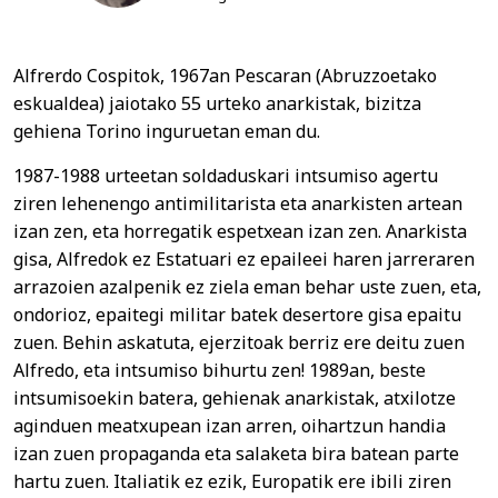
Alfrerdo Cospitok, 1967an Pescaran (Abruzzoetako
eskualdea) jaiotako 55 urteko anarkistak, bizitza
gehiena Torino inguruetan eman du.
1987-1988 urteetan soldaduskari intsumiso agertu
ziren lehenengo antimilitarista eta anarkisten artean
izan zen, eta horregatik espetxean izan zen. Anarkista
gisa, Alfredok ez Estatuari ez epaileei haren jarreraren
arrazoien azalpenik ez ziela eman behar uste zuen, eta,
ondorioz, epaitegi militar batek desertore gisa epaitu
zuen. Behin askatuta, ejerzitoak berriz ere deitu zuen
Alfredo, eta intsumiso bihurtu zen! 1989an, beste
intsumisoekin batera, gehienak anarkistak, atxilotze
aginduen meatxupean izan arren, oihartzun handia
izan zuen propaganda eta salaketa bira batean parte
hartu zuen. Italiatik ez ezik, Europatik ere ibili ziren