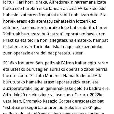
lortu). Hari horri tiraka, Alfredorekin harremana izate
hutsa edo harekin elkarlanean aritzea FAIko kide edo
babesle izatearen frogatzat erabili nahi izan dute. Eta
horiek eraso edo atentatu zehatzekin lotzerik ez
zutenez, faxismoaren garaiko lege bat erabilita, horiei
“delituak burutzera bultzatzea” leporatzen hasi ziren.
Praktika eta teoria honi zilegitasuna emateko, hainbat
fiskalen artean Torinoko fiskal nagusiak zuzenduko
zuen operazio erraldoi bat prestatu zuten.
2016ko irailaren 6an, poliziak FAIren italiar egituraren
eta ustezko buruzagien aurkako operazio zabal berria
burutu zuen: “Scripta Manent”. Hamarkadetan FAIk
burututako hamaika eraso leporatu zizkieten, eta,
auziperatutako lagun gehienak aske gelditu badira ere,
Alfredok 20 urteko zigorra jaso zuen. Gerora, 2022ko
uztailean, Erromako Kasazio Gorteak erasoetako bat
“Estatuaren segurtasunaren aurkako sarraski” gisa
sailkatu du, eta Alfredori zigor gogorragoa ezartzeko