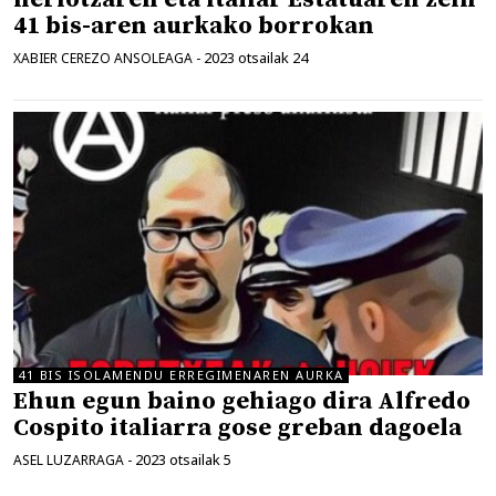
41 bis-aren aurkako borrokan
2023 otsailak 24
XABIER CEREZO ANSOLEAGA
-
41 BIS ISOLAMENDU ERREGIMENAREN AURKA
Ehun egun baino gehiago dira Alfredo
Cospito italiarra gose greban dagoela
2023 otsailak 5
ASEL LUZARRAGA
-