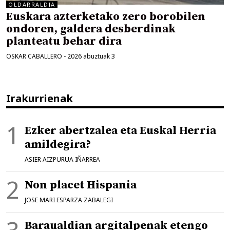
OLDARRALDIA
Euskara azterketako zero borobilen
ondoren, galdera desberdinak
planteatu behar dira
OSKAR CABALLERO
-
2026 abuztuak 3
Irakurrienak
Ezker abertzalea eta Euskal Herria
amildegira?
ASIER AIZPURUA IÑARREA
Non placet Hispania
JOSE MARI ESPARZA ZABALEGI
Baraualdian argitalpenak etengo