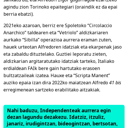
agindu zion Torinoko epaitegiari (oraindik ez da epai
berria ebatzi).
2021eko azaroan, berriz ere Spoletoko “Circolaccio
Anarchico” taldearen eta “Vetriolo” aldizkariaren
aurkako “Sibilla” operazioa aurrera eraman zuten,
hauek urteotan Alfredoren idatziak eta ekarpenak jaso
eta zabaldu dituztelako. Guztiei leporatu zieten,
aldizkarian argitaratutako idatziak tarteko, Italiako
erdialdean FAIk bere gain hartutako erasoen
bultzatzaileak izatea. Hauxe eta “Scripta Manent”
auziko epaia izan dira 2022ko maiatzean Alfredo
41 bis
erregimenean sartzeko erabilitako aitzakiak.
Nahi baduzu, Independenteak aurrera egin
dezan lagundu dezakezu. Idatziz, itzuliz,
janariz, irudigintzan, bideogintzan, bertsotan,