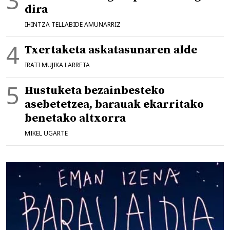
dira
IHINTZA TELLABIDE AMUNARRIZ
Txertaketa askatasunaren alde
IRATI MUJIKA LARRETA
Hustuketa bezainbesteko
asebetetzea, barauak ekarritako
benetako altxorra
MIKEL UGARTE