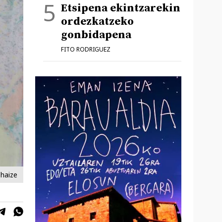
Etsipena ekintzarekin
ordezkatzeko
gonbidapena
FITO RODRIGUEZ
ohaize