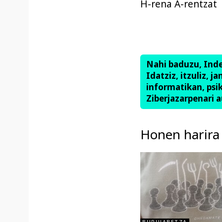
H-rena A-rentzat
Nahi baduzu, Ind
Idatziz, itzuliz, j
informatikan, psik
Ziberjazarpenari a
Honen harira
BURUJABETZA