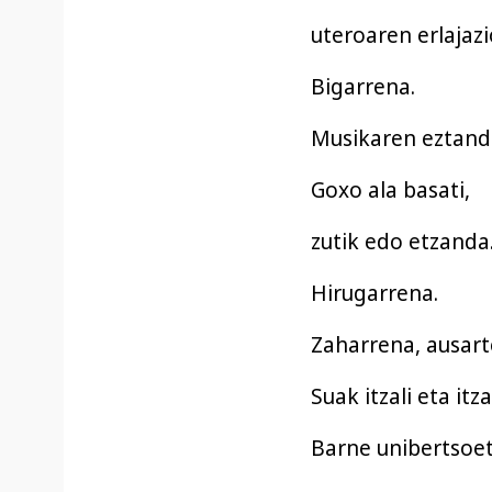
uteroaren erlajazi
Bigarrena.
Musikaren eztand
Goxo ala basati,
zutik edo etzanda
Hirugarrena.
Zaharrena, ausart
Suak itzali eta itz
Barne unibertsoet