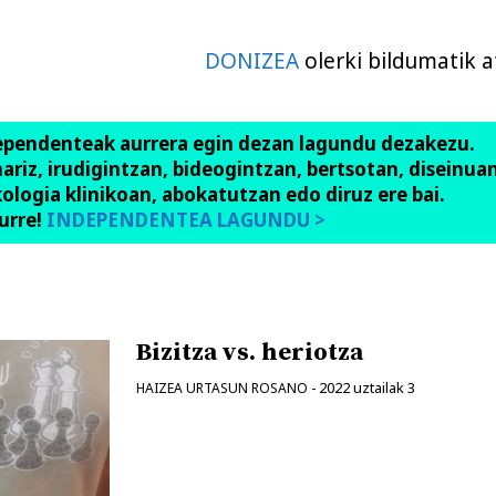
DONIZEA
olerki bildumatik 
ependenteak aurrera egin dezan lagundu dezakezu.
anariz, irudigintzan, bideogintzan, bertsotan, diseinuan
ologia klinikoan, abokatutzan edo diruz ere bai.
urre!
INDEPENDENTEA LAGUNDU >
Bizitza vs. heriotza
2022 uztailak 3
HAIZEA URTASUN ROSANO
-