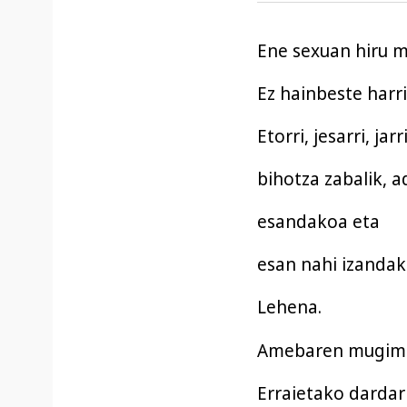
Ene sexuan hiru m
Ez hainbeste harri
Etorri, jesarri, jarr
bihotza zabalik, ad
esandakoa eta
esan nahi izandak
Lehena.
Amebaren mugim
Erraietako dardar