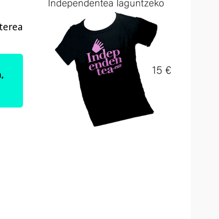
aterea
,