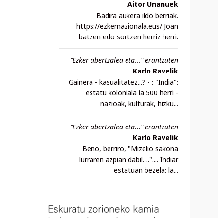
Aitor Unanuek
Badira aukera ildo berriak.
https://ezkernazionala.eus/ Joan
batzen edo sortzen herriz herri.
"Ezker abertzalea eta..." erantzuten
Karlo Ravelik
Gainera - kasualitatez...? - : "India":
estatu koloniala ia 500 herri -
nazioak, kulturak, hizku...
"Ezker abertzalea eta..." erantzuten
Karlo Ravelik
Beno, berriro, "Mizelio sakona
lurraren azpian dabil….".... Indiar
estatuan bezela: la...