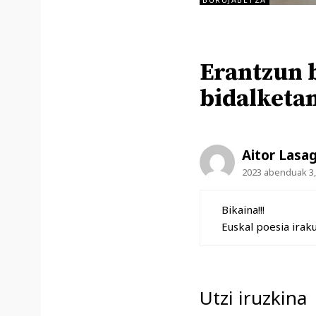
Erantzun b
bidalketa
Aitor Lasa
2023 abenduak 3, 
Bikaina!!!
Euskal poesia irak
Utzi iruzkina