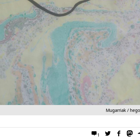
Mugarriak / heg
1