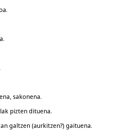
oa.
a.
.
ena, sakonena.
alak pizten dituena.
an galtzen (aurkitzen?) gaituena.