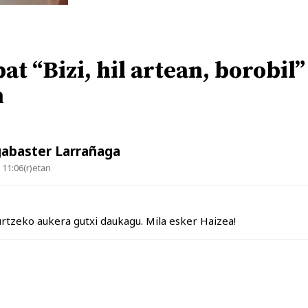
at “Bizi, hil artean, borobil”
n
gabaster Larrañaga
11:06(r)etan
urtzeko aukera gutxi daukagu. Mila esker Haizea!