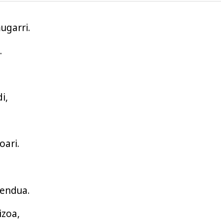
ugarri.
.
i
i,
oari.
endua.
izoa,