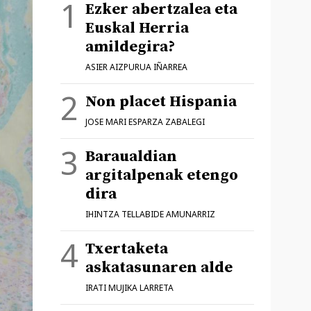
Ezker abertzalea eta
Euskal Herria
amildegira?
ASIER AIZPURUA IÑARREA
Non placet Hispania
JOSE MARI ESPARZA ZABALEGI
Baraualdian
argitalpenak etengo
dira
IHINTZA TELLABIDE AMUNARRIZ
Txertaketa
askatasunaren alde
IRATI MUJIKA LARRETA