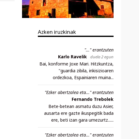
Azken iruzkinak
"..." erantzuten
Karlo Ravelik
duela 2 egun
Bai, konforme Joxe Mari. Hitzkuntza,
"guardia zibila, inkisizioaren
ordezkoa, Espainiaren muina...
"Ezker abertzalea eta..." erantzuten
Fernando Trebolek
Bete-betean asmatu duzu Asier,
ausarta ere gazte ikuspegitik bada
ere, beti izan gara umezurtz......
"Ezker abertzalea eta..." erantzuten