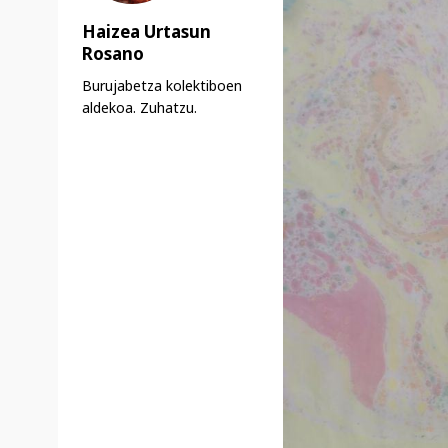
Haizea Urtasun
Rosano
Burujabetza kolektiboen
aldekoa. Zuhatzu.