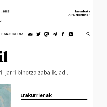
larunbata
2026 abuztuak 8
BARAUALDIA
il
, jarri bihotza zabalik, adi.
Irakurrienak