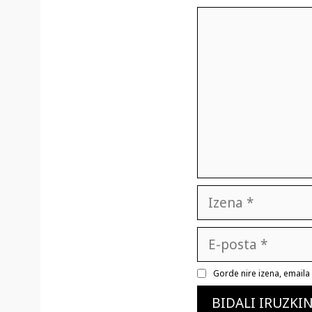
Iruzkina
Izena
E-
posta
Gorde nire izena, email