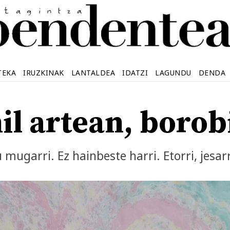
TEKA
IRUZKINAK
LANTALDEA
IDATZI
LAGUNDU
DENDA
hil artean, borob
mugarri. Ez hainbeste harri. Etorri, jesarri