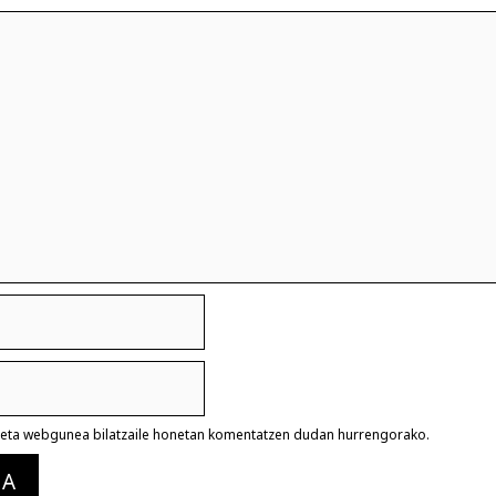
a eta webgunea bilatzaile honetan komentatzen dudan hurrengorako.