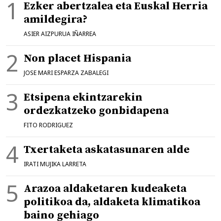
Ezker abertzalea eta Euskal Herria
amildegira?
ASIER AIZPURUA IÑARREA
Non placet Hispania
JOSE MARI ESPARZA ZABALEGI
Etsipena ekintzarekin
ordezkatzeko gonbidapena
FITO RODRIGUEZ
Txertaketa askatasunaren alde
IRATI MUJIKA LARRETA
Arazoa aldaketaren kudeaketa
politikoa da, aldaketa klimatikoa
baino gehiago