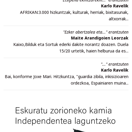
Karlo Ravelik
AFRIKAN:3.000 hizkuntzak, kulturak, herriak, bixitasunak,
altxorrak...
"Ezker abertzalea eta..." erantzuten
Maite Arandigoien Leorzak
Kaixo,Bilduk eta Sortuk ederki dakite norantz doazen. Duela
15/20 urtetik, haien helburua da es...
"..." erantzuten
Karlo Ravelik
Bai, konforme Joxe Mari. Hitzkuntza, "guardia zibila, inkisizioaren
ordezkoa, Espainiaren muina...