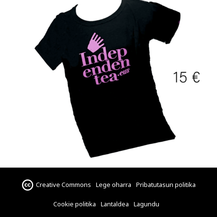
Creative Commons
Lege oharra
Pribatutasun politika
Cookie politika
Lantaldea
Lagundu