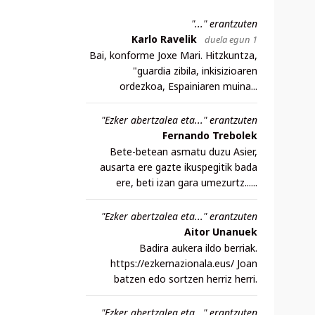
"..." erantzuten
Karlo Ravelik
duela egun 1
Bai, konforme Joxe Mari. Hitzkuntza,
"guardia zibila, inkisizioaren
ordezkoa, Espainiaren muina...
"Ezker abertzalea eta..." erantzuten
Fernando Trebolek
Bete-betean asmatu duzu Asier,
ausarta ere gazte ikuspegitik bada
ere, beti izan gara umezurtz......
"Ezker abertzalea eta..." erantzuten
Aitor Unanuek
Badira aukera ildo berriak.
https://ezkernazionala.eus/ Joan
batzen edo sortzen herriz herri.
"Ezker abertzalea eta..." erantzuten