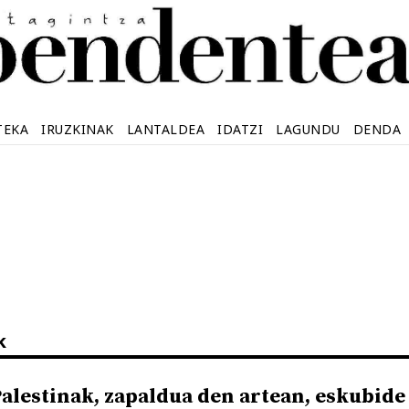
TEKA
IRUZKINAK
LANTALDEA
IDATZI
LAGUNDU
DENDA
k
Palestinak, zapaldua den artean, eskubide