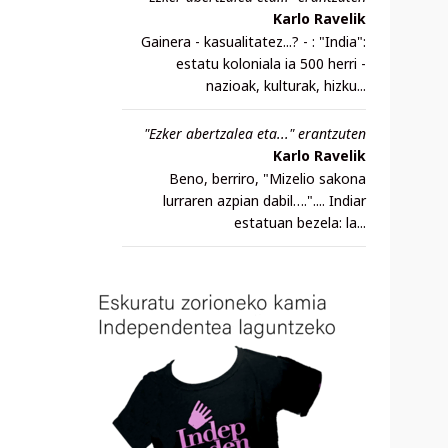
Karlo Ravelik
Gainera - kasualitatez...? - : "India":
estatu koloniala ia 500 herri -
nazioak, kulturak, hizku...
"Ezker abertzalea eta..." erantzuten
Karlo Ravelik
Beno, berriro, "Mizelio sakona
lurraren azpian dabil….".... Indiar
estatuan bezela: la...