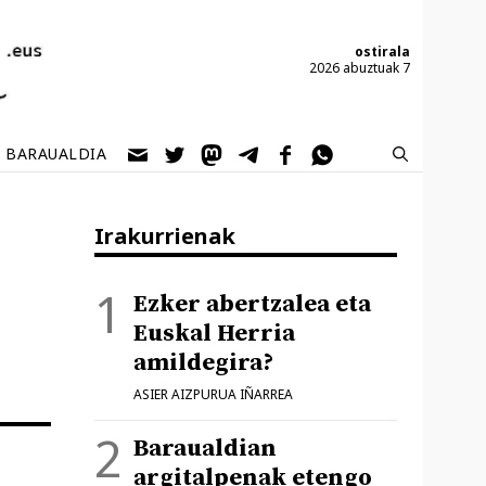
ostirala
2026 abuztuak 7
BARAUALDIA
Irakurrienak
Ezker abertzalea eta
Euskal Herria
amildegira?
ASIER AIZPURUA IÑARREA
Baraualdian
argitalpenak etengo