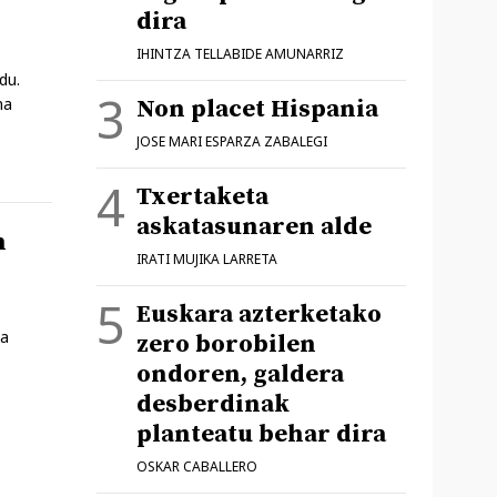
dira
IHINTZA TELLABIDE AMUNARRIZ
du.
na
Non placet Hispania
JOSE MARI ESPARZA ZABALEGI
Txertaketa
askatasunaren alde
n
IRATI MUJIKA LARRETA
Euskara azterketako
da
zero borobilen
ondoren, galdera
desberdinak
planteatu behar dira
OSKAR CABALLERO