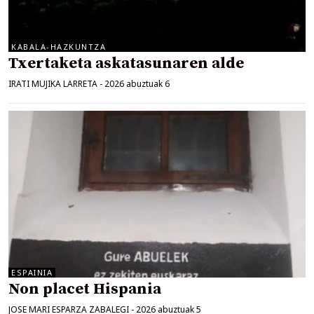
KABALA-HAZKUNTZA
Txertaketa askatasunaren alde
IRATI MUJIKA LARRETA
-
2026 abuztuak 6
ESPAINIA
Non placet Hispania
JOSE MARI ESPARZA ZABALEGI
-
2026 abuztuak 5