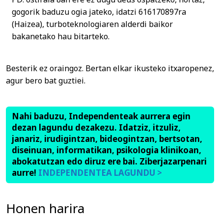
gogorik baduzu ogia jateko, idatzi 616170897ra
(Haizea), turboteknologiaren alderdi baikor
bakanetako hau bitarteko.
Besterik ez oraingoz. Bertan elkar ikusteko itxaropenez,
agur bero bat guztiei.
Nahi baduzu, Independenteak aurrera egin
dezan lagundu dezakezu. Idatziz, itzuliz,
janariz, irudigintzan, bideogintzan, bertsotan,
diseinuan, informatikan, psikologia klinikoan,
abokatutzan edo diruz ere bai. Ziberjazarpenari
aurre!
INDEPENDENTEA LAGUNDU >
Honen harira