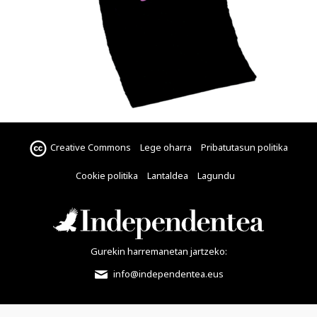
Creative Commons
Lege oharra
Pribatutasun politika
Cookie politika
Lantaldea
Lagundu
Gurekin harremanetan jartzeko:
info@independentea.eus