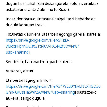
dugun hori, ahal izan dezan gurekin etorri, eraikiaz
askatasunerantz Zubi –no te Rías-).
indar-denbora-duintasuna salgai jarri beharko ez
dugula kontuan izaki,
10:30etatik aurrera Iltzarben egongo garela [kartela:
https://drive.google.com/file/d/1kD-
yMcxKFprhOOstG1tiq0vvPA5N2fSv/view?
usp=sharing
]
Sentitzen, hausnartzen, partekatzen.
Aizkoraz, eztiki.
Eta bertan Egiogia [info +:
https://drive.google.com/file/d/1WLd0YkvENvXllGD3o
Ghn-XRUsHaSwrZA/view?usp=sharing
] dastatzeko
aukera izango dugula.