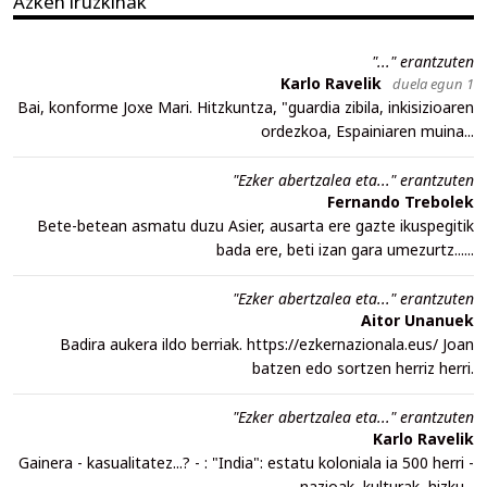
Azken iruzkinak
"..." erantzuten
Karlo Ravelik
duela egun 1
Bai, konforme Joxe Mari. Hitzkuntza, "guardia zibila, inkisizioaren
ordezkoa, Espainiaren muina...
"Ezker abertzalea eta..." erantzuten
Fernando Trebolek
Bete-betean asmatu duzu Asier, ausarta ere gazte ikuspegitik
bada ere, beti izan gara umezurtz......
"Ezker abertzalea eta..." erantzuten
Aitor Unanuek
Badira aukera ildo berriak. https://ezkernazionala.eus/ Joan
batzen edo sortzen herriz herri.
"Ezker abertzalea eta..." erantzuten
Karlo Ravelik
Gainera - kasualitatez...? - : "India": estatu koloniala ia 500 herri -
nazioak, kulturak, hizku...