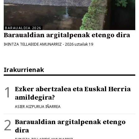
BARAUALDIA 2026
Baraualdian argitalpenak etengo dira
IHINTZA TELLABIDE AMUNARRIZ
-
2026 uztailak 19
Irakurrienak
Ezker abertzalea eta Euskal Herria
amildegira?
ASIER AIZPURUA IÑARREA
Baraualdian argitalpenak etengo
dira