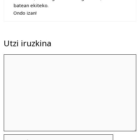
batean ekiteko.
Ondo izan!
Utzi iruzkina
Iruzkina
Izena