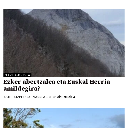
NAZIO-KRISIA
Ezker abertzalea eta Euskal Herria
amildegira?
ASIER AIZPURUA IÑARREA
-
2026 abuztuak 4