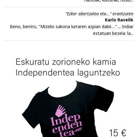
"Ezker abertzalea eta..." erantzuten
Karlo Ravelik
Beno, berriro, "Mizelio sakona lurraren azpian dabil….".... Indiar
estatuan bezela: la...