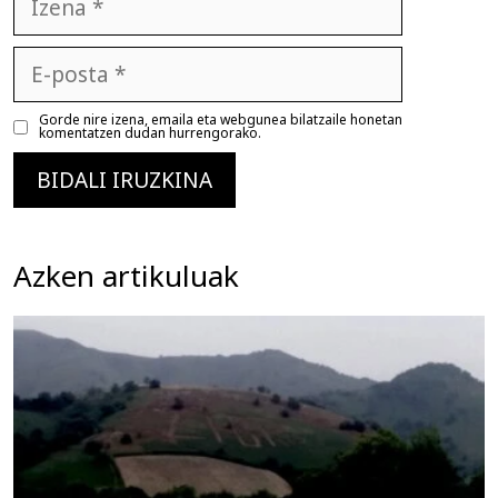
E-
posta
Gorde nire izena, emaila eta webgunea bilatzaile honetan
komentatzen dudan hurrengorako.
Azken artikuluak