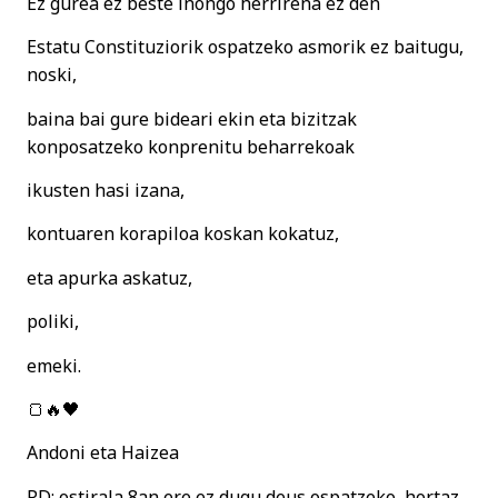
Ez gurea ez beste inongo herrirena ez den
Estatu Constituziorik ospatzeko asmorik ez baitugu,
noski,
baina bai gure bideari ekin eta bizitzak
konposatzeko konprenitu beharrekoak
ikusten hasi izana,
kontuaren korapiloa koskan kokatuz,
eta apurka askatuz,
poliki,
emeki.
🍞🔥🖤
Andoni eta Haizea
PD: ostirala 8an ere ez dugu deus ospatzeko, hortaz,