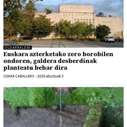
OLDARRALDIA
Euskara azterketako zero borobilen
ondoren, galdera desberdinak
planteatu behar dira
OSKAR CABALLERO
-
2026 abuztuak 3