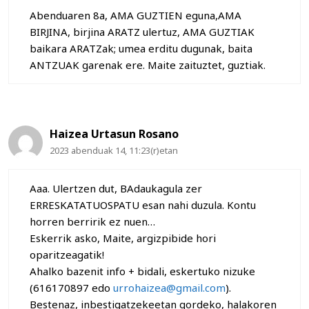
Abenduaren 8a, AMA GUZTIEN eguna,AMA
BIRJINA, birjina ARATZ ulertuz, AMA GUZTIAK
baikara ARATZak; umea erditu dugunak, baita
ANTZUAK garenak ere. Maite zaituztet, guztiak.
Haizea Urtasun Rosano
2023 abenduak 14, 11:23(r)etan
Aaa. Ulertzen dut, BAdaukagula zer
ERRESKATATUOSPATU esan nahi duzula. Kontu
horren berririk ez nuen…
Eskerrik asko, Maite, argizpibide hori
oparitzeagatik!
Ahalko bazenit info + bidali, eskertuko nizuke
(616170897 edo
urrohaizea@gmail.com
).
Bestenaz, inbestigatzekeetan gordeko, halakoren