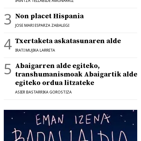
IHINTZA TELLABIDE AMUNARRIZ
Non placet Hispania
JOSE MARI ESPARZA ZABALEGI
Txertaketa askatasunaren alde
IRATI MUJIKA LARRETA
Abaigarren alde egiteko,
transhumanismoak Abaigartik alde
egiteko ordua litzateke
ASIER BASTARRIKA GOROSTIZA