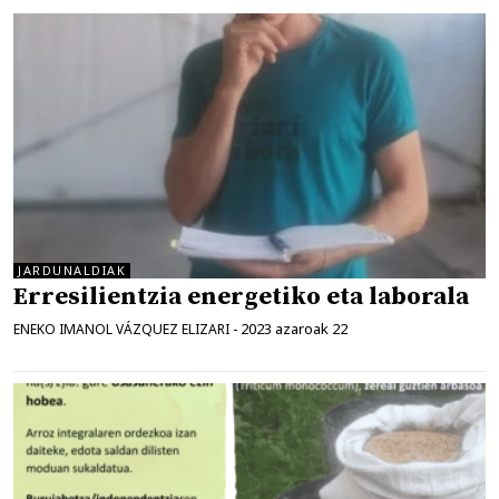
JARDUNALDIAK
Erresilientzia energetiko eta laborala
2023 azaroak 22
ENEKO IMANOL VÁZQUEZ ELIZARI
-