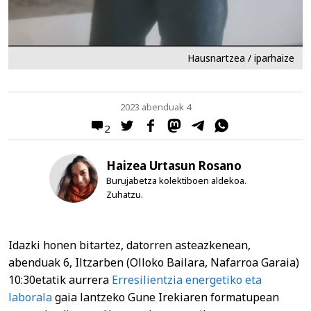
Hausnartzea / iparhaize
2023 abenduak 4
2
Haizea Urtasun Rosano
Burujabetza kolektiboen aldekoa.
Zuhatzu.
Idazki honen bitartez, datorren asteazkenean,
abenduak 6, Iltzarben (Olloko Bailara, Nafarroa Garaia)
10:30etatik aurrera
Erresilientzia energetiko eta
laborala
gaia lantzeko Gune Irekiaren formatupean