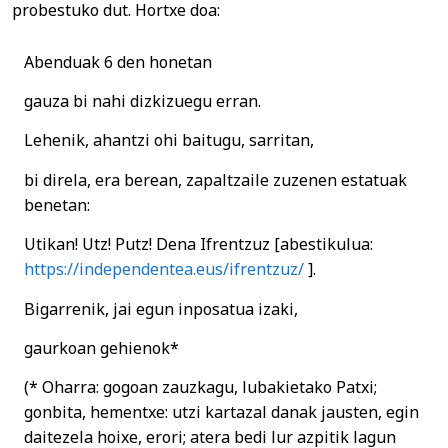
probestuko dut. Hortxe doa:
Abenduak 6 den honetan
gauza bi nahi dizkizuegu erran.
Lehenik, ahantzi ohi baitugu, sarritan,
bi direla, era berean, zapaltzaile zuzenen estatuak
benetan:
Utikan! Utz! Putz! Dena Ifrentzuz [abestikulua:
https://independentea.eus/ifrentzuz/
].
Bigarrenik, jai egun inposatua izaki,
gaurkoan gehienok*
(* Oharra: gogoan zauzkagu, lubakietako Patxi;
gonbita, hementxe: utzi kartazal danak jausten, egin
daitezela hoixe, erori; atera bedi lur azpitik lagun