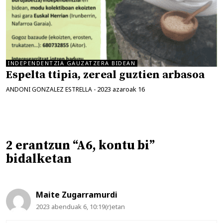
INDEPENDENTZIA GAUZATZERA BIDEAN
Espelta ttipia, zereal guztien arbasoa
2023 azaroak 16
ANDONI GONZALEZ ESTRELLA
-
2 erantzun “A6, kontu bi”
bidalketan
Maite Zugarramurdi
2023 abenduak 6, 10:19(r)etan