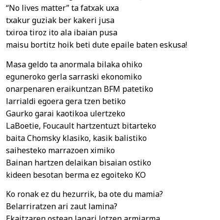
“No lives matter” ta fatxak uxa
txakur guziak ber kakeri jusa
txiroa tiroz ito ala ibaian pusa
maisu bortitz hoik beti dute epaile baten eskusa!
Masa geldo ta anormala bilaka ohiko
eguneroko gerla sarraski ekonomiko
onarpenaren eraikuntzan BFM patetiko
larrialdi egoera gera tzen betiko
Gaurko garai kaotikoa ulertzeko
LaBoetie, Foucault hartzentuzt bitarteko
baita Chomsky klasiko, kasik balistiko
saihesteko marrazoen ximiko
Bainan hartzen delaikan bisaian ostiko
kideen besotan berma ez egoiteko KO
Ko ronak ez du hezurrik, ba ote du mamia?
Belarriratzen ari zaut lamina?
Ekaitzaren ostean lanari lotzen armiarma