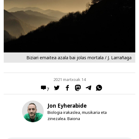
Biziari emaitea azala bai jolas mortala / J. Larrañaga
2021 martxoak 14
7
Jon Eyherabide
Biologia irakaslea, musikaria eta
zinezalea. Baiona