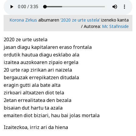
Korona Zirkus
albumaren
‘2020 ze urte ustela’
izeneko kanta
/ Autorea:
Mc Stal’inside
2020 ze urte ustela
jasan diagu kapitalaren eraso frontala
ordutik hautua diagu esklabo ala
izaitea auzokoaren zipaio ergela
20 urte rap zirikan ari naizela
bergauzak errepikatzen ditudala
eragin gutti ala bate alta
zirkoari altxatzen diot tela
2etan errealitatea den bezala
bisaian dut hartu ta azala
emaiten diot biziari, hau bai jolas mortala
Izaitezkoa, irriz ari da hiena