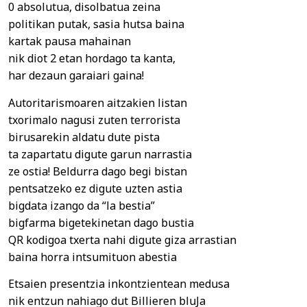
0 absolutua, disolbatua zeina
politikan putak, sasia hutsa baina
kartak pausa mahainan
nik diot 2 etan hordago ta kanta,
har dezaun garaiari gaina!
Autoritarismoaren aitzakien listan
txorimalo nagusi zuten terrorista
birusarekin aldatu dute pista
ta zapartatu digute garun narrastia
ze ostia! Beldurra dago begi bistan
pentsatzeko ez digute uzten astia
bigdata izango da “la bestia”
bigfarma bigetekinetan dago bustia
QR kodigoa txerta nahi digute giza arrastian
baina horra intsumituon abestia
Etsaien presentzia inkontzientean medusa
nik entzun nahiago dut Billieren bluJa