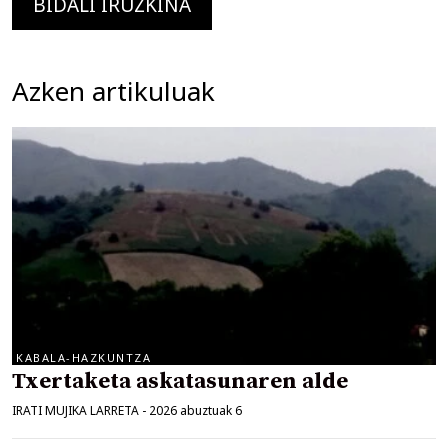
Azken artikuluak
KABALA-HAZKUNTZA
Txertaketa askatasunaren alde
IRATI MUJIKA LARRETA
-
2026 abuztuak 6