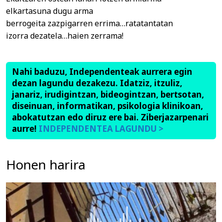
elkartasuna dugu arma
berrogeita zazpigarren errima…ratatantatan
izorra dezatela…haien zerrama!
Nahi baduzu, Independenteak aurrera egin
dezan lagundu dezakezu. Idatziz, itzuliz,
janariz, irudigintzan, bideogintzan, bertsotan,
diseinuan, informatikan, psikologia klinikoan,
abokatutzan edo diruz ere bai. Ziberjazarpenari
aurre!
INDEPENDENTEA LAGUNDU >
Honen harira