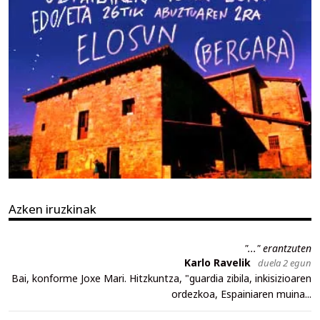
Azken iruzkinak
"..." erantzuten
Karlo Ravelik
duela 2 egun
Bai, konforme Joxe Mari. Hitzkuntza, "guardia zibila, inkisizioaren
ordezkoa, Espainiaren muina...