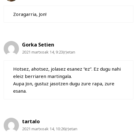
Zoragarria, Jon!
Gorka Setien
2021 martxoak 14, 9:23(r)etan
Hotsez, ahotsez, jolasez esanez “ez”. Ez dugu nahi
eleiz berriaren martingala.
Aupa Jon, gustuz jasotzen dugu zure rapa, zure
esana.
tartalo
2021 martxoak 14, 10:26(r)etan