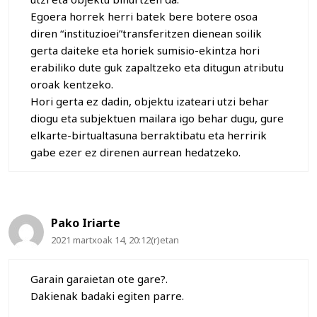
Egoera horrek herri batek bere botere osoa
diren “instituzioei”transferitzen dienean soilik
gerta daiteke eta horiek sumisio-ekintza hori
erabiliko dute guk zapaltzeko eta ditugun atributu
oroak kentzeko.
Hori gerta ez dadin, objektu izateari utzi behar
diogu eta subjektuen mailara igo behar dugu, gure
elkarte-birtualtasuna berraktibatu eta herririk
gabe ezer ez direnen aurrean hedatzeko.
Pako Iriarte
2021 martxoak 14, 20:12(r)etan
Garain garaietan ote gare?.
Dakienak badaki egiten parre.