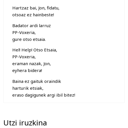
Hartzaz bai, Jon, fidatu,
otsoaz ez hainbeste!
Badator ardi larruz
PP-Voxeria,
gure otso etsaia.
Hel! Help! Otso Etsaia,
PP-Voxeria,
eraman nazak, Jon,
eyhera bidera!
Baina ez gaituk oraindik
harturik etsiak,
eraso dagigunek argi ibil bitez!
Utzi iruzkina