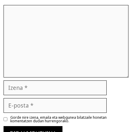
Iruzkina
Izena
E-
posta
Gorde nire izena, emaila eta webgunea bilatzaile honetan
komentatzen dudan hurrengorako.