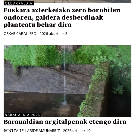
OLDARRALDIA
Euskara azterketako zero borobilen
ondoren, galdera desberdinak
planteatu behar dira
OSKAR CABALLERO
-
2026 abuztuak 3
BARAUALDIA 2026
Baraualdian argitalpenak etengo dira
IHINTZA TELLABIDE AMUNARRIZ
-
2026 uztailak 19