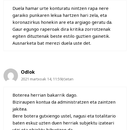
Duela hamar urte konturatu nintzen rapa nere
garaiko punkaren lekua hartzen hari zela, eta
koronazirkus honekin are eta argiago geratu da.
Gaur egungo raperoak dira kritika zorrotzenak
egiten dituztenak beste estilo guztien gainetik.
Ausnarketa bat merezi duela uste det.
Odlok
2021 martxoak 14, 11:59(r)etan
Boterea herrian bakarrik dago.
Biziraupen kontua da administratzen eta zaintzen
jakitea.
Bere botera gutxiengo ustel, nagusi eta totalitario
baten eskuz uzten duen herriak subjektu izateari
utzi eta objektu bihurtzen da.