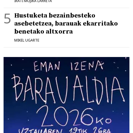
IRATI MUJIKA LARRETA
Hustuketa bezainbesteko
asebetetzea, barauak ekarritako
benetako altxorra
MIKEL UGARTE