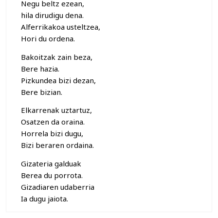
Negu beltz ezean,
hila dirudigu dena.
Alferrikakoa usteltzea,
Hori du ordena.
Bakoitzak zain beza,
Bere hazia.
Pizkundea bizi dezan,
Bere bizian.
Elkarrenak uztartuz,
Osatzen da oraina.
Horrela bizi dugu,
Bizi beraren ordaina.
Gizateria galduak
Berea du porrota.
Gizadiaren udaberria
Ia dugu jaiota.