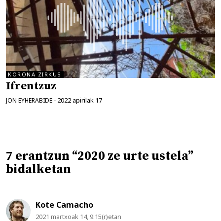
KORONA ZIRKUS
Ifrentzuz
2022 apirilak 17
JON EYHERABIDE
-
7 erantzun “2020 ze urte ustela”
bidalketan
Kote Camacho
2021 martxoak 14, 9:15(r)etan