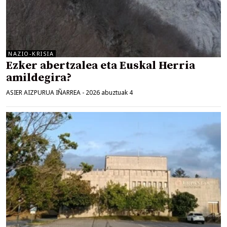
NAZIO-KRISIA
Ezker abertzalea eta Euskal Herria
amildegira?
ASIER AIZPURUA IÑARREA
-
2026 abuztuak 4