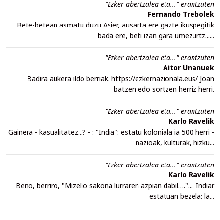
"Ezker abertzalea eta..." erantzuten
Fernando Trebolek
Bete-betean asmatu duzu Asier, ausarta ere gazte ikuspegitik
bada ere, beti izan gara umezurtz......
"Ezker abertzalea eta..." erantzuten
Aitor Unanuek
Badira aukera ildo berriak. https://ezkernazionala.eus/ Joan
batzen edo sortzen herriz herri.
"Ezker abertzalea eta..." erantzuten
Karlo Ravelik
Gainera - kasualitatez...? - : "India": estatu koloniala ia 500 herri -
nazioak, kulturak, hizku...
"Ezker abertzalea eta..." erantzuten
Karlo Ravelik
Beno, berriro, "Mizelio sakona lurraren azpian dabil….".... Indiar
estatuan bezela: la...