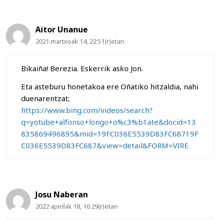
Aitor Unanue
2021 martxoak 14, 22:51(r)etan
Bikaiña! Berezia. Eskerrik asko Jon.
Eta asteburu honetakoa ere Oñatiko hitzaldia, nahi
duenarentzat;
https://www.bing.com/videos/search?
q=yotube+alfonso+longo+o%c3%b1ate&docid=13
835869496895&mid=19FC036E5539D83FC68719F
C036E5539D83FC687&view=detail&FORM=VIRE
Josu Naberan
2022 apirilak 18, 16:29(r)etan