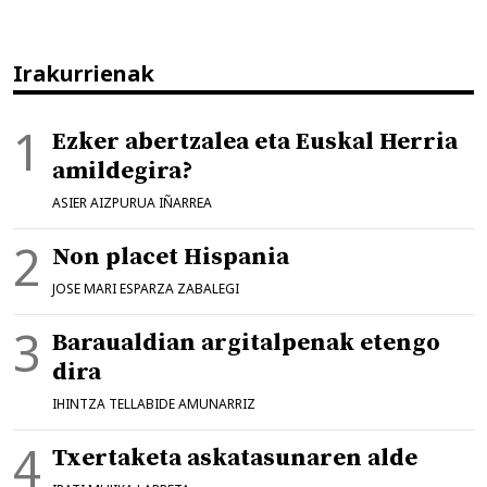
Irakurrienak
Ezker abertzalea eta Euskal Herria
amildegira?
ASIER AIZPURUA IÑARREA
Non placet Hispania
JOSE MARI ESPARZA ZABALEGI
Baraualdian argitalpenak etengo
dira
IHINTZA TELLABIDE AMUNARRIZ
Txertaketa askatasunaren alde