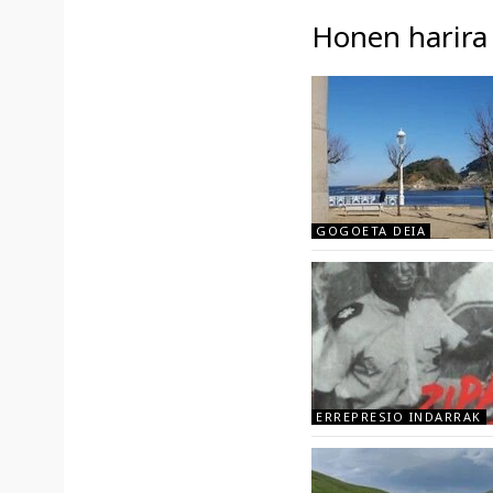
Honen harira
GOGOETA DEIA
ERREPRESIO INDARRAK