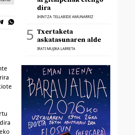
dira
IHINTZA TELLABIDE AMUNARRIZ
Txertaketa
askatasunaren alde
IRATI MUJIKA LARRETA
nte
rira
kiote
rtu
dira
reko