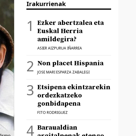
Irakurrienak
Ezker abertzalea eta
Euskal Herria
amildegira?
ASIER AIZPURUA IÑARREA
Non placet Hispania
JOSE MARI ESPARZA ZABALEGI
Etsipena ekintzarekin
ordezkatzeko
gonbidapena
FITO RODRIGUEZ
Baraualdian
argitalpenak etengo
fismo