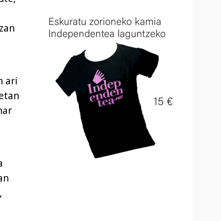
izan
 ari
uetan
har
a
an
,