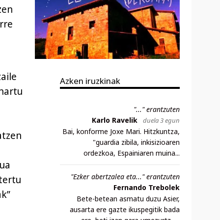
zen
rre
aile
Azken iruzkinak
hartu
"..." erantzuten
Karlo Ravelik
duela 3 egun
Bai, konforme Joxe Mari. Hitzkuntza,
atzen
"guardia zibila, inkisizioaren
ordezkoa, Espainiaren muina...
tua
"Ezker abertzalea eta..." erantzuten
tertu
Fernando Trebolek
ak”
Bete-betean asmatu duzu Asier,
ausarta ere gazte ikuspegitik bada