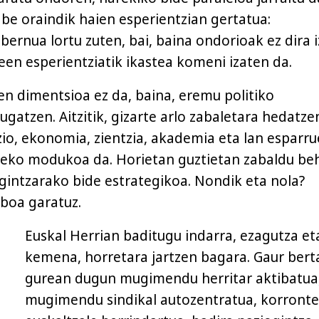
abe oraindik haien esperientzian gertatua:
bernua lortu zuten, bai, baina ondorioak ez dira 
een esperientziatik ikastea komeni izaten da.
en dimentsioa ez da, baina, eremu politiko
ugatzen. Aitzitik, gizarte arlo zabaletara hedatzen
io, ekonomia, zientzia, akademia eta lan esparr
zeko modukoa da. Horietan guztietan zabaldu be
gintzarako bide estrategikoa. Nondik eta nola?
iboa garatuz.
Euskal Herrian baditugu indarra, ezagutza et
kemena, horretara jartzen bagara. Gaur bert
gurean dugun mugimendu herritar aktibatua
mugimendu sindikal autozentratua, korronte