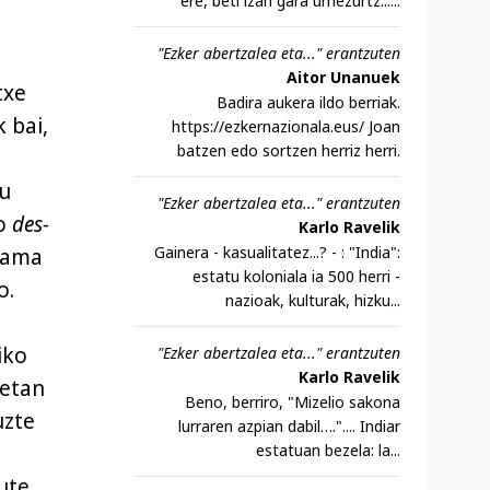
ere, beti izan gara umezurtz......
"Ezker abertzalea eta..." erantzuten
Aitor Unanuek
txe
Badira aukera ildo berriak.
 bai,
https://ezkernazionala.eus/ Joan
batzen edo sortzen herriz herri.
tu
"Ezker abertzalea eta..." erantzuten
ko
des-
Karlo Ravelik
Gainera - kasualitatez...? - : "India":
rama
estatu koloniala ia 500 herri -
o.
nazioak, kulturak, hizku...
iko
"Ezker abertzalea eta..." erantzuten
Karlo Ravelik
retan
Beno, berriro, "Mizelio sakona
uzte
lurraren azpian dabil….".... Indiar
estatuan bezela: la...
ute,