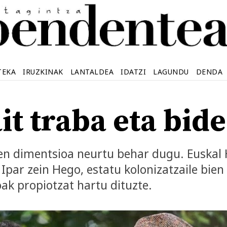
TEKA
IRUZKINAK
LANTALDEA
IDATZI
LAGUNDU
DENDA
t traba eta bide
en dimentsioa neurtu behar dugu. Euskal 
, Ipar zein Hego, estatu kolonizatzaile bi
oak propiotzat hartu dituzte.