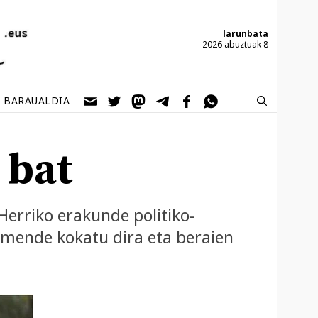
larunbata
2026 abuztuak 8
BARAUALDIA
 bat
Herriko erakunde politiko-
en mende kokatu dira eta beraien