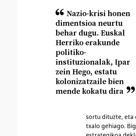
Nazio-krisi honen
dimentsioa neurtu
behar dugu. Euskal
Herriko erakunde
politiko-
instituzionalak, Ipar
zein Hego, estatu
kolonizatzaile bien
mende kokatu dira
sortu dituzte, eta
txalo gehiago. Bi
estrategikoa dekl