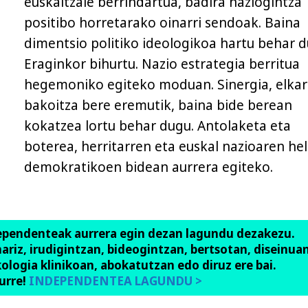
euskaltzale berrindartua, badira naziogintza
positibo horretarako oinarri sendoak. Baina
dimentsio politiko ideologikoa hartu behar d
Eraginkor bihurtu. Nazio estrategia berritua
hegemoniko egiteko moduan. Sinergia, elkar
bakoitza bere eremutik, baina bide berean
kokatzea lortu behar dugu. Antolaketa eta
boterea, herritarren eta euskal nazioaren he
demokratikoen bidean aurrera egiteko.
ependenteak aurrera egin dezan lagundu dezakezu.
anariz, irudigintzan, bideogintzan, bertsotan, diseinuan
ologia klinikoan, abokatutzan edo diruz ere bai.
urre!
INDEPENDENTEA LAGUNDU >