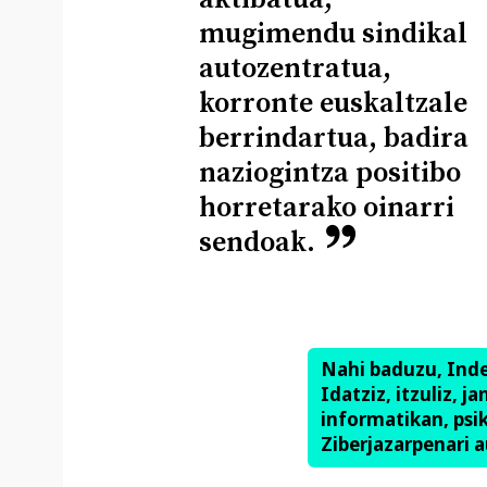
mugimendu sindikal
autozentratua,
korronte euskaltzale
berrindartua, badira
naziogintza positibo
horretarako oinarri
sendoak.
Nahi baduzu, Ind
Idatziz, itzuliz, j
informatikan, psik
Ziberjazarpenari a