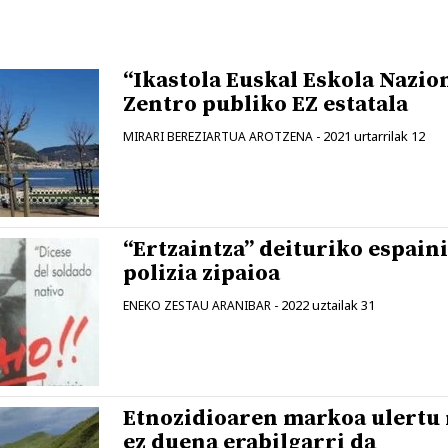
“Ikastola Euskal Eskola Nazio
Zentro publiko EZ estatala
2021 urtarrilak 12
MIRARI BEREZIARTUA AROTZENA
-
“Ertzaintza” deituriko espain
polizia zipaioa
2022 uztailak 31
ENEKO ZESTAU ARANIBAR
-
Etnozidioaren markoa ulertu
ez duena erabilgarri da