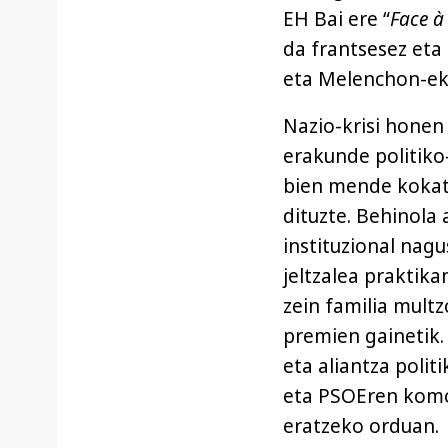
EH Bai ere “
Face à
da frantsesez eta
eta Melenchon-eki
Nazio-krisi honen
erakunde politiko-
bien mende kokatu
dituzte. Behinola 
instituzional nag
jeltzalea praktik
zein familia multz
premien gainetik. 
eta aliantza poli
eta PSOEren komo
eratzeko orduan.