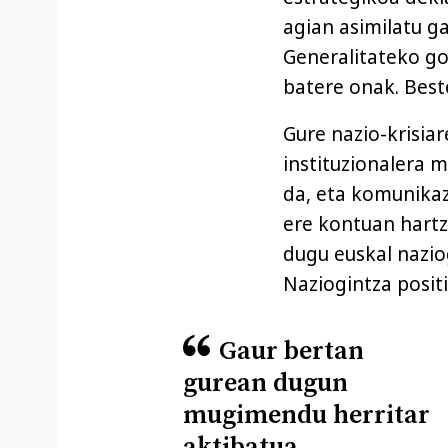
agian asimilatu g
Generalitateko go
batere onak. Best
Gure nazio-krisiar
instituzionalera m
da, eta komunikaz
ere kontuan hart
dugu euskal nazio
Naziogintza posit
Gaur bertan
gurean dugun
mugimendu herritar
aktibatua,