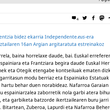
4
zentzia bidez ekarria Independente.
eus
-era
ztailaren 16an Argian argitaratuta estreinakoz
rela, baina horrelaxe daude, bai. Euskal errefere
 Espainiara eta Frantziara begira daude Euskal Her
nek eta Otegik etengabe kontseiluak ematen diz
arritasun modu berriaz eta Espainiako Estatuak
 hartu behar duen norabideaz. Nafarroa Garaian
u espainiarzalea zaborretik nola garbi atera bihu
 eta garbiketa batzorde ikertzailearen buru jarri 
. Bitartean, Zuberoa, Lapurdi eta Nafarroa Behe