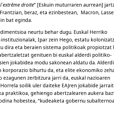
 l´extrême droite
” [Eskuin muturraren aurrean] jart
 Frantzian, beraz, eta ezinbestean, Macron, Lasse
n bat eginda.
 dimentsioa neurtu behar dugu. Euskal Herriko
instituzionalak, Ipar zein Hego, estatu kolonizatz
 dira eta beraien sistema politikoak propiotzat 
abertzaletzat genituen bi euskal alderdi politiko-
usien jokabidea modu sakonean aldatu da. Alderdi
an korporazio bihurtu da, eta elite ekonomiko zeh
o ezagunen zerbitzura jarri da, euskal nazioaren
Horrela soilik uler daiteke EAJren jokabide jarrai
tika praktikoa, gehiengo abertzalearen aukera baz
dina hobestea, “kudeaketa gobernu subalterno