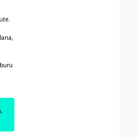
ute.
lana,
lburu
,