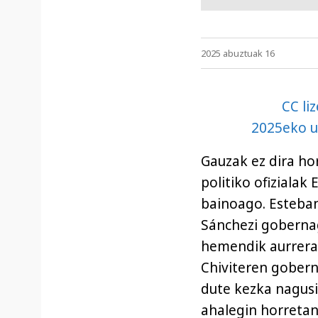
2025 abuztuak 16
CC li
2025eko u
Gauzak ez dira hor
politiko ofizialak
bainoago. Esteba
Sánchezi gobernag
hemendik aurrera
Chiviteren gobern
dute kezka nagusi,
ahalegin horretan