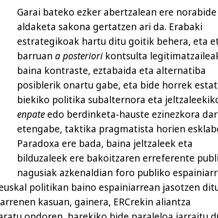
Garai bateko ezker abertzalean ere norabide
aldaketa sakona gertatzen ari da. Erabaki
estrategikoak hartu ditu goitik behera, eta e
barruan
a posteriori
kontsulta legitimatzaileak
baina kontraste, eztabaida eta alternatiba
posiblerik onartu gabe, eta bide horrek esta
biekiko politika subalternora eta jeltzaleeki
enpate
edo berdinketa-hauste ezinezkora da
etengabe, taktika pragmatista horien esklab
Paradoxa ere bada, baina jeltzaleek eta
bilduzaleek ere bakoitzaren erreferente publ
nagusiak azkenaldian foro publiko espainiar
 euskal politikan baino espainiarrean jasotzen dit
garrenen kasuan, gainera, ERCrekin aliantza
aratu ondoren, harekiko bide paraleloa jarraitu d