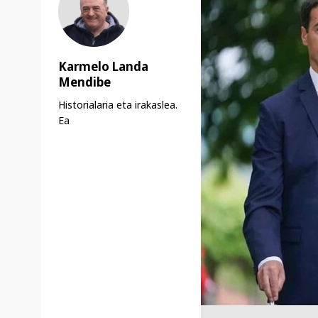
Karmelo Landa
Mendibe
Historialaria eta irakaslea.
Ea