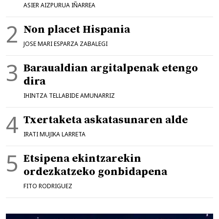
ASIER AIZPURUA IÑARREA
Non placet Hispania
JOSE MARI ESPARZA ZABALEGI
Baraualdian argitalpenak etengo
dira
IHINTZA TELLABIDE AMUNARRIZ
Txertaketa askatasunaren alde
IRATI MUJIKA LARRETA
Etsipena ekintzarekin
ordezkatzeko gonbidapena
FITO RODRIGUEZ