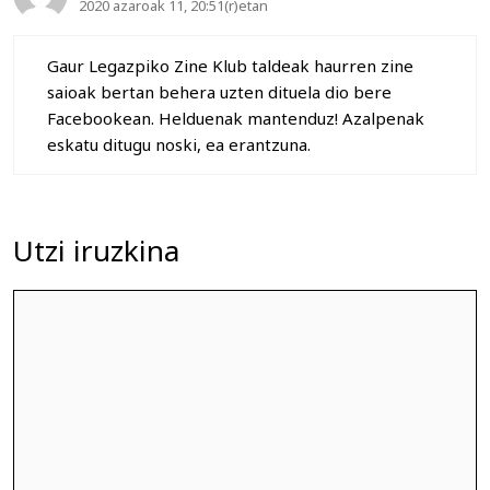
2020 azaroak 11, 20:51(r)etan
Gaur Legazpiko Zine Klub taldeak haurren zine
saioak bertan behera uzten dituela dio bere
Facebookean. Helduenak mantenduz! Azalpenak
eskatu ditugu noski, ea erantzuna.
Utzi iruzkina
Iruzkina