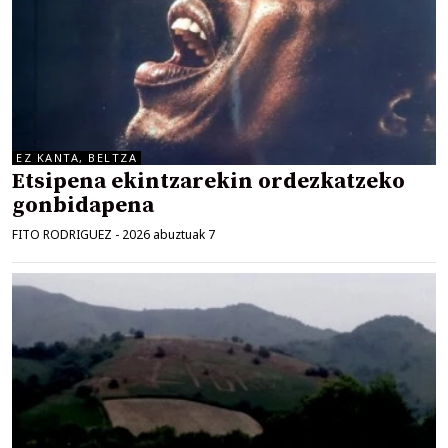
EZ KANTA, BELTZA
Etsipena ekintzarekin ordezkatzeko
gonbidapena
FITO RODRIGUEZ
-
2026 abuztuak 7