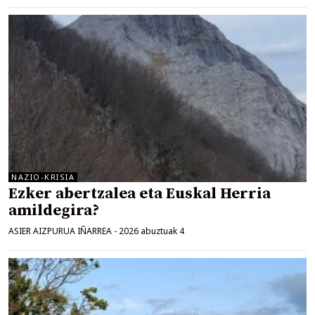
NAZIO-KRISIA
Ezker abertzalea eta Euskal Herria
amildegira?
ASIER AIZPURUA IÑARREA
-
2026 abuztuak 4