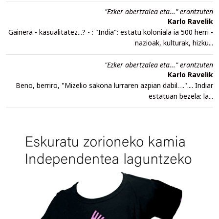
"Ezker abertzalea eta..." erantzuten
Karlo Ravelik
Gainera - kasualitatez...? - : "India": estatu koloniala ia 500 herri -
nazioak, kulturak, hizku...
"Ezker abertzalea eta..." erantzuten
Karlo Ravelik
Beno, berriro, "Mizelio sakona lurraren azpian dabil….".... Indiar
estatuan bezela: la...