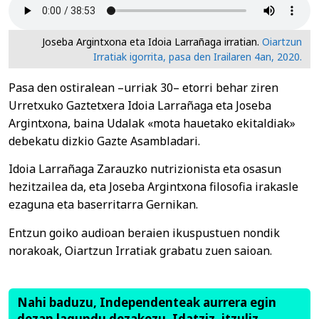
Joseba Argintxona eta Idoia Larrañaga irratian.
Oiartzun
Irratiak igorrita, pasa den Irailaren 4an, 2020.
Pasa den ostiralean –urriak 30– etorri behar ziren
Urretxuko Gaztetxera Idoia Larrañaga eta Joseba
Argintxona, baina Udalak «mota hauetako ekitaldiak»
debekatu dizkio Gazte Asambladari.
Idoia Larrañaga Zarauzko nutrizionista eta osasun
hezitzailea da, eta Joseba Argintxona filosofia irakasle
ezaguna eta baserritarra Gernikan.
Entzun goiko audioan beraien ikuspustuen nondik
norakoak, Oiartzun Irratiak grabatu zuen saioan.
Nahi baduzu, Independenteak aurrera egin
dezan lagundu dezakezu. Idatziz, itzuliz,