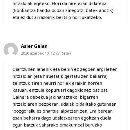
hitzaldiak egiteko. Hori da nire esan didatena
(konfiantza handia dudan zinegotzi batek ahotik)
eta ez dut arrazoirik bertsio hori ukatzeko.
Asier Galan
2020 azaroak 10, 12:27(r)etan
Oiartzunen lehenik eta behin ez zegoen argi lehen
hitzaldian (eta hiruetatik gertatu zen bakarra)
zeintzuk ziren neurri horiek eraikin horren
kasuan, entzule kopuruari dagokionez batipat.
Gainera debekua jakinarazteko, bigarren
hitzaldiaren bezperan, udalak bidalitako gutunean
‘bozgorailu ez onartua’ aipatzen zen. Era berean
esan beharra dago udaletxearen egoitzan duela
egun batzuk Saharako emakumeei buruzko