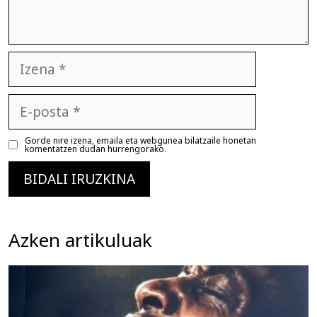
Izena
E-
posta
Gorde nire izena, emaila eta webgunea bilatzaile honetan
komentatzen dudan hurrengorako.
Azken artikuluak