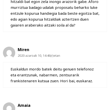
hitzaldi bat egon zela inongo arazorik gabe. Aforo
murriztua badago udalak proposatu beharko luke
entzule kopurua handiegia bada beste egoitza bat,
edo agian kopurua hitzaldiak aztertzen duen
gaiaren araberako aitzaki soila al da?
Miren
2020 azaroak 10, 14:46(r)etan
Euskaldun mordo batek deitu genuen telefonoz
eta erantzunak, nabarmen, zentsurarik
frankistenaren kutsua zuen. Hori bai, euskaraz.
Amaia