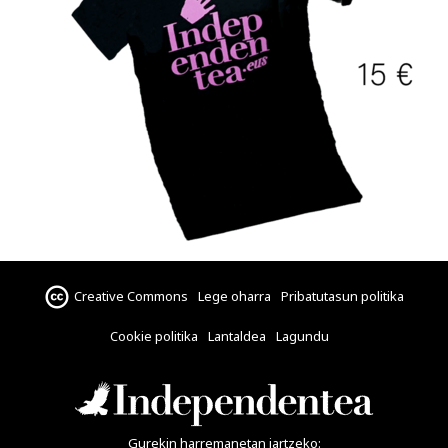
Creative Commons
Lege oharra
Pribatutasun politika
Cookie politika
Lantaldea
Lagundu
Gurekin harremanetan jartzeko: