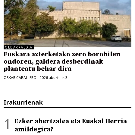
OLDARRALDIA
Euskara azterketako zero borobilen
ondoren, galdera desberdinak
planteatu behar dira
OSKAR CABALLERO
-
2026 abuztuak 3
Irakurrienak
Ezker abertzalea eta Euskal Herria
amildegira?