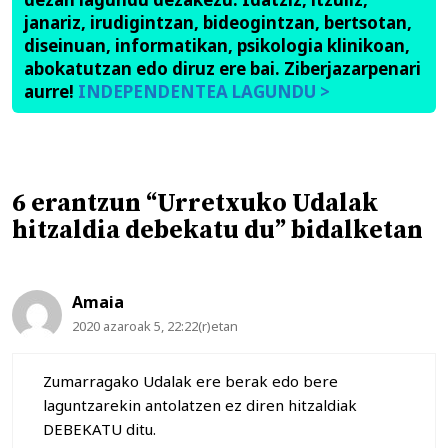
janariz, irudigintzan, bideogintzan, bertsotan,
diseinuan, informatikan, psikologia klinikoan,
abokatutzan edo diruz ere bai. Ziberjazarpenari
aurre!
INDEPENDENTEA LAGUNDU >
6 erantzun “Urretxuko Udalak
hitzaldia debekatu du” bidalketan
Amaia
2020 azaroak 5, 22:22(r)etan
Zumarragako Udalak ere berak edo bere
laguntzarekin antolatzen ez diren hitzaldiak
DEBEKATU ditu.