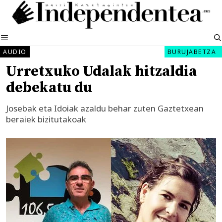
Edukira
salto
egin
MENUA
AUDIO
BURUJABETZA
Urretxuko Udalak hitzaldia
debekatu du
Josebak eta Idoiak azaldu behar zuten Gaztetxean
beraiek bizitutakoak