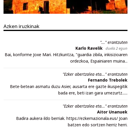
Azken iruzkinak
"..." erantzuten
Karlo Ravelik
duela 2 egun
Bai, konforme Joxe Mari. Hitzkuntza, "guardia zibila, inkisizioaren
ordezkoa, Espainiaren muina...
"Ezker abertzalea eta..." erantzuten
Fernando Trebolek
Bete-betean asmatu duzu Asier, ausarta ere gazte ikuspegitik
bada ere, beti izan gara umezurtz......
"Ezker abertzalea eta..." erantzuten
Aitor Unanuek
Badira aukera ildo berriak. https://ezkernazionala.eus/ Joan
batzen edo sortzen herriz herri.