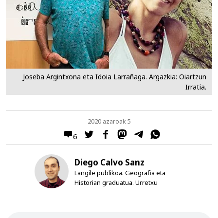
Joseba Argintxona eta Idoia Larrañaga. Argazkia: Oiartzun
Irratia.
2020 azaroak 5
6
Diego Calvo Sanz
Langile publikoa. Geografia eta
Historian graduatua. Urretxu