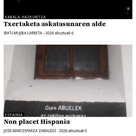
KABALA-HAZKUNTZA
Txertaketa askatasunaren alde
IRATI MUJIKA LARRETA
-
2026 abuztuak 6
ESPAINIA
Non placet Hispania
JOSE MARI ESPARZA ZABALEGI
-
2026 abuztuak 5