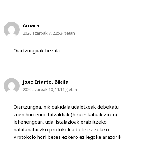
Ainara
2020 azaroak 7, 22:53(r)etan
Oiartzungoak bezala.
joxe Iriarte, Bikila
2020 azaroak 10, 11:11(r)etan
Oiartzungoa, nik dakidala udaletxeak debekatu
zuen hurrengo hitzaldiak (hiru eskatuak ziren)
lehenengoan, udal istalazioak erabiltzeko
nahitanahiezko protokoloa bete ez zelako.
Protokolo hori betez ezkero ez legoke arazorik