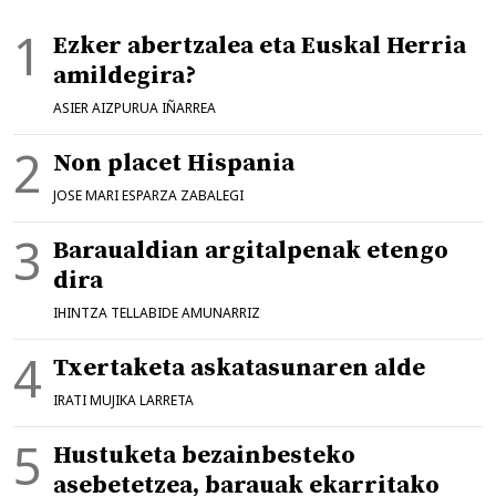
Ezker abertzalea eta Euskal Herria
amildegira?
ASIER AIZPURUA IÑARREA
Non placet Hispania
JOSE MARI ESPARZA ZABALEGI
Baraualdian argitalpenak etengo
dira
IHINTZA TELLABIDE AMUNARRIZ
Txertaketa askatasunaren alde
IRATI MUJIKA LARRETA
Hustuketa bezainbesteko
asebetetzea, barauak ekarritako