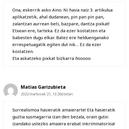
Ona, eskerrik asko Aino. Ni hasia naiz 3. artikulua
aplikatzetik, ahal dudanean, pin pan pin pan,
zalantzan aurrean beti, bazpare, dantza pixkat!
Etxean ere, tarteka. Ez da ezer kostatzen eta
babesten dugu elkar. Batez ere helduenganako
errespetuagatik egiten dut nik… Ez da ezer
kostatzen.
Eta askatzeko pixkat bizkarra ñooooo
Matias Garizubieta
2022 martxoak 21, 13:26(r)etan
Surrealismoa hasieratik amaierarte! Eta hasieratik
guztia susmagarria izan den bezala, orain gutxi
izandako ustezko amaiera erabat inkriminatorioa!