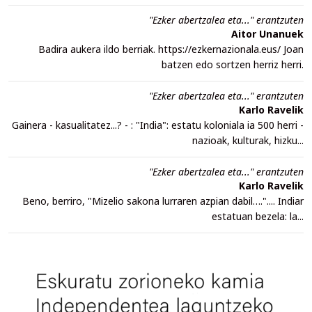
"Ezker abertzalea eta..." erantzuten
Aitor Unanuek
Badira aukera ildo berriak. https://ezkernazionala.eus/ Joan
batzen edo sortzen herriz herri.
"Ezker abertzalea eta..." erantzuten
Karlo Ravelik
Gainera - kasualitatez...? - : "India": estatu koloniala ia 500 herri -
nazioak, kulturak, hizku...
"Ezker abertzalea eta..." erantzuten
Karlo Ravelik
Beno, berriro, "Mizelio sakona lurraren azpian dabil….".... Indiar
estatuan bezela: la...