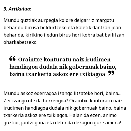
3. Artikulua:
Mundu guztiak aurpegia kolore deigarriz margotu
behar du birusa beldurtzeko eta kaletik dantzan joan
behar da, kirikino iledun birus hori kobra bat bailitzan
oharkabetzeko.
Oraintxe konturatu naiz irudimen
handiagoa dudala nik gobernuak baino,
baina txarkeria askoz ere txikiagoa
Mundu askoz ederragoa izango litzateke hori, baina…
Zer izango ote da hurrengoa? Oraintxe konturatu naiz
irudimen handiagoa dudala nik gobernuak baino, baina
txarkeria askoz ere txikiagoa. Halan da ezen, animo
guztioi, jantzi gona eta defenda dezagun gure amona!