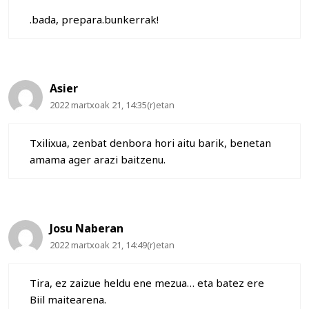
.bada, prepara.bunkerrak!
Asier
2022 martxoak 21, 14:35(r)etan
Txilixua, zenbat denbora hori aitu barik, benetan
amama ager arazi baitzenu.
Josu Naberan
2022 martxoak 21, 14:49(r)etan
Tira, ez zaizue heldu ene mezua… eta batez ere
Biil maitearena.