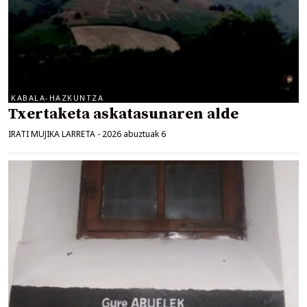
KABALA-HAZKUNTZA
Txertaketa askatasunaren alde
IRATI MUJIKA LARRETA
-
2026 abuztuak 6