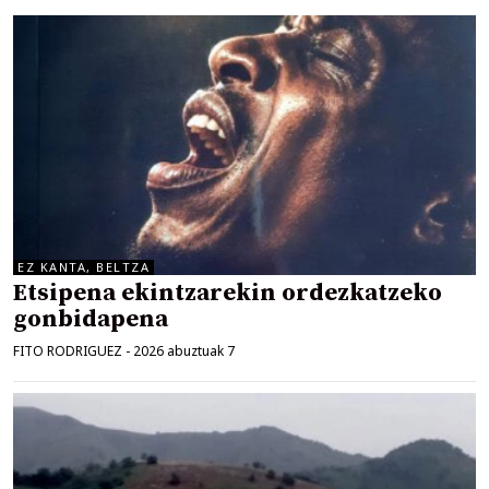
EZ KANTA, BELTZA
Etsipena ekintzarekin ordezkatzeko
gonbidapena
FITO RODRIGUEZ
-
2026 abuztuak 7