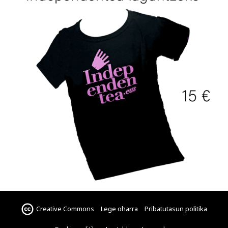
Creative Commons
Lege oharra
Pribatutasun politika