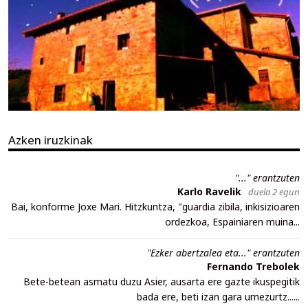
Azken iruzkinak
"..." erantzuten
Karlo Ravelik
duela 2 egun
Bai, konforme Joxe Mari. Hitzkuntza, "guardia zibila, inkisizioaren
ordezkoa, Espainiaren muina...
"Ezker abertzalea eta..." erantzuten
Fernando Trebolek
Bete-betean asmatu duzu Asier, ausarta ere gazte ikuspegitik
bada ere, beti izan gara umezurtz......