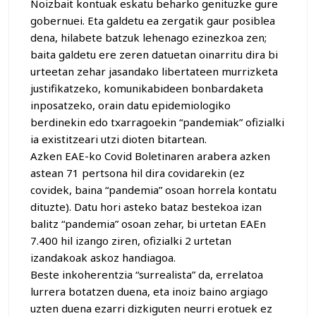
Noizbait kontuak eskatu beharko genituzke gure
gobernuei. Eta galdetu ea zergatik gaur posiblea
dena, hilabete batzuk lehenago ezinezkoa zen;
baita galdetu ere zeren datuetan oinarritu dira bi
urteetan zehar jasandako libertateen murrizketa
justifikatzeko, komunikabideen bonbardaketa
inposatzeko, orain datu epidemiologiko
berdinekin edo txarragoekin “pandemiak” ofizialki
ia existitzeari utzi dioten bitartean.
Azken EAE-ko Covid Boletinaren arabera azken
astean 71 pertsona hil dira covidarekin (ez
covidek, baina “pandemia” osoan horrela kontatu
dituzte). Datu hori asteko bataz bestekoa izan
balitz “pandemia” osoan zehar, bi urtetan EAEn
7.400 hil izango ziren, ofizialki 2 urtetan
izandakoak askoz handiagoa.
Beste inkoherentzia “surrealista” da, errelatoa
lurrera botatzen duena, eta inoiz baino argiago
uzten duena ezarri dizkiguten neurri erotuek ez