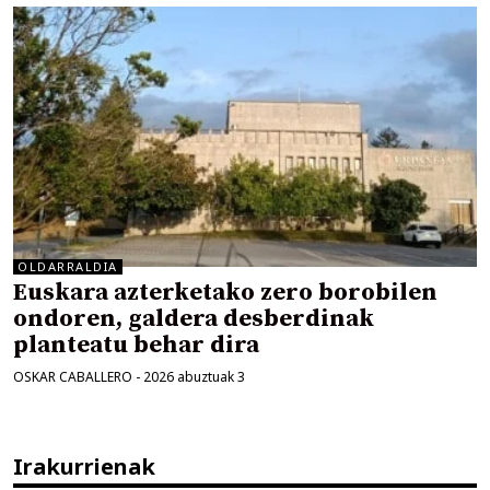
OLDARRALDIA
Euskara azterketako zero borobilen
ondoren, galdera desberdinak
planteatu behar dira
OSKAR CABALLERO
-
2026 abuztuak 3
Irakurrienak