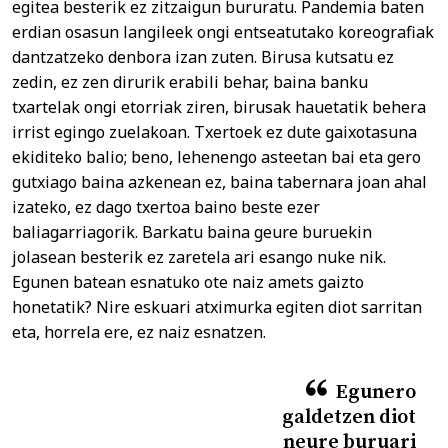
egitea besterik ez zitzaigun bururatu. Pandemia baten
erdian osasun langileek ongi entseatutako koreografiak
dantzatzeko denbora izan zuten. Birusa kutsatu ez
zedin, ez zen dirurik erabili behar, baina banku
txartelak ongi etorriak ziren, birusak hauetatik behera
irrist egingo zuelakoan. Txertoek ez dute gaixotasuna
ekiditeko balio; beno, lehenengo asteetan bai eta gero
gutxiago baina azkenean ez, baina tabernara joan ahal
izateko, ez dago txertoa baino beste ezer
baliagarriagorik. Barkatu baina geure buruekin
jolasean besterik ez zaretela ari esango nuke nik.
Egunen batean esnatuko ote naiz amets gaizto
honetatik? Nire eskuari atximurka egiten diot sarritan
eta, horrela ere, ez naiz esnatzen.
Egunero
galdetzen diot
neure buruari