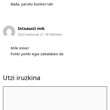
Bada, paratu bunkerrak!
Intxausti mik
2022 martxoak 21, 18:19(r)etan
Mile esker
Poliki poliki egia zabalduko da
Utzi iruzkina
Iruzkina