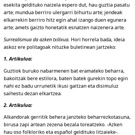
esekita geldituko naizela espero dut, hau guztia pasatu
arte; mundua berriro ulergarri bihurtu arte; jendeak
elkarrekin berriro hitz egin ahal izango duen egunera
arte; amets gaizto honetatik esnatzen naizenera arte.
Surrealismua da azken txilixua.
Hori horrela bada, ideia
askoz ere politagoak nituzke buletinean jartzeko:
1. Artikulua:
Guztiok buruko nabarmenen bat eramateko beharra,
bakoitzak bere estilora, baten batek gurekin topo egin
nahi ez badu urrunetik ikusi gaitzan eta disimuluz
saihestu dezan elkartzea.
2. Artikulua:
Alkandorak gerritik behera janzteko beharrezkotasuna,
birusa zapi artean zezena bezala toreatzeko. -Azken
hau oso folkloriko eta español geldituko litzaieke-.