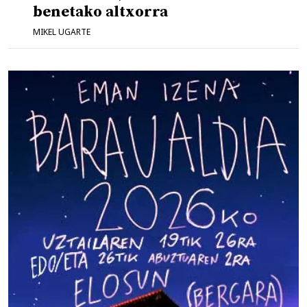
benetako altxorra
MIKEL UGARTE