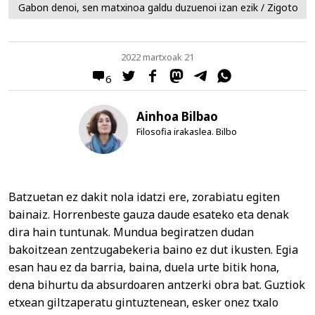
Gabon denoi, sen matxinoa galdu duzuenoi izan ezik / Zigoto
2022 martxoak 21
6
Ainhoa Bilbao
Filosofia irakaslea. Bilbo
Batzuetan ez dakit nola idatzi ere, zorabiatu egiten
bainaiz. Horrenbeste gauza daude esateko eta denak
dira hain tuntunak. Mundua begiratzen dudan
bakoitzean zentzugabekeria baino ez dut ikusten. Egia
esan hau ez da barria, baina, duela urte bitik hona,
dena bihurtu da absurdoaren antzerki obra bat. Guztiok
etxean giltzaperatu gintuztenean, esker onez txalo