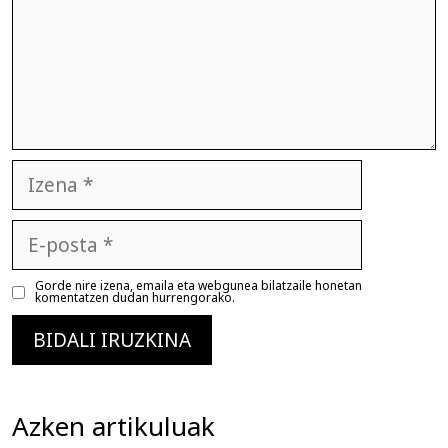
Izena
E-
posta
Gorde nire izena, emaila eta webgunea bilatzaile honetan
komentatzen dudan hurrengorako.
Azken artikuluak