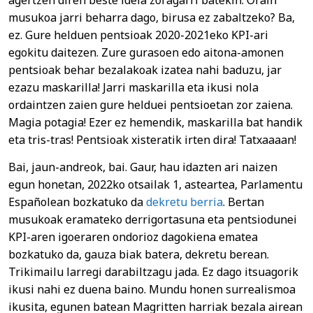
agertzen diren beste ideia zoragarri batekin. Orain
musukoa jarri beharra dago, birusa ez zabaltzeko? Ba,
ez. Gure helduen pentsioak 2020-2021eko KPI-ari
egokitu daitezen. Zure gurasoen edo aitona-amonen
pentsioak behar bezalakoak izatea nahi baduzu, jar
ezazu maskarilla! Jarri maskarilla eta ikusi nola
ordaintzen zaien gure helduei pentsioetan zor zaiena.
Magia potagia! Ezer ez hemendik, maskarilla bat handik
eta tris-tras! Pentsioak xisteratik irten dira! Tatxaaaan!
Bai, jaun-andreok, bai. Gaur, hau idazten ari naizen
egun honetan, 2022ko otsailak 1, asteartea, Parlamentu
Españolean bozkatuko da
dekretu berria
. Bertan
musukoak eramateko derrigortasuna eta pentsiodunei
KPI-aren igoeraren ondorioz dagokiena ematea
bozkatuko da, gauza biak batera, dekretu berean.
Trikimailu larregi darabiltzagu jada. Ez dago itsuagorik
ikusi nahi ez duena baino. Mundu honen surrealismoa
ikusita, egunen batean Magritten harriak bezala airean