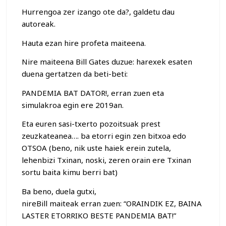
Hurrengoa zer izango ote da?, galdetu dau
autoreak.
Hauta ezan hire profeta maiteena.
Nire maiteena Bill Gates duzue: harexek esaten
duena gertatzen da beti-beti:
PANDEMIA BAT DATOR!, erran zuen eta
simulakroa egin ere 2019an.
Eta euren sasi-txerto pozoitsuak prest
zeuzkateanea…. ba etorri egin zen bitxoa edo
OTSOA (beno, nik uste haiek erein zutela,
lehenbizi Txinan, noski, zeren orain ere Txinan
sortu baita kimu berri bat)
Ba beno, duela gutxi,
nireBill maiteak erran zuen: “ORAINDIK EZ, BAINA
LASTER ETORRIKO BESTE PANDEMIA BAT!”