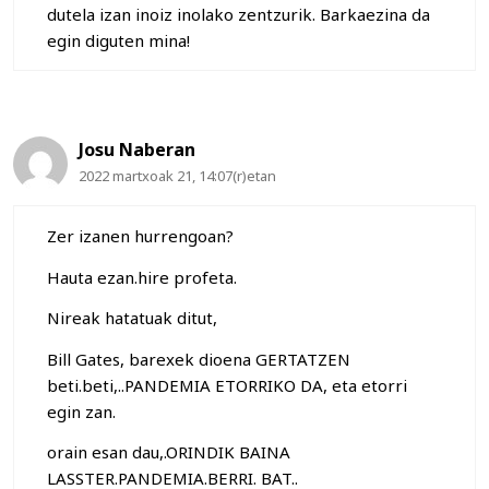
dutela izan inoiz inolako zentzurik. Barkaezina da
egin diguten mina!
Josu Naberan
2022 martxoak 21, 14:07(r)etan
Zer izanen hurrengoan?
Hauta ezan.hire profeta.
Nireak hatatuak ditut,
Bill Gates, barexek dioena GERTATZEN
beti.beti,..PANDEMIA ETORRIKO DA, eta etorri
egin zan.
orain esan dau,.ORINDIK BAINA
LASSTER.PANDEMIA.BERRI. BAT..