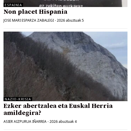
ESPAINIA
Non placet Hispania
JOSE MARI ESPARZA ZABALEGI
-
2026 abuztuak 5
NAZIO-KRISIA
Ezker abertzalea eta Euskal Herria
amildegira?
ASIER AIZPURUA IÑARREA
-
2026 abuztuak 4