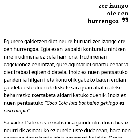
zer izango
ote den
hurrengoa
Egunero galdetzen diot neure buruari zer izango ote
den hurrengoa. Egia esan, aspaldi konturatu nintzen
nire irudimena ez zela hain ona. Irudimenari
dagokionez behintzat, gure agintariei onartu beharra
diet irabazi egiten didatela. Inoiz ez nuen pentsatuko
pandemia hilgarri eta kontrolik gabeko baten erdian
gaudela uste duenak diskotekara joan ahal izateko
beharrezko txertaketa aldarrikatuko zuenik. Inoiz ez
nuen pentsatuko
“Coca Cola lata bat baino gehiago
ez
dela utopia”.
Salvador Daliren surrealismoa gaindituko duen beste
neurririk asmatuko ez dutela uste dudanean, hara non