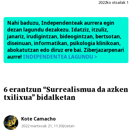
2022ko otsailak 1
Nahi baduzu, Independenteak aurrera egin
dezan lagundu dezakezu. Idatziz, itzuliz,
janariz, irudigintzan, bideogintzan, bertsotan,
diseinuan, informatikan, psikologia klinikoan,
abokatutzan edo diruz ere bai. Ziberjazarpenari
aurre!
INDEPENDENTEA LAGUNDU >
6 erantzun “Surrealismua da azken
txilixua” bidalketan
Kote Camacho
2022 martxoak 21, 11:30(r)etan