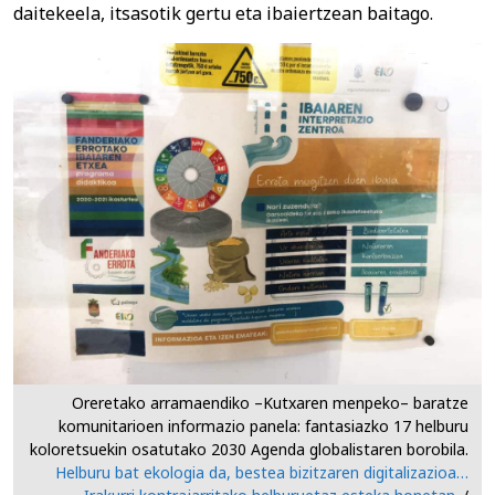
daitekeela, itsasotik gertu eta ibaiertzean baitago.
Oreretako arramaendiko –Kutxaren menpeko– baratze
komunitarioen informazio panela: fantasiazko 17 helburu
koloretsuekin osatutako 2030 Agenda globalistaren borobila.
Helburu bat ekologia da, bestea bizitzaren digitalizazioa…