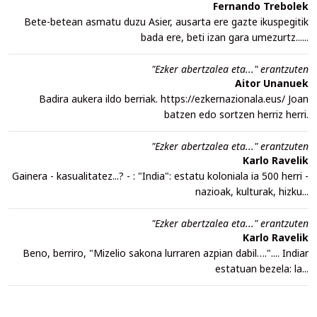
Fernando Trebolek
Bete-betean asmatu duzu Asier, ausarta ere gazte ikuspegitik
bada ere, beti izan gara umezurtz......
"Ezker abertzalea eta..." erantzuten
Aitor Unanuek
Badira aukera ildo berriak. https://ezkernazionala.eus/ Joan
batzen edo sortzen herriz herri.
"Ezker abertzalea eta..." erantzuten
Karlo Ravelik
Gainera - kasualitatez...? - : "India": estatu koloniala ia 500 herri -
nazioak, kulturak, hizku...
"Ezker abertzalea eta..." erantzuten
Karlo Ravelik
Beno, berriro, "Mizelio sakona lurraren azpian dabil….".... Indiar
estatuan bezela: la...