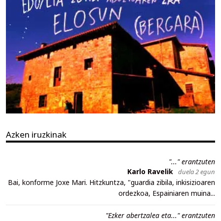
Azken iruzkinak
"..." erantzuten
Karlo Ravelik
duela 2 egun
Bai, konforme Joxe Mari. Hitzkuntza, "guardia zibila, inkisizioaren
ordezkoa, Espainiaren muina...
"Ezker abertzalea eta..." erantzuten