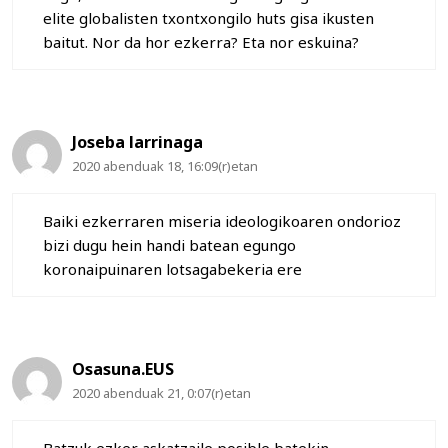
elite globalisten txontxongilo huts gisa ikusten
baitut. Nor da hor ezkerra? Eta nor eskuina?
Joseba larrinaga
2020 abenduak 18, 16:09(r)etan
Baiki ezkerraren miseria ideologikoaren ondorioz
bizi dugu hein handi batean egungo
koronaipuinaren lotsagabekeria ere
Osasuna.EUS
2020 abenduak 21, 0:07(r)etan