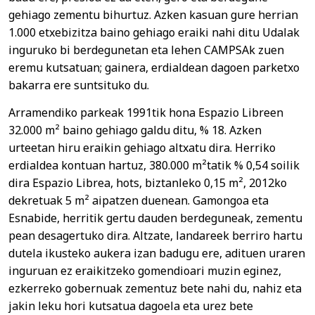
gehiago zementu bihurtuz. Azken kasuan gure herrian
1.000 etxebizitza baino gehiago eraiki nahi ditu Udalak
inguruko bi berdegunetan eta lehen CAMPSAk zuen
eremu kutsatuan; gainera, erdialdean dagoen parketxo
bakarra ere suntsituko du.
Arramendiko parkeak 1991tik hona Espazio Libreen
32.000 m² baino gehiago galdu ditu, % 18. Azken
urteetan hiru eraikin gehiago altxatu dira. Herriko
erdialdea kontuan hartuz, 380.000 m²tatik % 0,54 soilik
dira Espazio Librea, hots, biztanleko 0,15 m², 2012ko
dekretuak 5 m² aipatzen duenean. Gamongoa eta
Esnabide, herritik gertu dauden berdeguneak, zementu
pean desagertuko dira. Altzate, landareek berriro hartu
dutela ikusteko aukera izan badugu ere, adituen uraren
inguruan ez eraikitzeko gomendioari muzin eginez,
ezkerreko gobernuak zementuz bete nahi du, nahiz eta
jakin leku hori kutsatua dagoela eta urez bete