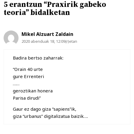
5 erantzun “Praxirik gabeko
teoria” bidalketan
Mikel Alzuart Zaldain
2020 abenduak 18, 12:09(r)etan
Badira bertso zaharrak:
“Orain 40 urte
gure Errenteri
……
geroztikan honera
Parisa dirudi”
Gaur ez dago giza “sapiens”ik,
giza “urbanus” digitalizatua baizik….