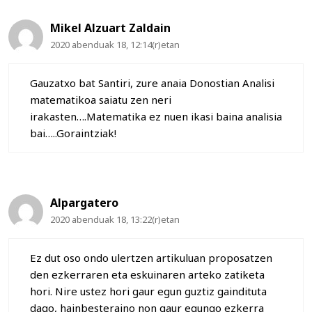
Mikel Alzuart Zaldain
2020 abenduak 18, 12:14(r)etan
Gauzatxo bat Santiri, zure anaia Donostian Analisi
matematikoa saiatu zen neri
irakasten….Matematika ez nuen ikasi baina analisia
bai…..Goraintziak!
Alpargatero
2020 abenduak 18, 13:22(r)etan
Ez dut oso ondo ulertzen artikuluan proposatzen
den ezkerraren eta eskuinaren arteko zatiketa
hori. Nire ustez hori gaur egun guztiz gaindituta
dago, hainbesteraino non gaur egungo ezkerra