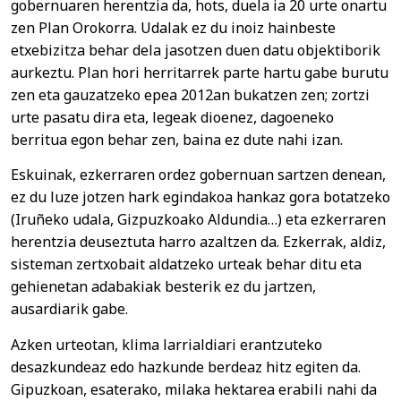
gobernuaren herentzia da, hots, duela ia 20 urte onartu
zen Plan Orokorra. Udalak ez du inoiz hainbeste
etxebizitza behar dela jasotzen duen datu objektiborik
aurkeztu. Plan hori herritarrek parte hartu gabe burutu
zen eta gauzatzeko epea 2012an bukatzen zen; zortzi
urte pasatu dira eta, legeak dioenez, dagoeneko
berritua egon behar zen, baina ez dute nahi izan.
Eskuinak, ezkerraren ordez gobernuan sartzen denean,
ez du luze jotzen hark egindakoa hankaz gora botatzeko
(Iruñeko udala, Gizpuzkoako Aldundia…) eta ezkerraren
herentzia deuseztuta harro azaltzen da. Ezkerrak, aldiz,
sisteman zertxobait aldatzeko urteak behar ditu eta
gehienetan adabakiak besterik ez du jartzen,
ausardiarik gabe.
Azken urteotan, klima larrialdiari erantzuteko
desazkundeaz edo hazkunde berdeaz hitz egiten da.
Gipuzkoan, esaterako, milaka hektarea erabili nahi da