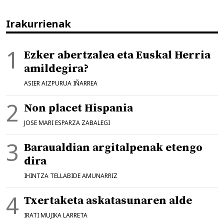
Irakurrienak
Ezker abertzalea eta Euskal Herria
amildegira?
ASIER AIZPURUA IÑARREA
Non placet Hispania
JOSE MARI ESPARZA ZABALEGI
Baraualdian argitalpenak etengo
dira
IHINTZA TELLABIDE AMUNARRIZ
Txertaketa askatasunaren alde
IRATI MUJIKA LARRETA