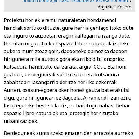
Irakurri kontrajarritako helburuetaz esteka honetan.
/
Argazkia: Koteto
Proiektu horiek eremu naturaletan hondamendi
handiak sortuko dituzte, gure herria gehiago itoko dute
eta inguruko auzoetan eragin kaltegarria izango dute.
Herritarroi gozatzeko Espazio Libre naturalak izateko
aukera murrizteaz gain, dagoeneko gainezka dagoen
hirigunera mila autotik gora ekarriko ditu; ondorioz,
kutsadura handituko da: zarata, argia, CO
… Eta honi
2
guztiari, berdeguneak suntsitzeari eta kutsadura
zabaltzeari jasangarria deritzo herriko ezkerrak.
Aurten, osasun-egoera oker honek gauza bat erakutsi
digu, gure hirigunean ez dagoela, Arramendi izan ezik,
lasai egoteko beste lekurik, ez baititugu nahasi behar
espazio libre naturalak eta lorategiz hornitutako
urbanizazioak.
Berdeguneak suntsitzeko ematen den arrazoia aurreko