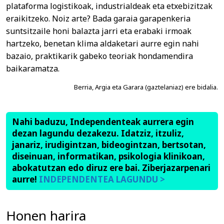
plataforma logistikoak, industrialdeak eta etxebizitzak
eraikitzeko. Noiz arte? Bada garaia garapenkeria
suntsitzaile honi balazta jarri eta erabaki irmoak
hartzeko, benetan klima aldaketari aurre egin nahi
bazaio, praktikarik gabeko teoriak hondamendira
baikaramatza.
Berria, Argia eta Garara (gaztelaniaz) ere bidalia.
Nahi baduzu, Independenteak aurrera egin
dezan lagundu dezakezu. Idatziz, itzuliz,
janariz, irudigintzan, bideogintzan, bertsotan,
diseinuan, informatikan, psikologia klinikoan,
abokatutzan edo diruz ere bai. Ziberjazarpenari
aurre!
INDEPENDENTEA LAGUNDU >
Honen harira