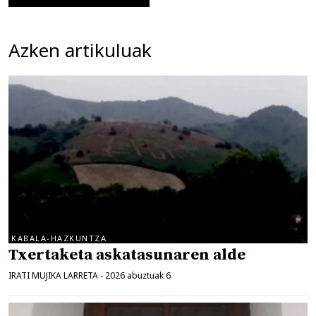
Azken artikuluak
KABALA-HAZKUNTZA
Txertaketa askatasunaren alde
IRATI MUJIKA LARRETA
-
2026 abuztuak 6