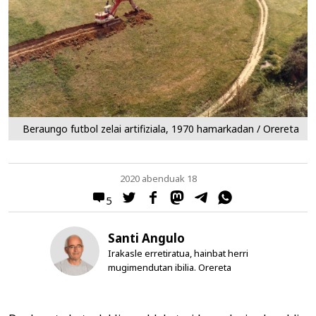
Beraungo futbol zelai artifiziala, 1970 hamarkadan / Orereta
2020 abenduak 18
5
Santi Angulo
Irakasle erretiratua, hainbat herri
mugimendutan ibilia. Orereta