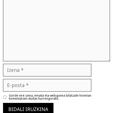
Iruzkina
Izena
E-
posta
Gorde nire izena, emaila eta webgunea bilatzaile honetan
komentatzen dudan hurrengorako.