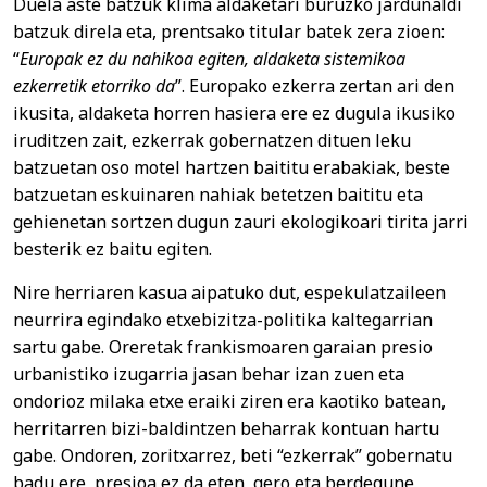
Duela aste batzuk klima aldaketari buruzko jardunaldi
batzuk direla eta, prentsako titular batek zera zioen:
“
Europak ez du nahikoa egiten, aldaketa sistemikoa
ezkerretik etorriko da
”. Europako ezkerra zertan ari den
ikusita, aldaketa horren hasiera ere ez dugula ikusiko
iruditzen zait, ezkerrak gobernatzen dituen leku
batzuetan oso motel hartzen baititu erabakiak, beste
batzuetan eskuinaren nahiak betetzen baititu eta
gehienetan sortzen dugun zauri ekologikoari tirita jarri
besterik ez baitu egiten.
Nire herriaren kasua aipatuko dut, espekulatzaileen
neurrira egindako etxebizitza-politika kaltegarrian
sartu gabe. Oreretak frankismoaren garaian presio
urbanistiko izugarria jasan behar izan zuen eta
ondorioz milaka etxe eraiki ziren era kaotiko batean,
herritarren bizi-baldintzen beharrak kontuan hartu
gabe. Ondoren, zoritxarrez, beti “ezkerrak” gobernatu
badu ere, presioa ez da eten, gero eta berdegune