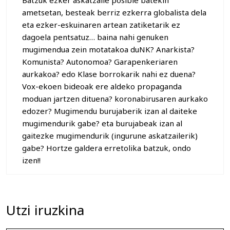
Batzuk ezker askatzaile posible batekin
ametsetan, besteak berriz ezkerra globalista dela
eta ezker-eskuinaren artean zatiketarik ez
dagoela pentsatuz… baina nahi genuken
mugimendua zein motatakoa duNK? Anarkista?
Komunista? Autonomoa? Garapenkeriaren
aurkakoa? edo Klase borrokarik nahi ez duena?
Vox-ekoen bideoak ere aldeko propaganda
moduan jartzen dituena? koronabirusaren aurkako
edozer? Mugimendu burujaberik izan al daiteke
mugimendurik gabe? eta burujabeak izan al
gaitezke mugimendurik (ingurune askatzailerik)
gabe? Hortze galdera erretolika batzuk, ondo
izen!!
Utzi iruzkina