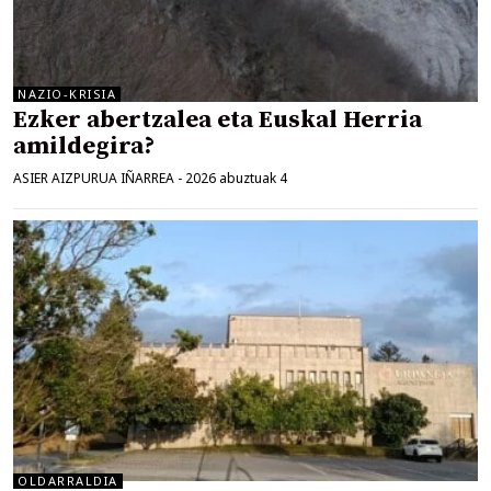
NAZIO-KRISIA
Ezker abertzalea eta Euskal Herria
amildegira?
ASIER AIZPURUA IÑARREA
-
2026 abuztuak 4
OLDARRALDIA