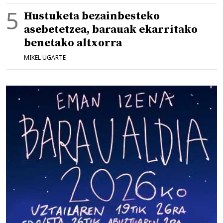
Hustuketa bezainbesteko
asebetetzea, barauak ekarritako
benetako altxorra
MIKEL UGARTE