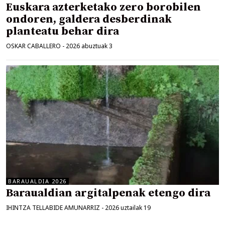
Euskara azterketako zero borobilen
ondoren, galdera desberdinak
planteatu behar dira
OSKAR CABALLERO
-
2026 abuztuak 3
BARAUALDIA 2026
Baraualdian argitalpenak etengo dira
IHINTZA TELLABIDE AMUNARRIZ
-
2026 uztailak 19