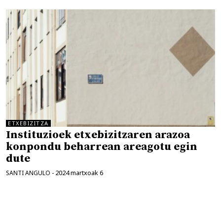
ETXEBIZITZA
Instituzioek etxebizitzaren arazoa
konpondu beharrean areagotu egin
dute
2024 martxoak 6
SANTI ANGULO
-