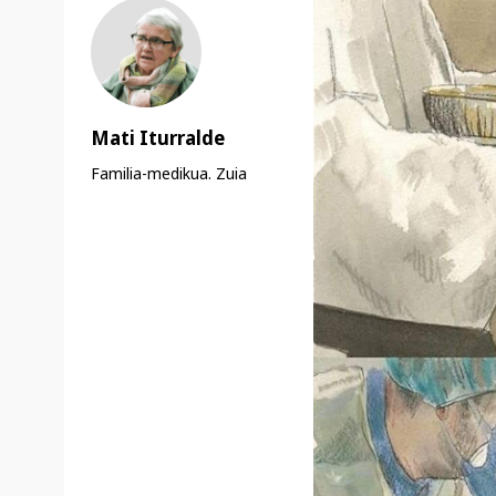
Mati Iturralde
Familia-medikua. Zuia