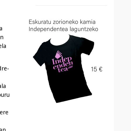
a
en
ela
dre-
ala
buru
 ere
an,