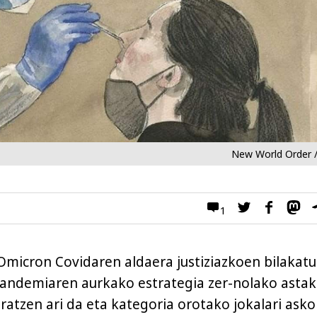
New World Order /
1
micron Covidaren aldaera justiziazkoen bilakatu
andemiaren aurkako estrategia zer-nolako astak
ratzen ari da eta kategoria orotako jokalari asko