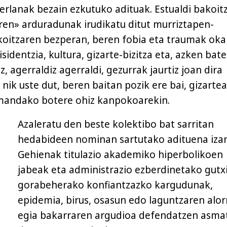
terlanak bezain ezkutuko adituak. Estualdi bakoit
en» arduradunak irudikatu ditut murriztapen-
koitzaren bezperan, beren fobia eta traumak oka
isidentzia, kultura, gizarte-bizitza eta, azken bat
z, agerraldiz agerraldi, gezurrak jaurtiz joan dira
, nik uste dut, beren baitan pozik ere bai, gizarte
emandako botere ohiz kanpokoarekin.
Azaleratu den beste kolektibo bat sarritan
hedabideen nominan sartutako adituena izan
Gehienak titulazio akademiko hiperbolikoen
jabeak eta administrazio ezberdinetako gutx
gorabeherako konfiantzazko kargudunak,
epidemia, birus, osasun edo laguntzaren alo
egia bakarraren argudioa defendatzen asma