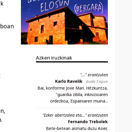
ak
alboan
Azken iruzkinak
k
"..." erantzuten
Karlo Ravelik
duela 3 egun
Bai, konforme Joxe Mari. Hitzkuntza,
"guardia zibila, inkisizioaren
ordezkoa, Espainiaren muina...
n,
"Ezker abertzalea eta..." erantzuten
.
Fernando Trebolek
Bete-betean asmatu duzu Asier,