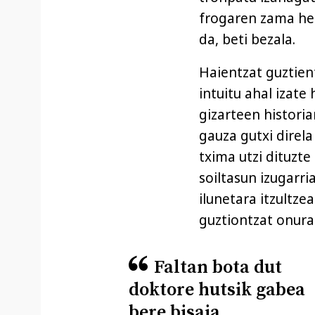
frogaren zama he
da, beti bezala.
Haientzat guztie
intuitu ahal izate 
gizarteen histori
gauza gutxi direla
txima utzi dituzt
soiltasun izugarri
ilunetara itzultzea
guztiontzat onurag
Faltan bota dut
doktore hutsik gabea
bere bisaia