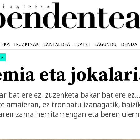
TEKA
IRUZKINAK
LANTALDEA
IDATZI
LAGUNDU
DENDA
RA
mia eta jokalar
ar bat ere ez, zuzenketa bakar bat ere ez…
te amaieran, ez tronpatu izanagatik, baiz
aren zama herritarrengan eta beren uler