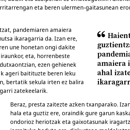
rritarrengan eta beren ulermen-gaitasunean ero
ntzat, pandemiaren amaiera
Haien
hutsa ikaragarria da. Izan ere,
guztientz
aren une honetan ongi dakite
pandemi
 iraunkor, eta, horrenbeste
amaiera i
e dutxaontzian, ezen gehienek
ahal izat
ak ageri baitituzte beren leku
ikaragarr
n, bertatik sekula irten ez balira
arri zatekeelarik.
Beraz, presta zaitezte azken txanparako. Izan
hala eta guztiz ere, oraindik gure garun kask
ondorioz heriotzak eta gaixotasunak iragart