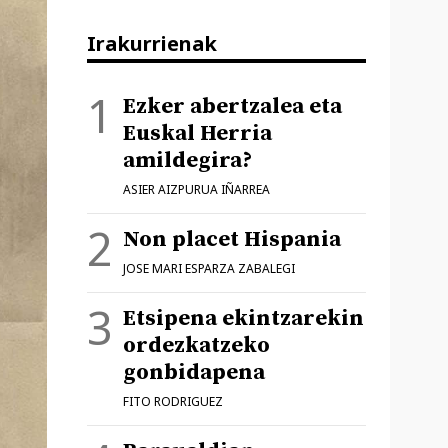
Irakurrienak
Ezker abertzalea eta
Euskal Herria
amildegira?
ASIER AIZPURUA IÑARREA
Non placet Hispania
JOSE MARI ESPARZA ZABALEGI
Etsipena ekintzarekin
ordezkatzeko
gonbidapena
FITO RODRIGUEZ