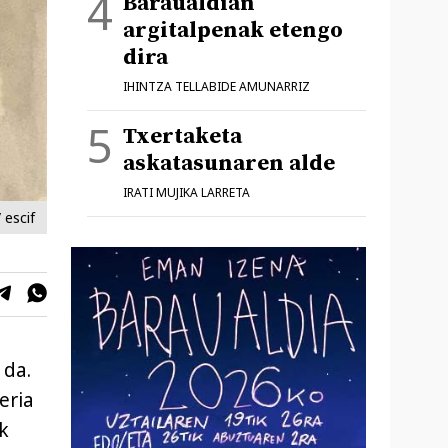
Baraualdian
argitalpenak etengo
dira
IHINTZA TELLABIDE AMUNARRIZ
Txertaketa
askatasunaren alde
IRATI MUJIKA LARRETA
 escif
 da.
eria
k