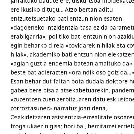
jarraituko badute ere, diskurtsoa moldekatz
ere ikusiko ditugu… Atzo bertan aditu
entzutetsuetako bati entzun nion esaten
«dagoeneko intzidentzia-tasa ez da paramet
erabilgarria»; politiko bati entzun nion azald
egin beharko direla «covidarekin hilak eta c
hilak», akademiko bati entzun nion elekatze
«agian guztia endemia batean amaituko da» 
beste bat adierazten «oraindik oso goiz da…»
Esan behar dut faltan bota dudala doktore h
gabea bere bisaia atsekabetuarekin, pandem
«zuzentzen zuen zerbitzuaren datu esklusibo
zorroztasunez» narratuz joan dena,
Osakidetzaren asistentzia-errealitate osoare
froga ukaezin gisa; hori bai, herritarrei erriet