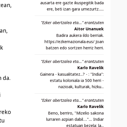
ausarta ere gazte ikuspegitik bada
zean,
ere, beti izan gara umezurtz......
"Ezker abertzalea eta..." erantzuten
Aitor Unanuek
ean,
Badira aukera ildo berriak.
https://ezkernazionala.eus/ Joan
ak
batzen edo sortzen herriz herri.
"Ezker abertzalea eta..." erantzuten
Karlo Ravelik
Gainera - kasualitatez...? - : "India":
 da.
estatu koloniala ia 500 herri -
nazioak, kulturak, hizku...
i
"Ezker abertzalea eta..." erantzuten
Karlo Ravelik
rreko
Beno, berriro, "Mizelio sakona
lurraren azpian dabil….".... Indiar
tu
estatuan bezela: la...