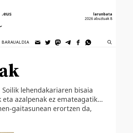
larunbata
2026 abuztuak 8
BARAUALDIA
iak
 Soilik lehendakariaren bisaia
ik eta azalpenak ez emateagatik…
men-gaitasunean erortzen da,