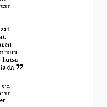
rtzen
tzat
at,
aren
ntuitu
e hutsa
ia da
 ere,
arren
zen