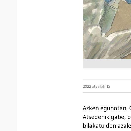
2022 otsailak 15
Azken egunotan, O
Atsedenik gabe, p
bilakatu den azale