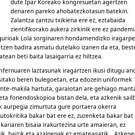
dute Ipar Koreako kongresuetan agertzen
denaren pareko ahobatezkotasun batekin.
Zalantza zantzu txikiena ere ez, eztabaida
zientifikorako aukera zirkinik ere ez pandemi
ugurioak Lola sorginaren hondamendizko iragarp
tetzen badira asmatu dutelako izanen da eta, best
tean beti baita lasaigarria ez hiltzea.
Infernuaren laztasunak iragartzen ikusi ditugu an
ositako beren bulegoetan, eta edozein uniformek
inte-makila hartuta, garaiotan are gehiago mant
 eta fonendoskopioa bistan dela, eta azkenik sail
k aurpegia zimurtuta gure portaera okerra
Autokritika bakar bat ere ez, zuzenketa bakar bat
kariaren bisaia irakurtezina urte amaieran, ez
ik, baizik eta azalpenak ez emateagatik… Azkene