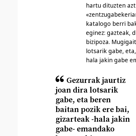
hartu dituzten az
«zentzugabekeriar
katalogo berri ba
eginez: gazteak, d
bizipoza. Mugigait
lotsarik gabe, eta
hala jakin gabe 
Gezurrak jaurtiz
joan dira lotsarik
gabe, eta beren
baitan pozik ere bai,
gizarteak -hala jakin
gabe- emandako