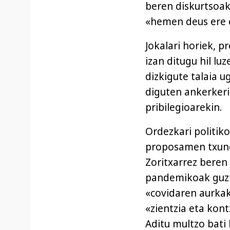
beren diskurtsoak
«hemen deus ere 
Jokalari horiek, pr
izan ditugu hil lu
dizkigute talaia u
diguten ankerkeri
pribilegioarekin.
Ordezkari politiko
proposamen txundi
Zoritxarrez beren
pandemikoak guztia
«covidaren aurkak
«zientzia eta kont
Aditu multzo bati 