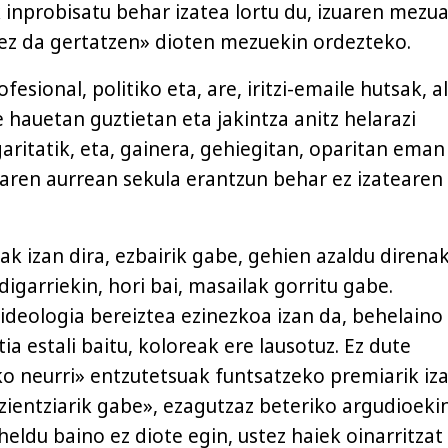
 inprobisatu behar izatea lortu du, izuaren mezu
ez da gertatzen» dioten mezuekin ordezteko.
ofesional, politiko eta, are, iritzi-emaile hutsak, 
ze hauetan guztietan eta jakintza anitz helarazi
garitatik, eta, gainera, gehiegitan, oparitan eman
aren aurrean sekula erantzun behar ez izatearen
ak izan dira, ezbairik gabe, gehien azaldu direna
garriekin, hori bai, masailak gorritu gabe.
 ideologia bereiztea ezinezkoa izan da, behelaino
 estali baitu, koloreak ere lausotuz. Ez dute
o neurri» entzutetsuak funtsatzeko premiarik iza
zientziarik gabe», ezagutzaz beteriko argudioekin
heldu baino ez diote egin, ustez haiek oinarritzat