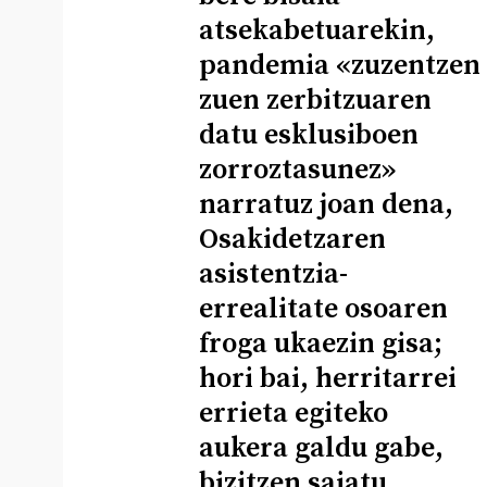
atsekabetuarekin,
pandemia «zuzentzen
zuen zerbitzuaren
datu esklusiboen
zorroztasunez»
narratuz joan dena,
Osakidetzaren
asistentzia-
errealitate osoaren
froga ukaezin gisa;
hori bai, herritarrei
errieta egiteko
aukera galdu gabe,
bizitzen saiatu