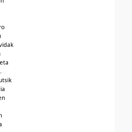
en
ro
u
ovidak
n
eta
.
utsik
ia
en
n
a