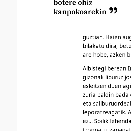
botere ohiz
kanpokoarekin
guztian. Haien a
bilakatu dira; be
are hobe, azken ba
Albistegi berean 
gizonak liburuz j
esleitzen duen ag
zuria baldin bada
eta sailburuordea
leporatzeagatik. 
ez… Soilik lehenda
tronpatu izanagat