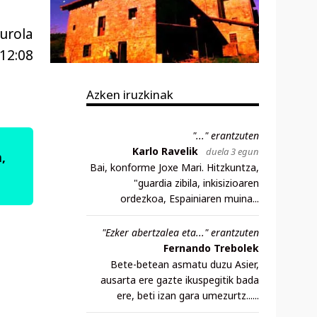
urola
12:08
Azken iruzkinak
"..." erantzuten
Karlo Ravelik
duela 3 egun
,
Bai, konforme Joxe Mari. Hitzkuntza,
"guardia zibila, inkisizioaren
ordezkoa, Espainiaren muina...
"Ezker abertzalea eta..." erantzuten
Fernando Trebolek
Bete-betean asmatu duzu Asier,
ausarta ere gazte ikuspegitik bada
ere, beti izan gara umezurtz......