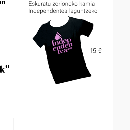
on
ik”