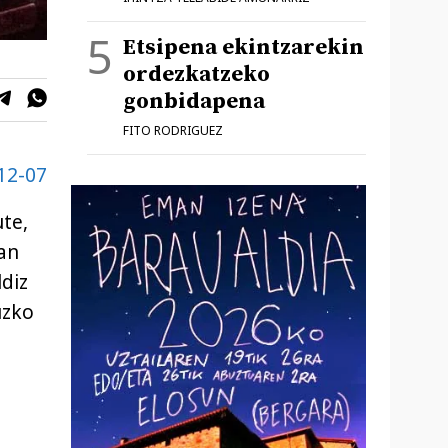
Etsipena ekintzarekin
ordezkatzeko
gonbidapena
FITO RODRIGUEZ
-12-07
te,
tan
ldiz
uzko