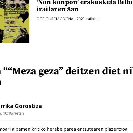
‘Non konpon’ erakusketa Bilb
irailaren 8an
2023 irailak 1
OIER IRURETAGOIENA
-
 ““Meza geza” deitzen diet n
n
rrika Gorostiza
, 10:18(r)etan
moari aipamen kritiko herabe parea entzutearen plazertxoa,