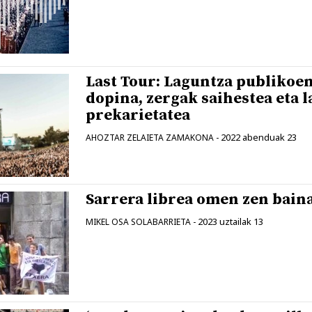
Last Tour: Laguntza publikoe
dopina, zergak saihestea eta l
prekarietatea
2022 abenduak 23
AHOZTAR ZELAIETA ZAMAKONA
-
Sarrera librea omen zen baina
2023 uztailak 13
MIKEL OSA SOLABARRIETA
-