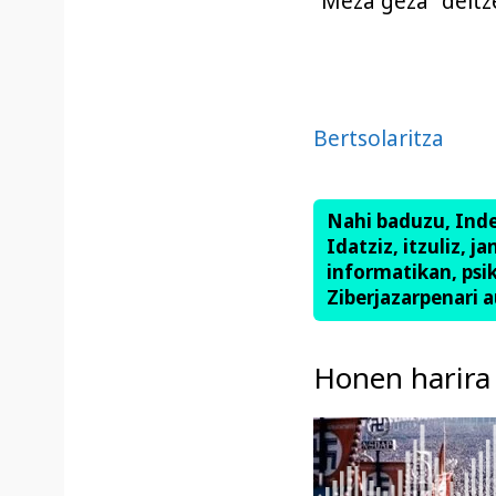
“Meza geza” deitze
Bertsolaritza
Nahi baduzu, Ind
Idatziz, itzuliz, j
informatikan, psik
Ziberjazarpenari a
Honen harira