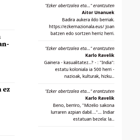
"Ezker abertzalea eta..." erantzuten
Aitor Unanuek
Badira aukera ildo berriak.
https://ezkernazionala.eus/ Joan
batzen edo sortzen herriz herri.
n
an-
"Ezker abertzalea eta..." erantzuten
Karlo Ravelik
Gainera - kasualitatez...? - : "India":
estatu koloniala ia 500 herri -
nazioak, kulturak, hizku...
 ez
"Ezker abertzalea eta..." erantzuten
Karlo Ravelik
Beno, berriro, "Mizelio sakona
lurraren azpian dabil….".... Indiar
estatuan bezela: la...