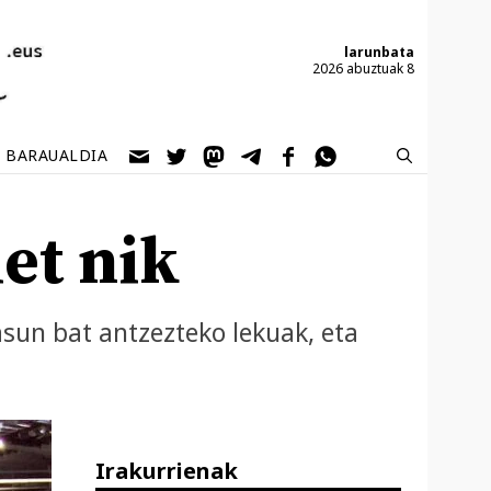
larunbata
2026 abuztuak 8
BARAUALDIA
et nik
sun bat antzezteko lekuak, eta
Irakurrienak