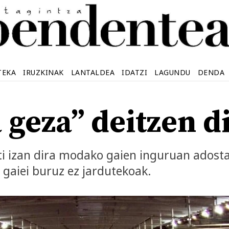
TEKA
IRUZKINAK
LANTALDEA
IDATZI
LAGUNDU
DENDA
 geza” deitzen di
ti izan dira modako gaien inguruan adosta
n gaiei buruz ez jardutekoak.