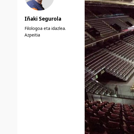
Iñaki Segurola
Filologoa eta idazlea.
Azpeitia