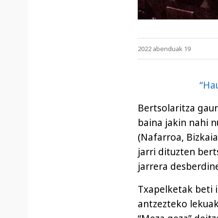
2022 abenduak 19
“Hau
Bertsolaritza gau
baina jakin nahi n
(Nafarroa, Bizkaia)
jarri dituzten ber
jarrera desberdine
Txapelketak beti 
antzezteko lekuak,