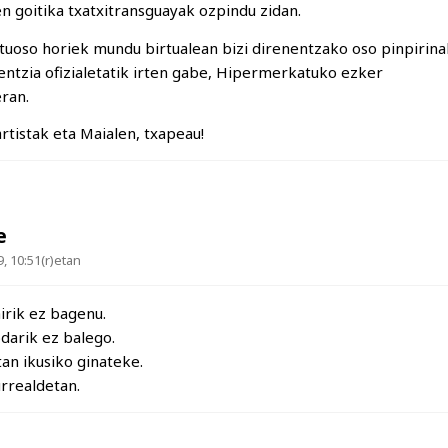
 goitika txatxitransguayak ozpindu zidan.
irtuoso horiek mundu birtualean bizi direnentzako oso pinpirina
identzia ofizialetatik irten gabe, Hipermerkatuko ezker
ran.
rtistak eta Maialen, txapeau!
e
, 10:51(r)etan
airik ez bagenu.
darik ez balego.
an ikusiko ginateke.
urrealdetan.