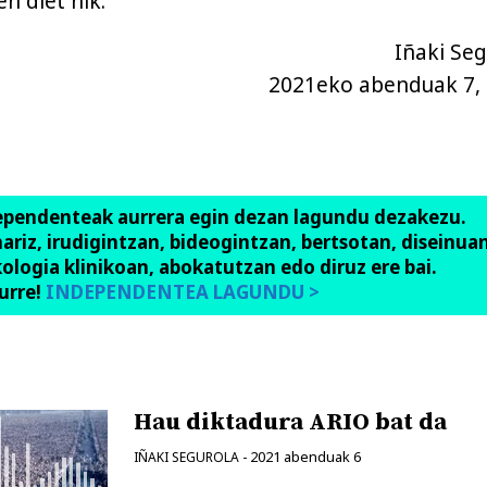
n diet nik.
Iñaki Seg
2021eko abenduak 7, 
ependenteak aurrera egin dezan lagundu dezakezu.
anariz, irudigintzan, bideogintzan, bertsotan, diseinuan
ologia klinikoan, abokatutzan edo diruz ere bai.
urre!
INDEPENDENTEA LAGUNDU >
Hau diktadura ARIO bat da
2021 abenduak 6
IÑAKI SEGUROLA
-