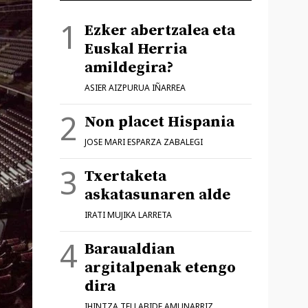
Ezker abertzalea eta
Euskal Herria
amildegira?
ASIER AIZPURUA IÑARREA
Non placet Hispania
JOSE MARI ESPARZA ZABALEGI
Txertaketa
askatasunaren alde
IRATI MUJIKA LARRETA
Baraualdian
argitalpenak etengo
dira
IHINTZA TELLABIDE AMUNARRIZ