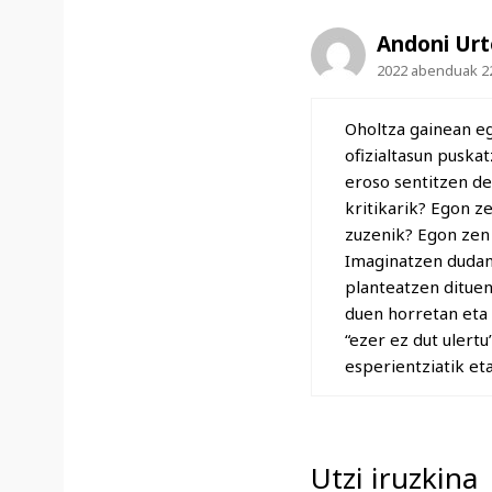
Andoni Ur
2022 abenduak 22
Oholtza gainean e
ofizialtasun puska
eroso sentitzen de
kritikarik? Egon z
zuzenik? Egon zen 
Imaginatzen dudan 
planteatzen dituen
duen horretan eta
“ezer ez dut ulertu
esperientziatik et
Utzi iruzkina