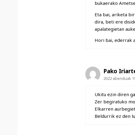
bukaerako Ametsen
Eta bai, ariketa b
dira, beti ere dis
apalategietan auke
Hori bai, ederrak a
Pako Iriart
2022 abenduak 19
Ukitu ezin diren g
Zer begiratuko mo
Elkarren aurbegiet
Beldurrik ez den l