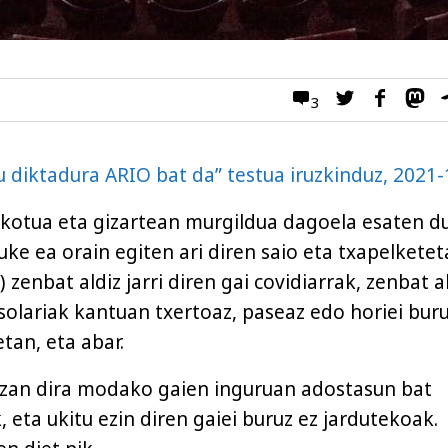
3
 diktadura ARIO bat da” testua iruzkinduz, 2021
rkotua eta gizartean murgildua dagoela esaten du
uke ea orain egiten ari diren saio eta txapelkete
 zenbat aldiz jarri diren gai covidiarrak, zenbat a
tsolariak kantuan txertoaz, paseaz edo horiei bur
tan, eta abar.
izan dira modako gaien inguruan adostasun bat
 eta ukitu ezin diren gaiei buruz ez jardutekoak.