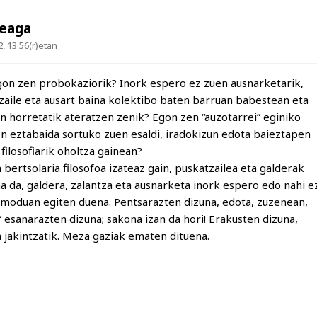
teaga
, 13:56(r)etan
gon zen probokaziorik? Inork espero ez zuen ausnarketarik,
tzaile eta ausart baina kolektibo baten barruan babestean eta
n horretatik ateratzen zenik? Egon zen “auzotarrei” eginiko
en eztabaida sortuko zuen esaldi, iradokizun edota baieztapen
filosofiarik oholtza gainean?
bertsolaria filosofoa izateaz gain, puskatzailea eta galderak
a da, galdera, zalantza eta ausnarketa inork espero edo nahi e
 moduan egiten duena. Pentsarazten dizuna, edota, zuzenean,
” esanarazten dizuna; sakona izan da hori! Erakusten dizuna,
a jakintzatik. Meza gaziak ematen dituena.