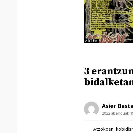
ARTEA
3 erantzun
bidalketa
Asier Basta
2022 abenduak 19
Atzokoan, kobidis