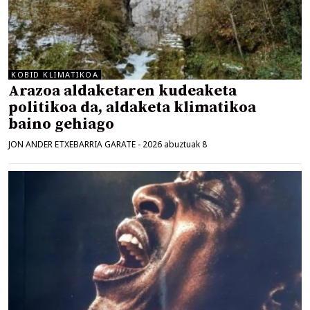
KOBID KLIMATIKOA
Arazoa aldaketaren kudeaketa
politikoa da, aldaketa klimatikoa
baino gehiago
JON ANDER ETXEBARRIA GARATE
-
2026 abuztuak 8