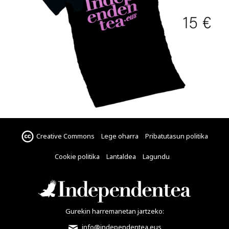
Creative Commons
Lege oharra
Pribatutasun politika
Cookie politika
Lantaldea
Lagundu
Gurekin harremanetan jartzeko:
info@independentea.eus