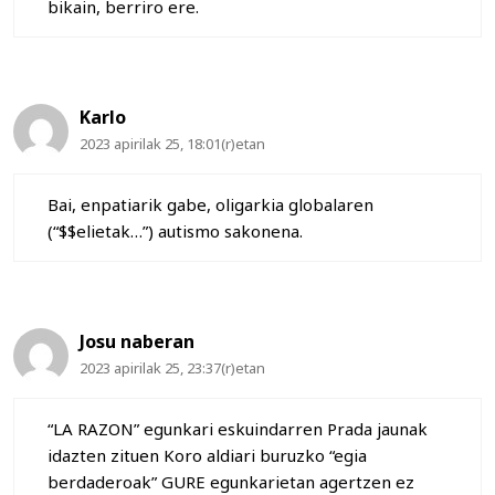
bikain, berriro ere.
Karlo
2023 apirilak 25, 18:01(r)etan
Bai, enpatiarik gabe, oligarkia globalaren
(“$$elietak…”) autismo sakonena.
Josu naberan
2023 apirilak 25, 23:37(r)etan
“LA RAZON” egunkari eskuindarren Prada jaunak
idazten zituen Koro aldiari buruzko “egia
berdaderoak” GURE egunkarietan agertzen ez