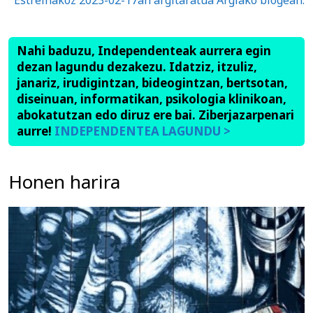
Estreinakoz 2023-02-17an argitaratua Argiako blogean.
Nahi baduzu, Independenteak aurrera egin
dezan lagundu dezakezu. Idatziz, itzuliz,
janariz, irudigintzan, bideogintzan, bertsotan,
diseinuan, informatikan, psikologia klinikoan,
abokatutzan edo diruz ere bai. Ziberjazarpenari
aurre!
INDEPENDENTEA LAGUNDU >
Honen harira