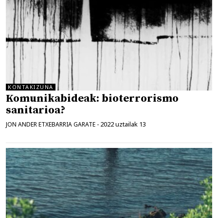
KONTAKIZUNA
Komunikabideak: bioterrorismo
sanitarioa?
2022 uztailak 13
JON ANDER ETXEBARRIA GARATE
-