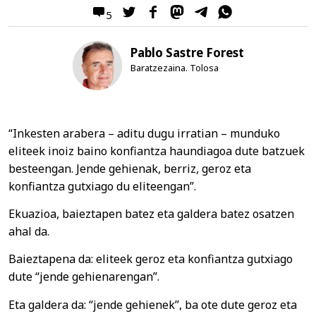
5
Pablo Sastre Forest
Baratzezaina. Tolosa
“Inkesten arabera – aditu dugu irratian – munduko
eliteek inoiz baino konfiantza haundiagoa dute batzuek
besteengan. Jende gehienak, berriz, geroz eta
konfiantza gutxiago du eliteengan”.
Ekuazioa, baieztapen batez eta galdera batez osatzen
ahal da.
Baieztapena da: eliteek geroz eta konfiantza gutxiago
dute “jende gehienarengan”.
Eta galdera da: “jende gehienek”, ba ote dute geroz eta