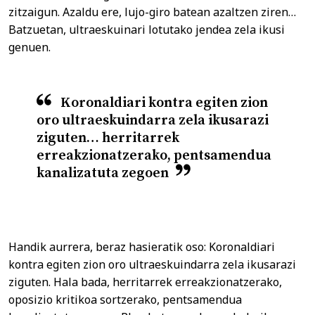
zitzaigun. Azaldu ere, lujo-giro batean azaltzen ziren…
Batzuetan, ultraeskuinari lotutako jendea zela ikusi
genuen.
Koronaldiari kontra egiten zion
oro ultraeskuindarra zela ikusarazi
ziguten… herritarrek
erreakzionatzerako, pentsamendua
kanalizatuta zegoen
Handik aurrera, beraz hasieratik oso: Koronaldiari
kontra egiten zion oro ultraeskuindarra zela ikusarazi
ziguten. Hala bada, herritarrek erreakzionatzerako,
oposizio kritikoa sortzerako, pentsamendua