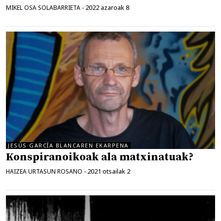
2022 azaroak 8
MIKEL OSA SOLABARRIETA
-
JESÚS GARCÍA BLANCAREN EKARPENA
Konspiranoikoak ala matxinatuak?
2021 otsailak 2
HAIZEA URTASUN ROSANO
-