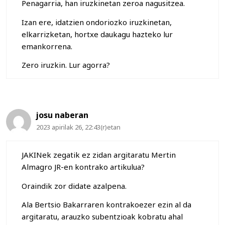
Penagarria, han iruzkinetan zeroa nagusitzea.
Izan ere, idatzien ondoriozko iruzkinetan,
elkarrizketan, hortxe daukagu hazteko lur
emankorrena.
Zero iruzkin. Lur agorra?
josu naberan
2023 apirilak 26, 22:43(r)etan
JAKINek zegatik ez zidan argitaratu Mertin
Almagro JR-en kontrako artikulua?
Oraindik zor didate azalpena.
Ala Bertsio Bakarraren kontrakoezer ezin al da
argitaratu, arauzko subentzioak kobratu ahal