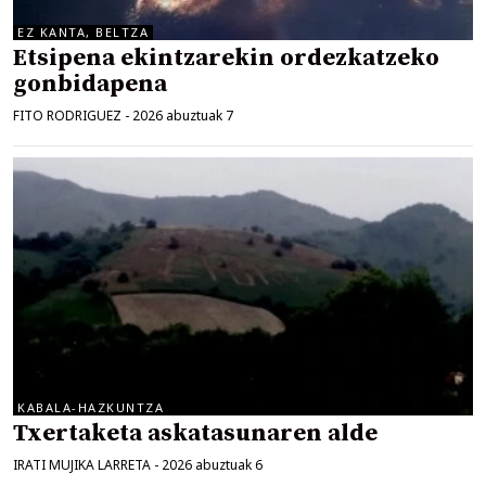
EZ KANTA, BELTZA
Etsipena ekintzarekin ordezkatzeko
gonbidapena
FITO RODRIGUEZ
-
2026 abuztuak 7
KABALA-HAZKUNTZA
Txertaketa askatasunaren alde
IRATI MUJIKA LARRETA
-
2026 abuztuak 6