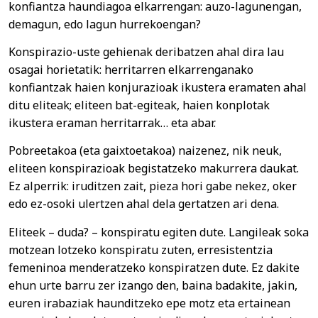
konfiantza haundiagoa elkarrengan: auzo-lagunengan,
demagun, edo lagun hurrekoengan?
Konspirazio-uste gehienak deribatzen ahal dira lau
osagai horietatik: herritarren elkarrenganako
konfiantzak haien konjurazioak ikustera eramaten ahal
ditu eliteak; eliteen bat-egiteak, haien konplotak
ikustera eraman herritarrak… eta abar.
Pobreetakoa (eta gaixtoetakoa) naizenez, nik neuk,
eliteen konspirazioak begistatzeko makurrera daukat.
Ez alperrik: iruditzen zait, pieza hori gabe nekez, oker
edo ez-osoki ulertzen ahal dela gertatzen ari dena.
Eliteek – duda? – konspiratu egiten dute. Langileak soka
motzean lotzeko konspiratu zuten, erresistentzia
femeninoa menderatzeko konspiratzen dute. Ez dakite
ehun urte barru zer izango den, baina badakite, jakin,
euren irabaziak haunditzeko epe motz eta ertainean