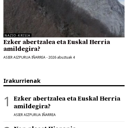
NAZIO-KRISIA
Ezker abertzalea eta Euskal Herria
amildegira?
ASIER AIZPURUA IÑARREA
-
2026 abuztuak 4
Irakurrienak
Ezker abertzalea eta Euskal Herria
amildegira?
ASIER AIZPURUA IÑARREA