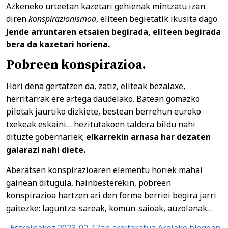
Azkeneko urteetan kazetari gehienak mintzatu izan
diren
konspirazionismoa
, eliteen begietatik ikusita dago.
Jende arruntaren etsaien begirada, eliteen begirada
bera da kazetari horiena.
Pobreen konspirazioa.
Hori dena gertatzen da, zatiz, eliteak bezalaxe,
herritarrak ere artega daudelako. Batean gomazko
pilotak jaurtiko dizkiete, bestean berrehun euroko
txekeak eskaini… hezitutakoen taldera bildu nahi
dituzte gobernariek;
elkarrekin arnasa har dezaten
galarazi nahi diete.
Aberatsen konspirazioaren elementu horiek mahai
gainean ditugula, hainbesterekin, pobreen
konspirazioa hartzen ari den forma berriei begira jarri
gaitezke: laguntza-sareak, komun-saioak, auzolanak…