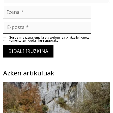
Izena
E-
posta
Gorde nire izena, emaila eta webgunea bilatzaile honetan
komentatzen dudan hurrengorako.
Azken artikuluak