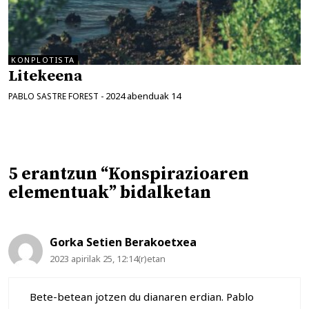
KONPLOTISTA
Litekeena
2024 abenduak 14
PABLO SASTRE FOREST
-
5 erantzun “Konspirazioaren
elementuak” bidalketan
Gorka Setien Berakoetxea
2023 apirilak 25, 12:14(r)etan
Bete-betean jotzen du dianaren erdian. Pablo