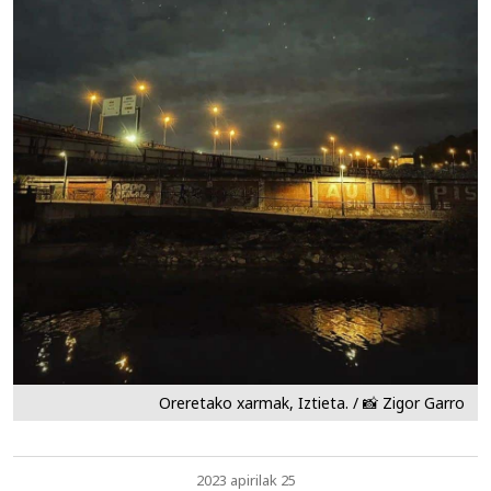
Oreretako xarmak, Iztieta. / 📸 Zigor Garro
2023 apirilak 25