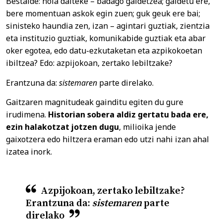
Bestalde: nola daiteke – badago galdetzea; galdetu ere,
bere momentuan askok egin zuen; guk geuk ere bai;
sinisteko haundia zen, izan – agintari guztiak, zientzia
eta instituzio guztiak, komunikabide guztiak eta abar
oker egotea, edo datu-ezkutaketan eta azpikokoetan
ibiltzea? Edo: azpijokoan, zertako lebiltzake?
Erantzuna da:
sistemaren
parte direlako.
Gaitzaren magnitudeak gainditu egiten du gure
irudimena.
Historian sobera aldiz gertatu bada ere,
ezin halakotzat jotzen dugu
, milioika jende
gaixotzera edo hiltzera eraman edo utzi nahi izan ahal
izatea inork.
Azpijokoan, zertako lebiltzake?
Erantzuna da:
sistemaren
parte
direlako