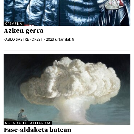
KRIMENA
Azken gerra
2023 urtarrilak 9
PABLO SASTRE FOREST
-
AGENDA TOTALITARIOA
Fase-aldaketa batean