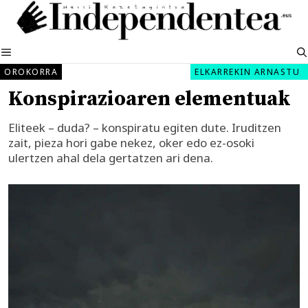
Edukira
salto
egin
MENUA
OROKORRA
ELKARREKIN ARNASTU
Konspirazioaren elementuak
Eliteek – duda? – konspiratu egiten dute. Iruditzen
zait, pieza hori gabe nekez, oker edo ez-osoki
ulertzen ahal dela gertatzen ari dena.