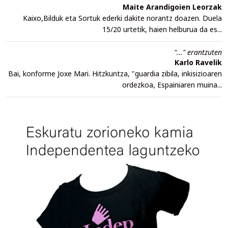
Maite Arandigoien Leorzak
Kaixo,Bilduk eta Sortuk ederki dakite norantz doazen. Duela
15/20 urtetik, haien helburua da es...
"..." erantzuten
Karlo Ravelik
Bai, konforme Joxe Mari. Hitzkuntza, "guardia zibila, inkisizioaren
ordezkoa, Espainiaren muina...