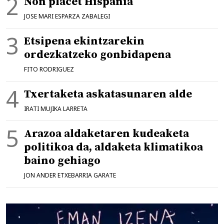
Non placet Hispania
JOSE MARI ESPARZA ZABALEGI
Etsipena ekintzarekin
ordezkatzeko gonbidapena
FITO RODRIGUEZ
Txertaketa askatasunaren alde
IRATI MUJIKA LARRETA
Arazoa aldaketaren kudeaketa
politikoa da, aldaketa klimatikoa
baino gehiago
JON ANDER ETXEBARRIA GARATE