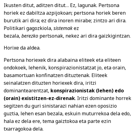
Ikusten ditut, aditzen ditut… Ez, lagunak. Pertsona
horiek ez dabiltza azpijokoan; pertsona horiek beren
burutik ari dira; ez dira inoren mirabe; zintzo ari dira.
Politikari gagozkiola,
sistemak
ez
bezala,
berezko
pertsonak, nekez ari dira gaizkigintzan.
Horixe da aldea.
Pertsona horiexek dira alabaina eliteek eta eliteen
ondokoek, lehenik, konspirazionistatzat jo, eta orain,
basamortuan konfinatzen dituztenak. Eliteek
seinalatzen dituzten horiexek dira, iritzi
dominantearentzat,
konspirazionistak (lehen) edo
(orain) existitzen-ez-direnak
. Iritzi dominante horrek
segitzen du guri sinistarazi nahian ezen oposizio
guztia, lehen esan bezala, eskuin muturrekoa dela edo,
hala ez dela ere, tema gaiztokoa eta parte ezin
txarragokoa dela.