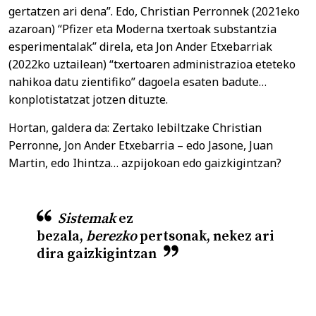
gertatzen ari dena”. Edo, Christian Perronnek (2021eko
azaroan) “Pfizer eta Moderna txertoak substantzia
esperimentalak” direla, eta Jon Ander Etxebarriak
(2022ko uztailean) “txertoaren administrazioa eteteko
nahikoa datu zientifiko” dagoela esaten badute…
konplotistatzat jotzen dituzte.
Hortan, galdera da: Zertako lebiltzake Christian
Perronne, Jon Ander Etxebarria – edo Jasone, Juan
Martin, edo Ihintza… azpijokoan edo gaizkigintzan?
Sistemak
ez
bezala,
berezko
pertsonak, nekez ari
dira gaizkigintzan