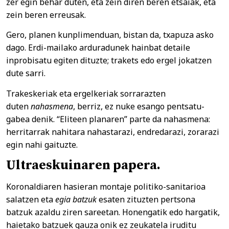
zer egin behar duten, eta zein diren beren etsaiak, eta
zein beren erreusak.
Gero, planen kunplimenduan, bistan da, txapuza asko
dago. Erdi-mailako arduradunek hainbat detaile
inprobisatu egiten dituzte; trakets edo ergel jokatzen
dute sarri.
Trakeskeriak eta ergelkeriak sorrarazten
duten
nahasmena
, berriz, ez nuke esango pentsatu-
gabea denik. “Eliteen planaren” parte da nahasmena:
herritarrak nahitara nahastarazi, endredarazi, zorarazi
egin nahi gaituzte.
Ultraeskuinaren papera.
Koronaldiaren hasieran montaje politiko-sanitarioa
salatzen eta
egia batzuk
esaten zituzten pertsona
batzuk azaldu ziren sareetan. Honengatik edo hargatik,
haietako batzuek gauza onik ez zeukatela iruditu