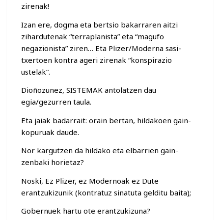
zirenak!
Izan ere, dogma eta bertsio bakarraren aitzi
zihardutenak “terraplanista” eta “magufo
negazionista” ziren… Eta Plizer/Moderna sasi-
txertoen kontra ageri zirenak “konspirazio
ustelak”.
Dioñozunez, SISTEMAK antolatzen dau
egia/gezurren taula.
Eta jaiak badarrait: orain bertan, hildakoen gain-
kopuruak daude.
Nor kargutzen da hildako eta elbarrien gain-
zenbaki horietaz?
Noski, Ez Plizer, ez Modernoak ez Dute
erantzukizunik (kontratuz sinatuta gelditu baita);
Gobernuek hartu ote erantzukizuna?