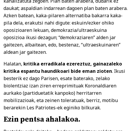
kanalizatuta zegoen. Plan baten arabera, dudarik ez
daukat; aspaldian indarrean dagoen plan baten arabera.
Azken batean, kaka-pilaren alternatiba bakarra kaka-
pila dela, erakutsi nahi digute: eskuin/ezker ohiko
oposizioaren lekuan, demokrazia/ultraeskuina
oposizioa ikusi dezagun; “demokraziaren” alden jar
gaitezen, albaitean, edo, bestenaz, “ultraeskuinaren”
aldean jar gaitezen.
Halatan,
kritika erradikala ezereztuz, gainazaleko
kritika espantu haundikoari bide eman zioten
. Ikusi
besterik ez dago Parisen, esate baterako, zelako
biolentziaz izan ziren erreprimituak Koronaldiaren
aurkako (partiduetatik kanpoko) herritarren
mobilizazioak, eta zeinen toleratuak, berriz, motibu
berarekin Les Patriotes-ek eginiko bilkurak.
Ezin pentsa ahalakoa.