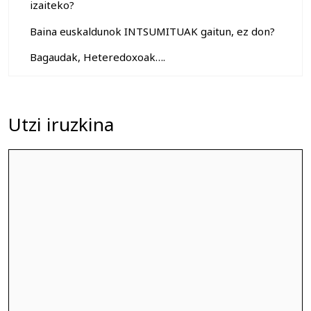
izaiteko?
Baina euskaldunok INTSUMITUAK gaitun, ez don?
Bagaudak, Heteredoxoak….
Utzi iruzkina
Iruzkina