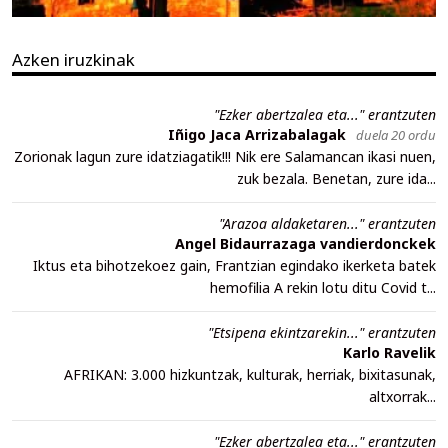
Azken iruzkinak
"Ezker abertzalea eta..." erantzuten
Iñigo Jaca Arrizabalagak
duela 20 ordu
Zorionak lagun zure idatziagatik!!! Nik ere Salamancan ikasi nuen,
zuk bezala. Benetan, zure ida...
"Arazoa aldaketaren..." erantzuten
Angel Bidaurrazaga vandierdonckek
Iktus eta bihotzekoez gain, Frantzian egindako ikerketa batek
hemofilia A rekin lotu ditu Covid t...
"Etsipena ekintzarekin..." erantzuten
Karlo Ravelik
AFRIKAN: 3.000 hizkuntzak, kulturak, herriak, bixitasunak,
altxorrak...
"Ezker abertzalea eta..." erantzuten