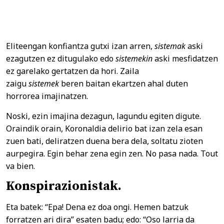
Eliteengan konfiantza gutxi izan arren,
sistemak
aski
ezagutzen ez ditugulako edo
sistemekin
aski mesfidatzen
ez garelako gertatzen da hori. Zaila
zaigu
sistemek
beren baitan ekartzen ahal duten
horrorea imajinatzen.
Noski, ezin imajina dezagun, lagundu egiten digute.
Oraindik orain, Koronaldia delirio bat izan zela esan
zuen bati, deliratzen duena bera dela, soltatu zioten
aurpegira. Egin behar zena egin zen. No pasa nada. Tout
va bien.
Konspirazionistak.
Eta batek: “Epa! Dena ez doa ongi. Hemen batzuk
forratzen ari dira” esaten badu; edo: “Oso larria da