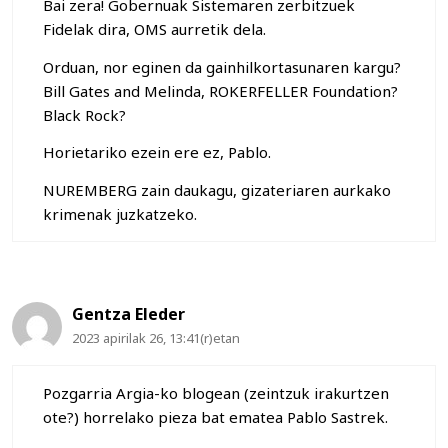
Bai zera! Gobernuak Sistemaren zerbitzuek
Fidelak dira, OMS aurretik dela.
Orduan, nor eginen da gainhilkortasunaren kargu?
Bill Gates and Melinda, ROKERFELLER Foundation?
Black Rock?
Horietariko ezein ere ez, Pablo.
NUREMBERG zain daukagu, gizateriaren aurkako
krimenak juzkatzeko.
Gentza Eleder
2023 apirilak 26, 13:41(r)etan
Pozgarria Argia-ko blogean (zeintzuk irakurtzen
ote?) horrelako pieza bat ematea Pablo Sastrek.