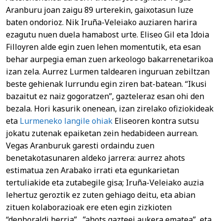
Aranburu joan zaigu 89 urterekin, gaixotasun luze
baten ondorioz. Nik Iruña-Veleiako auziaren harira
ezagutu nuen duela hamabost urte. Eliseo Gil eta Idoia
Filloyren alde egin zuen lehen momentutik, eta esan
behar aurpegia eman zuen arkeologo bakarrenetarikoa
izan zela. Aurrez Lurmen taldearen inguruan zebiltzan
beste gehienak lurrundu egin ziren bat-batean. “Ikusi
bazaitut ez naiz gogoratzen”, gazteleraz esan ohi den
bezala. Hori kasurik onenean, izan zirelako ofiziokideak
eta
Lurmeneko langile ohiak
Eliseoren kontra sutsu
jokatu zutenak epaiketan zein hedabideen aurrean.
Vegas Aranburuk garesti ordaindu zuen
benetakotasunaren aldeko jarrera: aurrez ahots
estimatua zen Arabako irrati eta egunkarietan
tertuliakide eta zutabegile gisa; Iruña-Veleiako auzia
lehertuz geroztik ez zuten gehiago deitu, eta abian
zituen kolaborazioak ere eten egin zizkioten
“denboraldi berria” , ”ahots gazteei aukera ematea” eta