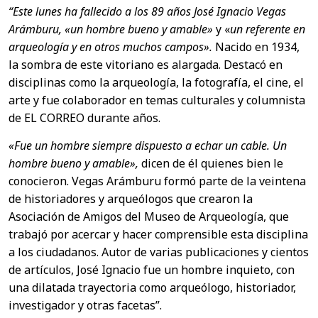
“Este lunes ha fallecido a los 89 años José Ignacio Vegas
Arámburu, «un hombre bueno y amable»
y «
un referente en
arqueología y en otros muchos campos».
Nacido en 1934,
la sombra de este vitoriano es alargada. Destacó en
disciplinas como la arqueología, la fotografía, el cine, el
arte y fue colaborador en temas culturales y columnista
de EL CORREO durante años.
«Fue un hombre siempre dispuesto a echar un cable. Un
hombre bueno y amable»,
dicen de él quienes bien le
conocieron. Vegas Arámburu formó parte de la veintena
de historiadores y arqueólogos que crearon la
Asociación de Amigos del Museo de Arqueología, que
trabajó por acercar y hacer comprensible esta disciplina
a los ciudadanos. Autor de varias publicaciones y cientos
de artículos, José Ignacio fue un hombre inquieto, con
una dilatada trayectoria como arqueólogo, historiador,
investigador y otras facetas”.