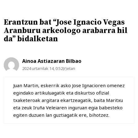
Erantzun bat “Jose Ignacio Vegas
Aranburu arkeologo arabarra hil
da” bidalketan
Ainoa Astiazaran Bilbao
2024 urtarrilak 14, 0:52(r)etan
Juan Martin, eskerrik asko Jose Ignacioren omenez
egindako artikuluagatik eta diskurtso ofizial
txaketeroak argitara ekartzeagatik, baita Maritxu
eta zeuk Iruña Veleiaren inguruan egia babesteko
egiten duzuen lan guztiagatik ere, bihotzez.