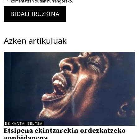
komentatzen dudan hurrengorako.
Azken artikuluak
EZ KANTA, BELTZA
Etsipena ekintzarekin ordezkatzeko
gonbidapena