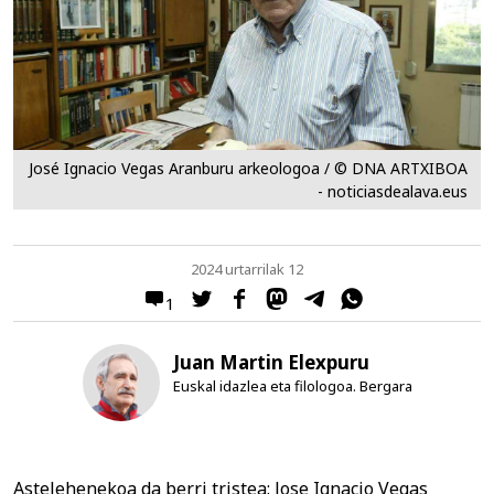
José Ignacio Vegas Aranburu arkeologoa / © DNA ARTXIBOA
- noticiasdealava.eus
2024 urtarrilak 12
1
Juan Martin Elexpuru
Euskal idazlea eta filologoa. Bergara
Astelehenekoa da berri tristea: Jose Ignacio Vegas