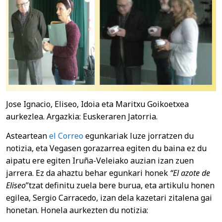
Jose Ignacio, Eliseo, Idoia eta Maritxu Goikoetxea
aurkezlea. Argazkia: Euskeraren Jatorria.
Asteartean
el Correo
egunkariak luze jorratzen du
notizia, eta Vegasen gorazarrea egiten du baina ez du
aipatu ere egiten Iruña-Veleiako auzian izan zuen
jarrera. Ez da ahaztu behar egunkari honek
“El azote de
Eliseo
”tzat definitu zuela bere burua, eta artikulu honen
egilea, Sergio Carracedo, izan dela kazetari zitalena gai
honetan. Honela aurkezten du notizia: