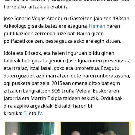
horrelako aitzakiak erabiliz.
Jose Ignacio Vegas Aranburu Gasteizen jaio zen 1934an.
Arkeologo gisa da batez ere ezaguna.
Hemen
haren
publikazioen zerrenda luze bat. Baina gizon
polifazetikoa zen, beste gauza asko ere egin zituen.
Idoia eta Eliseok, eta haien inguruan bildu ginen
taldeak beti gozatu genuen Jose Ignacioren presentziaz
eta itzalaz, itzal lasai, goxo eta umoretsua. Ezagutu
duten guztiek azpimarratzen dute haren onberatasuna,
ogi pusketa bat zela. 2015ean omenalditxo bat egin
zitzaion Langraitzen SOS Iruña-Veleia, Euskeraren
Jatorria eta Martin Txipia taldeen eskutik. Ordukoak
dira azpiko argazkiak. Ekitaldi haren bi
kronika:
EJ
eta
IV
.