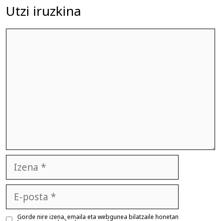
Utzi iruzkina
Iruzkina
Izena
E-
posta
Gorde nire izena, emaila eta webgunea bilatzaile honetan