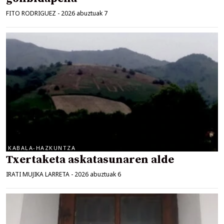
FITO RODRIGUEZ
-
2026 abuztuak 7
KABALA-HAZKUNTZA
Txertaketa askatasunaren alde
IRATI MUJIKA LARRETA
-
2026 abuztuak 6