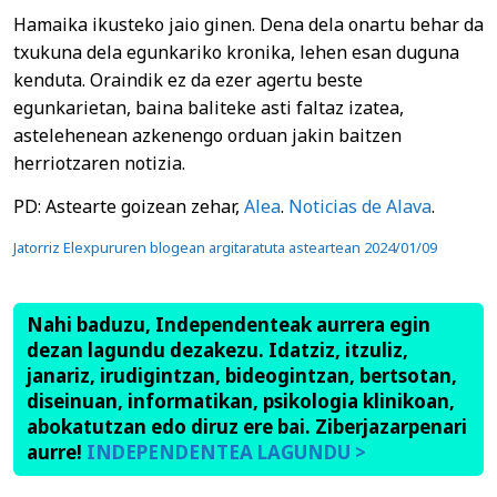
Hamaika ikusteko jaio ginen. Dena dela onartu behar da
txukuna dela egunkariko kronika, lehen esan duguna
kenduta. Oraindik ez da ezer agertu beste
egunkarietan, baina baliteke asti faltaz izatea,
astelehenean azkenengo orduan jakin baitzen
herriotzaren notizia.
PD: Astearte goizean zehar,
Alea
.
Noticias de Alava
.
Jatorriz Elexpururen blogean argitaratuta asteartean
2024/01/09
Nahi baduzu, Independenteak aurrera egin
dezan lagundu dezakezu. Idatziz, itzuliz,
janariz, irudigintzan, bideogintzan, bertsotan,
diseinuan, informatikan, psikologia klinikoan,
abokatutzan edo diruz ere bai. Ziberjazarpenari
aurre!
INDEPENDENTEA LAGUNDU >