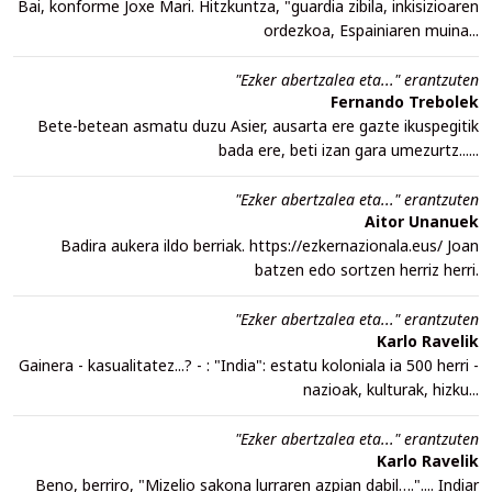
Bai, konforme Joxe Mari. Hitzkuntza, "guardia zibila, inkisizioaren
ordezkoa, Espainiaren muina...
"Ezker abertzalea eta..." erantzuten
Fernando Trebolek
Bete-betean asmatu duzu Asier, ausarta ere gazte ikuspegitik
bada ere, beti izan gara umezurtz......
"Ezker abertzalea eta..." erantzuten
Aitor Unanuek
Badira aukera ildo berriak. https://ezkernazionala.eus/ Joan
batzen edo sortzen herriz herri.
"Ezker abertzalea eta..." erantzuten
Karlo Ravelik
Gainera - kasualitatez...? - : "India": estatu koloniala ia 500 herri -
nazioak, kulturak, hizku...
"Ezker abertzalea eta..." erantzuten
Karlo Ravelik
Beno, berriro, "Mizelio sakona lurraren azpian dabil….".... Indiar