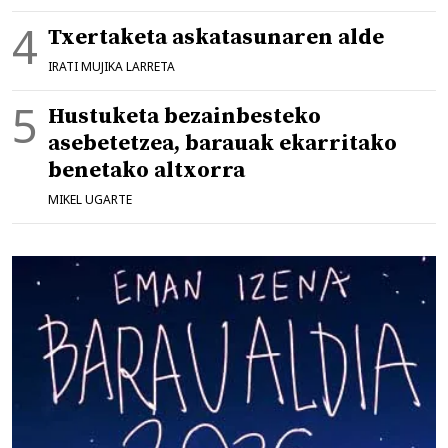
Txertaketa askatasunaren alde
IRATI MUJIKA LARRETA
Hustuketa bezainbesteko
asebetetzea, barauak ekarritako
benetako altxorra
MIKEL UGARTE