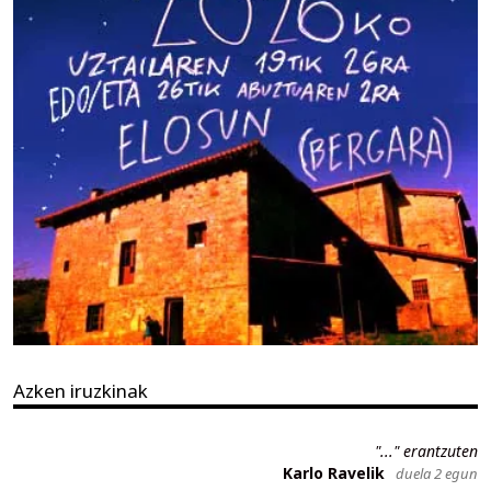
Azken iruzkinak
"..." erantzuten
Karlo Ravelik
duela 2 egun