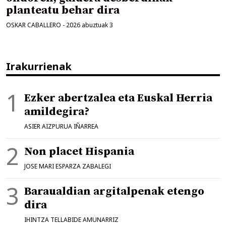
planteatu behar dira
OSKAR CABALLERO
-
2026 abuztuak 3
Irakurrienak
Ezker abertzalea eta Euskal Herria
amildegira?
ASIER AIZPURUA IÑARREA
Non placet Hispania
JOSE MARI ESPARZA ZABALEGI
Baraualdian argitalpenak etengo
dira
IHINTZA TELLABIDE AMUNARRIZ