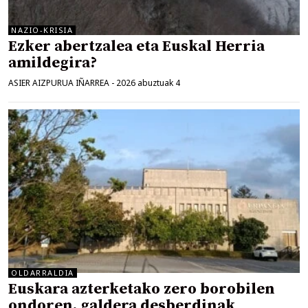
NAZIO-KRISIA
Ezker abertzalea eta Euskal Herria
amildegira?
ASIER AIZPURUA IÑARREA
-
2026 abuztuak 4
OLDARRALDIA
Euskara azterketako zero borobilen
ondoren, galdera desberdinak