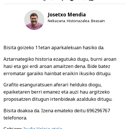
Josetxo Mendia
Nekazaria. Historiazalea. Beasain
Bisita goizeko 11etan aparkalekuan hasiko da.
Aztarnategiko historia ezagutuko dugu, burni aroan
hasi eta goi erdi aroan amaitzen dena. Bide batez
erromatar garaiko hainbat eraikin ikusiko ditugu.
Grafito esanguratsuen aferari helduko diogu,
epaiketaren berri emanez eta auzi hau argitzeko
proposatzen ditugun irtenbideak azalduko ditugu.
Bisita doakoa da. Izena emateko deitu 696296767
telefonora.