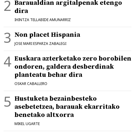
Baraualdian argitalpenak etengo
dira
IHINTZA TELLABIDE AMUNARRIZ
Non placet Hispania
JOSE MARI ESPARZA ZABALEGI
Euskara azterketako zero borobilen
ondoren, galdera desberdinak
planteatu behar dira
OSKAR CABALLERO
Hustuketa bezainbesteko
asebetetzea, barauak ekarritako
benetako altxorra
MIKEL UGARTE