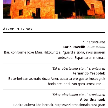
Azken iruzkinak
"..." erantzuten
Karlo Ravelik
duela 9 ordu
Bai, konforme Joxe Mari. Hitzkuntza, "guardia zibila, inkisizioaren
ordezkoa, Espainiaren muina...
"Ezker abertzalea eta..." erantzuten
Fernando Trebolek
Bete-betean asmatu duzu Asier, ausarta ere gazte ikuspegitik
bada ere, beti izan gara umezurtz......
"Ezker abertzalea eta..." erantzuten
Aitor Unanuek
Badira aukera ildo berriak. https://ezkernazionala.eus/ Joan