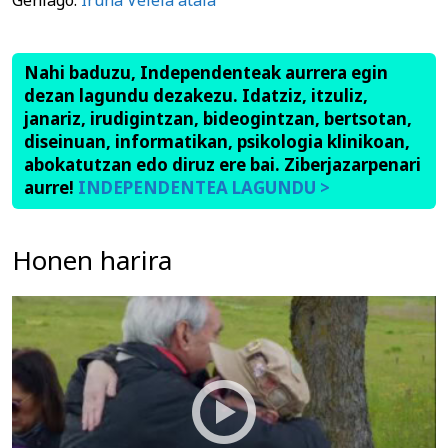
Gehiago:
Iruña Veleia atala
Nahi baduzu, Independenteak aurrera egin
dezan lagundu dezakezu. Idatziz, itzuliz,
janariz, irudigintzan, bideogintzan, bertsotan,
diseinuan, informatikan, psikologia klinikoan,
abokatutzan edo diruz ere bai. Ziberjazarpenari
aurre!
INDEPENDENTEA LAGUNDU >
Honen harira