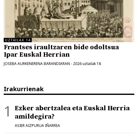
UZTAILAK 14
Frantses iraultzaren bide odoltsua
Ipar Euskal Herrian
JOSEBA AURKENERENA BARANDIARAN
-
2026 uztailak 18
Irakurrienak
Ezker abertzalea eta Euskal Herria
amildegira?
ASIER AIZPURUA IÑARREA