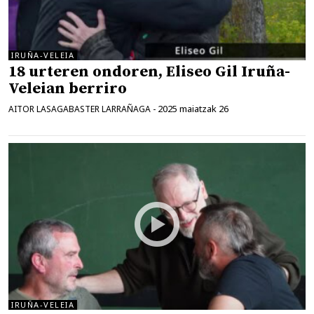
IRUÑA-VELEIA
18 urteren ondoren, Eliseo Gil Iruña-
Veleian berriro
2025 maiatzak 26
AITOR LASAGABASTER LARRAÑAGA
-
IRUÑA-VELEIA