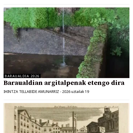
BARAUALDIA 2026
Baraualdian argitalpenak etengo dira
IHINTZA TELLABIDE AMUNARRIZ
-
2026 uztailak 19