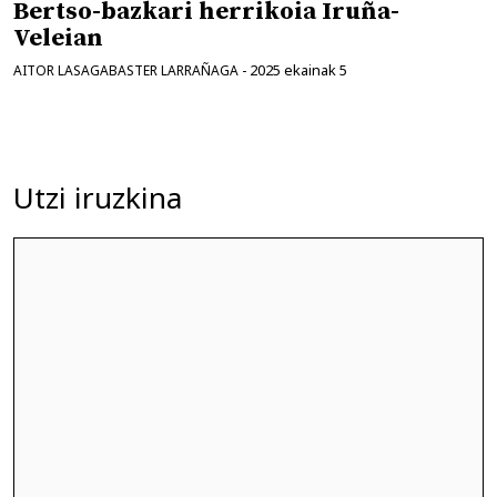
Bertso-bazkari herrikoia Iruña-
Veleian
2025 ekainak 5
AITOR LASAGABASTER LARRAÑAGA
-
Utzi iruzkina
Iruzkina