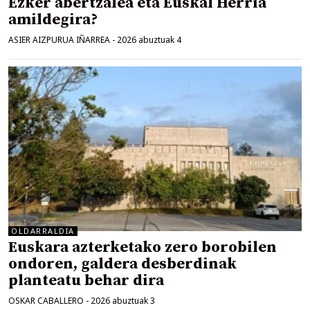
Ezker abertzalea eta Euskal Herria
amildegira?
ASIER AIZPURUA IÑARREA
-
2026 abuztuak 4
OLDARRALDIA
Euskara azterketako zero borobilen
ondoren, galdera desberdinak
planteatu behar dira
OSKAR CABALLERO
-
2026 abuztuak 3