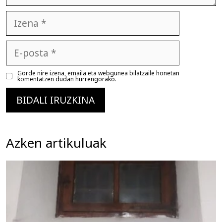
Izena
E-
posta
Gorde nire izena, emaila eta webgunea bilatzaile honetan
komentatzen dudan hurrengorako.
Azken artikuluak