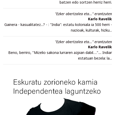
batzen edo sortzen herriz herri.
"Ezker abertzalea eta..." erantzuten
Karlo Ravelik
Gainera - kasualitatez...? - : "India": estatu koloniala ia 500 herri -
nazioak, kulturak, hizku...
"Ezker abertzalea eta..." erantzuten
Karlo Ravelik
Beno, berriro, "Mizelio sakona lurraren azpian dabil….".... Indiar
estatuan bezela: la...