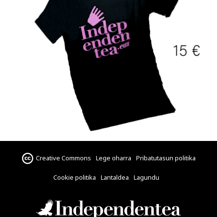
Creative Commons
Lege oharra
Pribatutasun politika
Cookie politika
Lantaldea
Lagundu