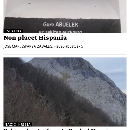
ESPAINIA
Non placet Hispania
JOSE MARI ESPARZA ZABALEGI
-
2026 abuztuak 5
NAZIO-KRISIA