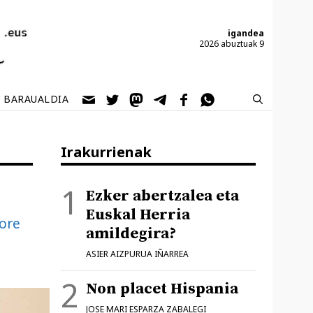
igandea
2026 abuztuak 9
BARAUALDIA
Irakurrienak
Ezker abertzalea eta
Euskal Herria
tore
amildegira?
ASIER AIZPURUA IÑARREA
Non placet Hispania
JOSE MARI ESPARZA ZABALEGI