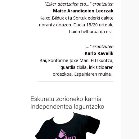
"Ezker abertzalea eta..." erantzuten
Maite Arandigoien Leorzak
Kaixo,Bilduk eta Sortuk ederki dakite
norantz doazen. Duela 15/20 urtetik,
haien helburua da es...
"..." erantzuten
Karlo Ravelik
Bai, konforme Joxe Mari. Hitzkuntza,
"guardia zibila, inkisizioaren
ordezkoa, Espainiaren muina...