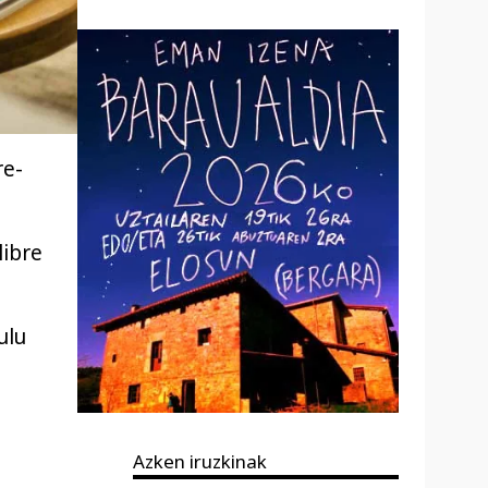
re-
libre
ulu
Azken iruzkinak