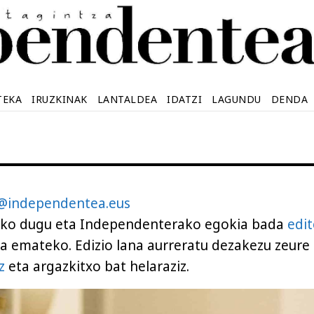
TEKA
IRUZKINAK
LANTALDEA
IDATZI
LAGUNDU
DENDA
i@independentea.eus
rriko dugu eta Independenterako egokia bada
edi
 emateko. Edizio lana aurreratu dezakezu zeure
z
eta argazkitxo bat helaraziz.