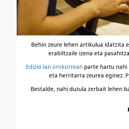
Behin zeure lehen artikulua idatzita 
erabiltzaile izena eta pasahitz
Edizio lan orokorrean
parte hartu nahi 
eta herritarra zeurea eginez. 
Bestalde, nahi duzula zerbait lehen b