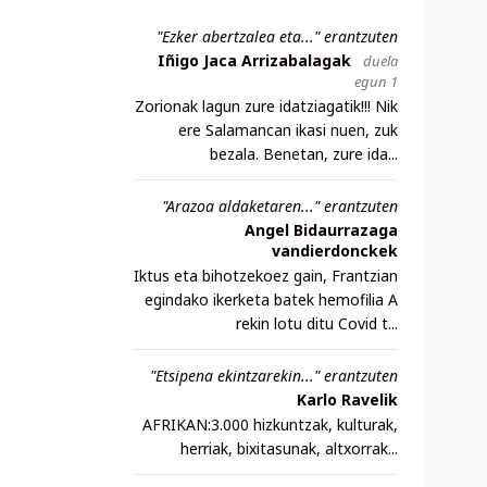
"Ezker abertzalea eta..." erantzuten
Iñigo Jaca Arrizabalagak
duela
egun 1
Zorionak lagun zure idatziagatik!!! Nik
ere Salamancan ikasi nuen, zuk
bezala. Benetan, zure ida...
"Arazoa aldaketaren..." erantzuten
Angel Bidaurrazaga
vandierdonckek
Iktus eta bihotzekoez gain, Frantzian
egindako ikerketa batek hemofilia A
rekin lotu ditu Covid t...
"Etsipena ekintzarekin..." erantzuten
Karlo Ravelik
AFRIKAN:3.000 hizkuntzak, kulturak,
herriak, bixitasunak, altxorrak...