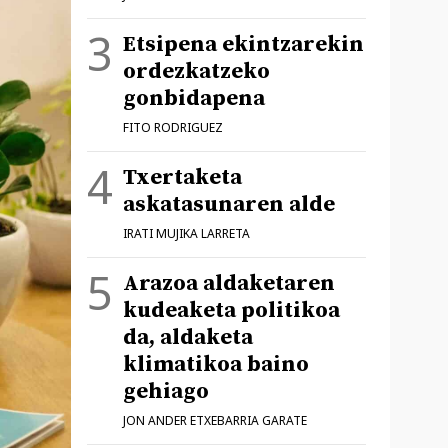
Etsipena ekintzarekin
ordezkatzeko
gonbidapena
FITO RODRIGUEZ
Txertaketa
askatasunaren alde
IRATI MUJIKA LARRETA
Arazoa aldaketaren
kudeaketa politikoa
da, aldaketa
klimatikoa baino
gehiago
JON ANDER ETXEBARRIA GARATE