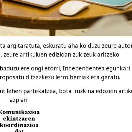
eta argitaratuta, eskuratu ahalko duzu zeure auto
a, zeure artikuluen edizioan zuk zeuk aritzeko.
baduzu ere ongi etorri, Independentea egunkari 
Proposatu ditzazkezu lerro berriak eta garatu.
ait lehen partekatzea, bota iruzkina edozein artik
azpian.
Komunikazioa
ekintzaren
koordinazioa
da!