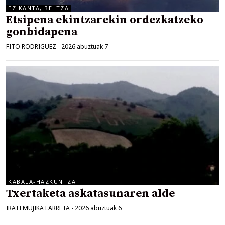
EZ KANTA, BELTZA
Etsipena ekintzarekin ordezkatzeko
gonbidapena
FITO RODRIGUEZ
-
2026 abuztuak 7
KABALA-HAZKUNTZA
Txertaketa askatasunaren alde
IRATI MUJIKA LARRETA
-
2026 abuztuak 6