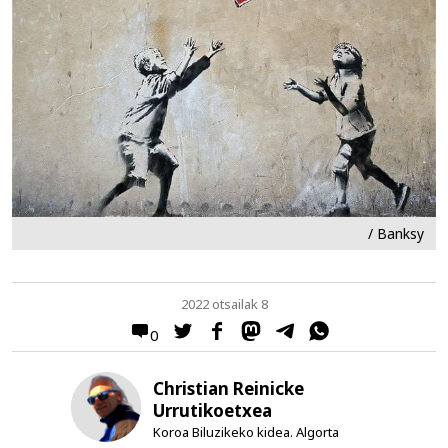
/ Banksy
2022 otsailak 8
0
Christian Reinicke
Urrutikoetxea
Koroa Biluzikeko kidea. Algorta