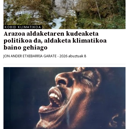
KOBID KLIMATIKOA
Arazoa aldaketaren kudeaketa
politikoa da, aldaketa klimatikoa
baino gehiago
JON ANDER ETXEBARRIA GARATE
-
2026 abuztuak 8