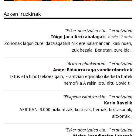
Azken iruzkinak
"Ezker abertzalea eta..." erantzuten
Iñigo Jaca Arrizabalagak
duela 17 ordu
Zorionak lagun zure idatziagatik!!! Nik ere Salamancan ikasi nuen,
zuk bezala. Benetan, zure ida...
"Arazoa aldaketaren..." erantzuten
Angel Bidaurrazaga vandierdonckek
Iktus eta bihotzekoez gain, Frantzian egindako ikerketa batek
hemofilia A rekin lotu ditu Covid t...
"Etsipena ekintzarekin..." erantzuten
Karlo Ravelik
AFRIKAN: 3.000 hizkuntzak, kulturak, herriak, bixitasunak,
altxorrak...
"Ezker abertzalea eta..." erantzuten
Maite Arandigoien Leorzak