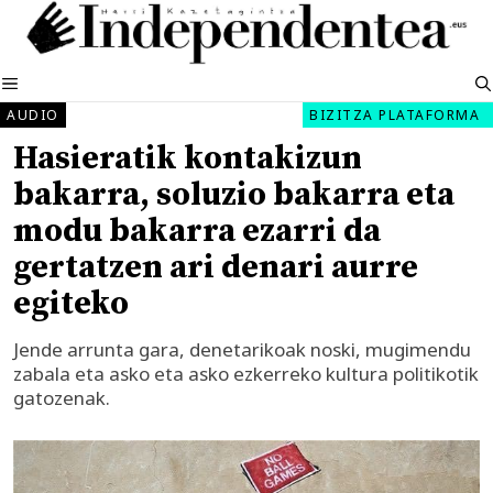
Edukira
salto
egin
MENUA
AUDIO
BIZITZA PLATAFORMA
Hasieratik kontakizun
bakarra, soluzio bakarra eta
modu bakarra ezarri da
gertatzen ari denari aurre
egiteko
Jende arrunta gara, denetarikoak noski, mugimendu
zabala eta asko eta asko ezkerreko kultura politikotik
gatozenak.