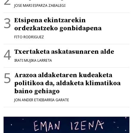
JOSE MARI ESPARZA ZABALEGI
Etsipena ekintzarekin
ordezkatzeko gonbidapena
FITO RODRIGUEZ
Txertaketa askatasunaren alde
IRATI MUJIKA LARRETA
Arazoa aldaketaren kudeaketa
politikoa da, aldaketa klimatikoa
baino gehiago
JON ANDER ETXEBARRIA GARATE