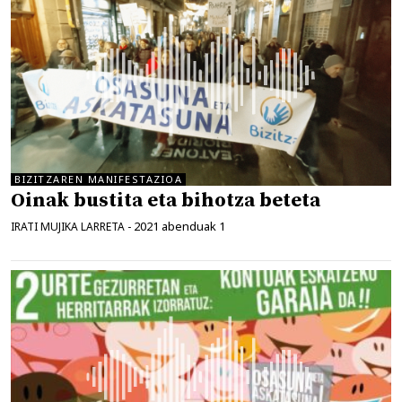
BIZITZAREN MANIFESTAZIOA
Oinak bustita eta bihotza beteta
2021 abenduak 1
IRATI MUJIKA LARRETA
-