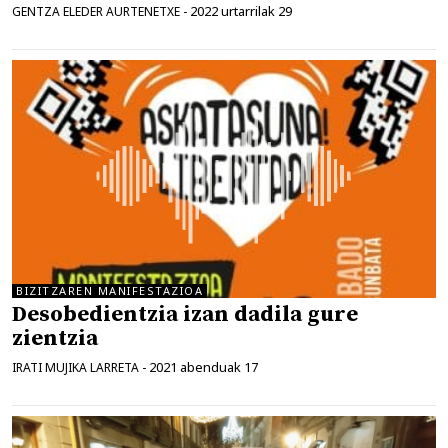
2022 urtarrilak 29
GENTZA ELEDER AURTENETXE
-
BIZITZAREN MANIFESTAZIOA
Desobedientzia izan dadila gure
zientzia
2021 abenduak 17
IRATI MUJIKA LARRETA
-