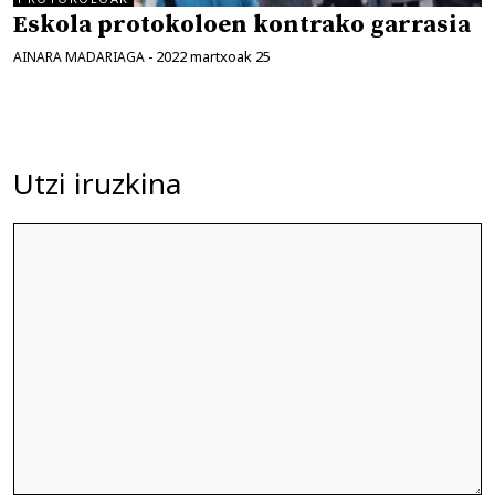
Eskola protokoloen kontrako garrasia
2022 martxoak 25
AINARA MADARIAGA
-
Utzi iruzkina
Iruzkina