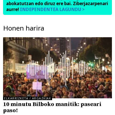
abokatutzan edo diruz ere bai. Ziberjazarpenari
aurre!
INDEPENDENTEA LAGUNDU >
Honen harira
ELKARRIZKETA / ARGAZKIAK
10 minutu Bilboko manitik: paseari
paso!