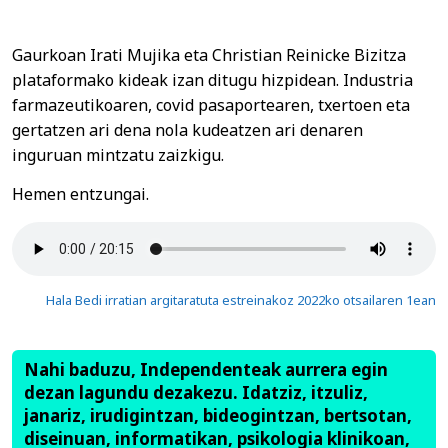
Gaurkoan Irati Mujika eta Christian Reinicke Bizitza
plataformako kideak izan ditugu hizpidean. Industria
farmazeutikoaren, covid pasaportearen, txertoen eta
gertatzen ari dena nola kudeatzen ari denaren
inguruan mintzatu zaizkigu.
Hemen entzungai.
Hala Bedi irratian argitaratuta estreinakoz 2022ko otsailaren 1ean
Nahi baduzu, Independenteak aurrera egin
dezan lagundu dezakezu. Idatziz, itzuliz,
janariz, irudigintzan, bideogintzan, bertsotan,
diseinuan, informatikan, psikologia klinikoan,