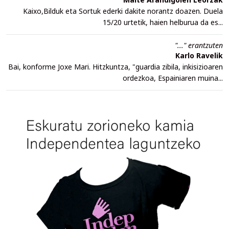
Kaixo,Bilduk eta Sortuk ederki dakite norantz doazen. Duela
15/20 urtetik, haien helburua da es...
"..." erantzuten
Karlo Ravelik
Bai, konforme Joxe Mari. Hitzkuntza, "guardia zibila, inkisizioaren
ordezkoa, Espainiaren muina...