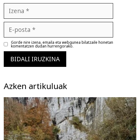
Izena
E-
posta
Gorde nire izena, emaila eta webgunea bilatzaile honetan
komentatzen dudan hurrengorako.
Azken artikuluak