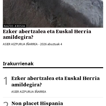
NAZIO-KRISIA
Ezker abertzalea eta Euskal Herria
amildegira?
ASIER AIZPURUA IÑARREA
-
2026 abuztuak 4
Irakurrienak
Ezker abertzalea eta Euskal Herria
amildegira?
ASIER AIZPURUA IÑARREA
Non placet Hispania