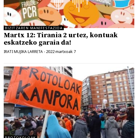
BIZITZAREN MANIFESTAZIOA
Martx 12: Tirania 2 urtez, kontuak
eskatzeko garaia da!
2022 martxoak 7
IRATI MUJIKA LARRETA
-
PROTOKOLOAK