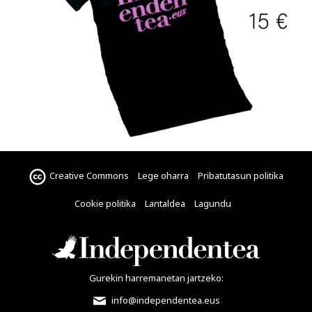
Creative Commons
Lege oharra
Pribatutasun politika
Cookie politika
Lantaldea
Lagundu
Gurekin harremanetan jartzeko:
info@independentea.eus