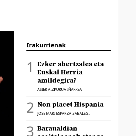
Irakurrienak
Ezker abertzalea eta
Euskal Herria
amildegira?
ASIER AIZPURUA IÑARREA
Non placet Hispania
JOSE MARI ESPARZA ZABALEGI
Baraualdian