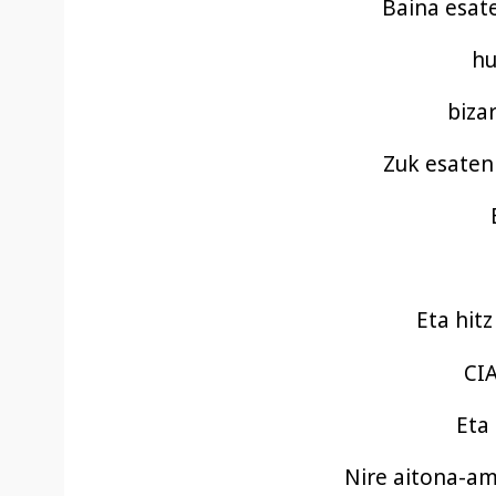
Baina esat
hu
biza
Zuk esaten 
Eta hit
CIA
Eta
Nire aitona-amo