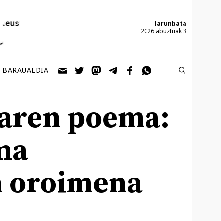
larunbata
2026 abuztuak 8
BARAUALDIA
taren poema:
ma
n oroimena