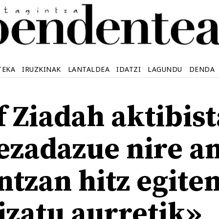
TEKA
IRUZKINAK
LANTALDEA
IDATZI
LAGUNDU
DENDA
f Ziadah aktibis
iezadazue nire a
ntzan hitz egite
izatu aurretik»