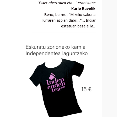
"Ezker abertzalea eta..." erantzuten
Karlo Ravelik
Beno, berriro, "Mizelio sakona
lurraren azpian dabil….".... Indiar
estatuan bezela: la...