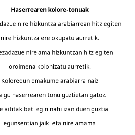
Haserrearen kolore-tonuak
adazue nire hizkuntza arabiarrean hitz egiten
nire hizkuntza ere okupatu aurretik.
iezadazue nire ama hizkuntzan hitz egiten
oroimena kolonizatu aurretik.
Koloredun emakume arabiarra naiz
a gu haserrearen tonu guztietan gatoz.
e aititak beti egin nahi izan duen guztia
egunsentian jaiki eta nire amama