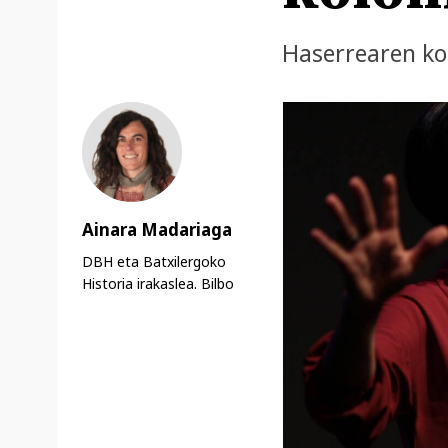
Haserrearen ko
Ainara Madariaga
DBH eta Batxilergoko
Historia irakaslea. Bilbo