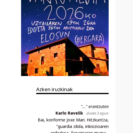
Azken iruzkinak
"..." erantzuten
Karlo Ravelik
duela 3 egun
Bai, konforme Joxe Mari. Hitzkuntza,
"guardia zibila, inkisizioaren
ordezkoa, Espainiaren muina...