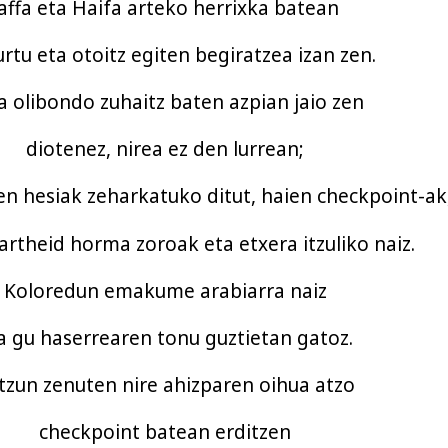
Jaffa eta Haifa arteko herrixka batean
tu eta otoitz egiten begiratzea izan zen.
 olibondo zuhaitz baten azpian jaio zen
diotenez, nirea ez den lurrean;
en hesiak zeharkatuko ditut, haien checkpoint-ak
rtheid horma zoroak eta etxera itzuliko naiz.
Koloredun emakume arabiarra naiz
a gu haserrearen tonu guztietan gatoz.
tzun zenuten nire ahizparen oihua atzo
checkpoint batean erditzen