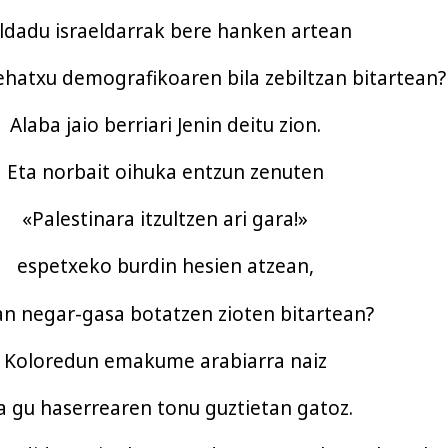
ldadu israeldarrak bere hanken artean
hatxu demografikoaren bila zebiltzan bitartean?
Alaba jaio berriari Jenin deitu zion.
Eta norbait oihuka entzun zenuten
«Palestinara itzultzen ari gara!»
espetxeko burdin hesien atzean,
an negar-gasa botatzen zioten bitartean?
Koloredun emakume arabiarra naiz
a gu haserrearen tonu guztietan gatoz.