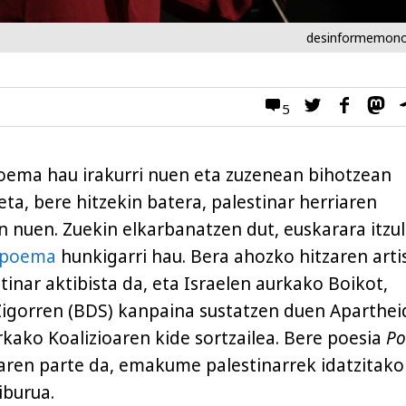
desinformemono
5
oema hau irakurri nuen eta zuzenean bihotzean
eta, bere hitzekin batera, palestinar herriaren
 nuen. Zuekin elkarbanatzen dut, euskarara itzul
poema
hunkigarri hau. Bera ahozko hitzaren arti
inar aktibista da, eta Israelen aurkako Boikot,
Zigorren (BDS) kanpaina sustatzen duen Aparthei
rkako Koalizioaren kide sortzailea. Bere poesia
Po
aren parte da, emakume palestinarrek idatzitako
iburua.