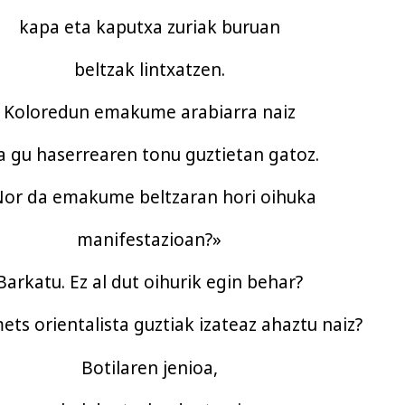
kapa eta kaputxa zuriak buruan
beltzak lintxatzen.
Koloredun emakume arabiarra naiz
a gu haserrearen tonu guztietan gatoz.
or da emakume beltzaran hori oihuka
manifestazioan?»
Barkatu. Ez al dut oihurik egin behar?
ets orientalista guztiak izateaz ahaztu naiz?
Botilaren jenioa,