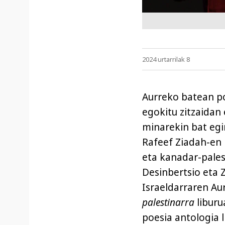
2024 urtarrilak 8
Aurreko batean p
egokitu zitzaidan 
minarekin bat egin
Rafeef Ziadah-en
eta kanadar-palest
Desinbertsio eta 
Israeldarraren Au
palestinarra
liburu
poesia antologia l