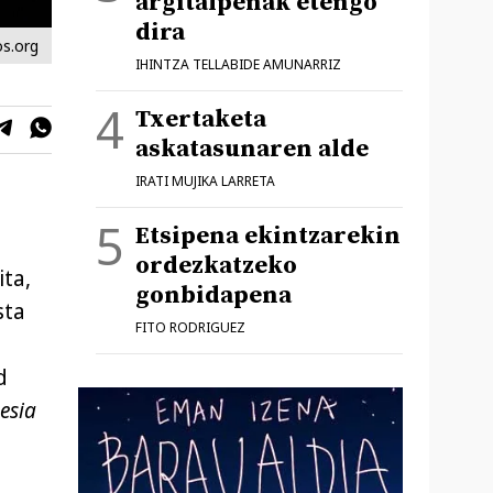
argitalpenak etengo
dira
s.org
IHINTZA TELLABIDE AMUNARRIZ
Txertaketa
askatasunaren alde
IRATI MUJIKA LARRETA
Etsipena ekintzarekin
ordezkatzeko
ita,
gonbidapena
sta
FITO RODRIGUEZ
d
esia