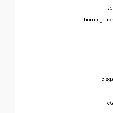
so
hurrengo me
zieg
et