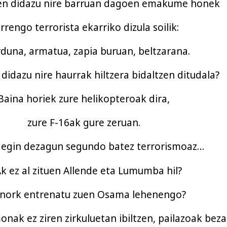
en didazu nire barruan dagoen emakume honek
rrengo terrorista ekarriko dizula soilik:
rduna, armatua, zapia buruan, beltzarana.
didazu nire haurrak hiltzera bidaltzen ditudala?
Baina horiek zure helikopteroak dira,
zure F-16ak gure zeruan.
z egin dezagun segundo batez terrorismoaz…
k ez al zituen Allende eta Lumumba hil?
 nork entrenatu zuen Osama lehenengo?
nak ez ziren zirkuluetan ibiltzen, pailazoak beza