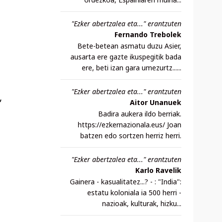
"Ezker abertzalea eta..." erantzuten
Fernando Trebolek
Bete-betean asmatu duzu Asier,
ausarta ere gazte ikuspegitik bada
ere, beti izan gara umezurtz......
"Ezker abertzalea eta..." erantzuten
,
Aitor Unanuek
Badira aukera ildo berriak.
https://ezkernazionala.eus/ Joan
batzen edo sortzen herriz herri.
"Ezker abertzalea eta..." erantzuten
Karlo Ravelik
Gainera - kasualitatez...? - : "India":
estatu koloniala ia 500 herri -
nazioak, kulturak, hizku...