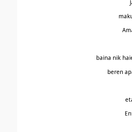
makur
Ama
baina nik hai
beren apa
et
En