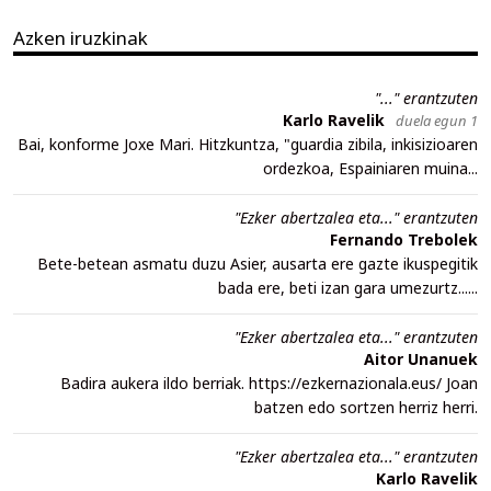
Azken iruzkinak
"..." erantzuten
Karlo Ravelik
duela egun 1
Bai, konforme Joxe Mari. Hitzkuntza, "guardia zibila, inkisizioaren
ordezkoa, Espainiaren muina...
"Ezker abertzalea eta..." erantzuten
Fernando Trebolek
Bete-betean asmatu duzu Asier, ausarta ere gazte ikuspegitik
bada ere, beti izan gara umezurtz......
"Ezker abertzalea eta..." erantzuten
Aitor Unanuek
Badira aukera ildo berriak. https://ezkernazionala.eus/ Joan
batzen edo sortzen herriz herri.
"Ezker abertzalea eta..." erantzuten
Karlo Ravelik