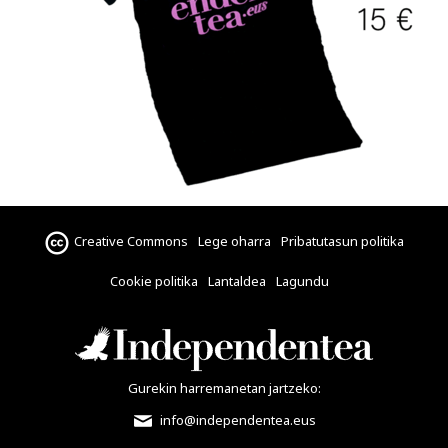
Creative Commons
Lege oharra
Pribatutasun politika
Cookie politika
Lantaldea
Lagundu
Gurekin harremanetan jartzeko:
info@independentea.eus