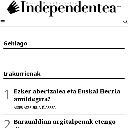
Edukira
salto
egin
MENUA
Gehiago
Irakurrienak
Ezker abertzalea eta Euskal Herria
amildegira?
ASIER AIZPURUA IÑARREA
Baraualdian argitalpenak etengo