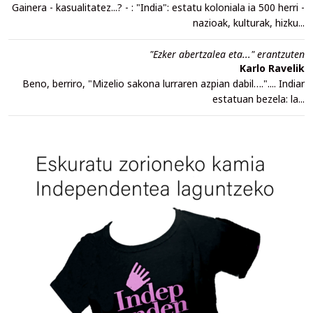
Gainera - kasualitatez...? - : "India": estatu koloniala ia 500 herri -
nazioak, kulturak, hizku...
"Ezker abertzalea eta..." erantzuten
Karlo Ravelik
Beno, berriro, "Mizelio sakona lurraren azpian dabil….".... Indiar
estatuan bezela: la...