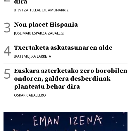
dira
IHINTZA TELLABIDE AMUNARRIZ
Non placet Hispania
JOSE MARI ESPARZA ZABALEGI
Txertaketa askatasunaren alde
IRATI MUJIKA LARRETA
Euskara azterketako zero borobilen
ondoren, galdera desberdinak
planteatu behar dira
OSKAR CABALLERO