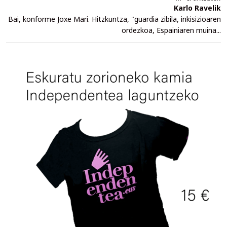
Karlo Ravelik
Bai, konforme Joxe Mari. Hitzkuntza, "guardia zibila, inkisizioaren
ordezkoa, Espainiaren muina...