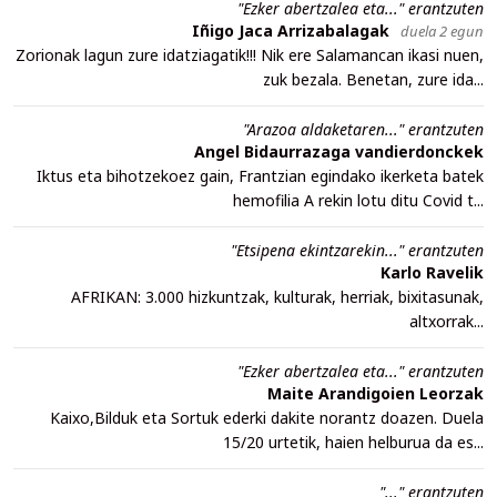
"Ezker abertzalea eta..." erantzuten
Iñigo Jaca Arrizabalagak
duela 2 egun
Zorionak lagun zure idatziagatik!!! Nik ere Salamancan ikasi nuen,
zuk bezala. Benetan, zure ida...
"Arazoa aldaketaren..." erantzuten
Angel Bidaurrazaga vandierdonckek
Iktus eta bihotzekoez gain, Frantzian egindako ikerketa batek
hemofilia A rekin lotu ditu Covid t...
"Etsipena ekintzarekin..." erantzuten
Karlo Ravelik
AFRIKAN: 3.000 hizkuntzak, kulturak, herriak, bixitasunak,
altxorrak...
"Ezker abertzalea eta..." erantzuten
Maite Arandigoien Leorzak
Kaixo,Bilduk eta Sortuk ederki dakite norantz doazen. Duela
15/20 urtetik, haien helburua da es...
"..." erantzuten