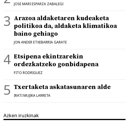
JOSE MARI ESPARZA ZABALEGI
Arazoa aldaketaren kudeaketa
politikoa da, aldaketa klimatikoa
baino gehiago
JON ANDER ETXEBARRIA GARATE
Etsipena ekintzarekin
ordezkatzeko gonbidapena
FITO RODRIGUEZ
Txertaketa askatasunaren alde
IRATI MUJIKA LARRETA
Azken iruzkinak