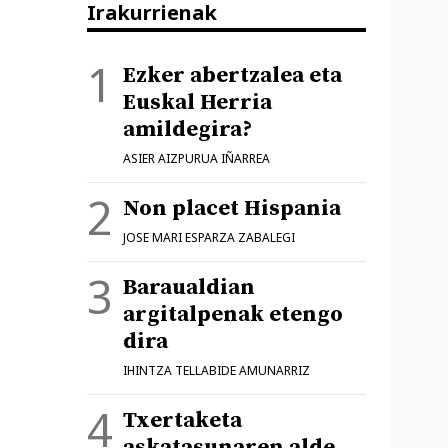
Irakurrienak
Ezker abertzalea eta
Euskal Herria
amildegira?
ASIER AIZPURUA IÑARREA
Non placet Hispania
JOSE MARI ESPARZA ZABALEGI
Baraualdian
argitalpenak etengo
dira
IHINTZA TELLABIDE AMUNARRIZ
Txertaketa
askatasunaren alde