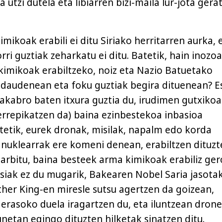
a utzi dutela eta libiarren bizi-maila lur-jota gera
mikoak erabili ei ditu Siriako herritarren aurka, 
ri guztiak zeharkatu ei ditu. Batetik, hain inozoa
kimikoak erabiltzeko, noiz eta Nazio Batuetako
 daudenean eta foku guztiak begira dituenean? E
akabro baten itxura guztia du, irudimen gutxikoa
rrepikatzen da) baina ezinbestekoa inbasioa
stetik, eurek dronak, misilak, napalm edo korda
 nuklearrak ere komeni denean, erabiltzen dituzt
arbitu, baina besteek arma kimikoak erabiliz ger
iak ez du mugarik, Bakearen Nobel Saria jasota
er King-en miresle sutsu agertzen da goizean,
a erasoko duela iragartzen du, eta iluntzean dron
unetan egingo dituzten hilketak sinatzen ditu.