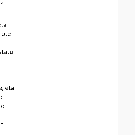
tu
eta
 ote
statu
e, eta
o,
ko
en