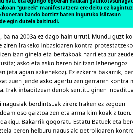
ulu hau, eta egungo egoeran daukan gaurkotasunagat
iakoan “gureek” manifestatzera ere deitu ez bagintuz
 honetan bando bortitz baten inguruko isiltasun
e egin dutela baitirudi.
 baina 2003a ez dago hain urruti. Mundu guztiko
e ziren Irakeko inbasioaren kontra protestatzeko
zen izan ginela eta bertakoak harri eta zur zeud
kusita; asko eta asko beren bizitzan lehenengoz
en (eta agian azkenekoz). Ez ezkerra bakarrik, be
zat zuen jende asko agertu zen gerraren kontra
a. Irak inbaditzean denok sentitu ginen inbaditua
i nagusiak berdintsuak ziren: Iraken ez zegoen
ddam oso gaiztoa zen eta arma kimikoak zituen.
akigu. Bakarrik gogoratu Estatu Batuek eta ber
uztela beren helburu nagusiak: petrolioaren kontr