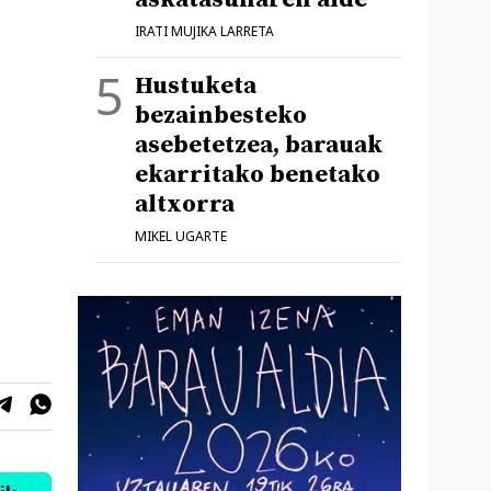
IRATI MUJIKA LARRETA
Hustuketa
bezainbesteko
asebetetzea, barauak
ekarritako benetako
altxorra
MIKEL UGARTE