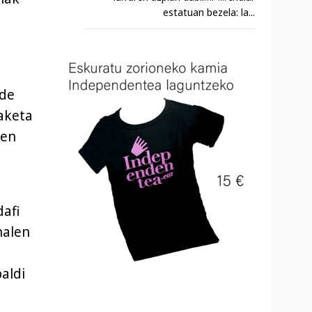
estatuan bezela: la...
lde
daketa
zen
afi
nalen
aldi