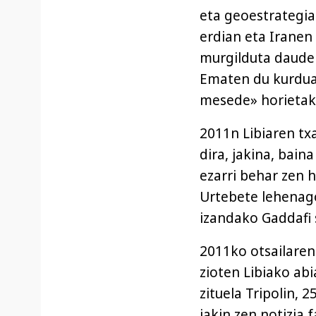
eta geoestrategia
erdian eta Iranen 
murgilduta daudel
Ematen du kurduak 
mesede» horietak
2011n Libiaren tx
dira, jakina, bai
ezarri behar zen h
Urtebete lehenago
izandako Gaddafi 
2011ko otsailaren
zioten Libiako ab
zituela Tripolin, 
jakin zen notizia 