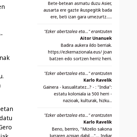
Bete-betean asmatu duzu Asier,
en
ausarta ere gazte ikuspegitik bada
ere, beti izan gara umezurtz......
"Ezker abertzalea eta..." erantzuten
-
Aitor Unanuek
Badira aukera ildo berriak.
https://ezkernazionala.eus/ Joan
inak
batzen edo sortzen herriz herri.
"Ezker abertzalea eta..." erantzuten
u.
Karlo Ravelik
a
Gainera - kasualitatez...? - : "India":
estatu koloniala ia 500 herri -
nazioak, kulturak, hizku...
ietan
"Ezker abertzalea eta..." erantzuten
rdatu
Karlo Ravelik
 Gero
Beno, berriro, "Mizelio sakona
ziak
lurraren azpian dabil….".... Indiar