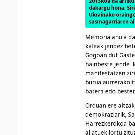
2013koa da artik
dakargu hona. Sir
Ukrainako oraingo
susmagarriaren ald
Memoria ahula da,
kaleak jendez bet
Gogoan dut Gastei
hainbeste jende i
manifestatzen zir
burua aurrerakoit
batera edo bester
Orduan ere aitzak
demokraziarik, Sa
Harrezkerokoa bad
aliatuek lortu zit