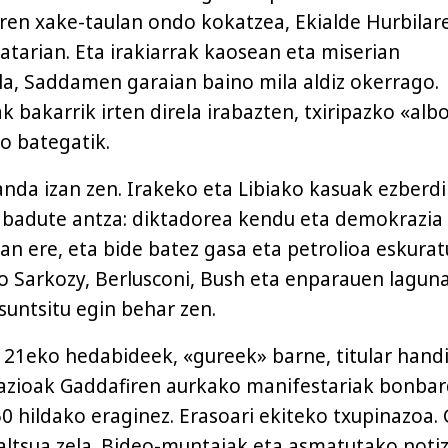
ren xake-taulan ondo kokatzea, Ekialde Hurbilar
atarian. Eta irakiarrak kaosean eta miserian
a, Saddamen garaian baino mila aldiz okerrago.
bakarrik irten direla irabazten, txiripazko «albo
o bategatik.
anda izan zen. Irakeko eta Libiako kasuak ezberd
na badute antza: diktadorea kendu eta demokrazia
an ere, eta bide batez gasa eta petrolioa eskurat
 Sarkozy, Berlusconi, Bush eta enparauen lagun
suntsitu egin behar zen.
 21eko hedabideek, «gureek» barne, titular hand
iazioak Gaddafiren aurkako manifestariak bonba
250 hildako eraginez. Erasoari ekiteko txupinazoa.
faltsua zela. Bideo-muntaiak eta asmatutako noti