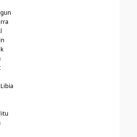
lagun
arra
l
in
ak
a
t
Libia
itu
n