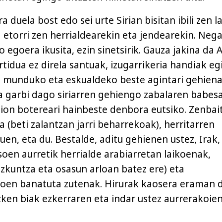
a duela bost edo sei urte Sirian bisitan ibili zen 
a etorri zen herrialdearekin eta jendearekin. Neg
o egoera ikusita, ezin sinetsirik. Gauza jakina da A
tidua ez direla santuak, izugarrikeria handiak eg
ez munduko eta eskualdeko beste agintari gehien
a garbi dago siriarren gehiengo zabalaren babes
 zion botereari hainbeste denbora eutsiko. Zenbai
 (beti zalantzan jarri beharrekoak), herritarren
n, eta du. Bestalde, aditu gehienen ustez, Irak, 
asoen aurretik herrialde arabiarretan laikoenak,
zkuntza eta osasun arloan batez ere) eta
oen banatuta zutenak. Hirurak kaosera eraman d
en biak ezkerraren eta indar ustez aurrerakoie