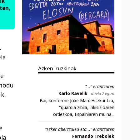
ik
ten,
.
ela
Azken iruzkinak
re
 modu
"..." erantzuten
Karlo Ravelik
duela 2 egun
k.
Bai, konforme Joxe Mari. Hitzkuntza,
"guardia zibila, inkisizioaren
ordezkoa, Espainiaren muina...
e
"Ezker abertzalea eta..." erantzuten
Fernando Trebolek
ola