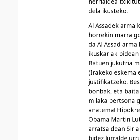
herrialdea txikitut
dela ikusteko.
Al Assadek arma ki
horrekin marra gor
da Al Assad arma 
ikuskariak bidean
Batuen jukutria m
(Irakeko eskema e
justifikatzeko. Be
bonbak, eta baita
milaka pertsona g
anatema! Hipokres
Obama Martin Luth
arratsaldean Siri
bidez lurralde urr