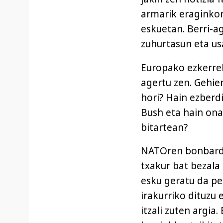
armarik eraginkor
eskuetan. Berri-ag
zuhurtasun eta us
Europako ezkerrek
agertu zen. Gehien
hori? Hain ezberd
Bush eta hain ona
bitartean?
NATOren bonbarda
txakur bat bezala
esku geratu da pet
irakurriko dituzu 
itzali zuten argia