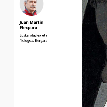
Juan Martin
Elexpuru
Euskal idazlea eta
filologoa. Bergara