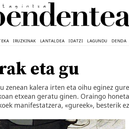
TEKA
IRUZKINAK
LANTALDEA
IDATZI
LAGUNDU
DENDA
rak eta gu
u zenean kalera irten eta oihu eginez gure
akoan etxean geratu ginen. Oraingo honeta
tikoek manifestatzera, «gureek», besterik e