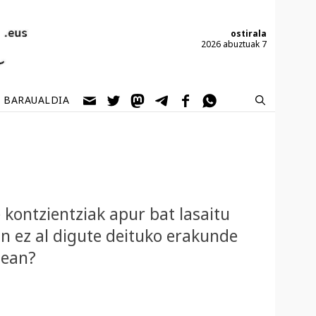
ostirala
2026 abuztuak 7
BARAUALDIA
 kontzientziak apur bat lasaitu
n ez al digute deituko erakunde
zean?