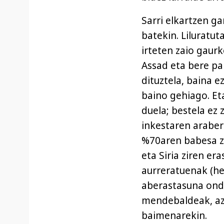
Sarri elkartzen gar
batekin. Liluratut
irteten zaio gaurk
Assad eta bere par
dituztela, baina 
baino gehiago. Et
duela; bestela ez
inkestaren arabera
%70aren babesa zue
eta Siria ziren er
aurreratuenak (he
aberastasuna ond
mendebaldeak, azk
baimenarekin.