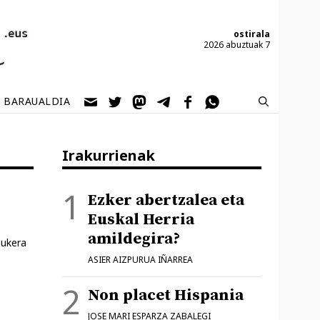
ostirala
2026 abuztuak 7
BARAUALDIA
Irakurrienak
Ezker abertzalea eta
Euskal Herria
amildegira?
aukera
ASIER AIZPURUA IÑARREA
Non placet Hispania
JOSE MARI ESPARZA ZABALEGI