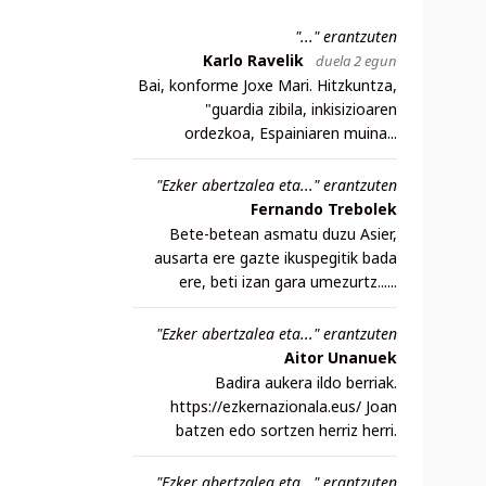
"..." erantzuten
Karlo Ravelik
duela 2 egun
Bai, konforme Joxe Mari. Hitzkuntza,
"guardia zibila, inkisizioaren
ordezkoa, Espainiaren muina...
"Ezker abertzalea eta..." erantzuten
Fernando Trebolek
Bete-betean asmatu duzu Asier,
ausarta ere gazte ikuspegitik bada
ere, beti izan gara umezurtz......
"Ezker abertzalea eta..." erantzuten
Aitor Unanuek
Badira aukera ildo berriak.
https://ezkernazionala.eus/ Joan
batzen edo sortzen herriz herri.
"Ezker abertzalea eta..." erantzuten