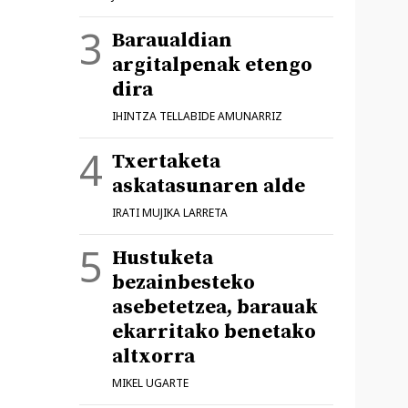
Baraualdian
argitalpenak etengo
dira
IHINTZA TELLABIDE AMUNARRIZ
Txertaketa
askatasunaren alde
IRATI MUJIKA LARRETA
Hustuketa
bezainbesteko
asebetetzea, barauak
ekarritako benetako
altxorra
MIKEL UGARTE