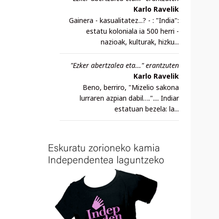
Karlo Ravelik
Gainera - kasualitatez...? - : "India":
estatu koloniala ia 500 herri -
nazioak, kulturak, hizku...
"Ezker abertzalea eta..." erantzuten
Karlo Ravelik
Beno, berriro, "Mizelio sakona
lurraren azpian dabil….".... Indiar
estatuan bezela: la...