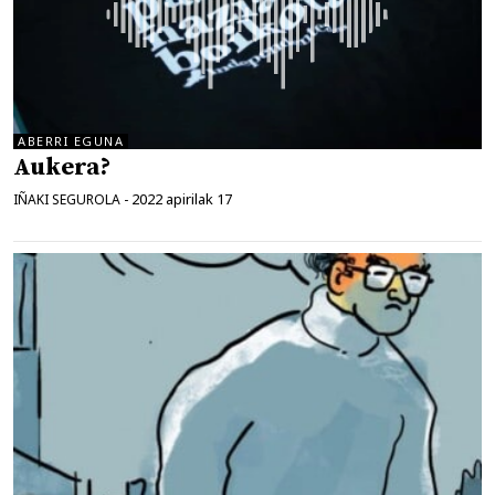
ABERRI EGUNA
Aukera?
2022 apirilak 17
IÑAKI SEGUROLA
-