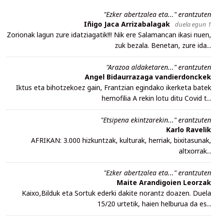
"Ezker abertzalea eta..." erantzuten
Iñigo Jaca Arrizabalagak
duela egun 1
Zorionak lagun zure idatziagatik!!! Nik ere Salamancan ikasi nuen,
zuk bezala. Benetan, zure ida...
"Arazoa aldaketaren..." erantzuten
Angel Bidaurrazaga vandierdonckek
Iktus eta bihotzekoez gain, Frantzian egindako ikerketa batek
hemofilia A rekin lotu ditu Covid t...
"Etsipena ekintzarekin..." erantzuten
Karlo Ravelik
AFRIKAN: 3.000 hizkuntzak, kulturak, herriak, bixitasunak,
altxorrak...
"Ezker abertzalea eta..." erantzuten
Maite Arandigoien Leorzak
Kaixo,Bilduk eta Sortuk ederki dakite norantz doazen. Duela
15/20 urtetik, haien helburua da es...