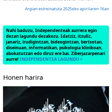
Argian estreinatuta 2025eko apirilaren 16an
Nahi baduzu, Independenteak aurrera egin
dezan lagundu dezakezu. Idatziz, itzuliz,
janariz, irudigintzan, bideogintzan, bertsotan,
diseinuan, informatikan, psikologia klinikoan,
abokatutzan edo diruz ere bai. Ziberjazarpenari
aurre!
INDEPENDENTEA LAGUNDU >
Honen harira