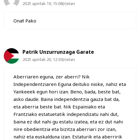
2025 apirilak 19, 15:08(r)etan
Ona!! Pako
Patrik Unzurrunzaga Garate
2025 apirilak 20, 12:30(r)etan
Aberriaren eguna, zer aberri? Nik
Independentziaren Eguna deituko nioke, nahiz eta
Yankeeek egun hori izan. Beno, bada, beste bat,
asko daude. Baina independentzia gauza bat da,
eta aberria beste bat. Nik Espainiako eta
Frantziako estatuetatik independizatu nahi dut,
baina ez dut nahi gu estatu izatea, eta ez dut nahi
nire obedientzia eta bizitza aberriari zor izan,
nahiz eta euskalduna izan. Estaturik eta aberririk