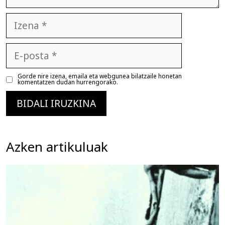
Izena
E-
posta
Gorde nire izena, emaila eta webgunea bilatzaile honetan
komentatzen dudan hurrengorako.
Azken artikuluak