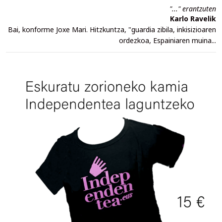
"..." erantzuten
Karlo Ravelik
Bai, konforme Joxe Mari. Hitzkuntza, "guardia zibila, inkisizioaren
ordezkoa, Espainiaren muina...