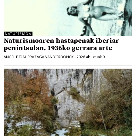
NATURISMOA
Naturismoaren hastapenak iberiar
penintsulan, 1936ko gerrara arte
ANGEL BIDAURRAZAGA VANDIERDONCK
-
2026 abuztuak 9