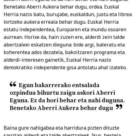
Benetako Aberri Aukera behar dugu, ordea. Euskal
Herria nazio batu, burujabe, euskaldun, justu eta librea
lortzeko aukera erreala behar dugu. Euskal Herria
estatu independentea, Europaren eta mundu osoaren
aurrean. Horixe da, hain zuzen ere, alderdi zein talde
abertzaleei eskatzen dieguna: bide argi, bateratu eta
koherentea ados dezatela, bakoitzaren programa eta
alderdi-interesen gainetik, Euskal Herria nazio
demokratiko independente gisa antolatu ahal izateko.
Egun bakarrerako entsalada
ozpindua bihurtu zaigu askori Aberri
Eguna. Ez da hori behar eta nahi duguna.
Benetako Aberri Aukera behar dugu
Baina gure nahigabea eta harridura pizten dituzte
sarritan alderdi eta talde abertzaleek. Ikus, bestela,