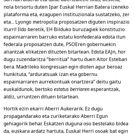
nola birsortu duten Ipar Euskal Herrian Batera izeneko
plataforma eta, ezagupen instituzionala sustatzeko, zer
eta… Lyongo metropolia proposatzen diguten inspirazio
iturri! Ildo beretik, EH Bilduko buruzagiek konstituzio
espainiarraren barruko estatu konfederala edota itun
federala proposatzen dute, PSOEren gobernuekin
aliantzak elikatzen dituzten bitartean. Edota EAJn, hor
dugu zuzendaritza “berritua” hartu duen Aitor Esteban
bera. Madrileko kongresuan egin dioten agur beroaz
hunkituta, “arduratsuak izan eta gobernu
espainiarraren aurrekontuak onartzera” deitu gaitu
euskaldunok, bertoko
estatus berriaren
esperantzak,
aldiz, urruntzen dituen bitartean.
Hortik ezin ekarri Aberri Aukerarik. Ez dugu
propagandarako eta zuriketarako Aberri Egun
gehiagorik behar. Eskatzen duguna oso bestelako bidea
da, euskara ardatz hartuta, Euskal Herri osoak bat egin