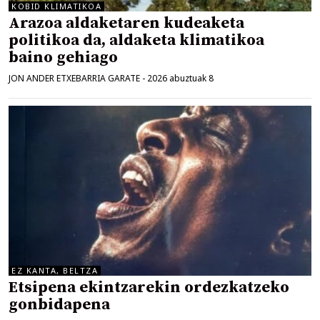
KOBID KLIMATIKOA
Arazoa aldaketaren kudeaketa
politikoa da, aldaketa klimatikoa
baino gehiago
JON ANDER ETXEBARRIA GARATE
-
2026 abuztuak 8
EZ KANTA, BELTZA
Etsipena ekintzarekin ordezkatzeko
gonbidapena