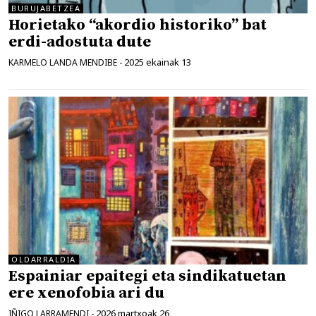
BURUJABETZEA
Horietako “akordio historiko” bat
erdi-adostuta dute
2025 ekainak 13
KARMELO LANDA MENDIBE
-
OLDARRALDIA
Espainiar epaitegi eta sindikatuetan
ere xenofobia ari du
2026 martxoak 26
IÑIGO LARRAMENDI
-