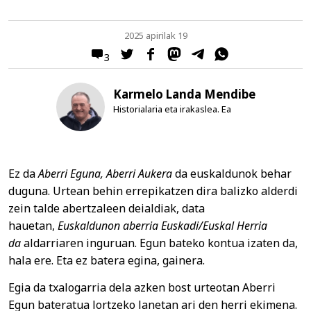
2025 apirilak 19
3
Karmelo Landa Mendibe
Historialaria eta irakaslea. Ea
Ez da
Aberri Eguna, Aberri Aukera
da euskaldunok behar
duguna. Urtean behin errepikatzen dira balizko alderdi
zein talde abertzaleen deialdiak, data
hauetan,
Euskaldunon aberria Euskadi/Euskal Herria
da
aldarriaren inguruan. Egun bateko kontua izaten da,
hala ere. Eta ez batera egina, gainera.
Egia da txalogarria dela azken bost urteotan Aberri
Egun bateratua lortzeko lanetan ari den herri ekimena.