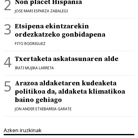
Non placet Hispania
JOSE MARI ESPARZA ZABALEGI
Etsipena ekintzarekin
ordezkatzeko gonbidapena
FITO RODRIGUEZ
Txertaketa askatasunaren alde
IRATI MUJIKA LARRETA
Arazoa aldaketaren kudeaketa
politikoa da, aldaketa klimatikoa
baino gehiago
JON ANDER ETXEBARRIA GARATE
Azken iruzkinak