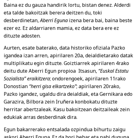
Baina ez du gauza handirik lortu, bistan denez. Alderdi
eta talde bakoitzak berera deitzen du, toki
desberdinetan,
Aberri Eguna
izena bera bai, baina beste
ezer ez. Ez aldarriaren mamia, ez data bera ere ez
dituzte adosten.
Aurten, esate baterako, data historiko ofiziala Pazko
igandea izan arren, apirilaren 20a, deialdietarako datak
multiplikatu egin dituzte. Goiztiarrek apirilaren 4rako
deitu dute Aberri Egun propioa Itsasun,
“Euskal Estatu
Sozialista” eraikitzera
; ondorengoek, apirilaren 11rako
Donostian
“herri gisa elkartzeko”
; apirilaren 20rako,
Pazko igandez, ugaldu dira deialdiak, eta Gernikara edo
Garazira, Bilbora zein Iruñera konbokatu dituzte
herritar abertzaleak. Kasu bakoitzean deitzaileak zein
edukiak arras desberdinak dira.
Egun bakarrerako entsalada ozpindua bihurtu zaigu
askori Aberri Eguna. Ez da hori behar eta nahi duguna.