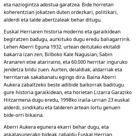
eta naziogintza adostua garatzea. Bide horretan
koherentzian jokatzen duten ordezkari, politikari,
alderdi eta talde abertzaleak behar ditugu.
Euskal Herriaren historia moderno eta garaikidean
begiratzen badugu, aurkituko dugu eredu baliagarririk.
Lehen Aberri Eguna 1932. urtean deitutako ekitaldi
bakarra izan zen, Bilboko Kale Nagusian, Sabin
Aranaren etxe atariraino, eta 60.000 herritar inguruko
jendetza bildu zuen. Aurten, deialdiak, aldarriak eta
herritarrak sakabanatu egingo dira. Baina Aberri
Aukera zabaltzeko beste adibide baikorrak baditugu
gure historia garaikidean, eta horietan Lizarra Garaziko
Hitzarmena dugu eredu, 1998ko iraila-urrian 23 euskal
alderdi, sindikatu eta talderen artean lortu genuen
bide-orri bikaina.
Aberri Aukera egunera ekarri behar dugu, eta
askatasunerako bideak zabaldu Euskal Herrian.