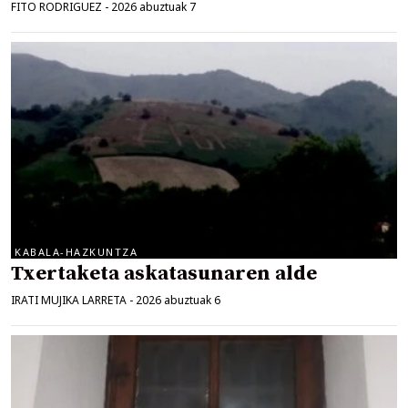
FITO RODRIGUEZ
-
2026 abuztuak 7
KABALA-HAZKUNTZA
Txertaketa askatasunaren alde
IRATI MUJIKA LARRETA
-
2026 abuztuak 6