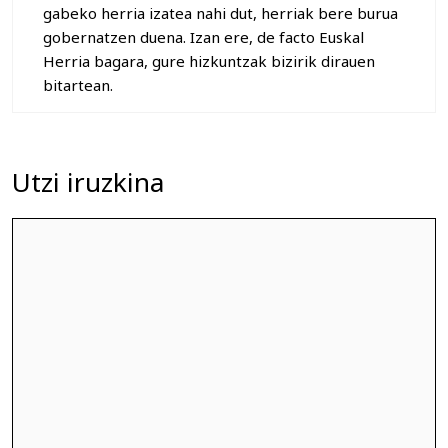
gabeko herria izatea nahi dut, herriak bere burua
gobernatzen duena. Izan ere, de facto Euskal
Herria bagara, gure hizkuntzak bizirik dirauen
bitartean.
Utzi iruzkina
Iruzkina