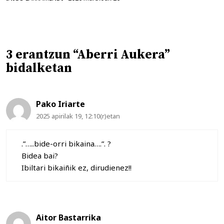
3 erantzun “Aberri Aukera”
bidalketan
Pako Iriarte
2025 apirilak 19, 12:10(r)etan
.”…..bide-orri bikaina….”. ?
Bidea bai?
Ibiltari bikaiñik ez, dirudienez!!
Aitor Bastarrika