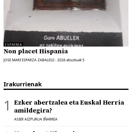
ESPAINIA
Non placet Hispania
JOSE MARI ESPARZA ZABALEGI
-
2026 abuztuak 5
Irakurrienak
Ezker abertzalea eta Euskal Herria
amildegira?
ASIER AIZPURUA IÑARREA