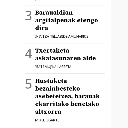
Baraualdian
argitalpenak etengo
dira
IHINTZA TELLABIDE AMUNARRIZ
Txertaketa
askatasunaren alde
IRATI MUJIKA LARRETA
Hustuketa
bezainbesteko
asebetetzea, barauak
ekarritako benetako
altxorra
MIKEL UGARTE