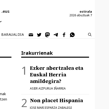
ostirala
2026 abuztuak 7
BARAUALDIA
Irakurrienak
Ezker abertzalea eta
Euskal Herria
amildegira?
ASIER AIZPURUA IÑARREA
emak
itzen
Non placet Hispania
JOSE MARI ESPARZA ZABALEGI