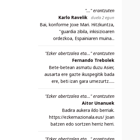
"..." erantzuten
Karlo Ravelik
duela 2 egun
Bai, konforme Joxe Mari. Hitzkuntza,
"guardia zibila, inkisizioaren
ordezkoa, Espainiaren muina...
"Ezker abertzalea eta..." erantzuten
Fernando Trebolek
Bete-betean asmatu duzu Asier,
ausarta ere gazte ikuspegitik bada
ere, beti izan gara umezurtz......
"Ezker abertzalea eta..." erantzuten
Aitor Unanuek
Badira aukera ildo berriak.
https://ezkernazionala.eus/ Joan
batzen edo sortzen herriz herri.
"Ezker abertzalea eta..." erantzuten