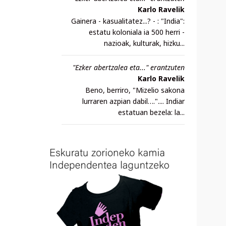
Karlo Ravelik
Gainera - kasualitatez...? - : "India":
estatu koloniala ia 500 herri -
nazioak, kulturak, hizku...
"Ezker abertzalea eta..." erantzuten
Karlo Ravelik
Beno, berriro, "Mizelio sakona
lurraren azpian dabil….".... Indiar
estatuan bezela: la...