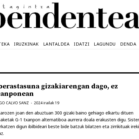
TEKA
IRUZKINAK
LANTALDEA
IDATZI
LAGUNDU
DENDA
berastasuna gizakiarengan dago, ez
xanponean
GO CALVO SANZ
2024 irailak 19
arozen joan den abuztuan 300 gizaki baino gehiago elkartu dituen
aketak G-1 txanpon alternatiboa aurrera doala erakusten digu. Sist
katzen digun ibilbideari beste bide batzuk bilatzen eta zirrikituak irek
z.