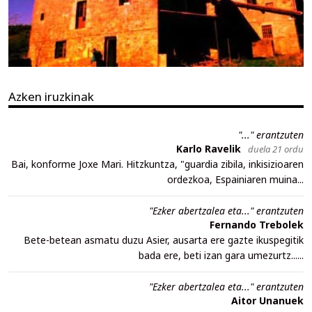
Azken iruzkinak
"..." erantzuten
Karlo Ravelik
duela 21 ordu
Bai, konforme Joxe Mari. Hitzkuntza, "guardia zibila, inkisizioaren
ordezkoa, Espainiaren muina...
"Ezker abertzalea eta..." erantzuten
Fernando Trebolek
Bete-betean asmatu duzu Asier, ausarta ere gazte ikuspegitik
bada ere, beti izan gara umezurtz......
"Ezker abertzalea eta..." erantzuten
Aitor Unanuek