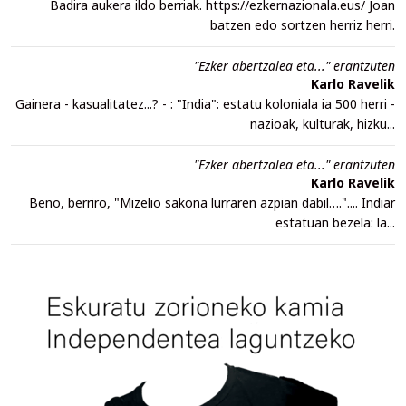
Badira aukera ildo berriak. https://ezkernazionala.eus/ Joan
batzen edo sortzen herriz herri.
"Ezker abertzalea eta..." erantzuten
Karlo Ravelik
Gainera - kasualitatez...? - : "India": estatu koloniala ia 500 herri -
nazioak, kulturak, hizku...
"Ezker abertzalea eta..." erantzuten
Karlo Ravelik
Beno, berriro, "Mizelio sakona lurraren azpian dabil….".... Indiar
estatuan bezela: la...