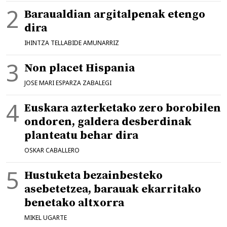
Baraualdian argitalpenak etengo
dira
IHINTZA TELLABIDE AMUNARRIZ
Non placet Hispania
JOSE MARI ESPARZA ZABALEGI
Euskara azterketako zero borobilen
ondoren, galdera desberdinak
planteatu behar dira
OSKAR CABALLERO
Hustuketa bezainbesteko
asebetetzea, barauak ekarritako
benetako altxorra
MIKEL UGARTE