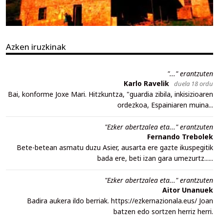
Azken iruzkinak
"..." erantzuten
Karlo Ravelik
duela 18 ordu
Bai, konforme Joxe Mari. Hitzkuntza, "guardia zibila, inkisizioaren
ordezkoa, Espainiaren muina...
"Ezker abertzalea eta..." erantzuten
Fernando Trebolek
Bete-betean asmatu duzu Asier, ausarta ere gazte ikuspegitik
bada ere, beti izan gara umezurtz......
"Ezker abertzalea eta..." erantzuten
Aitor Unanuek
Badira aukera ildo berriak. https://ezkernazionala.eus/ Joan
batzen edo sortzen herriz herri.