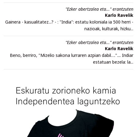
"Ezker abertzalea eta..." erantzuten
Karlo Ravelik
Gainera - kasualitatez...? - : "India": estatu koloniala ia 500 herri -
nazioak, kulturak, hizku...
"Ezker abertzalea eta..." erantzuten
Karlo Ravelik
Beno, berriro, "Mizelio sakona lurraren azpian dabil….".... Indiar
estatuan bezela: la...