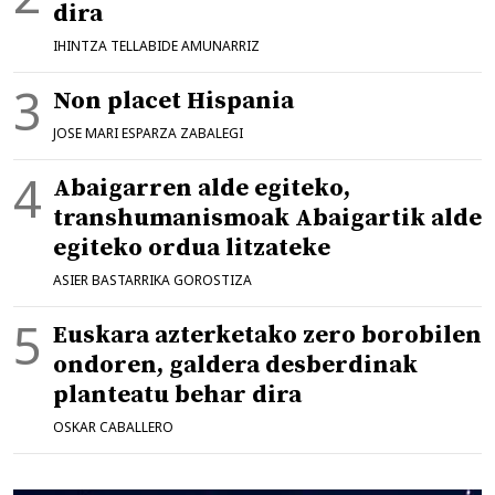
dira
IHINTZA TELLABIDE AMUNARRIZ
Non placet Hispania
JOSE MARI ESPARZA ZABALEGI
Abaigarren alde egiteko,
transhumanismoak Abaigartik alde
egiteko ordua litzateke
ASIER BASTARRIKA GOROSTIZA
Euskara azterketako zero borobilen
ondoren, galdera desberdinak
planteatu behar dira
OSKAR CABALLERO