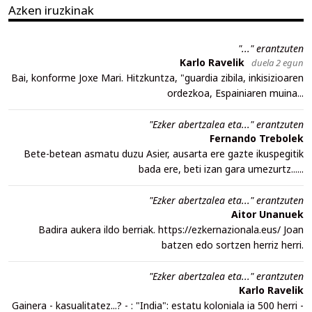
Azken iruzkinak
"..." erantzuten
Karlo Ravelik
duela 2 egun
Bai, konforme Joxe Mari. Hitzkuntza, "guardia zibila, inkisizioaren
ordezkoa, Espainiaren muina...
"Ezker abertzalea eta..." erantzuten
Fernando Trebolek
Bete-betean asmatu duzu Asier, ausarta ere gazte ikuspegitik
bada ere, beti izan gara umezurtz......
"Ezker abertzalea eta..." erantzuten
Aitor Unanuek
Badira aukera ildo berriak. https://ezkernazionala.eus/ Joan
batzen edo sortzen herriz herri.
"Ezker abertzalea eta..." erantzuten
Karlo Ravelik
Gainera - kasualitatez...? - : "India": estatu koloniala ia 500 herri -