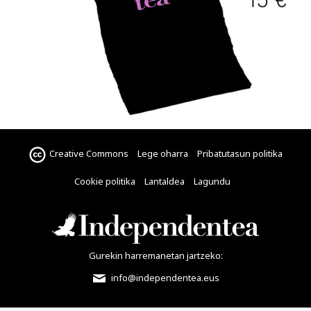
Creative Commons
Lege oharra
Pribatutasun politika
Cookie politika
Lantaldea
Lagundu
Gurekin harremanetan jartzeko:
info@independentea.eus