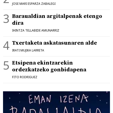
JOSE MARI ESPARZA ZABALEGI
Baraualdian argitalpenak etengo
dira
IHINTZA TELLABIDE AMUNARRIZ
Txertaketa askatasunaren alde
IRATI MUJIKA LARRETA
Etsipena ekintzarekin
ordezkatzeko gonbidapena
FITO RODRIGUEZ