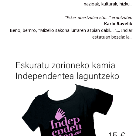
nazioak, kulturak, hizku...
"Ezker abertzalea eta..." erantzuten
Karlo Ravelik
Beno, berriro, "Mizelio sakona lurraren azpian dabil….".... Indiar
estatuan bezela: la...