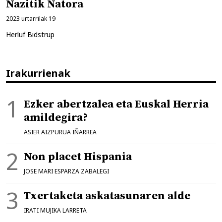
Nazitik Natora
2023 urtarrilak 19
Herluf Bidstrup
Irakurrienak
Ezker abertzalea eta Euskal Herria
amildegira?
ASIER AIZPURUA IÑARREA
Non placet Hispania
JOSE MARI ESPARZA ZABALEGI
Txertaketa askatasunaren alde
IRATI MUJIKA LARRETA