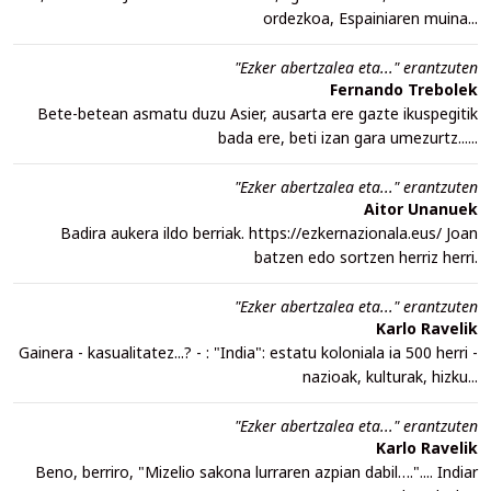
ordezkoa, Espainiaren muina...
"Ezker abertzalea eta..." erantzuten
Fernando Trebolek
Bete-betean asmatu duzu Asier, ausarta ere gazte ikuspegitik
bada ere, beti izan gara umezurtz......
"Ezker abertzalea eta..." erantzuten
Aitor Unanuek
Badira aukera ildo berriak. https://ezkernazionala.eus/ Joan
batzen edo sortzen herriz herri.
"Ezker abertzalea eta..." erantzuten
Karlo Ravelik
Gainera - kasualitatez...? - : "India": estatu koloniala ia 500 herri -
nazioak, kulturak, hizku...
"Ezker abertzalea eta..." erantzuten
Karlo Ravelik
Beno, berriro, "Mizelio sakona lurraren azpian dabil….".... Indiar