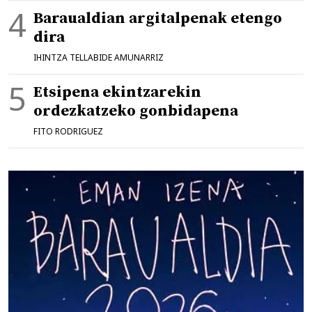
Baraualdian argitalpenak etengo
dira
IHINTZA TELLABIDE AMUNARRIZ
Etsipena ekintzarekin
ordezkatzeko gonbidapena
FITO RODRIGUEZ