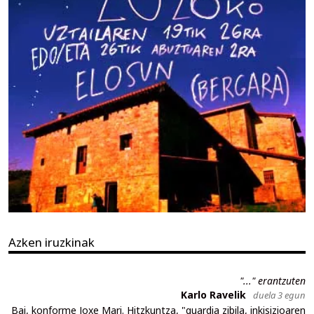
Azken iruzkinak
"..." erantzuten
Karlo Ravelik
duela 3 egun
Bai, konforme Joxe Mari. Hitzkuntza, "guardia zibila, inkisizioaren