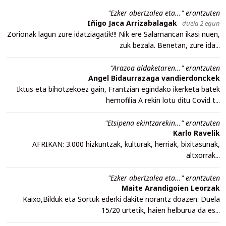
"Ezker abertzalea eta..." erantzuten
Iñigo Jaca Arrizabalagak
duela 2 egun
Zorionak lagun zure idatziagatik!!! Nik ere Salamancan ikasi nuen,
zuk bezala. Benetan, zure ida...
"Arazoa aldaketaren..." erantzuten
Angel Bidaurrazaga vandierdonckek
Iktus eta bihotzekoez gain, Frantzian egindako ikerketa batek
hemofilia A rekin lotu ditu Covid t...
"Etsipena ekintzarekin..." erantzuten
Karlo Ravelik
AFRIKAN: 3.000 hizkuntzak, kulturak, herriak, bixitasunak,
altxorrak...
"Ezker abertzalea eta..." erantzuten
Maite Arandigoien Leorzak
Kaixo,Bilduk eta Sortuk ederki dakite norantz doazen. Duela
15/20 urtetik, haien helburua da es...