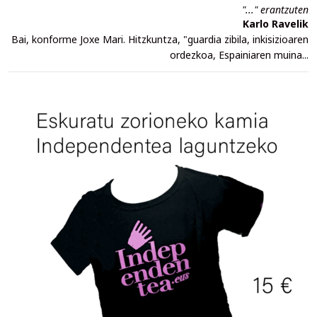
"..." erantzuten
Karlo Ravelik
Bai, konforme Joxe Mari. Hitzkuntza, "guardia zibila, inkisizioaren
ordezkoa, Espainiaren muina...