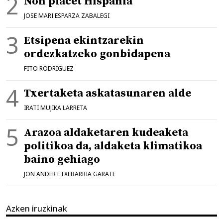
Non placet Hispania
JOSE MARI ESPARZA ZABALEGI
Etsipena ekintzarekin
ordezkatzeko gonbidapena
FITO RODRIGUEZ
Txertaketa askatasunaren alde
IRATI MUJIKA LARRETA
Arazoa aldaketaren kudeaketa
politikoa da, aldaketa klimatikoa
baino gehiago
JON ANDER ETXEBARRIA GARATE
Azken iruzkinak