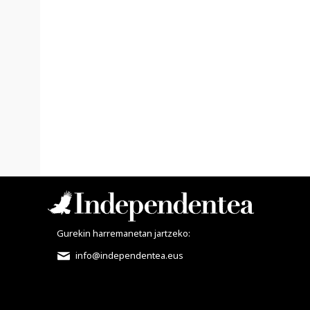
Gurekin harremanetan jartzeko:
info@independentea.eus