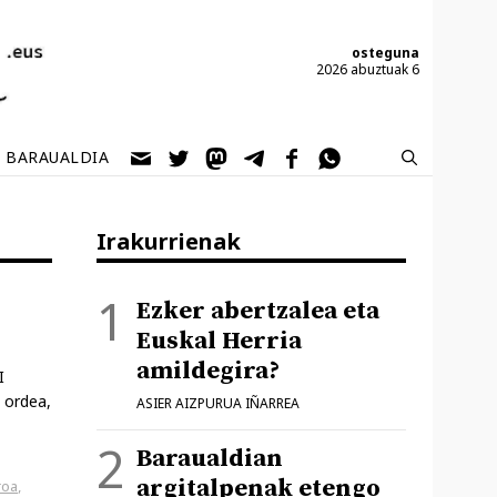
osteguna
2026 abuztuak 6
BARAUALDIA
Irakurrienak
Ezker abertzalea eta
Euskal Herria
amildegira?
I
, ordea,
ASIER AIZPURUA IÑARREA
Baraualdian
argitalpenak etengo
roa
,