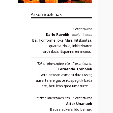
Azken iruzkinak
"..." erantzuten
Karlo Ravelik
duela 13 ordu
Bai, konforme Joxe Mari. Hitzkuntza,
"guardia zibila, inkisizioaren
ordezkoa, Espainiaren muina...
"Ezker abertzalea eta..." erantzuten
Fernando Trebolek
Bete-betean asmatu duzu Asier,
ausarta ere gazte ikuspegitik bada
ere, beti izan gara umezurtz......
"Ezker abertzalea eta..." erantzuten
Aitor Unanuek
Badira aukera ildo berriak.