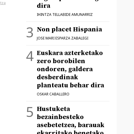
tza
dira
IHINTZA TELLABIDE AMUNARRIZ
Non placet Hispania
JOSE MARI ESPARZA ZABALEGI
Euskara azterketako
zero borobilen
ondoren, galdera
desberdinak
planteatu behar dira
OSKAR CABALLERO
Hustuketa
bezainbesteko
asebetetzea, barauak
ekarritako benetako