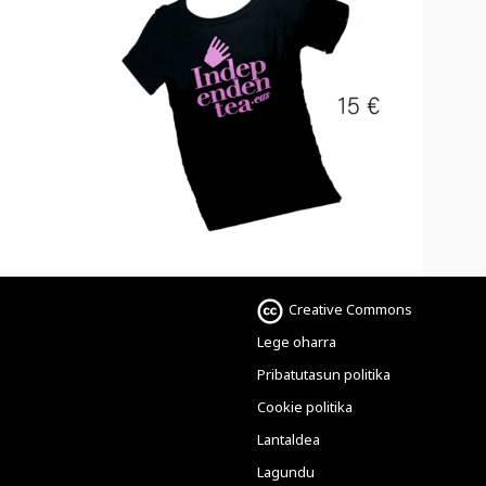
Creative Commons
Lege oharra
Pribatutasun politika
Cookie politika
Lantaldea
Lagundu