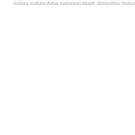
euskara
,
euskara ukatua
,
euskararen etsaiak
,
Glotopolitika
,
hezkun