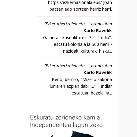
https://ezkernazionala.eus/ Joan
batzen edo sortzen herriz herri.
"Ezker abertzalea eta..." erantzuten
Karlo Ravelik
Gainera - kasualitatez...? - : "India":
estatu koloniala ia 500 herri -
nazioak, kulturak, hizku...
"Ezker abertzalea eta..." erantzuten
Karlo Ravelik
Beno, berriro, "Mizelio sakona
lurraren azpian dabil….".... Indiar
estatuan bezela: la...