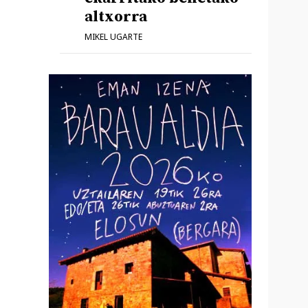
altxorra
MIKEL UGARTE