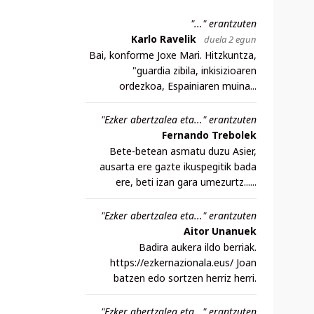
"..." erantzuten
Karlo Ravelik
duela 2 egun
Bai, konforme Joxe Mari. Hitzkuntza,
"guardia zibila, inkisizioaren
ordezkoa, Espainiaren muina...
"Ezker abertzalea eta..." erantzuten
Fernando Trebolek
Bete-betean asmatu duzu Asier,
ausarta ere gazte ikuspegitik bada
ere, beti izan gara umezurtz......
"Ezker abertzalea eta..." erantzuten
Aitor Unanuek
Badira aukera ildo berriak.
https://ezkernazionala.eus/ Joan
batzen edo sortzen herriz herri.
"Ezker abertzalea eta..." erantzuten