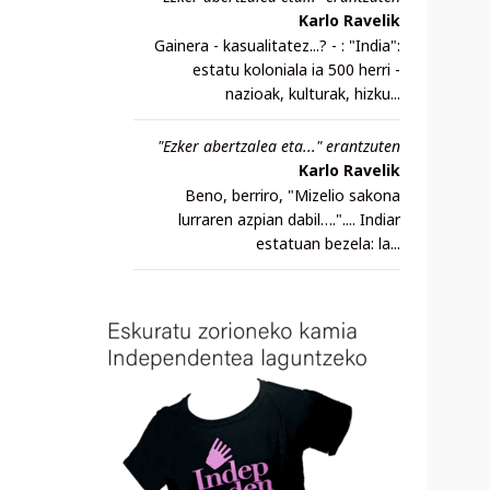
Karlo Ravelik
Gainera - kasualitatez...? - : "India":
estatu koloniala ia 500 herri -
nazioak, kulturak, hizku...
"Ezker abertzalea eta..." erantzuten
Karlo Ravelik
Beno, berriro, "Mizelio sakona
lurraren azpian dabil….".... Indiar
estatuan bezela: la...