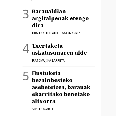
Baraualdian
argitalpenak etengo
dira
IHINTZA TELLABIDE AMUNARRIZ
Txertaketa
askatasunaren alde
IRATI MUJIKA LARRETA
Hustuketa
bezainbesteko
asebetetzea, barauak
ekarritako benetako
altxorra
MIKEL UGARTE