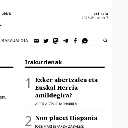
ostirala
2026 abuztuak 7
BARAUALDIA
Irakurrienak
Ezker abertzalea eta
Euskal Herria
amildegira?
zenu
ASIER AIZPURUA IÑARREA
Non placet Hispania
JOSE MARI ESPARZA ZABALEGI